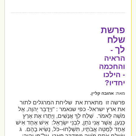
פרשת
שלח
לך
-
הראיה
והחכמה
- הילכו
יחדיו?
מאת:
אהובה קליין.
פרשה זו
מתארת את
שליחת המרגלים לתור
את ארץ ישראל- כפי שנאמר :
"וַיְדַבֵּר יְהוָה, אֶל
מֹשֶׁה לֵּאמֹר.
שְׁלַח לְךָ אֲנָשִׁים, וְיָתֻרוּ אֶת אֶרֶץ
כְּנַעַן, אֲשֶׁר אֲנִי נֹתֵן, לִבְנֵי יִשְׂרָאֵל:
אִישׁ אֶחָד אִישׁ
אֶחָד לְמַטֵּה אֲבֹתָיו, תִּשְׁלָחוּ--כֹּל, נָשִׂיא בָהֶם.
ג
וַיִּשְׁלַח אֹתָם מֹשֶׁה מִמִּדְבַּר פָּארָן, עַל־פִּי יְהוָה: