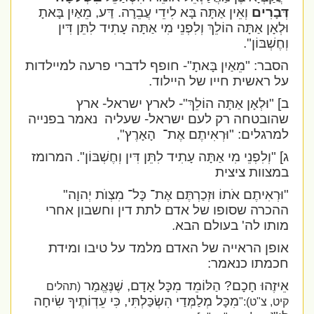
דְּבָרִים
וְאֵין אַתָּה בָּא לִידֵי עֲבֵרָה. דַּע, מֵאַיִן בָּאתָ
וּלְאָן אַתָּה הוֹלֵךְ וְלִפְנֵי מִי אַתָּה עָתִיד לִתֵּן דִּין
וְחֶשְׁבּוֹן".
הסבר: "מֵאַיִן בָּאתָ"- חופף לדברי פרעה למיילדות
על ראשית חייו של היילוד.
ב] "וּלְאָן אַתָּה הוֹלֵךְ"- לארץ ישראל- ארץ
שהובטחה רק לעם ישראל- שעליה
נאמר בפנייה
למרגלים: "וּרְאִיתֶם אֶת־
הָאָרֶץ",
ג] "וְלִפְנֵי מִי אַתָּה עָתִיד לִתֵּן דִּין וְחֶשְׁבּוֹן". המרומז
במצוות ציצית
"וּרְאִיתֶם אֹתוֹ וּזְכַרְתֶּם אֶת־ כָּל־ מִצְוֺת יְהוָה"
ההכרה שסופו של אדם לתת דין וחשבון אחרי
מותו לה' בעולם הבא.
אופן הראייה של האדם מלמד על טיבו ומידת
חכמתו כנאמר:
אֵיזֶהוּ חָכָם? הַלּוֹמֵד מִכָּל אָדָם, שֶׁנֶּאֱמַר
(תהלים
מִכָּל מְלַמְּדַי הִשְׂכַּלְתִּי, כִּי עֵדְוֹתֶיךָ שִׂיחָה
קיט, צ"ט):"