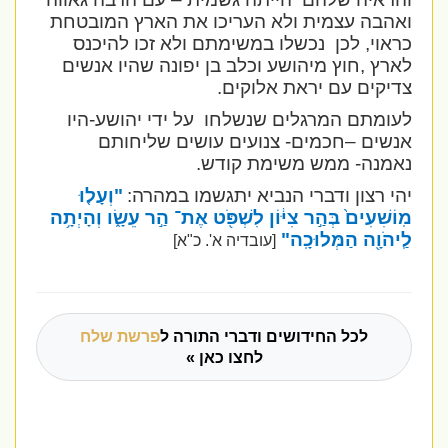
ואהבה עצמית ולא העריכו את הארץ המובטחת
כראוי, לכן
נכשלו במשימתם ולא זכו להיכנס
לארץ ,חוץ מיהושע וכלב בן יפונה שהיו אנשים
צדיקים עם יראת אלוקים.
לעומתם המרגלים שנשלחו
על ידי יהושע-היו
אנשים –חכמים- צנועים עושים שליחותם
נאמנה- ממש משימת קודש.
יהי רצון ודברי הנביא יתגשמו במהרה:
"וְעָל֤וּ
מֽוֹשִׁעִים֙ בְּהַ֣ר צִיּ֔וֹן לִשְׁפֹּ֖ט אֶת־ הַ֣ר עֵשָׂ֑ו וְהָיְתָ֥ה
לַֽיהֹוָ֖ה הַמְּלוּכָֽה"
[עובדיה א'. כ"א]
לכל החידושים ודברי התורה ל
פרשת שלח
לחצו כאן »