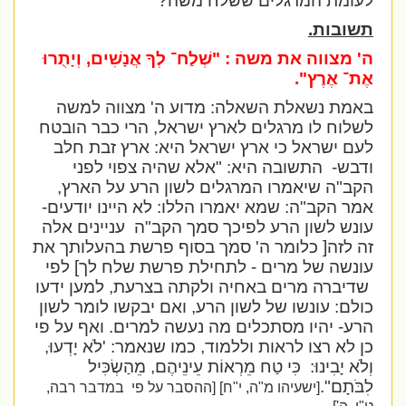
לעומת המרגלים ששלח משה?
תשובות.
ה' מצווה את משה :
"שְׁלַח־ לְךָ אֲנָשִׁים, וְיָתֻרוּ
אֶת־ אֶרֶץ
".
באמת נשאלת השאלה: מדוע ה' מצווה למשה
לשלוח לו מרגלים לארץ ישראל, הרי כבר הובטח
לעם ישראל כי ארץ ישראל היא: ארץ זבת חלב
ודבש-
התשובה היא: "אלא שהיה צפוי לפני
הקב"ה שיאמרו המרגלים לשון הרע על הארץ,
אמר הקב"ה: שמא יאמרו הללו: לא היינו יודעים-
עונש לשון הרע לפיכך סמך הקב"ה
עניינים אלה
זה לזה[ כלומר ה' סמך בסוף פרשת בהעלותך את
עונשה של מרים - לתחילת פרשת שלח לך] לפי
שדיברה מרים באחיה ולקתה בצרעת, למען ידעו
כולם: עונשו של לשון הרע, ואם יבקשו לומר לשון
הרע- יהיו מסתכלים מה נעשה למרים. ואף על פי
כן לא רצו לראות וללמוד, כמו שנאמר:
'לֹא יָדְעוּ,
וְלֹא יָבִינוּ:
כִּי טַח מֵרְאוֹת עֵינֵיהֶם, מֵהַשְׂכִּיל
לִבֹּתָם".
[ישעיהו מ"ה, י"ח] [ההסבר על פי
במדבר רבה,