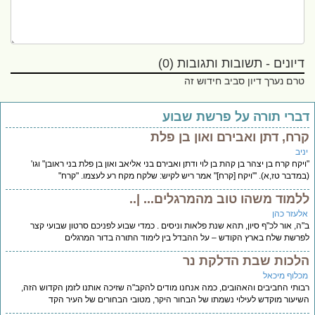
דיונים - תשובות ותגובות (0)
טרם נערך דיון סביב חידוש זה
ברי תורה על פרשת שבוע
רח, דתן ואבירם ואון בן פלת
יב
יקח קרח בן יצהר בן קהת בן לוי ודתן ואבירם בני אליאב ואון בן פלת בני ראובן" וגו'
מדבר טז,א). '"ויקח [קרח]" אמר ריש לקיש: שלקח מקח רע לעצמו. "קרח"
למוד משהו טוב מהמרגלים... |..
לעזר כהן
ה, אור לכ"ף סיון, תהא שנת פלאות וניסים . כמדי שבוע לפניכם סרטון שבועי קצר
רשת שלח בארץ הקודש – על ההבדל בין לימוד התורה בדור המרגלים
לכות שבת הדלקת נר
כלוף מיכאל
ותי החביבים והאהובים, כמה אנחנו מודים להקב"ה שזיכה אותנו לזמן הקדוש הזה,
יעור מוקדש לעילוי נשמתו של הבחור היקר, מטובי הבחורים של העיר הקד