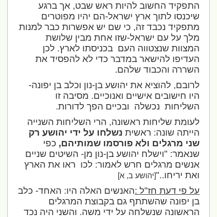
התפקיד החשוב להיות ראש שבט, אך ברגע
שיכנסו לתוך ארץ ישראל-הם יהיו מפוטרים
מתפקיד נכבד זה, כי שם יש אפשרות כבר למנות
מלך על עם ישראל-שזו אחת מבין שלושת
המצוות שנצטווה העם
בכניסתו לארץ. לכן
העדיפו להישאר במדבר כדי לא להפסיד את
השררה והכבוד שלהם.
לרובם, להוציא את יהושע בן-נון וכלב בן יפונה-
היו חישובים אישיים ואנוכיים. מסיבה זו
השליחות
נכשלה
ובכיים הפך לדורות.
לעומת שליחות ראשונה, הרי השליחות השנייה
הייתה שונה: ראשית
נשלחו על ידי יהושע רק
שני מרגלים ולא פורסמו שמותיהם,
כפי
שנאמר: "וישלח יהושע בן-נון מן- השיטים שניים
אנשים מרגלים חרש לאמור: לכו
ראו את הארץ
ואת יריחו.."
[יהושע ב, א]
על פי דעת חז"ל :
האנשים האלה היו: האחד- כלב
בן יפונה שהשתתף גם בקבוצת המרגלים
הראשונה שנשלחה על ידי משה. והשני היה נכד