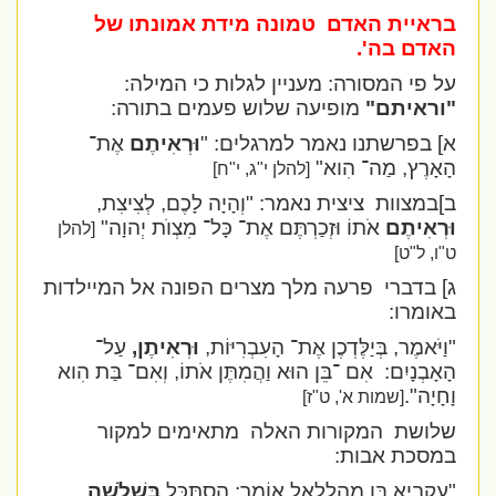
בראיית האדם
טמונה מידת אמונתו של
האדם בה'.
על פי המסורה: מעניין לגלות כי המילה:
"וראיתם"
מופיעה שלוש פעמים בתורה:
א] בפרשתנו נאמר למרגלים: "
וּרְאִיתֶם
אֶת־
הָאָרֶץ, מַה־ הִוא"
[להלן י"ג, י"ח]
ב]במצוות
ציצית נאמר:
"וְהָיָה לָכֶם, לְצִיצִת,
וּרְאִיתֶם
אֹתוֹ וּזְכַרְתֶּם אֶת־ כָּל־ מִצְוֺת יְהוָה"
[להלן
ט"ו, ל"ט]
ג] בדברי
פרעה מלך מצרים הפונה אל המיילדות
באומרו:
"וַיֹּאמֶר, בְּיַלֶּדְכֶן אֶת־ הָעִבְרִיּוֹת,
וּרְאִיתֶן,
עַל־
הָאָבְנָיִם:
אִם ־בֵּן הוּא וַהֲמִתֶּן אֹתוֹ, וְאִם־ בַּת הִוא
וָחָיָה".
[שמות א', ט"ז]
שלושת
המקורות האלה
מתאימים למקור
במסכת אבות:
"עֲקַבְיָא בֶּן מַהֲלַלְאֵל אוֹמֵר: הִסְתַּכֵּל
בִּשְׁלֹשָׁה