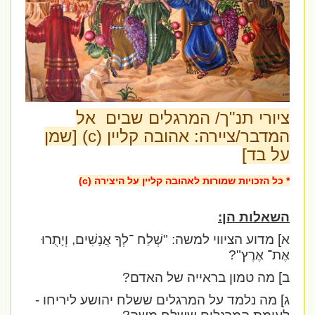
ציורי תנ"ך/ המרגלים שבים אל
המדבר/ציירה: אהובה קליין (c) [שמן
על בד]
* כל הזכויות שמורות לאהובה קליין על היצירה (c)
השאלות הן:
א] מדוע הציווי למשה:
"שְׁלַח ־לְךָ אֲנָשִׁים, וְיָתֻרוּ
אֶת־ אֶרֶץ
"?
ב] מה טמון בראייה של האדם?
ג] מה נלמד על המרגלים ששלח יהושע ליריחו -