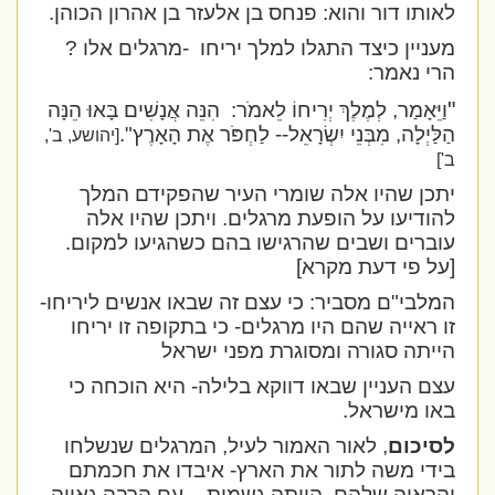
לאותו דור והוא: פנחס בן אלעזר בן אהרון הכוהן.
מעניין כיצד התגלו למלך יריחו
-מרגלים אלו ?
הרי נאמר:
"
וַיֵּאָמַר, לְמֶלֶךְ יְרִיחוֹ לֵאמֹר:
הִנֵּה אֲנָשִׁים בָּאוּ הֵנָּה
הַלַּיְלָה, מִבְּנֵי יִשְׂרָאֵל-- לַחְפֹּר אֶת הָאָרֶץ".
[יהושע, ב',
ב']
יתכן שהיו אלה שומרי העיר שהפקידם המלך
להודיעו על הופעת מרגלים. ויתכן שהיו אלה
עוברים ושבים שהרגישו בהם כשהגיעו למקום.
[על פי דעת מקרא]
המלבי"ם מסביר: כי עצם זה שבאו אנשים ליריחו-
זו ראייה שהם היו מרגלים- כי בתקופה זו יריחו
הייתה סגורה ומסוגרת מפני ישראל
עצם העניין שבאו דווקא בלילה- היא הוכחה כי
באו מישראל.
לסיכום
, לאור האמור לעיל, המרגלים שנשלחו
בידי משה לתור את הארץ- איבדו את חכמתם
והראיה שלהם
הייתה גשמית – עם הרבה גאווה