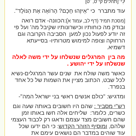
לִּי"
[תהלים קי"ט, "ט]
עוד מתברר
כי
"אֵיזֶהוּ חָכָם? הָרוֹאֶה אֶת הַנּוֹלָד".
):הכוונה- אדם רואה
[מסכת תמיד (דף לב, עמוד א
ובודק מה כוחותיו וכישרונותיו שקיבל מה' ועל פי
זה יודע לפעול נכון למען
הסביבה הקרובה וגם
הרחוקה וצופה למימוש מטרותיו- בסייעתא
דשמיא.
מה בין
המרגלים שנשלחו על ידי משה לאלה
שנשלחו על ידי יהושע .
כאשר משה שולח את
שנים עשר המרגלים-נשיא
לכל שבט, הכתוב מציין את השמות של כל אחד
בנפרד.
ומדגיש: "כולם אנשים ראשי בני ישראל המה"-
רש"י מסביר :
שהם היו חשובים באותה שעה וגם
כשרים, כלומר:
שליחים אלה חשו באותו זמן
שהם חשובים מצד עצמם ודאגו רק לכבוד העצמי
שלהם,
ומוסיף הזוהר הקדוש
: כי הם ידעו שכל
עוד שוהים במדבר הם נושאים עימם את