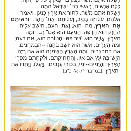
כֻּלָּם אֲנָשִׁים, רָאשֵׁי בְנֵי־ יִשְׂרָאֵל הֵמָּה.............
וַיִּשְׁלַח אֹתָם מֹשֶׁה, לָתוּר אֶת אֶרֶץ כְּנָעַן; וַיֹּאמֶר
אֲלֵהֶם, עֲלוּ זֶה בַּנֶּגֶב, וַעֲלִיתֶם, אֶת־ הָהָר.
וּרְאִיתֶם
אֶת־ הָאָרֶץ,
מַה ־הִוא; וְאֶת ־הָעָם, הַיֹּשֵׁב עָלֶיהָ--
הֶחָזָק הוּא הֲרָפֶה, הַמְעַט הוּא אִם־ רָב.
וּמָה
הָאָרֶץ, אֲשֶׁר הוּא יֹשֵׁב בָּהּ--הֲטוֹבָה הִוא, אִם רָעָה;
וּמָה הֶעָרִים, אֲשֶׁר הוּא יוֹשֵׁב בָּהֵנָּה --הַבְּמַחֲנִים,
אִם בְּמִבְצָרִים. וּמָה הָאָרֶץ הַשְּׁמֵנָה הִוא אִם רָזָה,
הֲיֵשׁ־בָּהּ עֵץ אִם אַיִן, וְהִתְחַזַּקְתֶּם, וּלְקַחְתֶּם מִפְּרִי
הָאָרֶץ; וְהַיָּמִים--יְמֵי, בִּכּוּרֵי עֲנָבִים.
וַיַּעֲלוּ, וַיָּתֻרוּ אֶת
־הָאָרֶץ",
[במדבר י"ג- א'- כ"ב]