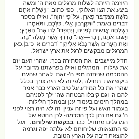
היוזמה הייתה לשלוח מרגלים מאת ה' ומשה
ביצע את הצו האלוקי,
כפי כתוב:
"וַיִּשְׁלַח אֹתָם
מֹשֶׁה מִמִּדְבַּר פָּארָן, עַל־פִּי יְהוָה", ואילו בספר
דברים נאמר: "וַתִּקְרְבוּן אֵלַי, כֻּלְּכֶם, וַתֹּאמְרוּ
נִשְׁלְחָה אֲנָשִׁים לְפָנֵינוּ, וְיַחְפְּרוּ־ לָנוּ אֶת־ הָאָרֶץ;
וְיָשִׁבוּ אֹתָנוּ, דָּבָר—אֶת־ הַדֶּרֶךְ אֲשֶׁר נַעֲלֶה ־בָּהּ,
וְאֵת הֶעָרִים אֲשֶׁר נָבֹא אֲלֵיהֶן" [דברים א' כ"ב].כאן
המרגלים מבקשים לרגל את ארץ ישראל.
חז"ל
מיישבים
את הסתירה בכך:
שהרי העם יזם
את שילוח
המרגלים ואילו בפרשתנו מדובר על
ההסכמה שניתנה מפי ה'- זאת
לאחר שהעם
ביקש זאת
תחילה ,לפי זה לא היה צורך בכלל
שהרי את כל המידע על טיב הארץ כבר אמר
להם ה' וגם קיבלו הבטחה שה' ילך לפניהם
במהלך הימים בעמוד ענן ובמהלך הלילות-
בעמוד האש ועל פי זה עניין
זה לא היה רצוי לפני
ה' גם אם נתן לכך הסכמה- לכן החטא של
המרגלים מתחיל
כבר
בבקשת שילוחם.
ועל
פי התוצאות: שליחותם לא עלתה יפה וגרמה
להוצאת דיבה על הארץ הטובה.