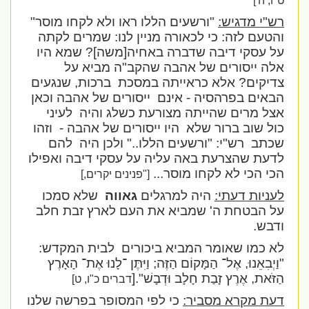
ט"ו, ה']
רש"י מדגיש:
"ורשעים הללו ראו ולא לקחו מוסר"
והטעם לזה: כי לכאורה מניין לנו: שמרים לקתה
על עסקי דיבה שדברה באחיה[משה]? שמא היו
אלה ייסורים של אהבה שהקב"ה מביא על
צדיקים? אלא כראייתה במסכת
ברכות, שנגעים
הבאים בפרהסיה - אינם
ייסורים של אהבה וכאן
אצל מרים שהייתה מצורעת כשלג והיה
לעיני
כול שוב ברור שלא
היו ייסורים של אהבה -
וזהו
שכתב
רש"י: "ורשעים הללו.." ולכן היה
להם
לדעת שהצרעת באה עליה על עסקי דיבה ואפילו
הכי הכי לא לקחו מוסר...
["פנינים יקרים,]
לעניות דעתי:
היה למרגלים
גאווה
שלא סמכו
על הבטחת ה' שמביא את העם לארץ זבת חלב
ודבש.
לא כמו שאומר המביא ביכורים
לבית המקדש:
"וַיְבִאֵנוּ, אֶל־ הַמָּקוֹם הַזֶּה; וַיִּתֶּן ־לָנוּ אֶת־ הָאָרֶץ
הַזֹּאת, אֶרֶץ זָבַת חָלָב וּדְבָשׁ".
[
דברים כ"ו, ט]
דעת מקרא מסביר:
כי לפי המסופר בפרשה שלנו