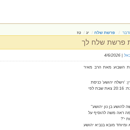
דבר
פרשת שלח
יג
טז
ת פרשת שלח לך
כאל
| 4/6/2026
 השבוע מאת הרב מאיר
: 'וישלח יהושע' כניסת
שבת: 19:25 יציאת שבת: 20:16 צאת שבת לפי
 להושע בן נון יהושע''
ה ראה משה להוסיף על
 י'?
 ומיוחד מובא בנביא יהושע