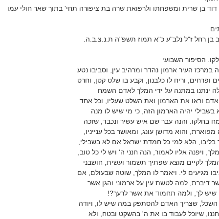
וד בן שרית ומשפחתו ולרפואת שרה בת ציפורה תחי' בתוך שאר חולי עמו
ים
 בן רחל ז"ל נלב"ע כ"א תמוז תשפ"ה ת.נ.צ.ב.ה.
ו. הסיפור השבועי
מרכז העיר ארמון נהדר ומרהיב עין, וסביבו נטע
ם ופרחים, וריח לו כלבנון, וקבע בו שלט קטן, וחרט
אלה ינתנו במתנה על ידי המלך לאדם השמח
 אדם וראו את הארמון ואת השלט שעליו, וכל אחד
בשבילי יהיה הארמון הזה, כי מי שיש לו מנה
מח בחלקו. והנה עבר שם איש עשיר ונכבד, שזכה
פוארת, והוא מדושן עונג, ומאושר בכל ענייניו,
בליבו, הלא למי כל חמדת ישראל אם לא בשבילי,
לך, ויפנה אליו לאמור, הנה חנני ה' ויש לי כל טוב,
המלך לקיים מוצא שפתיך תשמור ועשית, חושבני
בו מגיעים לי. ויאמר לו המלך, שוטה שבעולם, אם
 דיברת, למה לטשת עין על ארמוני והגן אשר
 שיש לך, ולמה תחמוד את אשר לרעך?!
השכל, שצריך האדם להסתפק במה שיש לו, ויודה
ננו, שיוכל לעבוד בו את ה' בהשקט ובטח, ולא