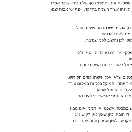
ל משכיות זהב ותפוחי כסף של חבירו שכבר אמרו
 'איזהו עשיר השמח בחלקו'. )ענף עץ אבות שם(
ת, אנשים ישכחו מה עשית, אבל
רמת להם להרגיש".
ק, לכן נחשוב לפני שנדבר.
קי מרן רבנו עובדיה יוסף זצ"ל
(
וכל לאחר כניסת השבת קודם
טנים שלא יאכלו וישתו קודם הקידוש,
ר יותר, והמיקל בכל זה במקום צורך
ילקו"י חדש עמ' שכא(
בטא תמני או אשכנזי ואינו מבין
 במבטא אשכנזי או תמני ואינו מבין
די חובה, כיון שאין כאן דין שומע
מקדש בלשון שמבין ובזה יצא יד"ח.