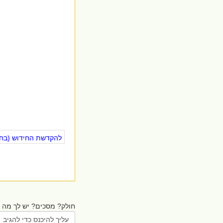
להקדשת החידוש (בחינ
חולק? מסכים? יש לך מה ל