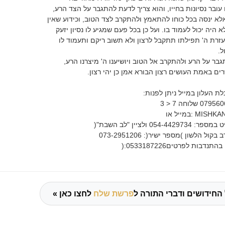
בר נסיונות בחייו, והוא צריך לדעת להתגבר על הצד הרע,
לא ינסה בכל כוחו להתאמץ ולהתקרב לצד הטוב, וכידוע שאין
היה יכול לעמוד בו. ועל כן בכל פעם שמגיע לו נסיון יזעק
עזרת ה' תפילתו תתקבל לרצון ולא תשוב ריקם ותעמוד לו
ל.
בר על הרע ולהתקרב אל הטוב ויושיענו ה' מיצרנו הרע,
ים באמת העושים רצון הבורא אמן כן יהי רצון.
ת העלון במייל ניתן לפנות:
MISHKA
:במייל או
0 ולציין "לב השבת"(
ול הלשון )מספר ישיר(: 073-2951206
בות לפרטים0533187226:(
החידושים ודברי התורה ל
פרשת שלח
לחצו כאן »