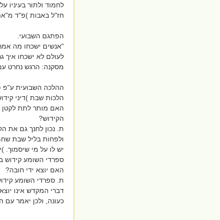
לחמוד ולתור בעיניו ע
חז"ל באבות )פ"ד מ"א(
הפתגם השבועי.
"אנשים ישכחו מה אמר
לעולם לא ישכחו איך ג
מסקנה: הרגש נחרט עמו
ההלכה השבועית ע"פ פס
הלכות שבת )דיני קידוש
האם מותר לתת לקטן א
הקידוש?
ת. נכון לחנך גם את הק
ולפחות בליל שבת שחמו
יש לו על מי שיסמוך. )
ספרדי השומע קידוש במ
האם יוצא ידי חובה?
ת. ספרדי השומע קידוש
דברי המקדש אינו יוצא י
כעונה, ולכן יאמר עם ה