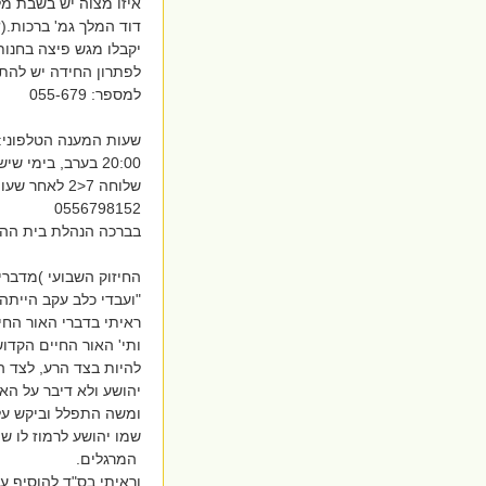
איזו מצוה יש בשבת מל
דוד המלך גמ' ברכות.(? )2 זוכים( בין הפותרים נכונה תערך הגרלה 
יקבלו מגש פיצה בחנות
לפתרון החידה יש להתקשר במו
למספר: 055-679
20:00 בערב, בימי שישי וערבי חג בין השעות -10:00 12:00 בטלפון: 079-5606447
שלוחה 7<2 לאחר שעות הפעילות ניתן לקבל מענה בטלפון:
0556798152
בברכה הנהלת בית ההו
החיזוק השבועי )מדברי
"ועבדי כלב עקב הייתה ר
ראיתי בדברי האור החי
ותי' האור החיים הקדוש
להיות בצד הרע, לצד ה
יהושע ולא דיבר על הא
ומשה התפלל וביקש עלי
שמו יהושע לרמוז לו ש
המרגלים.
וראיתי בס"ד להוסיף על