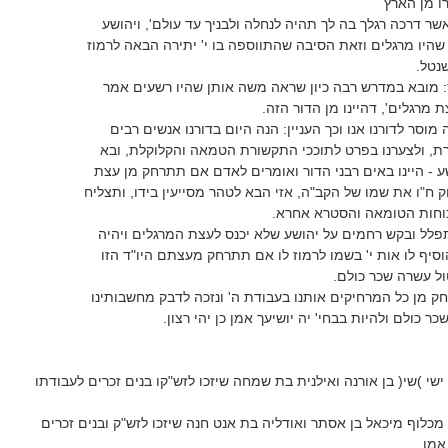
רו מן הארץ
ר דרכה רגלך בה לך תהיה לנחלה ולבניך עד עולם', ויהושע
היו מרגלים וזאת הסיבה שהתווספה בו י' יתירה הבאה לרמוז
נטל.
: מובא במדרש רבה כיון שראה משה אותן שהיו רשעים אמר
ת מרגלים', דהיינו מן הדור הזה.
מוסר לדורנו אנו וכך העניין: הנה היום בדורנו אנשים רבים
ת, ולצערנו בפרט לתוככי התקשורת הטמאה והקלוקלת, ובא
ע - היינו באים רבני הדור ואומרים לאדם אם תתרחק מן עצת
 ח"ו את שמו של הקב"ה, אזי הבא לטהר מסייעין בידו, ותצליח
חות הטומאה והסטרא אחרא.
פלל ובקש רחמים על יהושע שלא יכנס לעצת המרגלים ויהיה
וסיף לו אות י' בשמו לרמוז לו אם תתרחק מעצתם היו"ד הזו
ול עשרה שכר כולם.
חק מן כל המרחיקים אותנו בעבודת ה' ונזכה לדבק מחשבותינו
כר כולם ולהיות בבחי' יה יושיעך אמן כן יהי רצון.
י )שי( בן אורנה ואילנית בת שמחה שיזכו לזש"קו בנים זכרים לעבודתו
כלוף מיכאל בן אסתר ואודליה בת אנט חנה שיזכו לזש"ק ובנים זכרים
אמן.