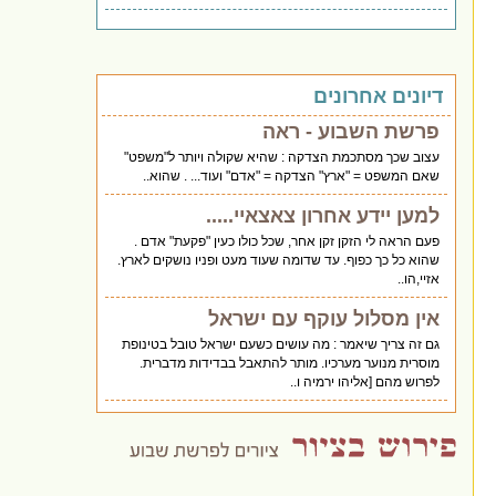
דיונים אחרונים
פרשת השבוע - ראה
עצוב שכך מסתכמת הצדקה : שהיא שקולה ויותר ל"משפט"
שאם המשפט = "ארץ" הצדקה = "אדם" ועוד... . שהוא..
למען יידע אחרון צאצאיי.....
פעם הראה לי הזקן זקן אחר, שכל כולו כעין "פקעת" אדם .
שהוא כל כך כפוף. עד שדומה שעוד מעט ופניו נושקים לארץ.
אזיי,הו..
אין מסלול עוקף עם ישראל
גם זה צריך שיאמר : מה עושים כשעם ישראל טובל בטינופת
מוסרית מנוער מערכיו. מותר להתאבל בבדידות מדברית.
לפרוש מהם [אליהו ירמיה ו..