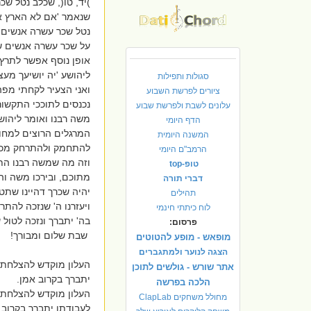
)יד, טו(, שכלב נטל שכ
שנאמר 'אם לא הארץ אש
נטל שכר עשרה אנשים ש
על שכר עשרה אנשים ש
אופן נוסף אפשר לתרץ
ליהושע 'יה יושיעך מעצ
סגולות ותפילות
ואני הצעיר לקחתי מפה 
ציורים לפרשת השבוע
נכנסים לתוככי התקשור
עלונים לשבת ולפרשת שבוע
משה רבנו ואומר ליהוש
הדף היומי
המרגלים הרוצים למחוק
המשנה היומית
להתחמק ולהתרחק מכו
הרמב"ם היומי
וזה מה שמשה רבנו הת
טופ-top
מתוכם, ובירכו משה וה
דברי תורה
יהיה שכרך דהיינו שתט
תהילים
ויעזרנו ה' שנזכה להתר
לוח כיתתי חינמי
בה' יתברך ונזכה לטול ש
פרסום:
שבת שלום ומבורך!
מופאש - מופע להטוטים
הצגה לנוער ולמתגברים
העלון מוקדש להצלחת יש
אתר שורש - גולשים לתוכן
יתברך בקרוב אמן.
הלכה בפרשה
העלון מוקדש להצלחת מ
מחולל משחקים ClapLab
לעבודתו יתברך בקרוב 