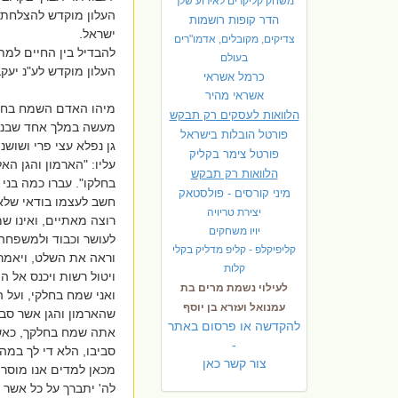
משחק קליקרים לאירוע שלך
העלון מוקדש להצלחת ד
הדר קופות רושמות
ישראל.
צדיקים, מקובלים, אדמו"רים
להבדיל בין החיים למת
בעולם
העלון מוקדש לע"נ יעקב
כרמל אשראי
אשראי מהיר
מיהו האדם השמח בחלק
הלוואות לעסקים רק תבקש
מעשה במלך אחד שבנה ב
פורטל הובלות בישראל
גן נפלא עצי פרי ושושני
פ
ורטל צימר בקליק
עליו: "הארמון והגן ה
הלוואות רק תבקש
בחלקו". עברו כמה בני
מיני קורסים - פולסטאק
חשב לעצמו בודאי שלא 
יצירת טריויה
רוצה מאתיים, ואינו ש
יויו משחקים
לעושר וכבוד ולמשפחה מ
קליפיקלפ - קליפ מדליק בקלי
וראה את השלט, ויאמר 
קלות
ויטול רשות ויכנס אל המ
לעילוי נשמת מרים בת
ואני שמח בחלקי, ועל 
עמנואל ועזרא בן יוסף
שהארמון והגן אשר סבי
להקדשה או פרסום באתר
אתה שמח בחלקך, כאשר
-
סביבו, הלא די לך במה
צור קשר כאן
מכאן למדים אנו מוסר 
לה' יתברך על כל אשר ח