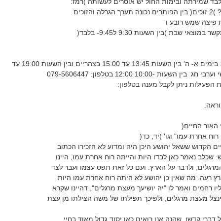
בד שמירתה ובימות החול יש אוסרים לעשותה )רמז:
והזוכים
 פיצה שמש רובע ו'
צאי שבת )בין השעות 9:30 ל9:45- בלבד(
שעות המענה הטלפוני: בימים א- ה' בין השעות 13:45 עד 15:00 בצהריים ובין השעות 19:00 עד
ראה.
 האור החיים(
וח אחרת עמו" וגו' )יד, כד(
ים הקדוש ששאל יהושע היכן היה ומדוע לא הזכירו הכתוב
: שכלב נאמר כאן לבדו היות והייתה רוח אחרת עמו, היינו
מרגלים, ולדבר על הארץ. ועם כל זאת תפס עצמו ועבר לצד
רץ רעה. מה שאין כן יהושע לא היתה רוח אחרת עמו היות
ו רחמים ואמר לו "יה יושיעך מעצת מרגלים", דהיינו שקרא
ינצל מעצת מרגלים, ולפיכך תפילתו של משה הצילתו מן עצת
 דברי קדשו, שהנה אנו רואים כאן יסוד גדול מאוד בחיי