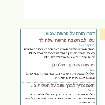
דברי תורה על פרשת שבוע
עלון לב השבת פרשת שלח לך
מכלוף מיכאל
המסר השבועי מפרשת השבוע מאת הרב מאיר סויסה שליט"א
כ"א סיון תשפ"ו מפטירין: 'וישלח יהושע' כניסת שבת: 19:25
יציאת שבת: 20:16 צאת שבת לפי ר"ת: 21:1 .
פרשת השבוע - שלח לך
אלון
"שְׁלַח לְךָ אֲנָשִׁים וְיָתֻרוּ אֶת אֶרֶץ כְּנַעַן אֲשֶׁר אֲנִי נֹתֵן לִבְנֵי יִשְׂרָאֵל"
(במדבר יג, ב) כידוע, עיקר עניינה ש
האם צריך לברך שוב על הטלית ב..
גל גל
בס''ד פרשת שלח: האם צריך לברך שוב על הטלית ביציאה
מהשירותים פתיחה בפרשת השבוע כותבת התורה (טו, לח) על
מצוות הציצית