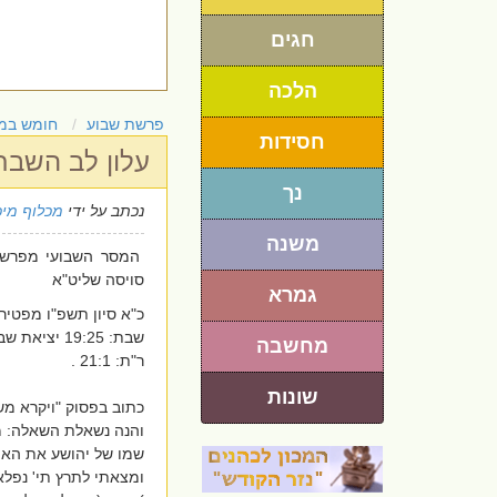
חגים
הלכה
פרשת שבוע
חומש במ
חסידות
עלון לב השב
נך
נכתב על ידי
מכלוף מי
משנה
המסר השבועי מפרשת
סויסה שליט"א
גמרא
כ"א סיון תשפ"ו מפטירין
מחשבה
ר"ת: 21:1 .
שונות
כתוב בפסוק "ויקרא משה
והנה נשאלת השאלה: מ
שמו של יהושע את האות
ומצאתי לתרץ תי' נפלא