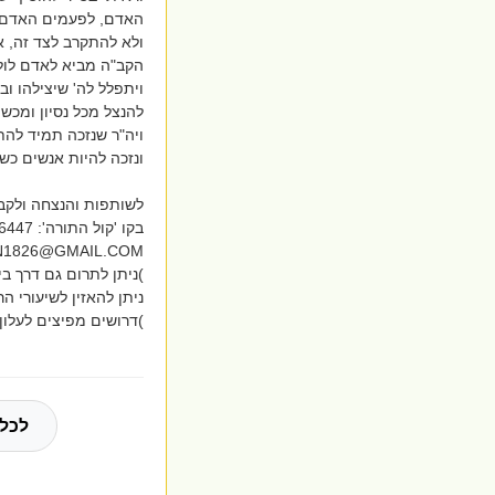
האדם, לפעמים האדם עו
ולא להתקרב לצד זה, א
הקב"ה מביא לאדם לולא 
ויתפלל לה' שיצילהו וב
להנצל מכל נסיון ומכשו
ויה"ר שנזכה תמיד להתג
ונזכה להיות אנשים כשר
לשותפות והנצחה ולקבל
בקו 'קול התורה': 0795606447 שלוחה 7 < 3
N1826@GMAIL.COM
)ניתן לתרום גם דרך ביט במספר: 54-4429734
ניתן להאזין לשיעורי הרב בק
)דרושים מפיצים לעלון בהתנד
לכל 