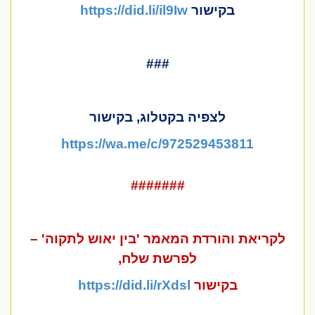
בקישור
https://did.li/il9Iw
###
לצפיה בקטלוג, בקישור
https://wa.me/c/972529453811
#######
לקריאת והורדת המאמר '
בין יאוש לתקוה' –
לפרשת שלח
,
בקישור
https://did.li/rXdsl