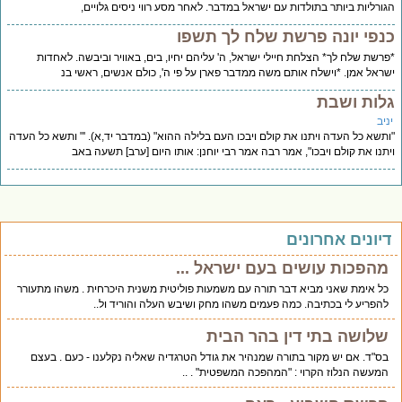
ורליות ביותר בתולדות עם ישראל במדבר. לאחר מסע רווי ניסים גלויים,
נפי יונה פרשת שלח לך תשפו
רשת שלח לך* הצלחת חיילי ישראל, ה' עליהם יחיו, בים, באוויר וביבשה. לאחדות
ראל אמן. *וישלח אותם משה ממדבר פארן על פי ה', כולם אנשים, ראשי בנ
לות ושבת
יב
תשא כל העדה ויתנו את קולם ויבכו העם בלילה ההוא" (במדבר יד,א). '" ותשא כל העדה
תנו את קולם ויבכו", אמר רבה אמר רבי יוחנן: אותו היום [ערב] תשעה באב
יונים אחרונים
מהפכות עושים בעם ישראל ...
כל אימת שאני מביא דבר תורה עם משמעות פוליטית משנית היכרחית . משהו מתעורר
להפריע לי בכתיבה. כמה פעמים משהו מחק ושיבש העלה והוריד ול..
שלושה בתי דין בהר הבית
בס"ד. אם יש מקור בתורה שמנהיר את גודל הטרגדיה שאליה נקלענו - כעם . בעצם
המעשה הנלוז הקרוי : "המהפכה המשפטית" . ..