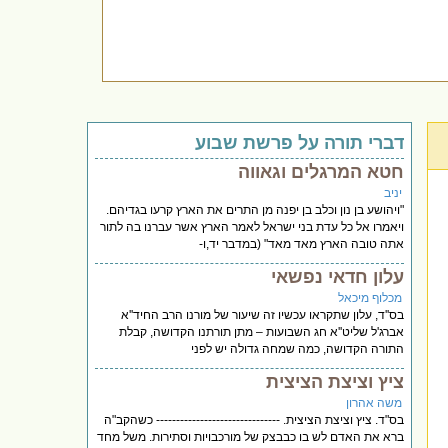
דברי תורה על פרשת שבוע
חטא המרגלים וגאווה
יניב
"ויהושע בן נון וכלב בן יפנה מן התרים את הארץ קרעו בגדיהם.
ויאמרו אל כל עדת בני ישראל לאמר הארץ אשר עברנו בה לתור
אתה טובה הארץ מאד מאד" (במדבר יד,ו-
עלון חדאי נפשאי
מכלוף מיכאל
בס''ד, עלון שתקראו עכשיו זה שיעור של מורנו הרב החיד''א
אברג'ל שליט''א חג השבועות – מתן תורתנו הקדושה, קבלת
התורה הקדושה, כמה שמחה גדולה יש לפני
ציץ וציצת הציצית
משה אהרון
בס"ד. ציץ וציצת הציצית. ------------------------------- כשהקב"ה
ברא את האדם לש בו כבבצק של מורכבויות וסתירות. משל מחד