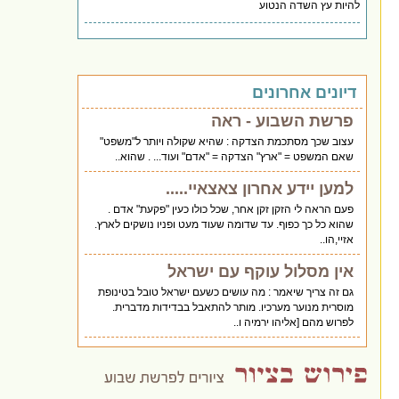
להיות עץ השדה הנטוע
דיונים אחרונים
פרשת השבוע - ראה
עצוב שכך מסתכמת הצדקה : שהיא שקולה ויותר ל"משפט"
שאם המשפט = "ארץ" הצדקה = "אדם" ועוד... . שהוא..
למען יידע אחרון צאצאיי.....
פעם הראה לי הזקן זקן אחר, שכל כולו כעין "פקעת" אדם .
שהוא כל כך כפוף. עד שדומה שעוד מעט ופניו נושקים לארץ.
אזיי,הו..
אין מסלול עוקף עם ישראל
גם זה צריך שיאמר : מה עושים כשעם ישראל טובל בטינופת
מוסרית מנוער מערכיו. מותר להתאבל בבדידות מדברית.
לפרוש מהם [אליהו ירמיה ו..