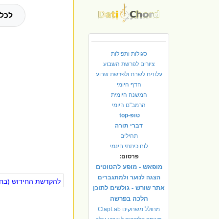
לכל 
סגולות ותפילות
ציורים לפרשת השבוע
עלונים לשבת ולפרשת שבוע
הדף היומי
המשנה היומית
הרמב"ם היומי
טופ-top
דברי תורה
תהילים
לוח כיתתי חינמי
פרסום:
מופאש - מופע להטוטים
הצגה לנוער ולמתגברים
להקדשת החידוש (בחינ
אתר שורש - גולשים לתוכן
הלכה בפרשה
מחולל משחקים ClapLab