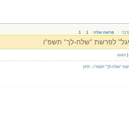
דבר
פרשת שלח
1
1
יגל" לפרשת "שלח-לך" תשפ"ו
avim
|
שת "שלח-לך" תשפ"ו - לחץ