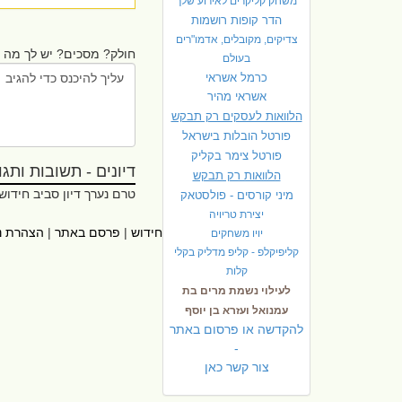
משחק קליקרים לאירוע שלך
הדר קופות רושמות
צדיקים, מקובלים, אדמו"רים
חולק? מסכים? יש לך מה ל
בעולם
כרמל אשראי
אשראי מהיר
הלוואות לעסקים רק תבקש
פורטל הובלות בישראל
פ
ורטל צימר בקליק
דיונים - תשובות ותגובו
הלוואות רק תבקש
טרם נערך דיון סביב חידוש
מיני קורסים - פולסטאק
יצירת טריויה
ראשי
|
אתרי עזר
|
אודות חידוש
|
פרסם באתר
|
הצהרת נ
יויו משחקים
קליפיקלפ - קליפ מדליק בקלי
קלות
לעילוי נשמת מרים בת
עמנואל ועזרא בן יוסף
להקדשה או פרסום באתר
-
צור קשר כאן