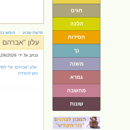
חגים
הלכה
פרשת שבוע
חומש במ
חסידות
עלון "אברהם 
נך
נכתב על ידי
 2/6/2026
משנה
עלון "אברהם יגל" לפר
כאן להורדה
גמרא
מחשבה
שונות