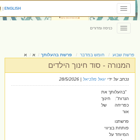
|
ENGLISH
Toggle
navigation
כניסה ומדורים
Toggle
navigation
פרשת שבוע
חומש במדבר
פרשת בהעלותך
א
א
המנורה - סוד חינוך הילדים
נכתב על ידי
יגאל מלכיאל
| 28/5/2026
"בהעלותך את
הנרות": חינוך
כפריחה של
אור
פרשתנו
פותחת בציווי
המיוחד על