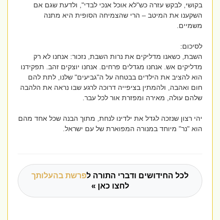
בקושי, לבקש עזרה כש"לא אוכל אנכי לבדי", ולדעת שגם אם
השקענו את המיטב – הרי שהצמיחה הסופית היא מתנה
משמיים.
לסיכום:
השבת, כשאנו מדליקים את נרות השבת, נזכור: אנחנו לא רק
מדליקים אש. אנחנו מגדלים פרחים. אנחנו יוצקים זהב. תפקידנו
הוא להציב את הילדים בבטחה על ה"גביעים" שלנו, לתת להם
חום ואהבה, ולהמתין בציפייה דרוכה לרגע שבו נראה את הלהבה
שלהם עולה, מאירה ומפזרת אור לכל עבר.
יהי רצון שנזכה לגדל את ילדינו לנחת, מתוך הבנה שכל אחד מהם
הוא "נר" מיוחד במנורה המפוארת של עם ישראל.
לכל החידושים ודברי התורה ל
פרשת בהעלותך
לחצו כאן »