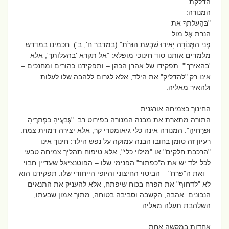
הדלקת
המנורה:
"בְּהַעֲלֹתְךָ אֶת
הַנֵּרֹת אֶל מוּל
פְּנֵי הַמְּנוֹרָה יָאִירוּ שִׁבְעַת הַנֵּרֹת" (במדבר ח', ב'). חכמינו במדרש
מלמדים אותנו סוד חינוכי מופלא: "אל תקרא 'בהעלותך', אלא
'בהאירך'". תפקידו של אהרן הכהן – ותפקידנו כהורים ומחנכים –
אינו רק "להדליק" את הילד, אלא לגרום ללהבה שלו לעלות
ולהאיר מאליה.
החינוך כצמיחה אורגנית
התורה מתארת את מבנה המנורה בפירוט רב: "גְּבִעֶיהָ כַּפְתֹּרֶיהָ
וּפְרָחֶיהָ". המנורה אינה כלי גיאומטרי קר, אלא יצירה דמוית צמח.
רעיון זה טומן בחובו הבנה עמוקה על נפש הילד: חינוך אינו
"הרכבת חלקים" או "מילוי כלי", אלא טיפוח תהליך צמיחה טבעי.
לכל ילד יש את ה"כפתור" הפנימי שלו – הפוטנציאל שעדיין חבוי
– ואת ה"פרח" – הביטוי החיצוני והיופי הייחודי שלו. תפקידנו הוא
לא "לדחוף" את הפרח בכוח שיפתח, אלא להעניק את התנאים
הנכונים: אהבה, הקשבה וסביבה בטוחה, מתוך אמון שבעתו,
השלהבת תעלה מאליה.
אחדות במקשה אחת