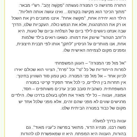
התורה מדגישה כי המנורה נעשתה "מִקְשָׁה זָהָב". רש"י מבאר:
"מתוך הכיכר הוא מקישה בקורנס... ואינו עושה אותה חוליות".
הילד הוא יחידה אחת, "מקשה אחת". איננו מחנכים רק את השכל
או רק את ההתנהגות, אלא את הנפש כולה. העקביות שלנו, הדרך
שבה אנחנו ניגשים לילד ביום של הצלחה וביום של טעות, היא
ה"זהב הטהור" שיוצק את דמותו. כשאנו רואים בילד שלמות
אחת, אנו מוותרים על הניסיון "לתקן" אותו לפי תבנית חיצונית,
ומפנים מקום לצמיחה האישית שלו.
"אל מול פני המנורה" – העוגן המשפחתי
למרות הייחודיות של כל "נר" וכל "פרח", הציווי הוא שכולם יאירו
לכיוון אחד – אל מול פני המנורה. כאן טמון סוד השוויון בחינוך:
אין תחרות בין הילדים, כי לכל אחד תפקיד קריטי במנורה
המשפחתית. כשהבית סובב סביב ערכים משותפים – חסד,
אמונה, וענווה – כל ילד מאיר את חלקו בעולם בדרכו שלו. הילדים
מרגישים שווים לא מפני שהם זהים, אלא מפני שלכל אחד יש
מקום של כבוד במנורה הביתית שלנו.
ענווה בדרך למעלה
משה רבנו, מנהיג הדור, מתואר בפרשה כ"עניו מאוד". גם
בהורות, הענווה היא המפתח. היא זו שמאפשרת לנו להודות