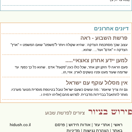
יונים אחרונים
פרשת השבוע - ראה
עצוב שכך מסתכמת הצדקה : שהיא שקולה ויותר ל"משפט" שאם המשפט = "ארץ"
הצדקה = "אדם" ועוד... . שהוא..
למען יידע אחרון צאצאיי.....
פעם הראה לי הזקן זקן אחר, שכל כולו כעין "פקעת" אדם . שהוא כל כך כפוף. עד
שדומה שעוד מעט ופניו נושקים לארץ. אזיי,הו..
אין מסלול עוקף עם ישראל
גם זה צריך שיאמר : מה עושים כשעם ישראל טובל בטינופת מוסרית מנוער מערכיו.
מותר להתאבל בבדידות מדברית. לפרוש מהם [אליהו ירמיה ו..
ראשי
|
אתרי עזר
|
אודות חידוש
|
פרסם
hidush.co.il
באתר
|
הצהרת נגישות
|
מדיניות