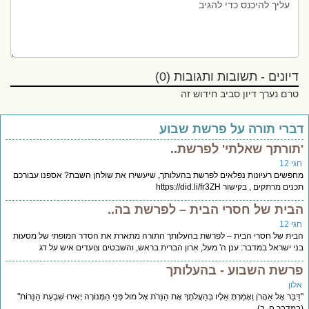
דיונים - תשובות ותגובות (0)
טרם נערך דיון סביב חידוש זה
ברי תורה על פרשת שבוע
תורתך שאלתי' לפרשת..
י 12
פשים רעיונות נפלאים לפרשת בהעלותך, שיעשירו את שולחן השבת? אספנו עבורכם
ים מרתקים , בקישור https://did.li/fr3ZH
בית של חסרי הבית – לפרשת בה..
י 12
ית של חסרי הבית – לפרשת בהעלותך התורה מתארת את הסדר המופתי של מסעות
י ישראל במדבר: ענן ה' מעל, ארון הברית בראש, והשבטים צועדים איש על דג
רשת השבוע - בהעלותך
לון
ּבֵּר אֶל אַהֲרֹן וְאָמַרְתָּ אֵלָיו בְּהַעֲלֹתְךָ אֶת הַנֵּרֹת אֶל מוּל פְּנֵי הַמְּנוֹרָה יָאִירוּ שִׁבְעַת הַנֵּרוֹת"
מדבר ח, ב)