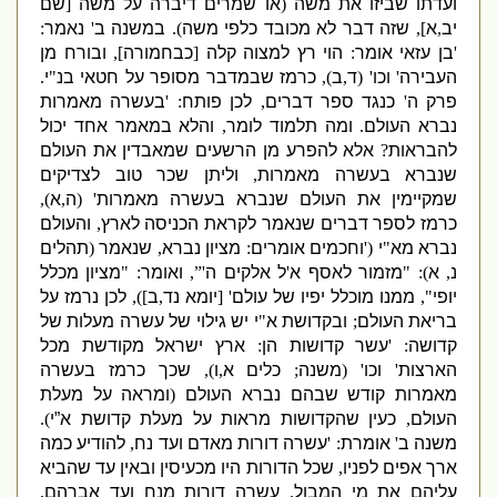
ועדתו שביזו את משה
(
או שמרים דיברה על משה
[
שם
יב
,
א
],
שזה דבר לא מכובד כלפי משה
).
במשנה ב
'
נאמר
:
'
בן עזאי
אומר
:
הוי רץ למצוה קלה
[
כבחמורה
],
ובורח מן
העבירה
'
וכו
' (
ד
,
ב
),
כרמז שבמדבר מסופר על חטאי בנ
"
י
.
פרק ה
'
כנגד ספר דברים
,
לכן פותח
: '
בעשרה מאמרות
נברא העולם
.
ומה תלמוד לומר
,
והלא במאמר אחד יכול
להבראות
?
אלא להפרע מן הרשעים שמאבדין את העולם
שנברא בעשרה מאמרות
,
וליתן שכר טוב לצדיקים
שמקיימין את העולם שנברא בעשרה מאמרות
' (
ה
,
א
),
כרמז לספר דברים שנאמר לקראת הכניסה לארץ
,
והעולם
נברא מא
"
י
('
וחכמים אומרים
:
מציון נברא
,
שנאמר
(
תהלים
נ
,
א
): "
מזמור לאסף א
'
ל אלקים ה
'”,
ואומר
: "
מציון מכלל
יופי
",
ממנו מוכלל יפיו של עולם
' [
יומא נד
,
ב
]),
לכן נרמז על
בריאת העולם
;
ובקדושת א
"
י יש גילוי של עשרה מעלות של
קדושה
: '
עשר קדושות הן
:
ארץ ישראל מקודשת מכל
הארצות
'
וכו
' (
משנה
;
כלים א
,
ו
),
שכך כרמז בעשרה
מאמרות קודש שבהם נברא העולם
(
ומראה על מעלת
העולם
,
כעין שהקדושות מראות על מעלת קדושת א”י
).
משנה ב
'
אומרת
: '
עשרה דורות מאדם ועד נח
,
להודיע כמה
ארך אפים לפניו
,
שכל הדורות היו מכעיסין ובאין עד שהביא
עליהם את מי המבול
.
עשרה דורות מנח ועד אברהם
,