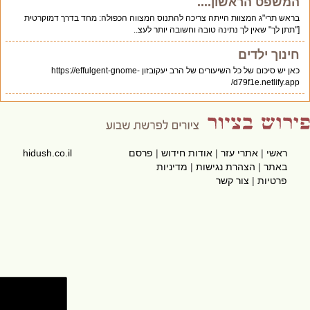
המשפט הראשון....
בראש תרי"ג המצוות הייתה צריכה להתנוס המצווה הכפולה: מחד בדרך דמוקרטית
["תתן לך" שאין לך נתינה טובה וחשובה יותר לעצ..
חינוך ילדים
כאן יש סיכום של כל השיעורים של הרב יעקובזון https://effulgent-gnome-
d79f1e.netlify.app/
ראשי
|
אתרי עזר
|
אודות חידוש
|
פרסם
hidush.co.il
באתר
|
הצהרת נגישות
|
מדיניות
פרטיות
|
צור קשר