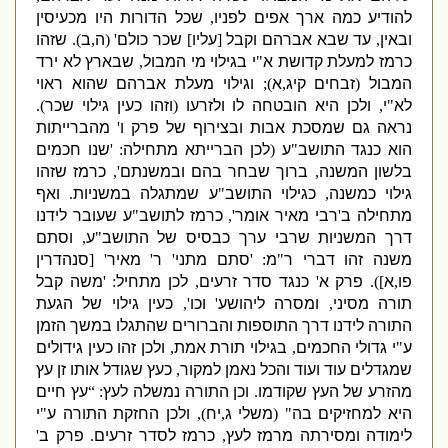
להודיע כמה ארך אפים לפניו
,
שכל הדורות
היו מכעיסין
ובאין
,
עד שבא אברהם וקבל
[
עליו
]
שכר כולם
' (
ה
,
ב
).
שזהו
כרמז למעלת קדושת א
"
י בגילוי מי המבול
,
שבארץ לא ירד
המבול
(
זבחים קיג
,
א
);
וגילוי מעלת אברהם שהוא ראוי
לא
"
י
,
ולכן היא הובטחה לו ולזרעו
(
וזהו כעין גילוי שכר
).
נראה גם שמסכת אבות ובצירוף של פרק ו
'
מהברייתות
הוא כנגד התושב
"
ע
(
לכן הברייתא מתחילה
: '
שנו חכמים
בלשון המשנה
,
ברוך שבחר בהם ובמשנתם
',
כרמז שזהו
גילוי כמשנה
,
כגילוי התושב
"
ע שמתגלה במשניות
.
ואף
מתחילה ב
'
רבי מאיר
א
ומר
',
כרמז לתושב
"
ע שעובר לידנו
דרך המשניות שרבי ערך כבסיס של התושב
"
ע
,
וסתם
משנה זהו דברי ר
"
מ
: '
סתם מתני
'
ר
'
מאיר
' [
סנהדרין
פו
,
א
]).
פרק א
'
כנגד סדר זרעים
,
לכן מתחיל
: '
משה קבל
תורה מסיני
,
ומסרה ליהושע
'
וכו
',
כעין גילוי של הגעת
התורה לידנו דרך התוספות והברורים שהתגלו במשך הזמן
ע
"
י גדולי החכמים
,
בגילוי תורת אמת
,
ולכן זהו כעין גידולים
שמגדלים עוד ועוד והכל נאמן למקור
,
כעץ שגודל אותו זן עץ
מהזרע של העץ שקודמו
.
וכן התורה נמשלה לעץ
: “
עץ חיים
היא למחזיקים בה
" (
משלי ג
,
יח
),
ולכן החזקת התורה ע
"
י
לימודה ומסירתה מרמז לעץ
,
כרמז לסדר זרעים
.
פרק ב
'