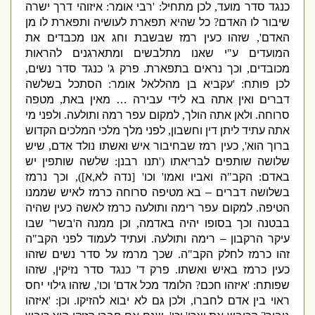
כנגד סדר מועד
,
לכן מתחיל
: '
רבי
אומר
:
איזוהי דרך ישרה
שיבור לו האדם
?
כל שהיא תפארת לעושיה ותפארת לו מן
האדם
',
שזהו כעין רמז שבשבת וחג אנו מכבדים את
המועדים ע
"
י שאנו מתלבשים ומתארגנים להראות
מכובדים
,
וכך נראים בתפארת
.
פרק ג
'
כנגד סדר נשים
,
לכן פותח
: '
עקביא
בן מהללאל אומר
:
הסתכל בשלשה
דברים ואין אתה בא לידי עבירה … מאין באת
,
מטפה
סרוחה
.
ולאן אתה הולך
,
למקום עפר רמה ותולעה
.
ולפני מי
אתה עתיד ליתן דין וחשבון
,
לפני מלך מלכי המלכים הקדוש
ברוך הוא
',
כעין רמז שבחיבור איש ואשתו נולד אדם
,
שיש
שלושה שותפים לבריאתו
('
תנו רבנן
:
שלשה שותפין יש
באדם
:
הקב
"
ה ואביו ואמו
'
וכו
' [
נדה לא
,
א
]),
וכך נרמז
בשלושה דברים – בא מטיפה סרוחה כרמז לאיש שממנו
הטיפה
.
למקום עפר רימה ותולעה כרמז לאשה כעין שהיה
בבטנה וכך בסופו יהיה באדמה
,
וכן ממנה ה
'
בשר
'
שבו
עיקר הרקבון – רימה ותולעה
.
ועתיד לעמוד לפני הקב
"
ה
זהו כרמז לחלק הקב
"
ה
.
שכך מרמז על סדר נשים שזהו
כעין כרמז באיש ואשתו
.
פרק ד
'
כנגד סדר נזיקין
,
שזהו
שפותח
: '
איזהו חכם
?
הלומד מכל אדם
'
וכו
',
שזהו גילוי יחס
ראוי בין אדם לחברו
,
ולכן גם לא יבוא להזיקו
.
וכן
: '
איזהו