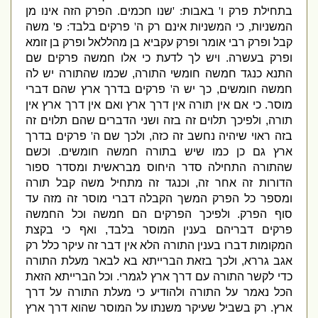
בתחילת פרק ו
'
באבות
: '
שנו חכמים
.
הפרק הזה אינו מן
המשניות
,
כי המשניות אינם רק ה
'
פרקים בלבד
:
פ
'
משה
קבל ופרק רבי אומר ופרק עקביא בן מהללאל ופרק בן זומא
ופרק בעשרה
.
ויש לך לדעת כי אלו חמשה פרקים שם
התנא כנגד חמשה חומשי התורה
,
שכמו שהתורה יש לה
חמשה חומשים
,
כך יש ה
'
פרקים בדרך ארץ שהם דברי
מוסר
.
כי אם אין תורה אין דרך ארץ ואם אין דרך ארץ אין
תורה
,
ולפיכך תלוים זה בזה ושני הדברים שהם תלוים זה
בזה ראוי שיהיה נחשב זה כזה
,
ולכך שם ה
'
פרקים בדרך
ארץ גם כן כמו שיש בתורה חמשה חומשים
.
וכשם
שהתורה התחילה סדר היחוס מבראשית ומסדר ספור
הדורות זה אחר זה
,
וכנגד זה מתחיל משה קבל תורה
ומספר כל הפרק המשך הקבלה דברי מוסר זה מזה עד
סוף הפרק
.
ולפיכך הפרקים הם חמשה וכל החמשה
פרקים דבריהם בענין המוסר בלבד
,
ואף כי בקצת
המקומות דברו בענין התורה הלא אין דבר זה עיקר כלל רק
אגב גררא
,
ולכך בזאת הברייתא בא לבאר מעלת התורה
כדי לקשר התורה עם דרך ארץ לגמרי
.
וכל הברייתא הזאת
הכל נאמר על התורה ולהודיע כי מעלת התורה על דרך
ארץ
.
רק בשביל שעיקר משנתו על המוסר שהוא דרך ארץ