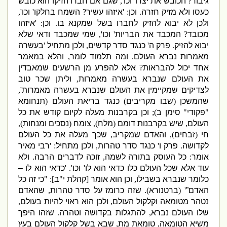
גיבור
?
הכובש את יצרו
'
וכו
',
שגם אם חברו הזיקו הוא כובש
כעסו ולא מזיק חזרה
.
וכן
: '
איזהו עשיר
?
השמח בחלקו
'
וכו
',
ולכן לא יבוא להזיק לחברו בשל שמקנא בו
.
וכן
: '
איזהו
מכובד
?
המכבד את הבריות
'
וכו
',
שמי שמכבד ודאי שלא
יבוא להזיק
.
פרק ה
'
כנגד סדר קדשים
,
ולכן מתחיל
'
בעשרה
מאמרות נברא העולם
.
ומה תלמוד לומר
,
והלא במאמר
אחד יכול להבראות
?
אלא להפרע מן הרשעים שמאבדין
את העולם שנברא בעשרה מאמרות
,
וליתן שכר טוב
לצדיקים שמקיימין את העולם שנברא בעשרה מאמרות
',
שהמשכן
(
שבו מקריבים
)
כנגד בריאת העולם
(
תנחומא
"
פקודי
"
סימן ב
);
וכן בקרבנות מעלה לקיום קודש את כל
העולם
,
שי
ש בקרבנות דומם
(
מלח
),
צומח
(
נסכים ומנחות
),
חי
(
זבחים
),
והאדם שמקריב
,
שכך מעלה את כל העולם
לקדושה
.
פרק ו
'
כנגד סדר טהרות
,
ולכן מתחיל
: '
רבי מאיר
אומר
:
כל העוסק בתורה לשמה
,
זוכה לדברים הרבה
.
ולא
עוד אלא שכל העולם כלו כדאי הוא לו
'
וכו
'. '
כדאי הוא לו –
כלומר שנברא בשבילו
,
וכן הוא אומר
[
קהלת י
"
ב
]: "
כי זה כל
האדם
”
' (
ברטנורא
).
שזה כרומז על סדר טהרות
,
שהאדם
נטהר מטומאה וקלקול העולם
,
ולכן הוא ראוי להיות בעולם
,
שלו העולם נברא
,
להתגלות בקדושה וטהרה
.
שזהו היפך
משיא הטומאה
,
טומאת מת
,
שבא בשל קלקול העולם בעץ