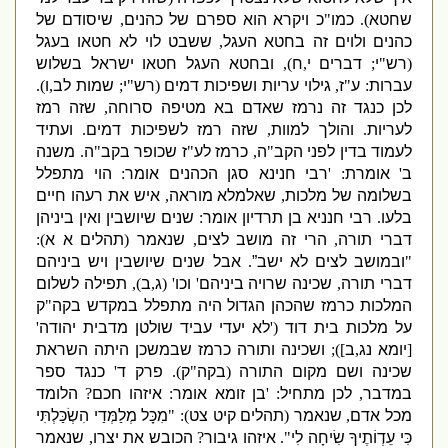
שחטא
).
כמו
"
כ ויקרא הוא ספרם של כהנים
,
שיסודם של
כהנים ולוים זה בחטא העגל
,
ששבט לוי לא חטאו בעגל
(
רש
"
י
;
דברים י
,
ח
),
ובחטא העגל חטאו ישראל בשלוש
עברות
:
ע
"
ז
,
גילוי עריות ושפיכות דמים
(
רש
"
י
;
שמות לב
,
ו
).
לכן כנגד זה נרמז שאדם בא מטיפה סרוחה
,
שזה רמז
לעריות
.
והולך למוות
,
שזה רמז לשפיכות דמים
.
ועתיד
לעמוד בדין לפני הקב
"
ה
,
כרמז לע
"
ז שכופר בקב
"
ה
.
משנה
ב
'
אומרת
: '
רבי חנינא סגן הכהנים
אומר
:
הוי מתפלל
בשלומה של מלכות
,
שאלמלא מוראה
,
איש את רעהו חיים
בלעו
.
רבי חנניא בן תרדיון
אומר
:
שנים שיושבין ואין ביניהן
דברי תורה
,
הרי זה מושב לצים
,
שנאמר
(
תהלים א א
):
"
ובמושב לצים לא ישב”
.
אבל שנים שיושבין ויש ביניהם
דברי תורה
,
שכינה שרויה ביניהם
'
וכו
' (
ג
,
ב
),
תפילה לשלום
המלכות כרמז שהכהן הגדול היה מתפלל במקדש בקה
"
ק
על מלכות בית דוד
('
לא יעדי עביד שולטן מדבית יהודה
'
[
יומא נג
,
ב
]);
ושכינה ותורה כרמז שבמשכן היתה השראת
שכינה ושם מקום התורה
(
בקה
"
ק
).
פרק ד
'
כנגד ספר
במדבר
,
לכן מתחיל
: '
בן זומא
אומר
:
איזהו חכם
?
הלומד
מכל אדם
,
שנאמר
(
תהלים קיט צט
): "
מִכָּל מְלַמְּדַי הִשְׂכַּלְתִּי
כִּי עֵדְו‍ֹתֶיךָ שִׂיחָה לִי
".
איזהו גיבור
?
הכובש את יצרו
,
שנאמר