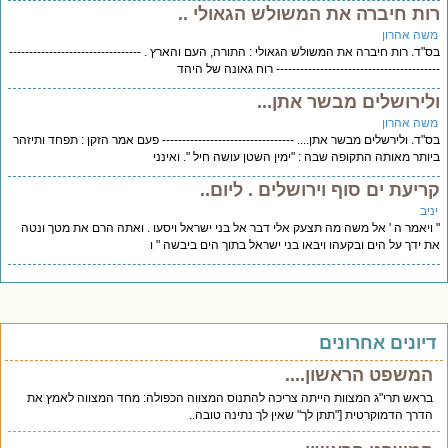
ות חיברה את המשולש הגאולי ..
שה אהרון
"ד. רות חיברה את המשולש הגאולי : התורה, העם והארץ . ---------------------------------
--------------------------------------- רוח גאונה של היהד
לירושלים מבשר אתן...
שה אהרון
"ד. ולירשלים מבשר אתן.... --------------------------------- פעם אמר הזקן : תפחד ותיזהר
ותר מאותה התקופה שבה : "ימין השטן עושה חיל ". ואינני
ריעת ים סוף וירושלים . ליום..
יב
ויאמר ה ' אל משה מה תצעק אלי דבר אל בני ישראל ויסעו . ואתה הרם את מטך ונטה
 ידך על הים ובקעהו ויבאו בני ישראל בתוך הים ביבשה " ו
יונים אחרונים
המשפט הראשון....
בראש תרי"ג המצוות הייתה צריכה להתנוס המצווה הכפולה: מחד המצווה לאמץ את
הדרך הדמוקרטית ["תתן לך" שאין לך נתינה טובה..