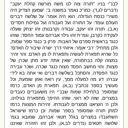
לבנ
"
י בניו
: “
תורה צוה לנו משה מורשה קהלת יעקב
"
(
דברים לג
,
ד
).
כמו
"
כ נאמר במשנה ב
': '
שמעון הצדיק
היה
משירי כנסת הגדולה
.
הוא היה אומר
:
על שלשה דברים
העולם עומד
:
על התורה ועל העבודה ועל גמילות חסדים
'
(
א
,
ב
)
.
תורה זהו יעקב
,
עבודה
(
קרבנות
)
זהו יצחק שעלה
לעקידה כקרבן
,
וגמ
"
ח זהו גילוי אברהם עמוד החסד
;
שזהו
כנגד בראשית ספרם של האבות
.
פרק ב
'
כנגד ספר שמות
,
ולכן מתחיל
: '
רבי
אומר
:
איזוהי דרך ישרה שיבור לו האדם
?
כל שהיא תפארת לעושיה ותפארת לו מן האדם
.
והוי זהיר
במצוה קלה כבחמורה
,
שאין אתה יודע מתן שכרן של
מצוות
.
והוי מחשב הפסד מצוה כנגד שכרה
,
ושכר עבירה
כנגד הפסדה
.
והסתכל בשלשה דברים ואי אתה בא לידי
עברה
:
דע מה למעלה ממך
,
עין רואה ואוזן שומעת
,
וכל
מעשיך בספר נכתבין
' (
ב
,
א
).
תפארת מן האדם
,
כרמז
שמסופר בתחילת שמות שבנ
"
י היו משעובדים כעבדים
במצרים
,
שזה לא ראוי
,
שזהו ההיפך מתפארת בגילוינו
,
ולכן ה
'
הוציאנו ממצרים לעבודתו
.
זהירות המצוות כרמז
למתן תורה שמסופר בספר שמות
.
וכן כרמז שישראל
השתעבדו במצרים בגלל חטאי אברהם
,
שמובא בגמ
'
שלושה חטאים
(
נדרים לב
,
א
),
ולכן זהו הזהרה שאיננו