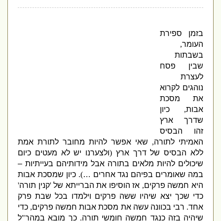
בזמן ספירת
העומר
,
בשבתות
שבין פסח
לעצרת
נוהגים לקרוא
את מסכת
אבות
,
כיון
שדרך ארץ
זהו הבסיס
האמיתי לתורה
,
שאי אפשר להיות מחובר לתורת אמת
ללא הבסיס של דרך ארץ
(
ולצערנו יש לא מעטים כיום
שיכולים להיות מלאים בתורה אבל מידותיהם בעייתיות –
במה שאומרים בפיהם נגד אחרים …
).
כיון שמסכת אבות
היא חמשה פרקים
,
אז הוסיפו את הברייתא של
'
קנין תורה
'
כדי שכך יצא שיהיו ששה פרקים וילמדו בכל שבת פרק
אחד
.
רבי
בכוונה עשה את מסכת אבות חמשה פרקים
,
כדי
שיהיה בזה כנגד חמשה חומשי תורה
.
כך מובא במהר
"
ל