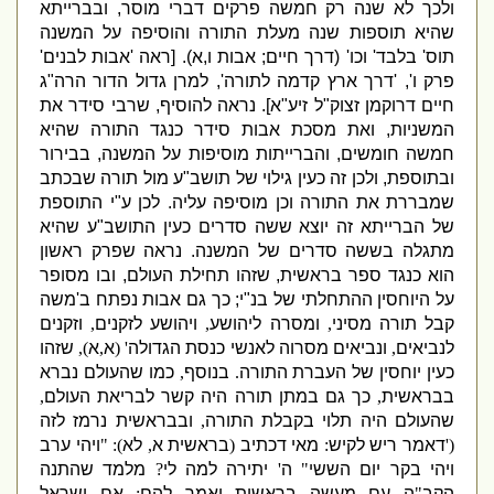
ולכך לא שנה רק חמשה פרקים דברי מוסר
,
ובברייתא
שהיא תוספות שנה מעלת התורה והוסיפה על המשנה
תוס
'
בלבד
'
וכו
' (
דרך חיים
;
אבות ו
,
א
). [
ראה
'
אבות לבנים
'
פרק ו
', '
דרך ארץ קדמה לתורה
',
למרן גדול הדור הרה
"
ג
חיים דרוקמן זצוק
"
ל זיע
"
א
].
נראה להוסיף
,
שרבי סידר את
המשניות
,
ואת מסכת אבות סידר כנגד התורה שהיא
חמשה חומשים
,
והברייתות מוסיפות על המשנה
,
בבירור
ובתוספת
,
ולכן זה כעין גילוי של תושב
"
ע מול תורה שבכתב
שמבררת את התורה וכן מוסיפה עליה
.
לכן ע
"
י התוספת
של הברייתא זה יוצא ששה סדרים כעין התושב
"
ע שהיא
מתגלה בששה סדרים של המשנה
.
נראה שפרק ראשון
הוא כנגד ספר בראשית
,
שזהו תחילת העולם
,
ובו מסופר
על היוחסין ההתחלתי של בנ
"
י
;
כך גם אבות נפתח ב
'
משה
קבל תורה מסיני
,
ומסרה ליהושע
,
ויהושע לזקנים
,
וזקנים
לנביאים
,
ונביאים מסרוה לאנשי כנסת הגדולה
' (
א
,
א
),
שזהו
כעין יוחסין של העברת התורה
.
בנוסף
,
כמו שהעולם נברא
בבראשית
,
כך גם במתן תורה היה קשר לבריאת העולם
,
שהעולם היה תלוי בקבלת התורה
,
ובבראשית נרמז לזה
('
דאמר ריש לקיש
:
מאי דכתיב
(
בראשית א
,
לא
): "
ויהי ערב
ויהי בקר יום הששי
"
ה
'
יתירה למה לי
?
מלמד שהתנה
הקב
"
ה עם מעשה בראשית ואמר להם
:
אם ישראל