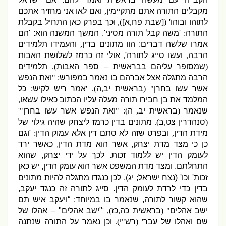
מקבלים התורה אתם מתקיימין
,
ואם לאו אני מחזיר אתכם
לתוהו ובוהו
' ([
שבת פח
,
א
]),
וכך בפרק כאן התחיל בקבלת
התורה
:
'
משה קבל תורה מסיני
'.
המשך המשנה הוא
: '
הם
אמרו שלשה דברים
:
הוו מתונים בדין
,
והעמידו תלמידים
הרבה
,
ועשו סייג לתורה
',
אולי זה כרמז לשלושת האבות
(
שמסופר עליהם בבראשית – ספר האבות
).
תלמידים
הרבה מתגלה אצל אברהם בו נאמר במפורש
: "
ואת הנפש
אשר עשו בחרן
" (
בראשית יב
,
ה
). '
אמר ריש לקיש
:
כל
המלמד את בן חבירו תורה מעלה עליו הכתוב כאילו עשאו
,
שנאמר
(
בראשית יב
,
ה
): "
ואת הנפש אשר עשו בחרן
"'
(
סנהדרין צט
,
ב
).
מתונים בדין כרמז ליצחק שהיה גילוי של
מידת הדין
,
ובפרט שזה לא סתם דין אלא עמוק הדין
: '
וגם
כן כי מצד מדת יצחק
,
אשר הוא מדת הדין
,
כאשר ירד
לעומק הדין יש ללמוד זכות
.
לכך על ידי יצחק
,
שהוא
התחלתם
,
ומצד מדת המשפט אשר הוא עומק הדין
,
יש כאן
זכות
'
וכו
' (
נצח ישראל
;
יג
),
לכן כנגדו מתגלה להיות מתונים
בדין כדי לרדת לעומק הדין
.
סייג לתורה זה כנגד יעקב
,
שהוא קשור לתורה
,
שנאמר בו במיוחד
: “
ויעקב איש תם
ישב אהלים
" (
בראשית כה
,
כז
), '
"
ישב אהלים
" –
אהלו של
שם ואהלו של עבר
' (
רש
"
י
).
וכן נאמר על התורה
שנתנה