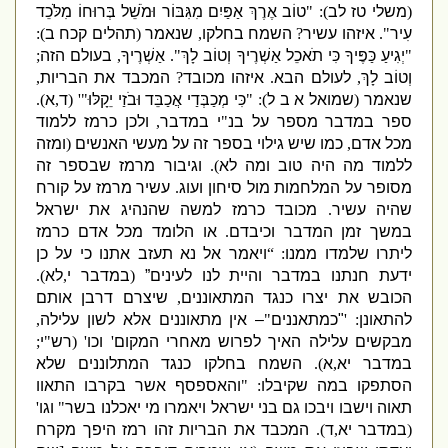
(
משלי טז לב
): "
טוֹב אֶרֶךְ אַפַּיִם מִגִּבּוֹר וּמֹשֵׁל בְּרוּחוֹ מִלֹּכֵד
עִיר
".
איזהו עשיר
?
השמח בחלקו
,
שנאמר
(
תהלים קכח ב
):
"
יְגִיעַ כַּפֶּיךָ כִּי תֹאכֵל אַשְׁרֶיךָ וְטוֹב לָךְ
".
אַשְׁרֶיךָ
,
בעולם הזה
;
וְטוֹב לָךְ
,
לעולם הבא
.
איזהו מכובד
?
המכבד את הבריות
,
שנאמר
(
שמואל א ב ל
): "
כִּי מְכַבְּדַי אֲכַבֵּד וּבֹזַי יֵקָלּוּ
"' (
ד
,
א
).
ספר במדבר מספר על בנ
"
י במדבר
,
ולכן כרמז ללמוד
מכל אדם
,
כמו שיש גילוי בספר זה על מעשי האנשים
(
ומזה
ללמוד מה היה טוב ומה לא
).
וגיבור מרמז שבספר זה
מסופר על המלחמות מול סיחון ועוג
.
עשיר מרמז על קורח
שהיה עשיר
.
מכובד כרמז למשה שהנהיג את ישראל
במשך זמן המדבר וכיבדם
.
או הלומד מכל אדם כרמז
ליתרו שלמדו ממנו
: “
ויאמר אל נא תעזב אתנו כי על כן
ידעת חנתנו במדבר והיית לנו לעינים”
(
במדבר י
,
לא
).
הכובש את יצרו כנגד המתאוננים
,
שיצרם דרבן אותם
להתאונן
: '
"
כמתאננים
"
–
אין מתאוננים אלא לשון עלילה
,
מבקשים עלילה האיך לפרוש מאחרי המקום
'
וכו
' (
רש
"
י
;
במדבר יא
,
א
).
השמח בחלקו כנגד המתלוננים שלא
הסתפקו במה שקיבלו
: "
והאספסף אשר בקרבו התאוו
תאוה וישבו ויבכו גם בני ישראל ויאמרו מי יאכלנו בשר
"
וגו
'
(
במדבר יא
,
ד
).
המכבד את הבריות זהו רמז היפך מקרח