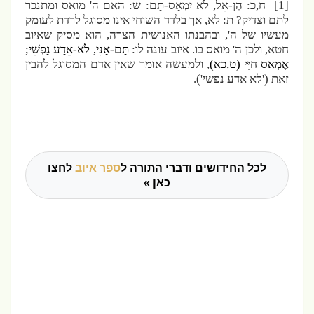
[1]
ח,כ: הֶן-אֵל, לֹא יִמְאַס-תָּם: ש: האם ה' מואס ומתנכר
לתם וצדיק? ת: לא, אך בלדד השוחי אינו מסוגל לרדת לעומק
מעשיו של ה', ובהבנתו האנושית הצרה, הוא מסיק שאיוב
חטא, ולכן ה' מואס בו. איוב עונה לו:
תָּם-אָנִי, לֹא-אֵדַע נַפְשִׁי;
אֶמְאַס חַיָּי (ט,כא)
, ולמעשה אומר שאין אדם המסוגל להבין
זאת ('לא אדע נפשי').
לכל החידושים ודברי התורה ל
ספר איוב
לחצו
כאן »