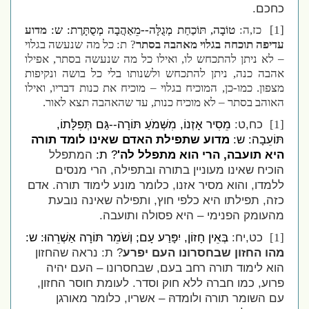
כחכם.
[1]
כז,ה:
טוֹבָה, תּוֹכַחַת מְגֻלָּה--מֵאַהֲבָה מְסֻתָּרֶת: ש:
מדוע
עדיפה תוכחה בגלוי מאהבה בסתר
? ת: כל מה שנעשה בגלוי
– לא ניתן להתכחש לו, ואילו כל מה שנעשה בסתר, אפילו
אהבה כנה, ניתן להתכחש ולשנותו בלי כל בושה ונקיפות
מצפון. כמו-כן, המוכיח בגלוי – מוכיח את כנות דבריו, ואילו
האוהב בסתר – לא מוכיח כנות, עד שהאהבה תצא לאור.
כח,ט:
מֵסִיר אָזְנוֹ, מִשְּׁמֹעַ תּוֹרָה--גַּם תְּפִלָּתוֹ,
[1]
תּוֹעֵבָה: ש:
מדוע שתפילת האדם שאינו לומד תורה
היא תועבה, הרי הוא מתפלל לה'
? ת:
המתפלל
הוכיח שאינו מעוניין בתורה ובתפילה, הרי מנסים
ללמדו, והוא מסיר אזנו, כלומר מונע לימוד תורה. אדם
כזה, תפילתו היא כלפי חוץ, ותפילה שאינה נובעת
מהעומק הפנימי – היא פסולה ותועבה.
כט,יח:
בְּאֵין חָזוֹן, יִפָּרַע עָם; וְשֹׁמֵר תּוֹרָה אַשְׁרֵהוּ: ש:
[1]
מהו החזון שבחסרונו העם יפרע
? ת: נראה שהחזון
הוא לימוד תורה רחב בעם, שבחסרונו – העם יהיה
פרוע, כמו חברה ללא חוק וסדר. לעומת חוסר החזון,
עם השומר תורה ולומדהּ – אשריו, כלומר מאורגן