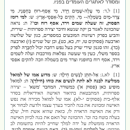
ומסודר לאתגרים העומדים בפניו.
[1]
ל,ד:
מִי עָלָה-שָׁמַיִם וַיֵּרַד
,
מִי אָסַף-רוּחַ בְּחָפְנָיו, מִי
צָרַר-מַיִם בַּשִּׂמְלָה
--
מִי, הֵקִים כָּל-אַפְסֵי-אָרֶץ: ש:
למי רומז
הפסוק, זה שעלה שמים וירד, אסף רוח וכו'
? ת: נראה
שהכוונה לאגור בן יקה שנשא וחיבר יצירה ספרותית – שירית,
והביע בפרק רעיונות המובעים במספרים, כגון של שלושה
וארבעה (פסוקים טו, יח, כא, כט), וכן של שניים (ז) וארבעה
(כד). זהו סגנון שירי שרק בעל נפש רחבה יכול לחַבְּרָהּ לפרק
בספר משלי, כעין מי שעשה נפלאות מורכבות ועלה לשמים
וירד, אסף רוח בחופניו וצרר מים בשמלה וזכה להקים אפסי
ארץ.
[1]
לא,ג:
אַל-תִּתֵּן לַנָּשִׁים חֵילֶךָ: ש:
מדוע אִמו של למואל
ממליצה לבנה לא לתת לנשים את כוחו (חילך)
? ת: למואל
מופיע כאן (פסוק א') כמשורר, המחבר 'משא'
– יצירה
ספרותית, המתבטאת בתיאור האישה האידיאלית בסדר
אלף-בית (פסוקים י-לא). אמו של למואל מכירה את נפש
האישה ומכוונת את בנה להכיר בערך עצמו ולדעת לבחור אך
ורק את האישה הראויה לו, כזאת שהיא אשת חיל, שלֵב
בעלה בוטח בה וכו'. ההכוונה של האם את בנה לכיוון האישה
הראויה מומשלת על ידה למלך שחייב להיות בתשומת לב
מֵרָבית:
אַל לַמְלָכִים שְׁתוֹ-יָיִן (ד). האֵם בעצם אומרת לִבְנָהּ,