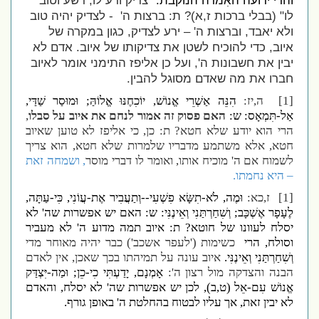
והרי ידועה האִמרה הנוקבת:
"
צדיק ורע לו, רשע וטוב
לו" (בבלי ברכות ז,א)? ת: ברצות ה'
- לצדיק יהיה טוב
ולא יאבד, וברצות ה' – ירע לצדיק, כגון במקרה של
איוב, כדי להוכיח לשטן את צדיקותו של איוב. אדם לא
יבין את חשבונות ה', ועל כן אליפז התימני אומר לאיוב
חברו את מה שאדם מסוגל להבין.
[1]
ה,יז:
הִנֵּה אַשְׁרֵי אֱנוֹשׁ, יוֹכִחֶנּוּ אֱלוֹהַּ; וּמוּסַר שַׁדַּי,
אַל-תִּמְאָס: ש:
האם פסוק זה אמור לנחם את איוב על סבלו
,
הרי הוא יודע שלא חטא? ת: כן, כי אליפז לא טוען שאיוב
חטא, אלא משתמע מדבריו שלמרות שלא חטא, הוא צריך
לשמוח אם ה' מוכיח אותו, ואומר לו דברי מוסר
, ושמחה זאת
– היא נחמתו.
[1]
ז,כא:
וּמֶה, לֹא-תִשָּׂא פִשְׁעִי--וְתַעֲבִיר אֶת-עֲו‍ֹנִי, כִּי-עַתָּה,
לֶעָפָר אֶשְׁכָּב; וְשִׁחַרְתַּנִי וְאֵינֶנִּי: ש: האם יש אפשרות שה' לא
יסלח לעוונו של חוטא? ת: איוב תמה מדוע ה' לא מעביר
וסולח, הרי
כשימות ('לעפר אשכב') כבר יהיה מאוחר מדי
וְשִׁחַרְתַּנִי וְאֵינֶנִּי.
איוב עונה על תמיהתו בכך שאכן, אין לאדם
הבנה והצדקה מול רצון ה':
אָמְנָם, יָדַעְתִּי כִי-כֵן; וּמַה-יִּצְדַּק
אֱנוֹשׁ עִם-אֵל (ט,ב), לכן יש אפשרות שה' לא יסלח, והאדם
לא יבין זאת, אך עליו לבטוח בהחלטת ה' באופן גורף.