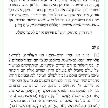
אֱהַב את האישה הראויה לך, ואל תסמוך על אף אישה בצורה
עיוורת, בכך שתתן לה את כל כשרונך, כוחך וחילך, אלא בְּחַן
אותה, אם היא אכן אשת חיל וכו', עד כדי כך שמעשיה יהיו
מהוללים בשערים, על ידי כל מי שנמצא ברשות הרבים, אף
שאינו מכיר אותה אישית: וִיהַלְלוּהָ בַשְּׁעָרִים מַעֲשֶׂיהָ (לא).
חזק חזק ונתחזק, הושלם פירוש אי"ם לספר משלי.
אִיּוֹב
[1]
איוב א,ו:
וַיְהִי הַיּוֹם--וַיָּבֹאוּ בְּנֵי הָאֱלֹהִים, לְהִתְיַצֵּב
עַל-יְהוָה; וַיָּבוֹא גַם-הַשָּׂטָן, בְּתוֹכָם: ש:
מי הם 'בני האלוהים'
?
ת: 'בני האלוהים' הם יצורים שמימיים, המתקיימים במישור
של עולם מקביל לנו ב'עולם הזה'. יצורים אלה הם הוכחה
שאכן מתקיים עולם מקביל לעולם המוכר לנו, ובעולם ההוא
מתקיים שיח ישיר בין ה' ליצורים השונים בו, והשטן הוא אחד
מהיצורים. ה' מתחשב בדעתם, כפי שהתחשב בדעתם
בבריאת העולם בהתייעצו אתם:
וַיֹּאמֶר יְהוָה אֱלֹהִים, לֹא-טוֹב
הֱיוֹת הָאָדָם לְבַדּוֹ; אֶעֱשֶׂה-לּוֹ עֵזֶר, כְּנֶגְדּוֹ (בראשית ב,ח), וכן
בירידתם של בני האלוהים השמימיים אל בנות האדם: אֲשֶׁר
יָבֹאוּ בְּנֵי הָאֱלֹהִים אֶל-בְּנוֹת הָאָדָם, וְיָלְדוּ לָהֶם (בראשית ו,ד).