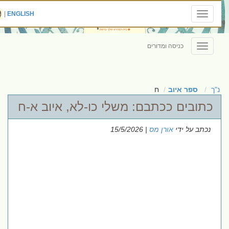
|
ENGLISH
Toggle
navigation
כניסה ומדורים
Toggle
navigation
נ"ך
ספר איוב
ח
כתובים ככתבם: משלי כו-לא, איוב א-ח
נכתב על ידי
אורן מס
| 15/5/2026