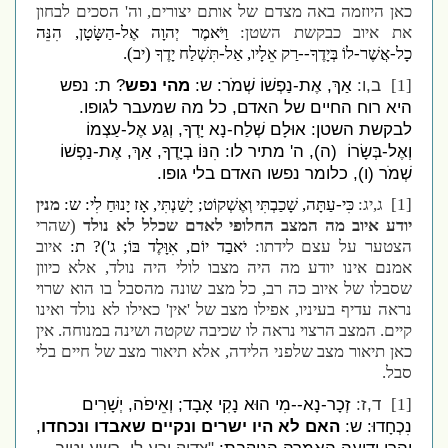
כאן היוזמה באה מצדם של אותם יצורים, וה' הסכים לבחון
את איוב כבקשת השטן:
וַיֹּאמֶר יְהוָה אֶל-הַשָּׂטָן, הִנֵּה
כָל-אֲשֶׁר-לוֹ בְּיָדֶךָ--רַק אֵלָיו, אַל-תִּשְׁלַח יָדֶךָ (יב).
ב,ו:
אַךְ, אֶת-נַפְשׁוֹ שְׁמֹר: ש:
מהי נפש
? ת: נפש
[1]
היא רוח החיים של האדם, כל מה שמעבר לגופו.
לבקשת השטן: אוּלָם שְׁלַח-נָא יָדְךָ, וְגַע אֶל-עַצְמוֹ
וְאֶל-בְּשָׂרוֹ
(ה), ה' מתיר לו: הִנּוֹ בְיָדֶךָ, אַךְ, אֶת-נַפְשׁוֹ
שְׁמֹר (ו), כלומר נפשו האדם בלי גופו.
[1]
ג,יג:
כִּי-עַתָּה, שָׁכַבְתִּי וְאֶשְׁקוֹט; יָשַׁנְתִּי, אָז יָנוּחַ לִי: ש:
מנין
יודע איוב מה המצב החלופי לאדם שכלל לא נולד
(שהרי
הצטער על עצם לידתו:
יֹאבַד יוֹם, אִוָּלֶד בּוֹ; ג')? ת:
איוב
אמנם אינו יודע מה היה מצבו לולי היה נולד, אלא כיוון
שסבלו של איוב כה רב, כל מצב שונה מהסבל בו הוא שרוי
נראה עדיף בעיניו, אפילו מצב של 'אין' כאילו לא נולד ואינו
קיים. המצב הרצוי נראה לו שכיבה שקטה ושינה במנוחה. אין
כאן תיאור מצב שלפני הלידה, אלא תיאור מצב של חיים בלי
סבל.
ד,ז:
זְכָר-נָא--מִי הוּא נָקִי אָבָד; וְאֵיפֹה, יְשָׁרִים
[1]
נִכְחָדוּ: ש:
האם לא היו ישרים ונקיים שאבדו ונכחדו
,