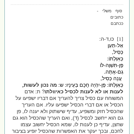
סוף משלי -
כתובים
ככתבם
כו,ד-ה:
[1]
אַל-תַּעַן
כְּסִיל,
כְּאִוַּלְתּוֹ:
פֶּן-תִּשְׁוֶה-לּוֹ
גַם-אָתָּה
.
עֲנֵה כְסִיל,
כְּאִוַּלְתּוֹ: פֶּן-יִהְיֶה חָכָם בְּעֵינָיו: ש:
מה נכון לעשות,
לענות או לא לענות לכסיל כאיוולתו
? ת: אדם
המשוחח עם כסיל צריך להעריך אם דבריו ישפיעו על
הכסיל או אם דברי הכסיל ישפיעו עליו. אם העריך
שהכסיל חזק ומשפיע, עדיף שישתוק ולא יענה לו, פן
גם הוא ייחשב לכסיל (ד), ואם העריך שהכסיל הוא גם
שחצן, עדיף כן לענות לו, שמא הכסיל יחשוב עצמו
לחכם, ובכך יעקר את האפשרות שהכסיל יופיע בציבור