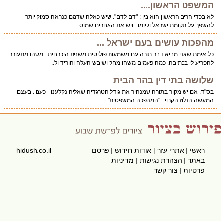
המשפט הראשון....
לא בכדי הריב הראשון הוא בין : "דם לדם". שיש כאלה שדמם כנראה סמוק יותר
להשפך על תקומת ישראל וקיומו . ויש את האחרים שמוס..
מהפכות עושים בעם ישראל ...
כל אימת שאני מביא דבר תורה עם משמעות פוליטית משנית היכרחית . משהו מתעורר
להפריע לי בכתיבה. כמה פעמים משהו מחק ושיבש העלה והוריד ול..
שלושה בתי דין בהר הבית
בס"ד. אם יש מקור בתורה שמנהיר את גודל הטרגדיה שאליה נקלענו - כעם . בעצם
המעשה הנלוז הקרוי : "המהפכה המשפטית" . ..
ראשי
|
אתרי עזר
|
אודות חידוש
|
פרסם
hidush.co.il
באתר
|
הצהרת נגישות
|
מדיניות
פרטיות
|
צור קשר