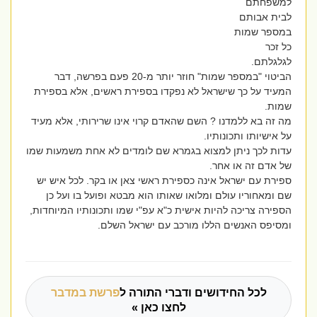
למשפחתם
לבית אבותם
במספר שמות
כל זכר
לגלגלתם.
הביטוי "במספר שמות" חוזר יותר מ-20 פעם בפרשה, דבר
המעיד על כך שישראל לא נפקדו בספירת ראשים, אלא בספירת
שמות.
מה זה בא ללמדנו ? השם שהאדם קרוי אינו שרירותי, אלא מעיד
על אישיותו ותכונותיו.
עדות לכך ניתן למצוא בגמרא שם לומדים לא אחת משמעות שמו
של אדם זה או אחר.
ספירת עם ישראל אינה כספירת ראשי צאן או בקר. לכל איש יש
שם ומאחוריו עולם ומלואו שאותו הוא מבטא ופועל בו ועל כן
הספירה צריכה להיות אישית כ"א עפ"י שמו ותכונותיו המיוחדות,
ומסיפס האנשים הללו מורכב עם ישראל השלם.
לכל החידושים ודברי התורה ל
פרשת במדבר
לחצו כאן »