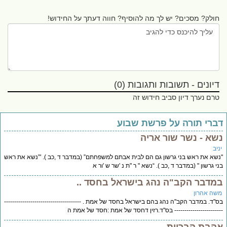
חולק? מסכים? יש לך מה להוסיף? חווה דעתך על החידוש!
דיונים - תשובות ותגובות (0)
טרם נערך דיון סביב חידוש זה
ברי תורה על פרשת שבוע
שא - נשר שור אריה
יב
שא את ראש בני גרשון גם הם לבית אבתם למשפחתם” (במדבר ד ,כב ). '”נשא את ראש
י גרשון " (במדבר ד ,כב ). “נשא " ר "ת נ 'שר ש 'ור א
מדבר הקב"ה נהג בישראל בחסד ..
שה אהרון
"ד. במדבר הקב"ה נהג בהם בישראל בחסד של אמת . --------------------------------------
---------------------- בס"ד.רזין דחסד של אמת :חסד של אמת ה