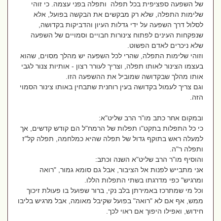
של השפעה ספציפית בכל תפלה ותפלה בפני עצמה. כי זוהי
שלימות התפלה, שלא רק מבקשים את הבקשה בפועל, אלא
לסלול דרך השפעה על ידי גדלות העיון והדביקות בקדושה,
שנפקחות העינים לפתוח צינורות חבויים וסמויים של השפעה
שלא ניכרים לאדם הפשוט.
וזוהי שלימות התפלה, שהרי לכל השפעה יש מהלך מסוים, שהוא
בעצמו הצינור לאותו תפלה, וצריך לעורר רצון - אותיות צנור לגבי
אותו מהלך שבקדושה שמוביל את ההשפעה הזו.
וגם צריך לעמול בקדושה בעין רוחנית שתבחין באותו צינור הסמוי
הזה.
ובמקום אחר כתב מו"ר הרב שליט"א:
כי כל התפלות בתקט"ו תפלות של הרמח"ל הם קודש קדשים, אך
למעלה ראש בתוקף גדול של תפלה שהיא כמלחמה, תפלה קל"ז
ותפלה ר"ה.
והוסיף מו"ר הרב שליט"א השנה וכתב:
אני מתבייש לפנות אל הציבור, אבל גם סומא גמור, "רואה
ומרגיש" כפי מדרגתו בשתי התפלות הללו.
וכל מי שמתרכז באמירתן בלב נקי, ברור שפועל בו פעולת זיכוך
ממש, אף אם לא "רואה" בפועל שקיבל מאומה, אבל מרגיש בליבו
חידוש, ואפילו היפוך אם ראוי לכך.