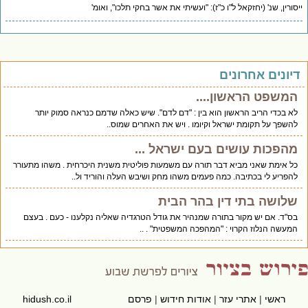
סורין, שנ' (יחזקאל ל"ו כ"ז): "ועשיתי את אשר בחקי תלכו", ואומ'
יונים אחרונים
המשפט הראשון....
לא בכדי הריב הראשון הוא בין : "דם לדם". שיש כאלה שדמם כנראה סמוק יותר
להשפך על תקומת ישראל וקיומו . ויש את האחרים שמוס..
מהפכות עושים בעם ישראל ...
כל אימת שאני מביא דבר תורה עם משמעות פוליטית משנית היכרחית . משהו מתעורר
להפריע לי בכתיבה. כמה פעמים משהו מחק ושיבש העלה והוריד ול..
שלושה בתי דין בהר הבית
בס"ד. אם יש מקור בתורה שמנהיר את גודל הטרגדיה שאליה נקלענו - כעם . בעצם
המעשה הנלוז הקרוי : "המהפכה המשפטית" . ..
ראשי
|
אתרי עזר
|
אודות חידוש
|
פרסם
hidush.co.il