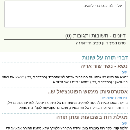
דיונים - תשובות ותגובות (0)
טרם נערך דיון סביב חידוש זה
ברי תורה על שונות
שא - נשר שור אריה
יב
שא את ראש בני גרשון גם הם לבית אבתם למשפחתם” (במדבר ד ,כב ). '”נשא את ראש
י גרשון " (במדבר ד ,כב ). “נשא " ר "ת נ 'שר ש 'ור א
סטרטגיות: מימוש הפוטנציאל ש..
ידושים ממומנים
יקת אסטרטגיות לכניסה לשווקים מתפתחים של גיימינג דיגיטלי. למדינות כמו ברזיל,
דו ומזרח אירופה. בדיקה של הזדמנויות, אתגרים וטקטיקות לוקליזציה מותא
גילת רות בשבועות ומתן תורה
יב
למה קורין ספר רות בעצרת בזמן ירידת התורה? ללמדך שלא ניתנה התורה אלא על ידי