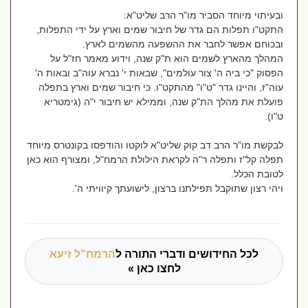
ובעיתוי מיוחד הסביר מו"ר הרב שליט"א:
התקט"ו תפלות הם גדר של חיבור שמים וארץ על ידי התפלות,
ובכוחם אפשר לחבר את ההשפעה מהשמים לארץ.
המהלך מהארץ לשמים הוא ת"ק שנה, וידוע מאמר חז"ל על
הפסוק "כי ביה ה' צור עולמים", שבאות י' נברא עוה"ב ובאות ה'
עוה"ז, והיינו גדר "ט"ו" מהתקט"ו. כי חיבור שמים וארץ בתפלה
פועלת את מהלך הת"ק שנה, וממילא יש חיבור י"ה (גימטריא
ט"ו).
לבקשת מו"ר הרב דב קוק שליט"א לוקטו והודפסו בקונטרס מיוחד
תפלה קל"ז ותפלה ר"ה לקראת הילולת הרמח"ל, ומצורף הוא כאן
לטובת הכלל.
ויהי רצון שתוקבל תפילתנו ברצון, לישועתך קיוויתי ה'.
לכל החידושים ודברי התורה ל
הרמח"ל זיעא
לחצו כאן »