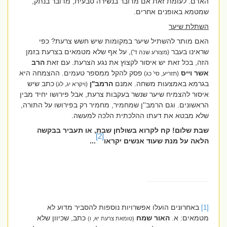
האדם. לעומת זאת אם מדובר בנשירה טבעית, מדובר בנתק,
שמטמא באופנים אחרים.
השתלת שיער
האם מותר להשתיל שיער במקומות שיש חשש צרעת? כפי
שראינו בעבר
, על אף שלא מטמאים בצרעת בזמן
(מצורע שנה ד')
הזה, בכל זאת יש איסור לקצוץ את נגע הצרעת. עם זאת
הרב
אשר וייס
פסק להקל ממספר טעמים. ההצמחה היא
(תזריע, סי' כג)
בגרמא באמצעות משחה. אמנם
הרמב''ן
כתב שיש
(ויקרא יג, לג)
איסור להצמיח שיער שנשר בעקבות צרעת, אבל פירושו יחיד מבין
הראשונים. וגם הרמב''ן שמחמיר, מחמיר רק בפירושו על התורה,
שלא מבטא את דעתו ההלכתית הלכה למעשה.
שבת שלום! קח לקרוא בשולחן שבת, או תעביר בבקשה
[2]
הלאה על מנת שעוד אנשים יקראו
...
באחרונים הועלו אפשרויות נוספות להסביר מדוע לא
[1]
מטמאים: א.
האור שמח
כתב, שכיוון שלא
(טומאת צרעת יא, ו)