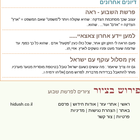
יונים אחרונים
פרשת השבוע - ראה
עצוב שכך מסתכמת הצדקה : שהיא שקולה ויותר ל"משפט" שאם המשפט = "ארץ"
הצדקה = "אדם" ועוד... . שהוא..
למען יידע אחרון צאצאיי.....
פעם הראה לי הזקן זקן אחר, שכל כולו כעין "פקעת" אדם . שהוא כל כך כפוף. עד
שדומה שעוד מעט ופניו נושקים לארץ. אזיי,הו..
אין מסלול עוקף עם ישראל
גם זה צריך שיאמר : מה עושים כשעם ישראל טובל בטינופת מוסרית מנוער מערכיו.
מותר להתאבל בבדידות מדברית. לפרוש מהם [אליהו ירמיה ו..
ראשי
|
אתרי עזר
|
אודות חידוש
|
פרסם
hidush.co.il
באתר
|
הצהרת נגישות
|
מדיניות
פרטיות
|
צור קשר