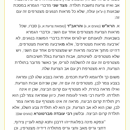
אב ואיזו צרעת נחשבת תולדה.
מצד שני
מדברי הגמרא במסכת
שבועות
עולה, שלא כל מראות הנגעים מצטרפים זה עם
(ו ע''א)
זה:
א.
הרא''ש
והראב''ד
סברו, שכל
)
(
(נגעים א, ג)
טומאת צרעת א, ג
מראות הצרעת מצטרפים אחד עם השני, וכדברי הגמרא
בשבועות. לטענתם יש לגרוס אחרת בדברי המשנה בנגעים, לא
'ארבעה מראות מצטרפים', אלא
מ
ארבעה מראות מצטרפים,
דהיינו מתוך ארבעה מראות יש שמצטרפים אחד עם השני, ויש
שלא מצטרפים. לשיטתם, אבות הצרעת בגלל חשיבותם
מצטרפים זה עם זה להשלמה לגריס, אך כאשר מדובר בתולדת
הצרעת, היא מצטרפת רק עם אב הצרעת שלה.
משום כך ולדוגמא לדעת חכמים, מראה בצבע שלג לבן ומראה
בצבע צמר לבן, מצטרפים זה עם זה, שכן שניהם אבות הצרעת.
ואילו מראה בהרת, לא מצטרף עם קרום הביצה, שכן זו אינה
תולדתו. לדעת רבי מאיר לעומת זאת, כיוון שמראה צמר לבן הוא
רק תולדת קרום הביצה, מראה זה אינו מצטרף עם מראה צמר
לבן, שכן הוא לא אב הצרעת, וכן הוא לא תולדת צבע השלג, אלא
תולדת קרום הביצה. ובלשון
רבי עובדה מברטונרא
:
(נגעים שם)
''ונפקא מינה בפלוגתייהו דרבנן ותנא קמא לעניין צירוף,
דחצי גריס מאב וחצי גריס מתולדה דידיה מצטרפין, וכן