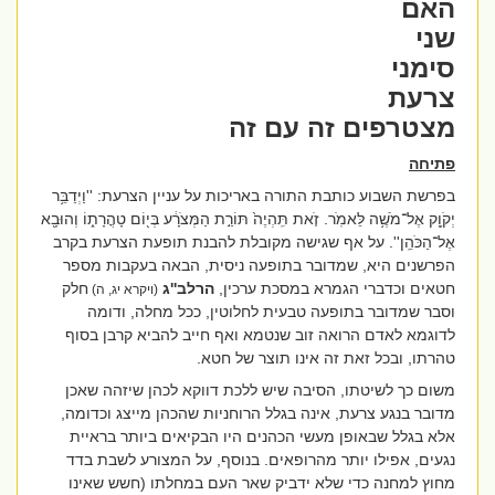
האם
שני
סימני
צרעת
מצטרפים זה עם זה
פתיחה
בפרשת השבוע כותבת התורה באריכות על עניין הצרעת: ''
וַיְדַבֵּ֥ר
יְקֹוָ֖ק אֶל־מֹשֶׁ֥ה לֵּאמֹֽר. זֹ֤את תִּֽהְיֶה֙ תּוֹרַ֣ת הַמְּצֹרָ֔ע בְּי֖וֹם טָהֳרָת֑וֹ וְהוּבָ֖א
אֶל־הַכֹּהֵֽן''. על אף שגישה מקובלת להבנת תופעת הצרעת בקרב
הפרשנים היא, שמדובר בתופעה ניסית, הבאה בעקבות מספר
חטאים וכדברי הגמרא במסכת ערכין,
הרלב''ג
חלק
(ויקרא יג, ה)
וסבר שמדובר בתופעה טבעית לחלוטין, ככל מחלה, ודומה
לדוגמא לאדם הרואה זוב שנטמא ואף חייב להביא קרבן בסוף
טהרתו, ובכל זאת זה אינו תוצר של חטא.
משום כך לשיטתו, הסיבה שיש ללכת דווקא לכהן שיזהה שאכן
מדובר בנגע צרעת, אינה בגלל הרוחניות שהכהן מייצג וכדומה,
אלא בגלל שבאופן מעשי הכהנים היו הבקיאים ביותר בראיית
נגעים, אפילו יותר מהרופאים. בנוסף, על המצורע לשבת בדד
מחוץ למחנה כדי שלא ידביק שאר העם במחלתו (חשש שאינו