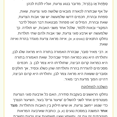
סַפַּ֙חַת֙ א֣וֹ בַהֶ֔רֶת'
, מדובר בנגע צרעת, ועליו ללכת לכהן:
על אף שבתורה לכאורה מובאים שלושה סוגי צרעות, שאת,
ספחת ובהרת, חכמים דרשו שלמעשה יש שני אבות הצרעת,
שאת ובהרת, המילים 'או ספחת' מבטאות דבר הטפל לדבר
המקורי ובאות ללמד, שלכל אחד משני האבות, יש תולדה. כך
שלמעשה יש ארבע סוגי צרעת, שני אבות ולהם שתי תולדות.
נחלקו התנאים
, איזה מראה צרעת מוגדר בהרת ואיזה
(נגעים א, א)
שאת:
א. רבי מאיר סובר, שבהרת האמורה בתורה היא מראה שלג לבן,
ותולדתו היא נגע כמראה הסיד שבהיכל. שאת האמורה בתורה
היא כמראה קרום הביצה, שתולדתו היא צמר לבן. ב. חכמים
מסכימים להגדרת בהרת ותולדתה שהן כשלג וכסיד, אך חולקים
וסוברים ששאת היא מראה צמר לבן, ותולדתו היא קרום הביצה,
דהיינו הפוך מדעת רבי מאיר.
השלכה למחלוקת
נחלקו הראשונים בעקבות סתירה, האם כל ארבעת סוגי הצרעת
מצטרפים אחד לשני להשלים 'שיעור גריס' בעור, השיעור הנצרך
כדי שנגע ייחשב צרעת, או שיש חילוק בין האבות והתולדות.
מצד
אחד
המשנה במסכת נגעים
, כותבת שארבעה המראות
(א, ג)
מצטרפים זה עם זה, ומשמע שאין משמעות איזו צרעת נחשבת