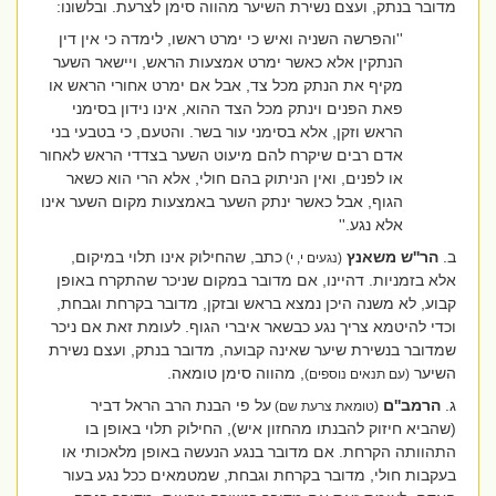
מדובר בנתק, ועצם נשירת השיער מהווה סימן לצרעת. ובלשונו:
''והפרשה השניה ואיש כי ימרט ראשו, לימדה כי אין דין
הנתקין אלא כאשר ימרט אמצעות הראש, ויישאר השער
מקיף את הנתק מכל צד, אבל אם ימרט אחורי הראש או
פאת הפנים וינתק מכל הצד ההוא, אינו נידון בסימני
הראש וזקן, אלא בסימני עור בשר. והטעם, כי בטבעי בני
אדם רבים שיקרח להם מיעוט השער בצדדי הראש לאחור
או לפנים, ואין הניתוק בהם חולי, אלא הרי הוא כשאר
הגוף, אבל כאשר ינתק השער באמצעות מקום השער אינו
אלא נגע.''
ב.
הר''ש משאנץ
כתב, שהחילוק אינו תלוי במיקום,
(נגעים י, י)
אלא בזמניות. דהיינו, אם מדובר במקום שניכר שהתקרח באופן
קבוע, לא משנה היכן נמצא בראש ובזקן, מדובר בקרחת וגבחת,
וכדי להיטמא צריך נגע כבשאר איברי הגוף. לעומת זאת אם ניכר
שמדובר בנשירת שיער שאינה קבועה, מדובר בנתק, ועצם נשירת
השיער
, מהווה סימן טומאה.
(עם תנאים נוספים)
ג.
הרמב''ם
על פי הבנת הרב הראל דביר
(טומאת צרעת שם)
(שהביא חיזוק להבנתו מהחזון איש), החילוק תלוי באופן בו
התהוותה הקרחת. אם מדובר בנגע הנעשה באופן מלאכותי או
בעקבות חולי, מדובר בקרחת וגבחת, שמטמאים ככל נגע בעור