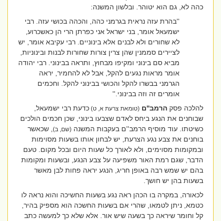
כהה לא, גם הוא יטוהר. ובלשון המשנה:
''בהרת עזה נראית בגרמני כהה, והכהה בכושי עזה. רבי
ישמעאל אומר, בני ישראל אני כפרתן הרי הן כאשכרוע,
לא שחורים ולא לבנים אלא בינוניים. רבי עקיבא אומר, יש
לציירים סממנין שהן צרין צורות שחורות לבנות ובינוניות,
מביא סם בינוני ומקיפו מבחוץ, ותראה בבינוני. רבי יהודה
אומר מראות נגעים להקל, אבל לא להחמיר, יראה
הגרמני בבשרו להקל והכושי בבינוני להקל. וחכמים
אומרים זה וזה בבינוני.''
להלכה פסק
הרמב''ם
כדעת רבי ישמעאל,
(טומאת צרעת א, ט)
שבוחנים את הנגע ביחס לאדם שצבעו בינוני, שכן חכמים הולכים
כשיטתו. עוד מוסיף הרמב''ם בעקבות המשנה
, שכאשר
(שם, ב)
בוחנים את צבע נגע הצרעת, יש לבחון אותו בשעות מסוימות
ובמקומות מסוימים, ולא לאורך כל שעות היום ובכל מקום. טעם
הדבר, שגם רמת האור משפיעה על צבע הנגע, ובשעות ומקומות
בהם יש שמש רבה באופן חריג, הנגע יראה פחות לבן מאשר
בשעות בהן יש חושך.
לכאורה, במקרה בו הכהן ראה נגע בשעות החשיכה והוא נראה לו
כטמא, ניתן לטמאו, שהרי אם בשעות החשכה הוא מספיק בהיר,
קל וחומר שיראה כך בשעה שיש אור. אלא שלא כך למעשה כתב