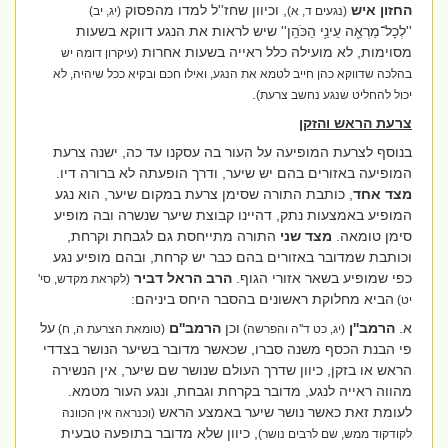
החזון איש
, וכיוון שחז''ל למדו מהפסוק
(נגעים ד, א)
(יג, יב)
''
לְכָל־מַרְאֵ֖ה עֵינֵ֥י הַכֹּהֵֽן'' שיש לראות את הנגע דווקא בשעות
מסוימות, לא מועילה כלל ראייה בשעות אחרות
(עיקרון דומה יש
בהלכה שדווקא כהן חייב לטמא את הנגע, ואילו חכם ובקיא ככל שיהיה, לא
.
יכול להחליט שנגע נחשב צרעת)
צרעת הראש והזקן
בנוסף לצרעת המופיעה על העור בה עסקנו עד כה, ישנה צרעת
המופיעה באזורים בהם יש שיער, ודרך הופעתה לא ברורה דיו.
מצד אחד
, כותבת התורה שסימן צרעת במקום שיער, הוא נגע
המופיע באמצעות נתק, דהיינו קבוצת שיער שנשרה ובה מופיע
סימן טומאה.
מצד שני
התורה מתייחסת גם לגבחת וקרחת,
וכותבת שמדובר באזורים בהם כבר יש קרחת, ובהם מופיע נגע
כפי שמופיע בשאר אזורי הגוף.
הרב הראל דביר
(לקראת מקדש, סי'
הביא מחלוקת ראשונים בהסבר היחס ביניהם:
יט)
א.
הרמב''ן
וכן
הרמב''ם
על
(יג, כט ד''ה והפרשה)
(טומאת הצרעת ה, ח)
פי הבנת הכסף משנה סברו, שכאשר מדובר בשיער הנושר בצדדי
הראש או בזקן, כיוון שדרך העולם שנושר שם שיער, אין הנשירה
מהווה ראייה לנגע, מדובר בקרחת וגבחת, ונגע העור מטמא.
לעומת זאת כאשר נושר שיער באמצע הראש
(וכנראה אין הכוונה
, כיוון שלא מדובר בתופעה טבעית
לקודקוד ממש, שם לרבים נושר)