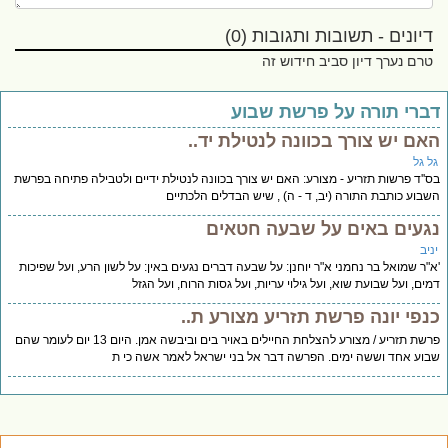
דיונים - תשובות ותגובות (0)
טרם נערך דיון סביב חידוש זה
ברי תורה על פרשת שבוע
אם יש צורך בכוונה לנטילת יד..
ל גל
''ד פרשות תזריע - מצורע: האם יש צורך בכוונה לנטילת ידיים ולטבילה פתיחה בפרשת
בוע כותבת התורה (יב, ד - ה) , שיש הבדלים הלכתיים
געים באים על שבעה חטאים
יב
"ר שמואל בר נחמני א"ר יוחנן: על שבעה דברים נגעים באין: על לשון הרע, ועל שפיכות
ים, ועל שבועת שוא, ועל גילוי עריות, ועל גסות הרוח, ועל הגזל
נפי יונה פרשת תזריע מצורע ת..
פרשת תזריע / מצורע להצלחת החיילים באויר בים וביבשה אמן. היום 13 יום לעומר שהם
וע אחד וששה ימים. הפרשה דבר אל בני ישראל לאמר אשה כי ת