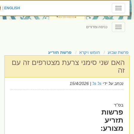
|
ENGLISH
Toggle
navigation
כניסה ומדורים
Toggle
navigation
פרשת שבוע
חומש ויקרא
פרשת תזריע
האם שני סימני צרעת מצטרפים זה עם
זה
נכתב על ידי
גל גל
| 15/4/2026
בס''ד
פרשות
תזריע
מצורע: