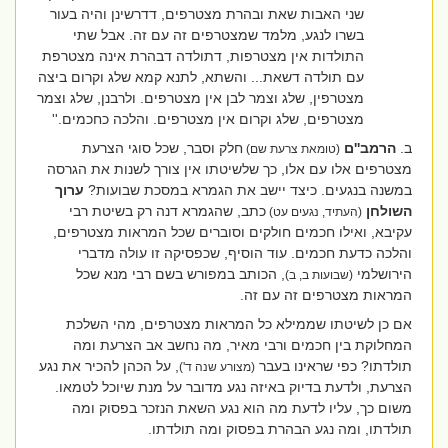
שני האבות שאת ובהרת מצטרפים, דדרשינן והיה בעור
בשרו לנגע, מלמד שמצטרפים זה עם זה. אבל שתי
התולדות אין מצטרפות, דתולדה דבהרת אינה מצטרפת
עם תולדה דשאת... והשתא, לתנא קמא שלג וקרום ביצה
מצטרפין, שלג וצמר לבן אין מצטרפים. ולרבנן, שלג וצמר
מצטרפים, שלג וקרום אין מצטרפים. והלכה כחכמים.''
ב.
הרמב''ם
חלק וסבר, שכל סוגי הצרעת
(טומאת צרעת שם)
מצטרפים אלו עם אלו, כך שלשיטתו אין צורך לשנות את הגרסה
במשנה בנגעים. כיצד יישב את הגמרא במסכת שבועות?
ערוך
השולחן
כתב, שהגמרא דנה רק בשיטת רבי
(העתיד, נגעים עט)
עקיבא, ואילו חכמים חולקים וסוברים שכל המראות מצטרפים,
והלכה כדעת חכמים. עוד הוסיף, שכפסיקה זו עולה מדברי
הירושלמי
, הכותב במפורש בשם רבי מנא שכל
(שבועות ב, ב)
המראות מצטרפים זה עם זה.
אם כן לשיטתו שממילא כל המראות מצטרפים, מהי השלכת
המחלוקת בין חכמים ורבי מאיר, מה נחשב אב הצרעת ומה
תולדתו? כפי שראינו בעבר
, על הכהן להכיר את נגע
(מצורע שנה ד')
הצרעת, ולדעת בדיוק באיזה נגע מדובר על מנת שיוכל לטמאו.
משום כך, עליו לדעת מה הוא נגע השאת הנזכר בפסוק ומה
תולדתו, ומה נגע הבהרת בפסוק ומה תולדתו.