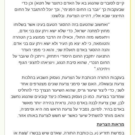
קיים לסוברים שהנגע בא על האדם כתוצר של חטא) וכן כדי
שבעקבות כך 'יגבר בו החום הפנימי', וכך יוכל להתגבר על החום
החיצוני שבא אליו, דהיינו הצרעת. ובלשונו:
''ואחשוב שהטעם בזה ההסגר הטעם בעינו אשר בשלוחו
מחוץ למחנה ישראל, כדי שלא ישא ויתן עם בני אדם,
ויתעפשו מזה החולי, וכאילו זה הדבר ממוצע בין הטהרה
והטומאה, כי לא יצא מן העיר ולא ישא ויתן עם בני אדם.
והנה ההסגר באדם תועלת שני, והוא כי מפני העדר
התנועה יתקבץ החום היסודי ויתחזק, וייתכן לו שיגבר על
החום הנכרי, שהוא סיבת הנגע, ויוציאהו לחצוני הגוף
ויתיכהו.''
בעקבות התורה הכותבת על הצרעת, נעסוק השבוע בהלכות
צרעת ובשאלה, האם שני סימני צרעת שונים מצטרפים אחד
לשני, כדי ליצור שיעור גריס, שהוא השיעור הנצרך כדי להחליט
שמדובר בצרעת.
כמו כן נעסוק בשאלה כיצד קובעים שהנגע נחשב
לבן, שכן צרעת לבנה באדם כהה, נראית בהירה יותר מאשר
באדם בהיר. לסיום, נסביר על צרעת הראש מה היא וסימניה,
והאם מותר להשתיל שיער כאשר יש חשש לצרעת באותו אזור.
מראות הצרעת
בפרשת תזריע
כותבת התורה, שאדם שיש בבשרו '
שְׂאֵ֤ת אֽוֹ
(יג, ב)