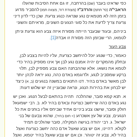
כפי שראינו בעבר
בהרחבה, זו גם אחת הסיבות שהעלו
(שם)
הראבי''ה
והרדב''ז
להסביר מדוע
(סי' תתמ)
(מצודת דוד, מצווה תמו)
בזמן הזה לא מטמאים נגע שנראה כנגע צרעת. שכן כדי לדון דיני
צרעת צריך לדעת את כל סוגי הנגעים השונים, מראיתם והשוני
ביניהם, ובעוד שבעבר הייתה מסורת איזה צבע הוא צרעת וניתן
לטמאו, הרי שבזמן הזה מסורת זו אבדה
[1]
.
צבע העור
כאמור, כדי שנגע יוכל להיחשב כצרעת, עליו להיות בצבע לבן,
ובחלק מהמקרים יהיה אמנם נגע לבן אך אינו מספיק בהיר כדי
לטמא את נושאו. אלא שההבחנה האם צבע מספיק לבן, תלוי
ברקע שמסביב לנגע, ולדוגמא באדם כהה, נגע יראה לכהן יותר
לבן מאשר באדם בהיר. דנו התנאים במשנה בנגעים
כיצד
(ב, א)
יש לבחון את בהירות הנגע, ונראה שבעניין זה יש שלוש דעות:
א. תנא קמא סובר, שההלכה
תהיה בהתאם לבעל הנגע. ואכן יש
נגע באדם כהה שייחשב כצרעת ובאדם בהיר לא.
ב. רבי ישמעאל
חולק וסובר, שישנו צבע ביניים אחיד שביחס אליו בוחנים את כל
הנגעים, צבע של עץ אשכרוע
, שהוא צבעם של בני
(= חום בהיר)
ישראל. ג. רבי יהודה בגישה המקילה, סובר שהולכים תמיד
לקולא. דהיינו, אם יש צבע שאצל אדם כהה יחשב כצרעת ואצל
בהיר לא, צבע זה יטוהר. וכן אם יש צבע שאצל בהיר יטמא, ואצל