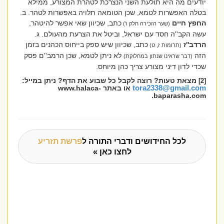
יודעים מה היא תולעת השני הנצרכת לטהרת המצורע, ממילא
בטלה האפשרות לטמא, שכן הטומאה תלויה באפשרות לטהר. ב.
החפץ חיים
כתב, שכיוון שאי אפשר להיטהר,
(שער הזכירה חלק ו')
עשה הקב''ה חסד עם ישראל, וביטל את הצרעת מהעולם. ג.
הרדב''ז
כתב, שכיוון שיש ספק בייחוס הכהנים בזמן
(תרומות ז, ט)
הזה
לא ניתן לטמא, שכן הרמב''ם פסק
(דבר שראינו שנתון במחלוקת)
שכדי לדון דיני מצורע צריך כהן מיוחס.
מצאת טעות? רוצה לקבל כל שבוע את הדף? ניתן במייל:
[2]
tora2338@gmail.com
או באתר
www.halaca-
.
baparasha.com
לכל החידושים ודברי התורה ל
פרשת תזריע
לחצו כאן »