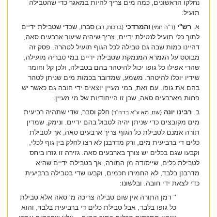
נחלקו הראשונים, כמה מים צריך להיות במאגר כדי שהטבילה
תועיל:
א.
רש''י
והמרדכי
סברו, שכדי שטבילת ידיים
(ד''ה חמי)
(ברכות, רב)
לתוך כלי תועיל לנטילת ידיים, צריך שיהיה שיעור ארבעים סאה,
דהיינו כמות שבה גם טבילה לכל הגוף תועיל לטהרה. פסק זה
מבוסס על הגמרא המנמקת שטבילת ידיים במי טבריה מועילה,
שהרי אפילו כל גופו יכול להיטהר בהם בטבילה, ולכן קל וחומר
שידיו יוכלו להיטהר. משמע, שמדובר בכמות מים שניתן לטהר
בהם את גופו. עם זאת, במי מעיין יוצאים ידי חובה גם כאשר יש
פחות מארבעים סאה, שכן זו הייחודיות של מי מעיין.
ב.
רבינו יונה
חלק וסבר, שדי שתהיה רביעית
(שם, מא ע''א בדה''ר)
מים מקובצים כדי שניתן יהיה לטבול בהם ידיים. ונימק, שמדין
תורה אמנם לטבילת כל הגוף צריך ארבעים סאה, אך לטבילת
כלים די ברביעית מים, ורק מדרבנן לא רצו לחלק בין גוף לכלי,
וקבעו שגם בכלים יש צורך בארבעים סאה. גזירה זו גזרו ביחס
לטבילת כלים, שייסודה מן התורה, אך בטבילת ידיים שהיא
מדרבנן בלבד, לא החמירו חכמים, וקבעו שדי בטבילה ברביעית
כדי לצאת ידי חובה. ובלשונו:
''
דמן התורה אין שום טבילה צריכה מ' סאה אלא טבילת
כל גופו בלבד, אבל טבילת כלים די ברביעית בלבד, והוא