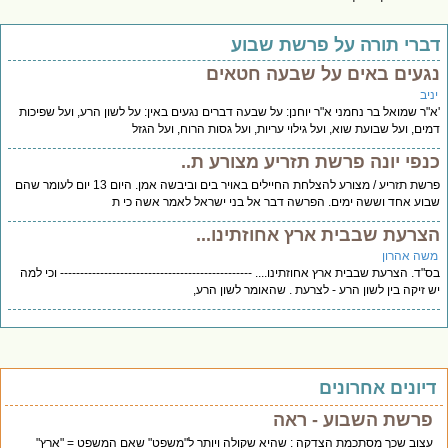
ברי תורה על פרשת שבוע
געים באים על שבעה חטאים
יב
"ר שמואל בר נחמני א"ר יוחנן: על שבעה דברים נגעים באין: על לשון הרע, ועל שפיכות
ים, ועל שבועת שוא, ועל גילוי עריות, ועל גסות הרוח, ועל הגזל
נפי יונה פרשת תזריע מצורע ת..
פרשת תזריע / מצורע להצלחת החיילים באויר בים וביבשה אמן. היום 13 יום לעומר שהם
וע אחד וששה ימים. הפרשה דבר אל בני ישראל לאמר אשה כי ת
צרעת שבבית ארץ אחוזתינו...
שה אהרון
"ד. הצרעת שבבית ארץ אחוזתינו.... ------------------------------------------------ וכי למה
 זיקה בין לשון הרע - לצרעת . שהאומר לשון הרע,
יונים אחרונים
פרשת השבוע - ראה
עצוב שכך מסתכמת הצדקה : שהיא שקולה ויותר ל"משפט" שאם המשפט = "ארץ"