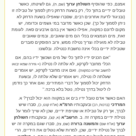
אמנם, כפי שהוסיף
השולחן ערוך
, גם לשיטתו, כאשר
(שם, ח)
טובלים ידיים בתוך כלי, רק בשעת הדחק ניתן לסמוך על טבילה זו
(ובניגוד לדעת אחרונים רבים, שסברו שאפילו בשעת הדחק לא
ניתן לסמוך על כך). שכן כאשר מדובר במי גשמים וכדומה, יש
מקום לדונם כמקווה, אפילו כאשר אין בהם ארבעים סאה. לעומת
זאת, מים הנמצאים בכלי הם מים שאובים, ובמים שאובים
טבילה לא מועילה וצריך נטילה ממש, ורוב הפוסקים סוברים
שטבילת ידיים בכלי אינה נחשבת כנטילה. ובלשונו:
''אם הכניס ידיו לתוך כלי של מים ושכשך ידיו בהם, אם
הכלי מחובר לקרקע, לא עלתה לו נטילה
(= גזירה שמא יבואו
. ואם אינו מחובר לקרקע, יש אומרים
לחשוב שדינו כמקווה)
שעלתה לו נטילה, ויש אומרים שלא עלתה לו, ובשעת
הדחק יכול לסמוך על דברי המתירים; ואם אחר כך נזדמן
לו ליטול בדרך נטילה, נוטל בלא ברכה.''
האם כאשר אדם טובל ידיו בים או במקווה הוא יכול לברך? א.
המרדכי
ובעקבותיו
הרמ''א
, סברו שיש
(ברכות, רב)
(או''ח קנט, כ)
לברך, אך רק על טבילת או שטיפת ידיים, שכן לא שייך לומר על
נטילת ידיים במקרה זה. ב.
הרשב''א
, ובעקבותיו
השולחן
(א, קצ)
ערוך
והמשנה ברורה
, סברו שגם במקרה זה יש
(או''ח שם)
(שם, צז)
לברך על נטילת ידיים, שכן, למרות שלא נוטלים את הידיים, הרי