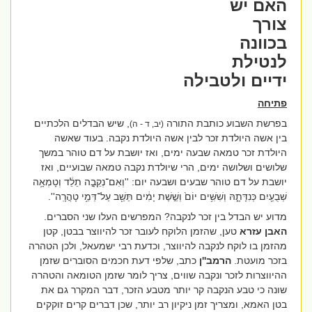
האם יש
צורך
בכוונה
לנטילת
ידיים ולטבילה
פתיחה
בפרשת השבוע כותבת התורה
, שיש הבדלים הלכתיים
(יב, ד - ה)
בין אשה היולדת זכר לבין אשה היולדת נקבה. בעוד שאשה
היולדת זכר טמאה שבעה ימים, ואז יושבת על דם טוהר במשך
שלושים ושלושה ימים, הרי שיולדת נקבה טמאה שבועיים, ואז
יושבת על דם טוהר שבעים ושבעה יום: ''
וְאִם־נְקֵבָ֣ה תֵלֵ֔ד וְטָמְאָ֥ה
שְׁבֻעַ֖יִם כְּנִדָּתָ֑הּ וְשִׁשִּׁ֥ים יוֹם֙ וְשֵׁ֣שֶׁת יָמִ֔ים תֵּשֵׁ֖ב עַל־דְּמֵ֥י טָהֳרָֽה''.
מדוע יש הבדל בין זכר לנקבה? המפרשים העלו שני הסברים.
האבן עזרא
טען, שהזמן הלוקח לעובר זכר להיווצר בבטן, קטן
מהזמן בו לוקח לנקבה להיווצר, וכדעת רבי ישמעאל, ולכן הטהרה
בזכר מועטת.
הרמב''ן
כתב, שלפי דעת חכמים הסוברים שזמן
ההיווצרות לזכר ונקבה שווים, צריך לומר שזמן הטומאה והטהרה
שונה כי
טבע הנקבה קר יותר מטבע הזכר, דבר המקרר גם את
בטן האמא, ומצריך זמן ניקיון רב יותר, שכן דברים קרים זוקקים