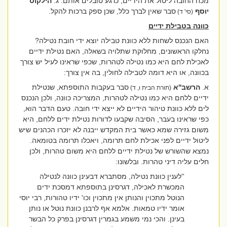
מכח החובה ליטול את הידיים, כרגע טובלים אותם. ג.
הילקוט
יוסף
סבר שאין לברך כלל, שכן ספק ברכות להקל.
(סי' ד)
כוונה בטבילת ידיים
האם הנכנס לשחות ללא כוונת טבילה יוצא ידי חובת נטילה?
נחלקו הראשונים, מחלוקת שתלויה בשאלה, האם נטילת ידיים
לאכילת לחם היא כמו נטילה לטהרות, שכפי שראינו לעיל יש צורך
בכוונה, או היא דומה לטבילה לחולין, בה אין צורך:
א.
הרשב''א
סבר בעקבות התוספתא, שנטילת
(תורת הבית ו, ד)
ידיים ללחם היא כמו נטילה לטהרות, המצריכה כוונה, ולכן הנכנס
לים ללא כוונת טיהור הידיים לא ייצא ידי חובה. טעם הדבר הוא,
כפי שראינו בעבר, הסיבה שקבעו לדורות נטילת ידים ללחם, היא
משום גזירה שמא כאשר בית המקדש ייבנה לא יזכרו הכהנים שיש
ליטול ידיים לפני אכילת לחם תרומה, ויאכלו תרומה בטומאה.
נמצא שהשורש של נטילת ידיים ללחם היא משום טהרות, ולכן
חלים עליה דיני טהרות. ובלשונו:
''לענין כוונת נטילה, מסתברא דבעינן כוונה לנטילה
המכשרת לאכילה, דגרסינן בתוספתא דמסכת ידים
הנוטל מתכוין והנותן אין מתכוין וכו' ידיו טהורות, רבי יוסי
אומר ידיו טמאות. אלמא אף לרבנן כוונת נוטל או נותן
בעינן. והכי נמי משמע בגמרין דגרסינן בפרק כל הבשר