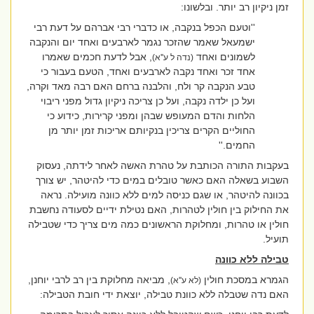
זמן ניקיון רב יותר. ובלשונו:
''וטעם הכפל בנקבה, או כדברי רבי אברהם על דעת רבי
ישמעאל שאמר שהזכר נגמר לארבעים ואחד יום והנקבה
לשמונים ואחד
, אבל לדעת חכמים שאמרו
(נדה ל ע''א)
אחד זכר ואחד נקבה לארבעים ואחד, הטעם בעבור כי
טבע הנקבה קר ולח, והלבנה ברחם האם רבה מאד וקרה,
ועל כן ילדה נקבה, ועל כן צריכה ניקיון גדול מפני ריבוי
הלחות והדם המעופש שבהן ומפני קרירות, כידוע כי
החוליים הקרים צריכין בנקיותם אריכות זמן יותר מן
החמים.''
בעקבות התורה הכותבת על טהרת האשה לאחר לידתה, נעסוק
השבוע בשאלה האם כאשר טובלים במים כדי להיטהר, יש צורך
בכוונה להיטהר, או שגם כניסה למים ללא כוונה מועילה. נראה
את החילוק בין חולין לטהרות, האם נטילת ידיים לסעודה נחשבת
חולין או טהרות, ומחלוקת הראשונים כמה מים צריך כדי שטבילה
תועיל.
טבילה ללא כוונה
הגמרא במסכת חולין
, מביאה מחלוקת בין רב לרבי יוחנן,
(לא ע''א)
האם נדה שטבלה ללא כוונת טבילה, יוצאת ידי חובת הטבילה: