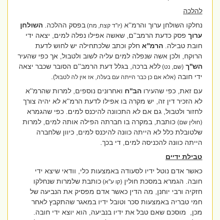
להלכה
נחלקו השולחן ערוך והרמ''א
בפסק ההלכה.
השולחן
(יו''ד קצח, מח)
ערוך
פסק כדעת הרמב''ם, שאשה אפילו נפלה למים, יצאה ידי
חובת טבילה.
הרמ''א
חלק וכתב שלכתחילה יש לחוש לדעת
הרוקח, ולכן אשה שנפלה למים עליה לשוב ולטבול, אך כפי שהעיר
הש''ך
ללא ברכה, בגלל דעת הרמב''ם הסובר שכבר יצאה
(שם, נט)
ידי חובה
.
(אלא אם כן כבר הייתה עם בעלה, אז אין לה לטבול)
עם זאת, כפי שהעירו
הב''ח
ואחרונים נוספים, למרות שהרמ''א
לא הזכיר דין זה, יש מקרה בו אפילו לדעת הרמ''א לא יהיה צורך
לחזור ולטבול, גם אם לא התכוונה להיכנס למים. כפי שהגמרא
כותבת, במקרה בו חברתה הפילה אותה למים, למרות
(חולין שם)
שלטובלת כלל לא הייתה כוונה להיכנס למים, כיוון שלחברה
הייתה כוונה להכניסה למים, די בכך.
טבילת ידיים
כאשר אדם נוטל ידיו לסעודה באמצעות כלי, וודאי שיצא ידי
חובה. הגמרא במסכת חולין
כותבת שלמרות שנחלקו
(קו ע''א)
חזקיה ורבי יוחנן, מה הדין כאשר אדם מפסיק את הנביעה של
חמי טבריה באמצעות סכר וטובל ידיו במאגר שהתקבץ לאחר
מכן,
מוסכם שאם טבל את ידיו בנביעה, הוא יוצא ידי חובה.