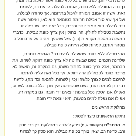
לדעת רבי יוחנן, כשם שהטובל ללא כוונה אסור לאכול בתרומה,
כך נדה הטובלת ללא כוונה, אסורה לבעלה. לדעת רב, לעומת
זאת, אשה זו אמנם אסורה לאכול בתרומה, אך טהורה לבעלה.
ועל אף שאיסור אכילת תרומה בטומאה הוא לאו, ואיסור אשה
נדה לבעלה הוא חמור יותר ובכרת, בכל זאת כיוון שטבילה זו
נחשבת כטבילה לחולין, הרי בחולין אין צריך כוונת טבילה, וכדברי
המשנה במסכת מקוואות
שגל שנשפך מהים על אדם וכלים
(ה, ו)
מטהר אותם, למרות שלא הייתה כוונת טבילה.
מהי טבילה ללא כוונה שמועילה לדעת רב? הגמרא כותבת,
שלדעת חכמים, כשם שבשחיטה לא צריך כוונה דווקא לשחוט את
הבהמה, אבל צריך כוונה לחתוך משהו, גם במקרה זה, האשה לא
צריכה כוונה לטבול לטהרה דווקא, אך בכל זאת עליה להתכוון
להיכנס למים לצורך כלשהו (כגון לשחות, להנאה וכדומה). לדעת
רבי נתן לעומת זאת, כשם שבשחיטה אין צורך כלל בכוונה לשחוט,
ואפילו אם הסכין נפל בטעות יוצאים ידי חובה, גם במקרה זה,
אפילו אם נפלה למים בטעות, היא יוצאת ידי חובה.
מחלוקת הראשונים
נחלקו הראשונים כיצד לפסוק:
א.
הרמב''ם
פסק להלכה במחלוקת בין רבי יוחנן
(מקוואות א, ח)
ורב, כדעת רב, שאין צורך בכוונת טבילה. הוא פסק כך למרות