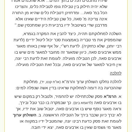
שיהיו מתכסים הכלים בתוך המים... אלא שחכמים אמרו
שלא יהיה חילוק בין טבילת גופו לטבילת כלים, והצריכו
הכל במ' סאה... ומדחזינן דטבילת כלים שהיא מן התורה
אינה צריכה מ' סאה, כל שכן טבילת הידיים שאינו אלא
מדרבנן שדי בשיטבול ידיו ברביעית כיון שמתכסין שם.''
השלכה למחלוקתם תהיה, כיצד להבין את המקרה בגמרא,
שהמפסיק את מי טבריה באמצעות סכר יכול ליטול ידיים (לדעת
רבי יוחנן, שלא כחזקיה). לדעת רש''י, על אף שאין באותו מאגר
ממש ארבעים סאה, כיוון שמאגר זה מחובר למאגר מים שיש בו
ארבעים סאה, לכן הטבילה מועילה. לעומת זאת לדעת רבי יונה,
אין חיבור למאגר של ארבעים סאה, ובכל זאת הטבילה מועילה.
להלכה
להלכה נחלקו השולחן ערוך והרמ''א
, מחלוקת
(או''ח קנט, יד)
שההכרעה בה דומה למחלוקת שראינו בדין אשה שנפלה למים:
א.
הרמ''א
פסק שלכתחילה יש להחמיר, ולטבול רק במקום שיש
בו ארבעים סאה
. כך שבמקרה בו כבר טבל ובירך,
(לדוגמא בים)
וראה מאגר נוסף שיש בו ארבעים סאה, יטבול שוב את ידיו, אך
לא יברך כיוון שכבר בירך על הטבילה הראשונה. ב.
השולחן ערוך
לעומת זאת פסק כדעת רבינו יונה, שהמטביל ידיו במקווה או
מאגר מי גשמים שאין בו ארבעים סאה, יצא ידי חובה.