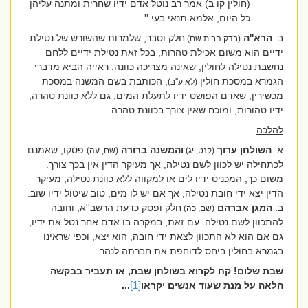
(חולין קו ב) אמר רב נוטל אדם ידיו שחרית ומתנה עליהן
כל היום, אלמא תנאי בעי.''
ב.
הרא''ה
חלק וסבר, שלמרות שהשורש של נטילת
(בדק הבית שם)
ידיים הוא משום אכילת טהרות, בכל זאת נטילת ידיים ללחם
נחשבת נטילה לחולין, שאינה מצריכה כוונה. ראייה הביא מדברי
הגמרא במסכת חולין
, הכותבת בשם המשנה במסכת
(לא ע''ב)
מכשירין, שאדם הפושט ידיו לתעלת המים, גם ללא כוונת טהרה,
ידיו טהורות, ומוכח שאין צורך בכוונת טהרה.
להלכה
א.
השולחן ערוך
והמשנה ברורה
פסקו, שאמנם
(קנט, יג)
(שם, עה)
לכתחילה יש לכוון לשם נטילה, אך מעיקר הדין אין בכך צורך.
משום כך, המכניס ידיו לים או למקווה ללא כוונת נטילה, מעיקר
הדין יצא ידי חובת נטילה, אך אם יש לו מים, טוב שיטול ידיו שוב.
ב.
המגן אברהם
חלק ופסק כדעת הרשב''א, וחובה
(שם, כה)
להתכוון לשם נטילה. עם זאת, במקרה בו אדם אחר נטל את ידיו,
גם אם הוא לא התכוון לצאת ידי חובה, הוא יצא, וכפי שראינו
בגמרא בחולין ביחס לדוחפת את חברתה לנהר.
שבת שלום! קח לקרוא בשולחן שבת, או תעביר בבקשה
הלאה על מנת שעוד אנשים יקראו
[1]
...