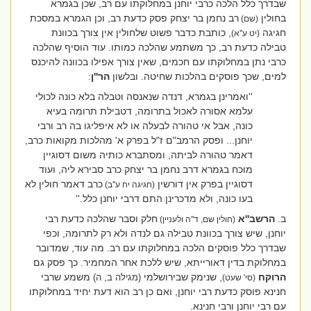
שבדרך כלל הלכה כרבי יוחנן במחלוקתו עם רב, שכן בגמרא
בחולין
רב נחמן בר יצחק פסק כדעת רב, וכן הגמרא במסכת
(שם)
חגיגה
, כותבת כדבר פשוט שלחולין אין צורך בכוונת
(יט ע''א)
טבילה כדעת רב, כך משתמע שהלכה כמותו. עוד הוסיף שהלכה
כרבי נתן במחלוקתו עם חכמים, שאין צורך אפילו בכוונה להיכנס
למים, שכך פוסקים בהלכות שחיטה. ובלשון
הר''ן
:
''ואמרינן בגמרא, דנדה שנאנסה וטבלה בלא כונה לכולי
עלמא אסורה לאכול בתרומה, דטבילת תרומה בעיא
כונה, אבל אי טהורה לבעלה או לא איפליגו בה רב ורבי
יוחנן... ופסק הרמב"ם ז"ל בפרק א' מהלכות מקואות כרב,
דאמר טהורה לביתה, ומסתברא כותיה משום דסוגיין
מוכח בגמרא דרב נחמן בר יצחק כרב סבירא ליה, ועוד
דסוגיין בפרק אין דורשין
כרב דאמר חולין לא
(חגיגה יח ע''ב)
בעו כונה, ולא מדכרינן התם דרבי יוחנן כלל.''
ב.
הרשב''א
חלק וסבר שהלכה כדעת רבי
(חולין שם, ד''ה ולעניין)
יוחנן, שיש צורך בכוונת טבילה גם לנדה ולא רק לתרומה, וכפי
שבדרך כלל פוסקים הלכה במחלוקתו עם רב. מה עוד, שמדובר
במחלוקת בדין דאורייתא, שיש ללכת אחר המחמיר. כך פסק גם
הרוקח
, שנימק שבירושלמי
משמע שרבי
(מגילה ב, ה)
(סי' שעט)
חנינא פוסק כדעת רבי יוחנן, ואם כן רב הוא דעת יחיד במחלוקתו
עם רבי יוחנן ורבי חנינא.