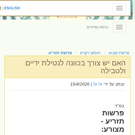
|
ENGLISH
Toggle
navigation
כניסה ומדורים
Toggle
navigation
פרשת שבוע
חומש ויקרא
פרשת תזריע
האם יש צורך בכוונה לנטילת ידיים
ולטבילה
נכתב על ידי
גל גל
| 15/4/2026
בס''ד
פרשות
תזריע -
מצורע: