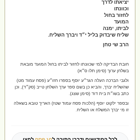
יציאתו לדרך
וכוונתו
לחזור בחול
המועד
לביתו, ימנה
שליח שיבדוק בליל י״ד ויברך השליח.
הרב שי טחן
חובת הבדיקה למי שכוונתו לחזור לביתו בחול המועד מובאת
בשלחן ערוך (סימן תלו ס״א)
ולגבי הברכה העלה הגר״ע יוסף בספרו חזו״ע (פסח עמוד מט)
שהשליח יברך, והביא כן בשם ספר ערך השלחן טייב (סק״ד), וכן
כתב בשו״ת בית דוד (סימן שצג).
ובספר ילקוט יוסף (הלכות פסח עמוד שטז) האריך טובא בשאלה
זו מי יברך המשלח או השליח.
לכל החידושים ודברי התורה ל
חג פסח
לחצו