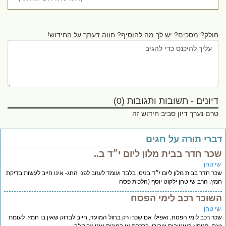
חולק? מסכים? יש לך מה להוסיף? חווה דעתך על החידוש!
דיונים - תשובות ותגובות (0)
טרם נערך דיון סביב חידוש זה
ברי תורה על חגים
כר חדר בבית מלון ליום י״ד ב..
י טחן
ר חדר בבית מלון ליום י״ד בניסן בלבד ועומד לעזוב לפני החג- אינו חייב לעשות בדיקת
ץ. הרב שי טחן ילקוט יוסף (הלכות פסח
שוכר רכב לימי הפסח
י טחן
ר רכב לימי הפסח, ואפילו אם שכרו רק בחול המועד, חייב לבדוק שאין בו חמץ. לעומת