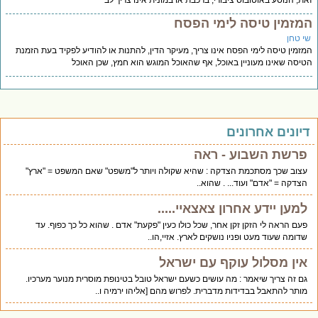
ת, הנוסע באוטובוס ציבורי, ברכבת או במונית אינו צריך לב
מזמין טיסה לימי הפסח
י טחן
זמין טיסה לימי הפסח אינו צריך, מעיקר הדין, להתנות או להודיע לפקיד בעת הזמנת
יסה שאינו מעוניין באוכל, אף שהאוכל המוגש הוא חמץ, שכן האוכל
יונים אחרונים
פרשת השבוע - ראה
עצוב שכך מסתכמת הצדקה : שהיא שקולה ויותר ל"משפט" שאם המשפט = "ארץ"
הצדקה = "אדם" ועוד... . שהוא..
למען יידע אחרון צאצאיי.....
פעם הראה לי הזקן זקן אחר, שכל כולו כעין "פקעת" אדם . שהוא כל כך כפוף. עד
שדומה שעוד מעט ופניו נושקים לארץ. אזיי,הו..
אין מסלול עוקף עם ישראל
גם זה צריך שיאמר : מה עושים כשעם ישראל טובל בטינופת מוסרית מנוער מערכיו.
מותר להתאבל בבדידות מדברית. לפרוש מהם [אליהו ירמיה ו..