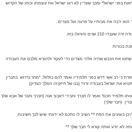
*זאת בפני ישראל* ומכך שעדיין לא ראו ישראל את עוצמתו וכוחו של הקדוש
 הוא ירבה את מכותיו על פרעה ועל מצרים..
 210 שנים והורגלו בזה.
כת בכורות
 שחטו את הכבש שהיה אלהי מצרים כדי לעקור ולהוציא מלבם את העבודה
רת כי רב אשי דרש בפני תלמידיו ואמר להם בזלזול, *מחר נדרוש בחברין
יא את ישראל בעבודה זרה* (בנו של חיזקיהו המלך הצדיק)
ותו תלמיד חכם* ואמר לו חברך וחבירי דאבוך אנה (חברך וחבר של אבא שלך
ברין (חבר שלך)
כן בוצעים את הפת ?* השיב לו החכם לא ידעתי שיש לכך חשיבות,
ה לא יודע ואתה קורא לי חבר שלך ?*