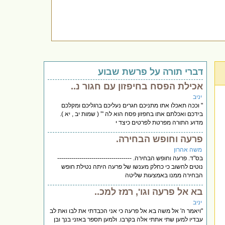
דברי תורה על פרשת שבוע
אכילת הפסח בחיפזון עם חגור נ..
יניב
" וככה תאכלו אתו מתניכם חגרים נעליכם ברגליכם ומקלכם
בידכם ואכלתם אתו בחפזון פסח הוא לה '” ( שמות יב , יא ).
מדוע התורה מפרטת לפרטים כיצד י
פרעה וחופש הבחירה.
משה אהרון
בס"ד. פרעה וחופש הבחירה. -------------------------------------
נוטים לחשוב כי כחלק מענשו של פרעה היתה נטילת חופש
הבחירה ממנו באמצעות שליטה
בא אל פרעה וגו', רמז למכ..
יניב
"ויאמר ה' אל משה בא אל פרעה כי אני הכבדתי את לבו ואת לב
עבדיו למען שתי אתתי אלה בקרבו. ולמען תספר באזני בנך ובן