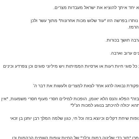
 בא יחד איתך להוציא את ישראל מעבדות מצרים.
נותרו בפרשה הזו *עוד שלוש מכות אחרונות* מתוך עשר ולכן
הרמז.
רבה חושך בכורות.
נים ערוב וארבה.
כל סוגי חיות רעות או ארסיות הממיתות ויש מיליוני סוגים וכן צפרדע וכינים
בפקודת נבואה לרגע אחד לצאת למצרים ולעשות את דבר ה'
ה* הפלא והנס הלא יאומן, הופכות למילים חסרי מעוף חסרי משמעות, *אין
א יכולה להיכתב בנוגע למכות הנ"ל*
פות שיחת דקלים וכיוצא בזה וכל חי, כגון שלמה המלך רבן יוחנן בן זכאי
מרו *תוך כדי שליטה במוח ובלב* של החיות עופות השמים הבהמות וכו