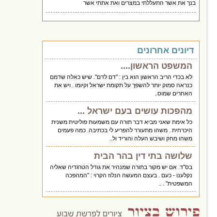
בנך את אשר התעללתי במצרים ואת אתתי אשר
דיונים אחרונים
המשפט הראשון....
לא בכדי הריב הראשון הוא בין : "דם לדם". שיש כאלה שדמם
כנראה סמוק יותר להשפך על תקומת ישראל וקיומו . ויש את
האחרים שמוס..
מהפכות עושים בעם ישראל ...
כל אימת שאני מביא דבר תורה עם משמעות פוליטית משנית
היכרחית . משהו מתעורר להפריע לי בכתיבה. כמה פעמים
משהו מחק ושיבש העלה והוריד ול..
שלושה בתי דין בהר הבית
בס"ד. אם יש מקור בתורה שמנהיר את גודל הטרגדיה שאליה
נקלענו - כעם . בעצם המעשה הנלוז הקרוי : "המהפכה
המשפטית" . ..