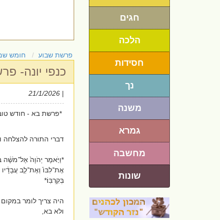
חגים
הלכה
פרשת שבוע
חומש שמ
חסידות
כנפי יונה- פ
נך
| 21/1/2026
משנה
*פרשת בא - חודש טוב
גמרא
דברי התורה להצלחה ו
מחשבה
*וַיֹּ֤אמֶר יְהֹוָה֙ אֶל־מֹשֶׁ֔ה בֹּ
אֶת־לִבּוֹ֙ וְאֶת־לֵ֣ב עֲבָדָ֔יו ל
שונות
בְּקִרְבּֽוֹ׃*
היה צריך לומר במקום 
ולא בא,