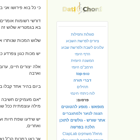
כי כל בוא פירושו אני
דורשי רשומות אומרים 
בא בגמטריא שלוש זה 
סגולות ותפילות
שלוש המכות שנותרו א
ציורים לפרשת השבוע
עלונים לשבת ולפרשת שבוע
יש מכות כגון צפרדע כ
הדף היומי
המשנה היומית
אלה יצורים חיים, ערוב 
הרמב"ם היומי
וארבה
טופ-top
דברי תורה
ביום בהיר אחד קבלו 
תהילים
לוח כיתתי חינמי
*אם מעמיקים חשיבה בז
פרסום:
מילה עוצמתית ככל שתה
מופאש - מופע להטוטים
הצגה לנוער ולמתגברים
יש שידעו שפת חיות ועו
אתר שורש - גולשים לתוכן
ואחרים,
הלכה בפרשה
מחולל משחקים ClapLab
אך כאן במכות הנ"ל נא