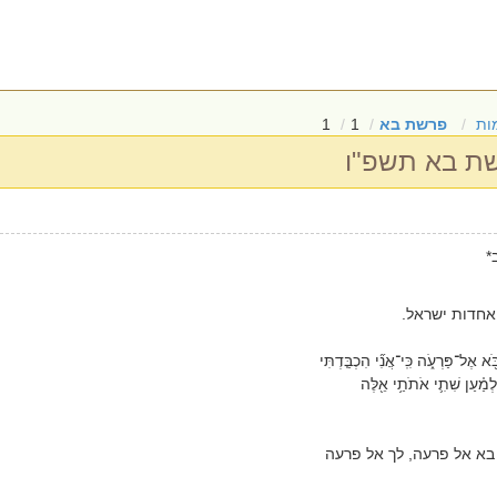
ות
פרשת בא
1
1
רשת בא תשפ"ו
*
אחדות ישראל.
֖א אֶל־פַּרְעֹ֑ה כִּֽי־אֲנִ֞י הִכְבַּ֤דְתִּי
ְמַ֗עַן שִׁתִ֛י אֹתֹתַ֥י אֵ֖לֶּה
בא אל פרעה, לך אל פרעה