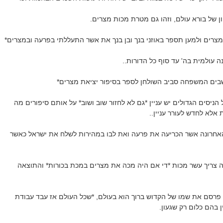
 של בורא עולם, וזהו גם מטרת מכות מצרים.
צרים ולמען תספר באוזני בנך ובן בנך את אשר התעללתי בפרעה ובמצרים*
 עולמית בה' עד סוף כל הדורות..
שבים המשפחה סביב השולחן לספר בסיפור יציאת מצרים*
ניסים הגדולים יש עניין *גם לא לחזור שוב ושוב* על אותם סיפורים מה
אלא לחדש לעורר עניין..
אחרונה אשר הכריעה את פרעה ואת לבו במהירות לשלח את ישראל כאשר
ה צריך עשר מכות *די אם היה מכה את מצרים במכת בכורות* והתוצאה
 פרסם את שמו של הקדוש ברוך הוא בעולם, *שכל העולם אז עבד עבודת
ן בהם כלום רק שגעון.