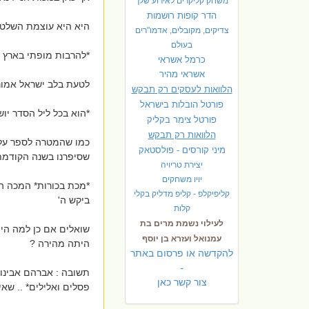
משחק קליקרים לאירוע שלך
הדר קופות רושמות
היא היא עוצמת השלטון
צדיקים, מקובלים, אדמו"רים
בעולם
*להרבות מופתי בארץ מ
כרמל אשראי
אשראי מהיר
לטעת בלב ישראל אמונה
הלוואות לעסקים רק תבקש
פורטל הובלות בישראל
*הוא בכל ליל הסדר יו
פ
ורטל צימר בקליק
הלוואות רק תבקש
כמו שהמטרה לספר על ה
מיני קורסים - פולסטאק
שסיפרנו בשנה הקודמת 
יצירת טריויה
יויו משחקים
*מכת בכורות* המכה ה
קליפיקלפ - קליפ מדליק בקלי
ביקש ה'
קלות
לעילוי נשמת מרים בת
שואלים אם כן למה הי
עמנואל ועזרא בן יוסף
היתה מהירה ?
להקדשה או פרסום באתר
-
תשובה : אברהם אבינו
צור קשר כאן
פסלים ואלילים* .. שאי