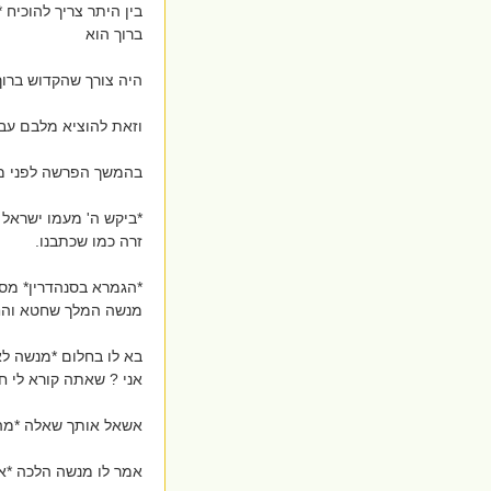
בין היתר צריך להוכיח 
ברוך הוא
היה צורך שהקדוש ברוך
וזאת להוציא מלבם עבודה זרה שעבדו
בהמשך הפרשה לפני מ
*ביקש ה' מעמו ישראל
זרה כמו שכתבנו.
*הגמרא בסנהדרין* מספ
מנשה המלך שחטא והחט
בא לו בחלום *מנשה לא
אני ? שאתה קורא לי ח
אשאל אותך שאלה *מהי
אמר לו מנשה הלכה *את