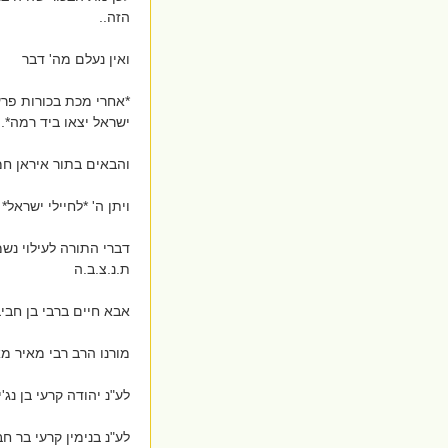
הזה..
ואין נעלם מה' דבר
*אחרי מכת בכורות פרע
ישראל יצאו ביד רמה*..
והבאים בתור איראן ח
ויתן ה' *לחיילי ישראל
דברי התורה לעילוי נש
ת.נ.צ.ב.ה
אבא חיים ברבי בן חבי
מורנו הרב רבי מאיר מא
לע"נ יהודה קרעי בן נג
לע"נ בנימין קרעי בר ח