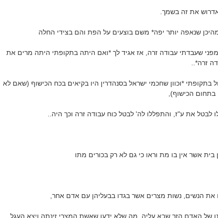
אדרוש את זה בשמך.
מהיכן שנאפה יותר יפה* משם בוצעים על הפת והם בצידי החלה
 מפני שעבדתי עבודה זרה, אז אגיד לך *ואם היתה בתקופתי היתה מרים את
דה זרה*..
 בתקופתי *וכוון שחכמי ישראל בסנהדרין היו בקיאים בכח הכישוף (שאם לא
ן בתחום הכישוף),
 לבטל את ע"ז, והתפללו לה' לבטל כוח עבודה זרה וכך היה..
בית אשר אין בו מת וראו כי גם לא רק בכורים מתו
את הנשים, נשות מצרים אשר בגדו בבעליהן עם אדם אחר,
ו של האדם הזר שבא עליה, מה שלא ידעו שאשת המצרי זינתה ויצא העגל