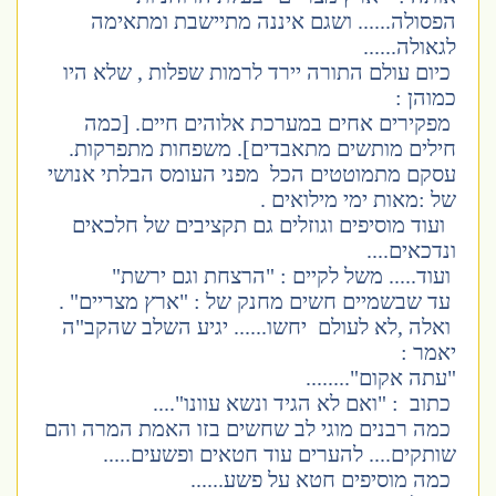
הפסולה...... ושגם איננה מתיישבת ומתאימה
לגאולה......
כיום עולם התורה יירד לרמות שפלות , שלא היו
כמוהן :
מפקירים אחים במערכת אלוהים חיים. [כמה
חילים מותשים מתאבדים]. משפחות מתפרקות.
עסקם מתמוטטים הכל מפני העומס הבלתי אנושי
של :
מאות ימי מילואים .
ועוד מוסיפים וגוזלים גם תקציבים של חלכאים
ונדכאים....
ועוד..... משל לקיים : "הרצחת וגם ירשת"
עד שבשמיים חשים מחנק של : "ארץ מצריים" .
ואלה ,לא לעולם יחשו...... יגיע השלב שהקב"ה
יאמר :
"עתה אקום"........
כתוב : "ואם לא הגיד ונשא עוונו"....
כמה רבנים מוגי לב שחשים בזו האמת המרה והם
שותקים.... להערים עוד חטאים ופשעים.....
כמה מוסיפים חטא על פשע......