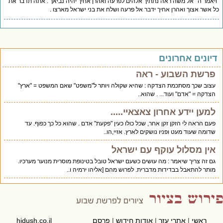
יאמר ה ' אל משה ראה נתתיך אלהים לפרעה ואהרן אחיך יהיה נביאך . אתה תדבר את
 אשר אצוך ואהרן אחיך ידבר אל פרעה ושלח את בני ישראל מארצו .
יונים אחרונים
פרשת השבוע - ראה
עצוב שכך מסתכמת הצדקה : שהיא שקולה ויותר ל"משפט" שאם המשפט = "ארץ"
הצדקה = "אדם" ועוד... . שהוא..
למען יידע אחרון צאצאיי.....
פעם הראה לי הזקן זקן אחר, שכל כולו כעין "פקעת" אדם . שהוא כל כך כפוף. עד
שדומה שעוד מעט ופניו נושקים לארץ. אזיי,הו..
אין מסלול עוקף עם ישראל
גם זה צריך שיאמר : מה עושים כשעם ישראל טובל בטינופת מוסרית מנוער מערכיו.
מותר להתאבל בבדידות מדברית. לפרוש מהם [אליהו ירמיה ו..
ראשי
|
אתרי עזר
|
אודות חידוש
|
פרסם
hidush.co.il