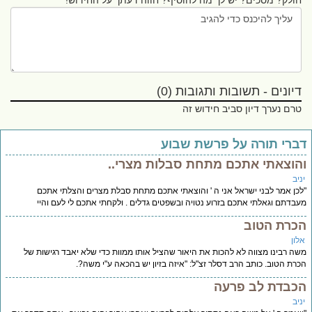
חולק? מסכים? יש לך מה להוסיף? חווה דעתך על החידוש!
דיונים - תשובות ותגובות (0)
טרם נערך דיון סביב חידוש זה
ברי תורה על פרשת שבוע
הוצאתי אתכם מתחת סבלות מצרי..
יב
כן אמר לבני ישראל אני ה ' והוצאתי אתכם מתחת סבלת מצרים והצלתי אתכם
בדתם וגאלתי אתכם בזרוע נטויה ובשפטים גדלים . ולקחתי אתכם לי לעם והיי
כרת הטוב
לון
ה רבינו מצווה לא להכות את היאור שהציל אותו ממוות כדי שלא יאבד רגישות של
רת הטוב. כותב הרב דסלר זצ"ל: "איזה בזיון יש בהכאה ע"י משה?.
כבדת לב פרעה
יב