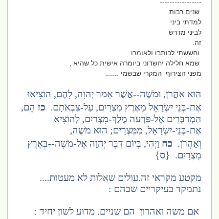
-----------------
שנים רבות
למדתי ביני
לביני מדרש
זה.
וחששתי לכותבו ולאומרו :
שמא חלילה יחשדוני ביומרה אישית כל שהיא ,
מפני הצירוף המקרי שבשמי .......
הוּא אַהֲרֹן, וּמֹשֶׁה--אֲשֶׁר אָמַר יְהוָה, לָהֶם, הוֹצִיאוּ
אֶת-בְּנֵי יִשְׂרָאֵל מֵאֶרֶץ מִצְרַיִם, עַל-צִבְאֹתָם.
כז
הֵם,
הַמְדַבְּרִים אֶל-פַּרְעֹה מֶלֶךְ-מִצְרַיִם, לְהוֹצִיא
אֶת-בְּנֵי-יִשְׂרָאֵל, מִמִּצְרָיִם; הוּא מֹשֶׁה,
וְאַהֲרֹן.
כח
וַיְהִי, בְּיוֹם דִּבֶּר יְהוָה אֶל-מֹשֶׁה--בְּאֶרֶץ
מִצְרָיִם. {ס}
מקטע מקראי זה.עולים שאלות לא מעטות....
נתמקד בעיקריים שבהם :
אם משה ואהרון הם שניים. מדוע לשון יחיד :