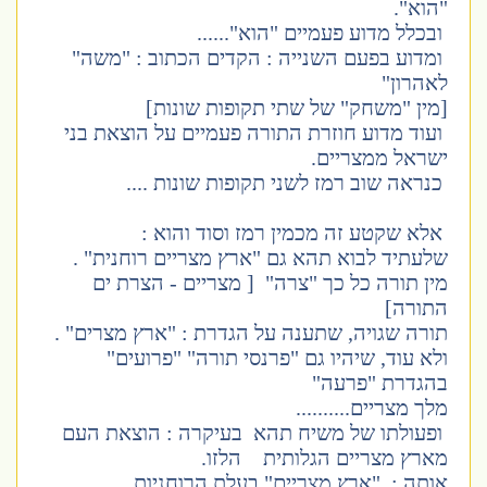
"הוא".
ובכלל מדוע פעמיים "הוא"......
ומדוע בפעם השנייה : הקדים הכתוב : "משה"
לאהרון"
[מין "משחק" של שתי תקופות שונות]
ועוד מדוע חוזרת התורה פעמיים על הוצאת בני
ישראל ממצריים.
כנראה שוב רמז לשני תקופות שונות ....
אלא שקטע זה מכמין רמז וסוד והוא :
שלעתיד לבוא תהא גם "ארץ מצריים רוחנית" .
מין תורה כל כך "צרה" [ מצריים - הצרת ים
התורה]
תורה שגויה, שתענה על הגדרת : "ארץ מצרים" .
ולא עוד, שיהיו גם "פרנסי תורה" "פרועים"
בהגדרת "פרעה"
מלך מצריים..........
ופעולתו של משיח תהא בעיקרה : הוצאת העם
מארץ מצריים הגלותית הלזו.
אותה : "ארץ מצריים" בעלת הרוחניות