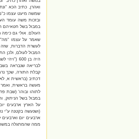
במשה ואהרן כתיב "ונח
ואהרן, כתיב הכא "ונחנ
שמשה מיעט עצמו כ"מה"
ובזכות משה עומד הע
במבול בשל חטאיהם הרבי
העולם. אולי גם כימה ר
שאמר על עצמו "מה")
לעשרת הדברות, שזה נ
המבול לעולם, ולכן הת
היה בן 600 
קבלת התורה, שכך נרמז
דכתיב (בראשית א, לא)
מעשה בראשית, ואמר ל
לתוהו ובוהו' (שבת פח
במבול בשל הניתוק, ו
על הארץ ארבעים יום
(ושנעשה בקטנה ע"י נח)
ארבעים יום וארבעים 
ממה שהמתגלה במשה, ש