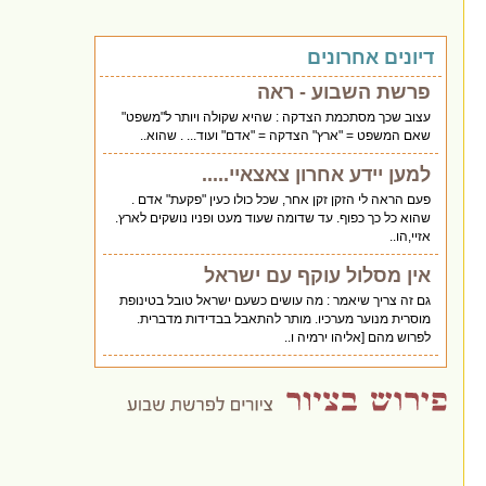
דיונים אחרונים
פרשת השבוע - ראה
עצוב שכך מסתכמת הצדקה : שהיא שקולה ויותר ל"משפט"
שאם המשפט = "ארץ" הצדקה = "אדם" ועוד... . שהוא..
למען יידע אחרון צאצאיי.....
פעם הראה לי הזקן זקן אחר, שכל כולו כעין "פקעת" אדם .
שהוא כל כך כפוף. עד שדומה שעוד מעט ופניו נושקים לארץ.
אזיי,הו..
אין מסלול עוקף עם ישראל
גם זה צריך שיאמר : מה עושים כשעם ישראל טובל בטינופת
מוסרית מנוער מערכיו. מותר להתאבל בבדידות מדברית.
לפרוש מהם [אליהו ירמיה ו..