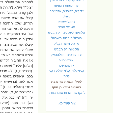
משחק קליקרים לאירוע שלך
להחריב את העולם כיו
הדר קופות רושמות
זצוק"ל זיע"א ('תורת 
צדיקים, מקובלים, אדמו"רים
ולכן קודם המבול היו 
בעולם
קיבל את שבע מצוות ב
כרמל אשראי
תורה). שלכן התיבה הי
אשראי מהיר
ותיבה לתתא הכי הוו כ
הלוואות לעסקים רק תבקש
וגו', ועד דאתקיים בי
פורטל הובלות בישראל
וכדין הוה תיבה ארון ה
פ
ורטל צימר בקליק
קיבלו את שבע מצוות 
הלוואות רק תבקש
שבנ"י קיבלו את התורה
מיני קורסים - פולסטאק
ורמזו שהמבול בא ע"י 
אז את החיבור לקדושה
יצירת טריויה
[תלינו] עלינו" (שמות 
יויו משחקים
'(דברים ז, ז) "לא מרב
קליפיקלפ - קליפ מדליק בקלי
בכם, שאפילו בשעה ש
קלות
אמר לפני (בראשית יח,
לעילוי נשמת מרים בת
אמר: (תהלים כב, ז) "ו
עמנואל ועזרא בן יוסף
(בראשית יא, ד) "הבה נ
להקדשה או פרסום באתר
יח, לה) "מי בכל אלקי 
-
מלך צור, אמר: (יחזקא
צור קשר כאן
שנאמר במשה ואהרן יו