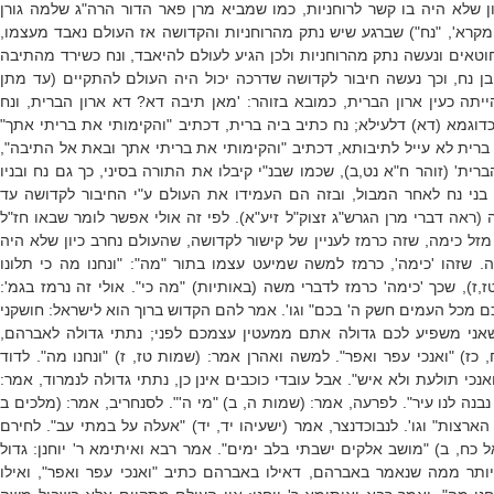
ן שלא היה בו קשר לרוחניות, כמו שמביא מרן פאר הדור הרה"ג שלמה גורן
המקרא', "נח") שברגע שיש נתק מהרוחניות והקדושה אז העולם נאבד מעצמו,
חוטאים ונעשה נתק מהרוחניות ולכן הגיע לעולם להיאבד, ונח כשירד מהתיבה
ן נח, וכך נעשה חיבור לקדושה שדרכה יכול היה העולם להתקיים (עד מתן
יתה כעין ארון הברית, כמובא בזוהר: 'מאן תיבה דא? דא ארון הברית, ונח
דוגמא (דא) דלעילא; נח כתיב ביה ברית, דכתיב "והקימותי את בריתי אתך"
ה ברית לא עייל לתיבותא, דכתיב "והקימותי את בריתי אתך ובאת אל התיבה",
ברית' (זוהר ח"א נט,ב), שכמו שבנ"י קיבלו את התורה בסיני, כך גם נח ובניו
בני נח לאחר המבול, ובזה הם העמידו את העולם ע"י החיבור לקדושה עד
 (ראה דברי מרן הגרש"ג זצוק"ל זיע"א). לפי זה אולי אפשר לומר שבאו חז"ל
מזל כימה, שזה כרמז לעניין של קישור לקדושה, שהעולם נחרב כיון שלא היה
. שזהו 'כימה', כרמז למשה שמיעט עצמו בתור "מה": "ונחנו מה כי תלונו
טז,ז), שכך 'כימה' כרמז לדברי משה (באותיות) "מה כי". אולי זה נרמז בגמ':
כם מכל העמים חשק ה' בכם" וגו'. אמר להם הקדוש ברוך הוא לישראל: חושקני
אני משפיע לכם גדולה אתם ממעטין עצמכם לפני; נתתי גדולה לאברהם,
 כז) "ואנכי עפר ואפר". למשה ואהרן אמר: (שמות טז, ז) "ונחנו מה". לדוד
אנכי תולעת ולא איש". אבל עובדי כוכבים אינן כן, נתתי גדולה לנמרוד, אמר:
בנה לנו עיר". לפרעה, אמר: (שמות ה, ב) "מי ה'". לסנחריב, אמר: (מלכים ב
הארצות" וגו'. לנבוכדנצר, אמר (ישעיהו יד, יד) "אעלה על במתי עב". לחירם
ל כח, ב) "מושב אלקים ישבתי בלב ימים". אמר רבא ואיתימא ר' יוחנן: גדול
תר ממה שנאמר באברהם, דאילו באברהם כתיב "ואנכי עפר ואפר", ואילו