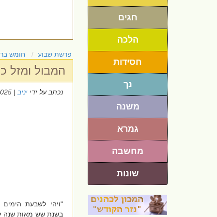
חגים
הלכה
פרשת שבוע
חומש בר
חסידות
המבול ומזל כ
נך
נכתב על ידי
יניב
| 16/10/2025
משנה
גמרא
מחשבה
שונות
"ויהי לשבעת הימים 
בשנת שש מאות שנה ל