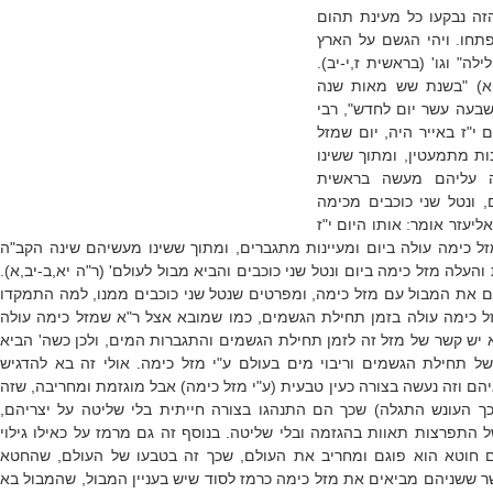
זה נבקעו כל מעינת תהום
תחו. ויהי הגשם על הארץ
לה" וגו' (בראשית ז,י-יב).
 יא) "בשנת שש מאות שנה
שבעה עשר יום לחדש", רבי
 י"ז באייר היה, יום שמזל
ות מתמעטין, ומתוך ששינו
ה עליהם מעשה בראשית
, ונטל שני כוכבים מכימה
ליעזר אומר: אותו היום י"ז
ל כימה עולה ביום ומעיינות מתגברים
,
ומתוך ששינו מעשיהם שינה הקב"ה
עלה מזל כימה ביום ונטל שני כוכבים והביא מבול לעולם
' (ר"ה יא,ב-יב,א).
ים את המבול עם מזל כימה, ומפרטים שנטל שני כוכבים ממנו, למה התמקדו
 כימה עולה בזמן תחילת הגשמים, כמו שמובא אצל ר"א שמזל כימה עולה
 יש קשר של מזל זה לזמן תחילת הגשמים והתגברות המים, ולכן כשה' הביא
של תחילת הגשמים וריבוי מים בעולם ע"י מזל כימה. אולי זה בא להדגיש
יהם וזה נעשה בצורה כעין טבעית (ע"י מזל כימה) אבל מוגזמת ומחריבה, שזה
ך העונש התגלה) שכך הם התנהגו בצורה חייתית בלי שליטה על יצריהם,
 התפרצות תאוות בהגזמה ובלי שליטה. בנוסף זה גם מרמז על כאילו גילוי
 חוטא הוא פוגם ומחריב את העולם, שכך זה בטבעו של העולם, שהחטא
ר ששניהם מביאים את מזל כימה כרמז לסוד שיש בעניין המבול, שהמבול בא