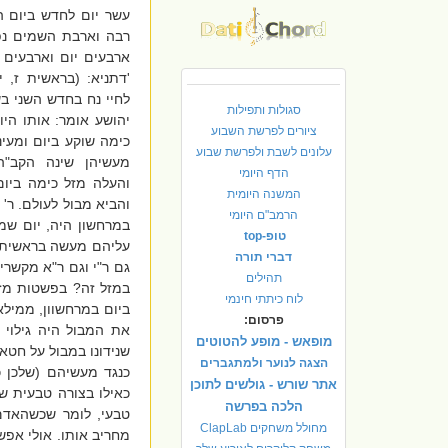
עשר יום לחדש ביום ה
רבה וארבת השמים נפ
ארבעים יום וארבעים לי
'דתניא: (בראשית ז,
לחיי נח בחדש השני ב
סגולות ותפילות
יהושע אומר: אותו היום
ציורים לפרשת השבוע
כימה שוקע ביום ומעינ
עלונים לשבת ולפרשת שבוע
מעשיהן שינה הקב"
הדף היומי
והעלה מזל כימה ביום
המשנה היומית
והביא מבול לעולם. ר' א
הרמב"ם היומי
במרחשון היה, יום שמז
טופ-top
עליהם מעשה בראשית וה
דברי תורה
גם ר"י וגם ר"א מקשר
תהילים
במזל זה? בפשטות מזל
לוח כיתתי חינמי
ביום במרחשוון, ממילא
פרסום:
את המבול היה גילוי 
מופאש - מופע להטוטים
שנידונו במבול על חטא
הצגה לנוער ולמתגברים
כנגד מעשיהם (שלכן כ
אתר שורש - גולשים לתוכן
כאילו בצורה טבעית של
הלכה בפרשה
טבעי, לומר שכשהאדם
מחולל משחקים ClapLab
מחריב אותו. אולי אפש