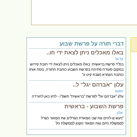
דברי תורה על פרשת שבוע
באלו מאכלים ניתן לצאת ידי חו..
גל גל
בס''ד פרשת בראשית: באלו מאכלים ניתן לצאת ידי חובת קידוש
במקום סעודה פתיחה בפרשת השבוע כותבת התורה, נוסח אותו
כותבת הגמרא (שבת קיט ע''
עלון "אברהם יגל" ל..
avim
עלון "אברהם יגל" לפרשת "בראשית" תשפ"ו - לחץ כאן להורדה
פרשת השבוע - בראשית
אלון
"וַיַּעַשׂ אֱ-לֹהִים אֶת שְׁנֵי הַמְּאֹרֹת הַגְּדֹלִים אֶת הַמָּאוֹר הַגָּדֹל
לְמֶמְשֶׁלֶת הַיּוֹם וְאֶת הַמָּאוֹר הַקָּטֹן לְמֶמְשֶׁלֶת הַלַּ