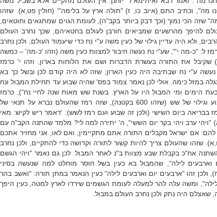
נו מה". ואמר רבא ואיתימא ר' יוחנן: אין העולם מתקיים אלא בשביל משה
ו מה", וכתיב התם (איוב כו, ז) "תולה ארץ על בלימה"' (חולין פט,א). שזהו
 שזה הכי נמוך (וכך דבק ביותר בקב"ה), לעומת הגוים שמתגאים וחוטאים,
ולם להיפך מהרשעים שמביאים חורבן לעולם בחטאיהם, שכך נחרב העולם
ם, ולא היה עדיין גילוי של כעין משה ע"י נח כדי שיעמוד העולם, ולכן נחרב
מז ל: "כ-מה י'", שע"י נח נעשה חיבור למצוות כעין משה (וזהו 'כ-מה' – כמשה
 שקיבל את התורה בעשרת הדברות ושם את הלוחות בארון, וזהו י' כרמז
עשה ע"י נח שבתיבה היה כעין הארון; שזה לא היה קודם לכן ובשל כך בא
גלה במזל כימה. אולי לכן נאמר צמוד בפס' שהיה שבוע עד תחילת המבול ונח
("ויהי לשבעת הימים ומי המבול היו על הארץ. בשנת שש מאות שנה לחיי נח"), כרמז
לבריאה שנבראה בשבוע וגילוי של שש (שזהו 600 בקטנה), שזה רמז שהעולם נברא על תנאי של
 בבריאה ביום השישי (ולכן זה שבוע ועם רמז לשש): 'דאמר ריש לקיש: מאי
 "ויהי ערב ויהי בקר יום הששי", ה' יתירה למה לי? מלמד שהתנה הקב"ה עם
הם: אם ישראל מקבלים התורה אתם מתקיימין; ואם לאו, אני מחזיר אתכם
,א). שזהו שהעולם צריך להיות קשור לתורה וקדושה כדי להתקיים, ולכן נחרב
השתנה אח"כ בקבלת שבע מצוות ב"נ לאחר המבול. לכן גם נאמר "ויהי הגשם
 וארבעים לילה", שהמבול בא כעין בשל חוסר מוחלט למה שנעשה בסיני
, ולכן זהו "ארבעים יום וארבעים לילה" כעין הנאמר במתן תורה:
"
ואשב בהר
לילה", ומשה עלה להר למעלה לעומת הגשמים שירדו לארץ למטה, כעין היפך
אצלם היה נתק ולכן נחרב העולם במבול.