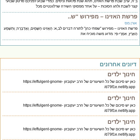
ה, ערב שבת פרשת האזינו, תהא שנת פלאות וניסים. כמדי שבוע לפניכם סרטון שבועי
ר לשבת ולחג הסוכות – על אחד מפסוקי השירה שרלוונטיים מכל
רשת האזינו – מפירוש "ש..
ורן מס
שת האזינו – מפירוש "שפתי כהן" לתורה דברים לב,א: הַאֲזִינוּ הַשָּׁמַיִם, וַאֲדַבֵּרָה; וְתִשְׁמַע
אָרֶץ, אִמְרֵי-פִי: מדוע משה מוכיח את
יונים אחרונים
חינוך ילדים
כאן יש סיכום של כל השיעורים של הרב יעקובזון https://effulgent-gnome-
d79f1e.netlify.app/
חינוך ילדים
כאן יש סיכום של כל השיעורים של הרב יעקובזון https://effulgent-gnome-
d79f1e.netlify.app/
חינוך ילדים
כאן יש סיכום של כל השיעורים של הרב יעקובזון https://effulgent-gnome-
d79f1e.netlify.app/