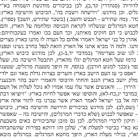
דורות
' (
סנהדרין קד
,
ב
),
לכן בביכורים מודגשת השמחה בא
"
י
לים
.
וכן מודגש
: "
וירשתה וישבת בה
",
הכיבוש והישיבה בארץ
:
ה
"
. (
מה שתירש
-
תכבש ותשב
.) [
בשכר שתירש
,
תשב
]' (
ספרי
).
טא המרגלים שנשלחו לקראת הכניסה ומלחמה על הארץ
,
והם
כבוש כי הם חזקים מאיתנו
,
וכך העם בכו ואמרו בעקבותיהם
:
 אהרן כל בני ישראל ויאמרו אלהם כל העדה לו מתנו בארץ מצרים
תנו
.
ולמה ה
'
מביא אתנו אל הארץ הזאת לנפל בחרב נשינו וטפנו
ב לנו שוב מצרימה
" (
במדבר יד
,
ב
-
ג
),
לכן מודגש כיבוש הארץ
;
כרמז שעל חטא המרגלים יגלו מהארץ
,
תתבטל הישיבה בה
,
שעל
כפר
(
ובכך למנוע חורבן
).
בנוסף
,
זה היפך מטענת מרגלים
,
שטענו
: 
אפס כי עז העם הישב בארץ והערים בצרות גדלת מאד וגם ילדי
לק יושב בארץ הנגב והחתי והיבוסי והאמרי יושב בהר והכנעני
ד הירדן … והאנשים אשר עלו עמו אמרו לא נוכל לעלות אל העם
במדבר יג
,
כח
-
לא
),
והוסיפו שאי אפשר לחיות בארץ
: "
ויוציאו דבת
ה אל בני ישראל לאמר הארץ אשר עברנו בה לתור אתה ארץ
" 
שם
,
לב
).
לכן מודגש בביכורים הירושה והישיבה בארץ
,
כיבוש
)
שאפשר לכבוש
(
שלא כדברי המרגלים
),
והישיבה בה – שאפשר
תיקון לדברי המרגלים
.
לכן גם מובן שהביכורים באים משבעת
קא בא"
י כביטוי למעלת א"
י,
שלכן זהו דווקא בפירות שהשתבחה
א"
י,
כגילוי מעלת הארץ,
היפך מחטא המרגלים.
במרגלים מובא