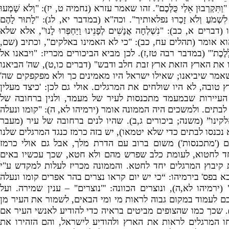
"
וַתִּקְרְבוּן אֵלַי כֻּלְּכֶם
".
זהו שאמר עזרא
(
נחמיה ט
,
יז
): "
וְלֹא שָׁמְעוּ
וּ לִשְׁמֹעַ וְלֹא זָכְרוּ נפלאותיך
".
וכה
"
א
(
במדבר יא
,
לג
): "
לָתוּר לָהֶם
ו
(
דברים א
,
כב
): "
נִשְׁלְחָה אֲנָשִׁים לְפָנֵינוּ וַיַּחְפְּרוּ לָנוּ
",
אלא שלא
הוא אומר
(
תהלים עח
,
כב
): "
כי לא האמינו באלקים
",
וכתיב
(
שם
,
ָלֶכֶת
"' (
במדבר רבה טז
,
ז
).
לכן מביא הביכורים מכריז
: "
ויבאנו אל
ו את הארץ הזאת ארץ זבת חלב ודבש
" (
דברים כו
,
ט
),
שה
'
הביאנו
אמר שיביאנו
;
שאילו ישראל היו מאמינים כך ולא מפקפקים שה
'
רץ טובה
,
לא היו שולחים את המרגלים
.
אולי גם לכן
: '
כיצד מעלין
העיירות שבמעמד מתכנסות לעיר של מעמד
,
ולנין ברחובה של
 לבתים
.
ולמשכים היה הממונה אומר
(
ירמיהו לא
,
ה
): "
קומו ונעלה
קינו”
(
משנה
;
ביכורים ג
,
ב
)
.
שהיו לנים ברחובה של עיר
(
מעבר
נכנסו לבתים כדי שלא יטמאו
),
יש בזה כרמז כנגד המרגלים שלנו
ים
('
מתכנסות
')
משום ברוב עם הדרת מלך
,
אבל גם אולי כרמז
ד לחטוא
,
לעומת כלב שפרש מהם ולא חטא
,
שכך עכשיו באים
 קיבוץ המרגלים יחד לחטא
.
והממונה מכריז לעלות למקדש ע
"
י
בא בפס
'
בירמיהו
: “
כי יש יום קראו נצרים בהר אפרים קומו ונעלה
" 
ירמיהו לא
,
ה
),
ונוצרים הכוונה
: '
"
נוצרים
" –
ענין שמירה
.
ועל
ם לעמוד במקום גבוה לראות מי ומי הבאים
,
לשמור את העיר מן
)
שכך כמו שהצופים מביטים בראיה כדי להודיע לאנשי העיר אם
ו המרגלים לראות את הארץ ולהודיע לישראל
,
והם הזהירו את