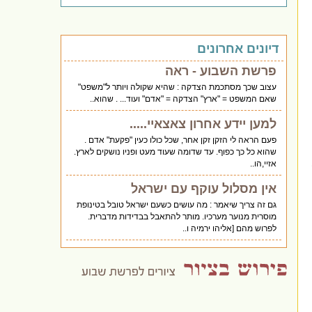
דיונים אחרונים
פרשת השבוע - ראה
עצוב שכך מסתכמת הצדקה : שהיא שקולה ויותר ל"משפט"
שאם המשפט = "ארץ" הצדקה = "אדם" ועוד... . שהוא..
למען יידע אחרון צאצאיי.....
פעם הראה לי הזקן זקן אחר, שכל כולו כעין "פקעת" אדם .
שהוא כל כך כפוף. עד שדומה שעוד מעט ופניו נושקים לארץ.
אזיי,הו..
אין מסלול עוקף עם ישראל
גם זה צריך שיאמר : מה עושים כשעם ישראל טובל בטינופת
מוסרית מנוער מערכיו. מותר להתאבל בבדידות מדברית.
לפרוש מהם [אליהו ירמיה ו..