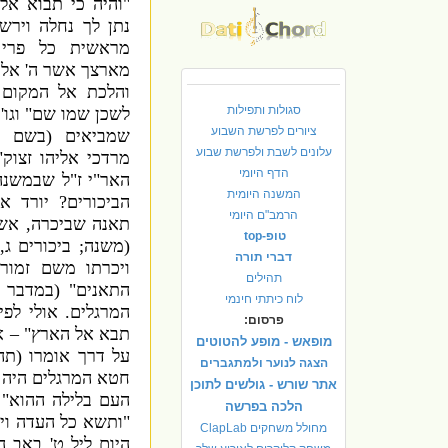
"
והיה כי תבוא א
נתן לך נחלה וירש
מראשית כל פרי
מארצך אשר ה
'
אלק
והלכת אל המקום
סגולות ותפילות
לשכן שמו שם
"
וגו
(
ציורים לפרשת השבוע
שמביאים
(
בשם ה
עלונים לשבת ולפרשת שבוע
מרדכי אליהו זצוק
"
הדף היומי
האר
"
י ז
"
ל שבמשנה
המשנה היומית
הביכורים
?
יורד א
הרמב"ם היומי
תאנה שביכרה
,
אשכ
טופ-top
(
משנה
;
ביכורים ג
,
דברי תורה
ויכרתו משם זמור
תהילים
התאנים
" (
במדבר י
לוח כיתתי חינמי
המרגלים
.
אולי לפ
פרסום:
תבא אל הארץ
" –
א
מופאש - מופע להטוטים
על דרך אומרו
(
תה
הצגה לנוער ולמתגברים
חטא המרגלים היה 
אתר שורש - גולשים לתוכן
העם בלילה ההוא
 (
הלכה בפרשה
"
ותשא כל העדה וית
מחולל משחקים ClapLab
היום
ליל ט
'
באב ה