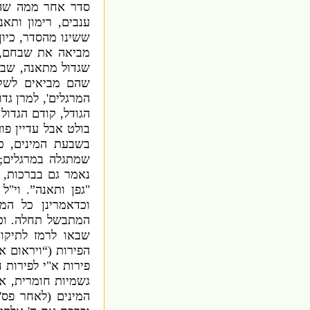
סדר אחר ממה שהת
ענבים,
רימון ותא
ששינו מהסדר,
כיו
מביאה את שבחם,
שגדול מתאנה,
שבא
שהם מביאים לשקי
המרגלים',
למרן גדו
הגודל,
קודם הגדול 
בולט אבל עדיין פו
בשבעת המינים,
כ
שמתגלה במרגלים
נאמר גם בברכות,
"
גפן ותאנה”
.
וי
"
ל 
וכדאמרינן כל המ
המתבשל תחלה
.
וכ
שבאו לרמז לתיקו
הפירות
(“
ויראום א
פירות א
"
י לפירות ח
גשמיות חומרית
,
אב
המינים
(
לאחר פס
'