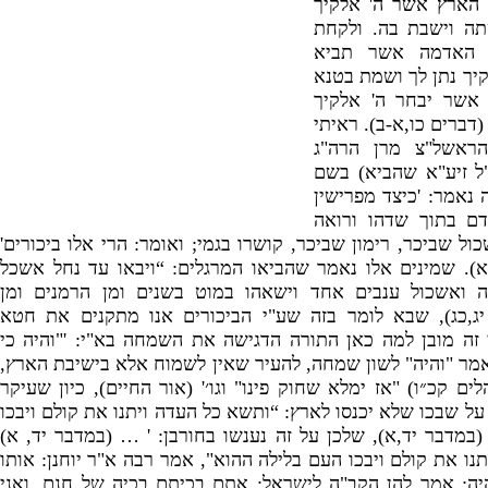
ל הארץ אשר ה
'
אלקיך
תה וישבת בה
.
ולקחת
 האדמה אשר תביא
יך נתן לך ושמת בטנא
 אשר יבחר ה
'
אלקיך
' 
דברים כו
,
א
-
ב
).
ראיתי
ראשל
"
צ מרן הרה
"
ג
ל זיע
"
א שהביא
)
בשם
 נאמר
: '
כיצד מפרישין
דם בתוך שדהו ורואה
ול שביכר
,
רימון שביכר
,
קושרו בגמי
;
ואומר
:
הרי אלו ביכורים
'
א
).
שמינים אלו נאמר שהביאו המרגלים
: “
ויבאו עד נחל אשכל
ה ואשכול ענבים אחד וישאהו
במוט בשנים ומן הרמנים ומן
ג
,
כג
),
שבא לומר בזה שע
"
י הביכורים אנו מתקנים את חטא
י זה מובן למה כאן התורה הדגישה את השמחה בא
"
י
: '"
והיה כי
מר
"
והיה
"
לשון שמחה
,
להעיר שאין לשמוח אלא בישיבת הארץ
,
לים קכ״ו
) "
אז ימלא שחוק פינו
"
וגו׳
' (
אור החיים
),
כיון שעיקר
על שבכו שלא יכנסו לארץ
: “
ותשא כל העדה ויתנו את קולם ויבכו
"
במדבר יד
,
א
),
שלכן על זה נענשו בחורבן
: ' …
(
במדבר יד
,
א
)
נו את קולם ויבכו העם בלילה ההוא
",
אמר רבה א
"
ר יוחנן
:
אותו
יה
;
אמר להן הקב
"
ה לישראל
:
אתם בכיתם בכיה של חנם
,
ואני