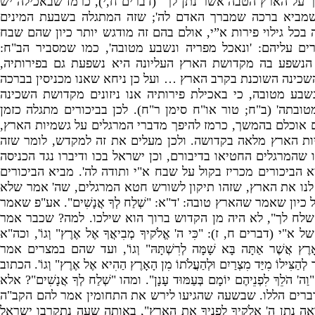
 על הארץ הטבה אשר נתן לך
" (
דברים ח
,
י
),
כרמז שבאכילה יש
מביא ברכה שמברך האדם לה
';
שזה המתגלה בשבעת המינים
בכל גילוי פירות א”י
,
אולם בהם זה מודגש יותר כיון שהם שבח
ים עליהם
: '
ונאכל מפריה ונשבע מטובה
',
כמו שמסביר הב
"
ח
:
נשפע בה מקדושת הארץ העליונה היא נשפעת גם בפירותיה
,
שכינה השוכנת בקרב הארץ … ועל כן ניחא שאנו מכניסין בברכה
נשבע מטובה
,
כי באכילת פירותיה אנו ניזונים מקדושת השכינה
טובתה
' (
ב
"
ח
;
טור או
"
ח סימן ר
"
ח
).
לכן בביכורים מתגלה כזמן
ם אוכלם בהמשך
,
כרמז להיפך מדברי המרגלים על גשמיות הארץ
,
ות הארץ מלאה בקדושה
.
ולכן מעלים את זה למקדש
,
לומר שזה
 שהמרגלים החטיאו בדיבורם
,
וכן ישראל בכו ודיברו נגד הכניסה
א הביכורים מכריז בקול על שבח א
"
י ותודה לה
'.
מביא הביכורים
לנו את הארץ
,
שזהו תיקון לשורש חטא המרגלים
,
שה
'
אמר שלא
ל כיון שאמר שהארץ טובה
: '
ד
"
א
: "
שְׁלַח לְךָ אֲנָשִׁים
".
אע
"
פ שאמר
שלח לך
",
לא היה מן הקדוש ברוך הוא שילכו
.
למה
?
שכבר אמר
של א
"
י
(
דברים ח
,
ז
): "
כִּי ה
'
אֱלֹקיךָ מְבִיאֲךָ אֶל אֶרֶץ
"
וְגוֹ
'
,
וכה
"
א
ָרֶץ אֲשֶׁר אַתָּה בָּא שָׁמָּה לְרִשְׁתָּהּ
"
וְגוֹ
',
ועד שהם במצרים אמר
ד לְהַצִּילוֹ מִיַּד מִצְרַיִם וּלְהַעֲלֹתוֹ מִן הָאָרֶץ הַהִיא אֶל אֶרֶץ
"
וְגוֹ
'.
הכתוב
)
וַה
'
הֹלֵךְ לִפְנֵיהֶם יוֹמָם בְּעַמּוּד עָנָן
".
ומהו
"
שְׁלַח לְךָ אֲנָשִׁים
"?
אלא
ברים הללו
.
שבשעה שהגיעו לירש את התחומין אמר להם הקב
"
ה
אֵה נָתַן ה
'
אֱלֹקיךָ לְפָנֶיךָ אֶת הָאָרֶץ
",
באותה שעה נתקרבו ישראל