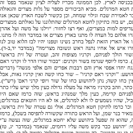
כניסה לארץ
.
לכן הממונה מכריז לעליה לציון שנאמר בפס
'
זה
 חטא המרגלים
.
מביא הביכורים מספר על גלות מצרים והגאולה
 לאמירת שבח וגילוי שמחה
,
וכן כקשור לשבח הארץ שכאן אנו
ם
,
יש בזה כתיקון לחטא המרגלים שהתלוננו על גאולתם ממצרים
דיפים למות במצרים
),
ואף רצו לחזור
: “
וילנו על משה ועל אהרן
רו אלהם כל העדה לו מתנו בארץ מצרים או במדבר הזה לו מתנו
.
 אל הארץ הזאת לנפל בחרב נשינו וטפנו יהיו לבז הלוא טוב לנו
רו איש אל אחיו נתנה ראש ונשובה מצרימה”
(
במדבר יד
,
ב
-
ד
).
שור הולך לפניהם
,
וקרניו מצופות זהב
,
ועטרה של זית בראשו
'
).
כרמז ליוסף שנרמז בשור וקרנים
: “
בכור שורו הדר לו וקרני ראם
נגח יחדו אפסי ארץ והם רבבות אפרים והם אלפי מנשה”
(
דברים
הושע
: '
"
וקרני ראם קרניו
" –
שור כחו קשה ואין קרניו נאות
,
אבל
ין כחו קשה
;
נתן ליהושוע כחו של שור ויופי קרני ראם
' (
רש”י
).
כתר
,
וזהב בקרניו מראה על מעלה גדולה כעין מלך שיש עליו כתר
לפניהם קדימה
,
כעין מלך שמנהיג בראש
;
שזה כרמז שאם היו
יל
,
שהיו נשמעים לו ולא למרגלים
,
אז לא היו חוטאים במרגלים
;
כו
'
כרמז לתיקון חטא המרגלים
.
אולי גם עטרה של זית בראשו
,
מאיר בנר שמן
,
ועל הראש כתורה שקשורה לתפיסה בשכל
),
כרמז
,
שהוא זה שפעל ביהושע שלא יחטא במרגלים
,
שזה נעשה ע
"
י
ו
: '
יהושע כבר בקש משה עליו רחמים
,
שנאמר
(
במדבר יג
,
טז
)
בן נון יהושע
",
י
'
ה יושיעך מעצת מרגלים
' (
סוטה לד
,
ב
).
לכן זה