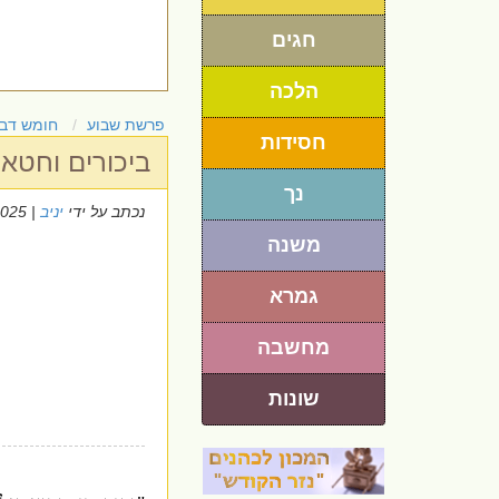
חגים
הלכה
פרשת שבוע
חומש דבר
חסידות
ביכורים וחטא
נך
נכתב על ידי
יניב
| 10/9/2025
משנה
גמרא
מחשבה
שונות