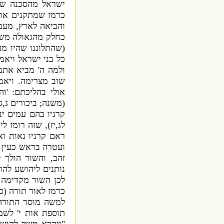
ישראל מהסכנה שב
כרמז שמתקנים את
והביאה לארץ
,
מעבר
כחלק מהגאולה מש
(
שהתלוננו שהיו מע
כל בני ישראל ויאמ
ולמה ה
'
מביא אתנו
שוב מצרימה
.
ויאמ
אולי בהליכתם
: '
וה
(
משנה
;
ביכורים ג
,
ג
קרניו בהם עמים י
לג
,
יז
),
שזה רומז לי
ראם קרניו נאות וא
ועטרה בראש כעין 
זהב
,
והשור הולך 
נותנים ליהושע להוב
לכן השור מקדימה ו
כרמז לאור תורה
(
כ
למשה מוסר התורה
תוספת אות י
'
לשמ
"
ויקרא משה להושע 