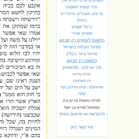
משחק קליקרים לאירוע שלך
אקבע לכם בכיה ל
הדר קופות רושמות
כתיקון לחטא המרג
צדיקים, מקובלים, אדמו"רים
'"
וירשתה וישבתה ב
בעולם
כרמז שמתקן את ח
כרמל אשראי
אמרו שאי אפשר ל
אשראי מהיר
“
וילנו על משה ועל
הלוואות לעסקים רק תבקש
או במדבר הזה לו מ
פורטל הובלות בישראל
יהיו לבז הלוא טו
פ
ורטל צימר בקליק
ומודגש
הישיבה בה 
הלוואות רק תבקש
זה בא הביכורים ל
מיני קורסים - פולסטאק
שאי אפשר לכבוש
“
יצירת טריויה
הענק ראינו שם
.
עמ
יויו משחקים
ישב על הים ועל י
קליפיקלפ - קליפ מדליק בקלי
כי חזק הוא ממנו
" (
קלות
הארץ אשר תרו את
לעילוי נשמת מרים בת
אכלת יושביה הוא
(
עמנואל ועזרא בן יוסף
להקדשה או פרסום באתר
שכבשנו
(
הירושה
 –
-
לחיות בה
;
שכל זה 
צור קשר כאן
המינים ושגדלו דוו
בהם א"
י,
ודווקא מ