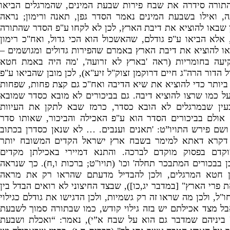
ורה סידרה את שבח פירות שבעת המינים,
שהמרגלים הביאו
נה,
ואילו בשבעת המינים נאמר הסדר גפן,
תאנה ורימון;
נראה
ן שבאו להוציא את דיבת הארץ,
לכן לא לקחו ע"
פ הסדר שהתורה
אלא הביאו ע"
פ גודלם,
שהאשכול הוא הכי גדול,
ואח"
כ רימון
ו להוציא את דיבת הארץ באמרם שהפירות גדולים ומגושמים –
עה בחומריות (
ראה '
בארץ לא זרועה', '
מה היה באמת חטא
ל הדור הרה"
ג חיים דרוקמן זצוק"
ל זיע"
א),
לכן מובן שהביאו ע"
פ
ביותר כדי להוציא את שיא הדיבה ואח"
כ גם קצת פחות,
שפחות
על כמו שרצו להוציא דיבה.
גם בביכורים לא מובא כסדר שמובא
עין שבמרגלים לא הובא כסדר,
כרמז שבא לתקן את העיוות
;
אולם בביכורים הסדר הוא ע"
פ האכילה והביכור,
שאותו סדר
ושם פירש התויו”ט: '
תאנים וענבים
.
…
לא שנאן כסדרן בכתוב
דקרא דאתא למימר בשבח ארץ ישראל הקדים המשובח יותר
וקדם בפסוק מוקדם לברכה
.
והתנא דמיירי באכילתן מקדים
ן בבכורים המתבכר תחלה
'
וכו
' (
תויו
"
ט
;
ברכות ו
,
ח
).
כך שנראה
ן חטא המרגלים
,
ולכן להבדיל מדעתם שהראו רק את מראה
ת פרי הארץ
" [
במדבר יג
,
כו
]),
שבצד החיצוני לא רואים הבדל בין
ו
"
ל
,
ולכן מה שראו זה רק גשמיות
,
ולכן הדגישו את גודלם כגילוי
ל מצד אכילתם יש בזה גילוי קודש
,
כמו שבתורה סמוך לשבעת
ביניהם שמדבר גם הוא על שבח א”י
),
נאמר
: “
ואכלת ושבעת