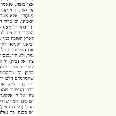
אצל משה
,
שנאמר
אֶל מִצְוֹתֶיךָ וַיְמָאֲנ
מְנוּחָה
".
אלא אמר
האמינו
.
וכן בדוד 
י
) "
וּבְתוֹרָתוֹ מֵאֲנוּ ל
המקום הזה ויתן לנ
לארץ הטובה כמו ש
יביאנו ויכניסנו לא
את הביכורים
?
כל 
עיר
,
ולא היו נכנסין
ציון אל
(
בית
)
ה
'
אל
לטעם ההלכתי שלא 
בחוץ
.
וכן מתקבצ
שהמרגלים הלכו יח
יחד בכדי לתקן את
דברי הנוצרים שמו
ציון אל ה
'
אלקינו
(
הצופים יאמר שדרכ
הנזק
' (
מצודות ציון
.
יש סכנה
,
כך נשלח