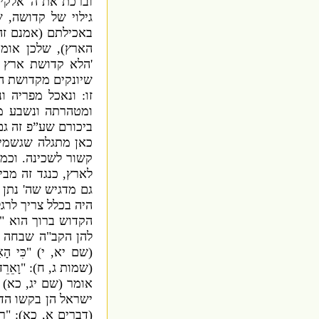
וברכת את ה
'
אלקיך
גילוי של קדושה
,
ש
באכילתם
(
אמנם זה 
הארץ
),
שלכן אומר
'
הלא קדושת ארץ ה
שיונקים מקדושת ה
זו
:
ונאכל מפריה ו
ומטהרתה ונשבע מ
ביכורם שע”פ זה ג
כאן מתגלה שגשמי
קשור לשכינה
.
וכמו
לארץ
,
כנגד זה מבי
גם מדגיש שה
'
נתן 
היה בכלל צריך לרג
הקדוש ברוך הוא
"
להן הקב
"
ה שבחה 
(
שם יא
,
י
) "
כִּי הָא
(
שמות ג
,
ח
): "
וָאֵרֵ
אומר
(
שם יג
,
כא
 "
ישראל הן בקשו הד
(
דברים א
,
כא
): "
רְ