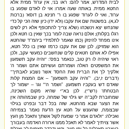
לבית המדרש
,
אמר להם
:
ראו בני
,
אין ערוד ממית אלא
החטא ממית
.
באותה שעה אמרו
:
אוי לו לאדם שפגע בו
ערוד
,
ואוי לו לערוד שפגע בו ר
'
חנינא בן דוסא
' (
ברכות
לג
,
א
).
בפשטות שם את עקבו
(
ולא ידו
)
כיון שזה הכי קל כדי
שהנחש יצא וינשכהו
(
שלא צריך להתכופף אלא רק לשים
רגלו בקלות
);
אולם נראה שבה לומר בכך שאין בו חטא ולכן
אינו מפחד להינזק
(
כמו שאמר לתלמידי ביהמ
"
ד שהחטא
הוא שמזיק
),
לכן שם את עקבו כרמז שאין בו כלל חטא
,
אפילו לא אותם חטאים קלים שנחשבים כמעשי עקב
,
ולכן
ראוי שיהיה לו רק טוב
,
כנאמר בפס
': “
והיה עקב תשמעון
את המשפטים האלה ושמרתם ועשיתם אתם ושמר ה
'
אלקיך לך את הברית ואת החסד אשר נשבע לאבתיך
"
(
דברים ז
,
יב
). '
"
והיה עקב תשמעון
" –
אם המצות קלות
שאדם דש בעקביו תשמעון
.
"
ושמר ה
'”
וגו
'
–
ישמור לך
הבטחתו
' (
רש
"
י
).
לכן בא
"
י שהיא מקום השכינה
,
שמחוברת לקב
"
ה יש גילוי של שמחה
,
כיון שבמהותה אין
את הצער שבא מהחטא
.
שזה בכל דבר ובפרט בגילוי
שבצומח
,
שהעונש על חטא עץ הדעת נאמר בצמיחה
ואכילה
: “
ולאדם אמר כי שמעת לקול אשתך ותאכל מן העץ
אשר צויתיך לאמר לא תאכל ממנו ארורה האדמה בעבורך
בעצבון תאכלנה כל ימי חייך
.
וקוץ ודרדר תצמיח לך ואכלת