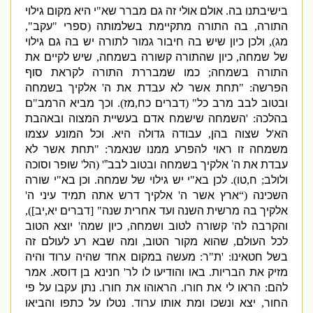
בישיבתנו בה
.
אולם אולי זה גם מברר שא
"
י היא מקום גילוי
התורה
,
בה התורה מתקיימת בשלמותה
(
ספרי
"
עקב
",
מג
),
ולכן כיון שיש בה חיבור גמור לתורה יש בה גם גילוי
של שמחה
,
כיון שהתורה קשורה בשמחה
,
שיש לקיים את
התורה בשמחה
;
כמו שמבררת התורה לקראת סוף
הפרשה
: "
תחת אשר לא עבדת את ה
'
אלקיך בשמחה
ובטוב לבב מרב כל
" (
דברים כח
,
מז
).
וכך מביא הרמב
"
ם
בהלכה
: '
השמחה שישמח אדם בעשיית המצוה ובאהבת
הא
'
ל שצוה בהן
,
עבודה גדולה היא
.
וכל המונע עצמו
משמחה זו ראוי להפרע ממנו שנאמר
: "
תחת אשר לא
עבדת את ה
'
אלקיך בשמחה ובטוב לבב”
' (
הל
'
שופר וסוכה
ולולב
;
ח
,
טו
)
.
לכן בא
"
י יש גילוי של שמחה
.
וכן בא
"
י שורה
השכינה
(“
ארץ אשר ה
'
אלקיך דרש אתה תמיד עיני ה
'
אלקיך בה מרשית השנה ועד אחרית שנה
" [
דברים יא
,
יב
]),
והקרבה לה
'
קשורה לטוב ושמחה
,
כיון שמה
'
יוצא הטוב
לכל העולם
,
שהוא מקור הטוב
,
ומה שבא רע לעולם זה
בשל חטאינו
: '
ת
"
ר
:
מעשה במקום אחד שהיה ערוד והיה
מזיק את הבריות
.
באו והודיעו לו ל
ר
'
חנינא בן דוסא
.
אמר
להם
:
הראו לי את חורו
.
הראוהו את חורו
.
נתן עקבו על פי
החור
,
יצא ונשכו ומת אותו ערוד
.
נטלו על כתפו והביאו