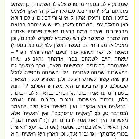
שמביא
;
אולם בספרי מתפרש על גילוי השמחה
,
וכן משמע
מתרגום יב”ע
: '
ותחדי בכל טבתא דיהב לך ה
'
אלקך ולאינש
בתיכון ותהנון ותיכלון אתון וליואי וגיורי דביניכון
').
לכן דווקא
כאן מתגלה עניין השמחה בארץ
,
כיון שיש שמחה בהנאה
מהביכורים
,
שאדם שמח בראית ראשית פירותיו שצמחו
וזה שמחה שמקשר לקודש
(
שמביא למקדש לכהנים
),
וכן
מאכיל אז מפירותיו גם מעשר ראש
ון ללוי
(
כמובא בספרי
)
ומעשר עני לגר
(
שהוא
עני
): '
וטעם
"
אתה והלוי והגר
" –
שאתה חייב לשמחם בפרי אדמתך
' (
ראב
"
ע
),
שזהו
שהשמחה בביכורים מתפשטת הלאה
,
שכך ממשיך גם
במעשרות ושמחה לאחרים
.
וגילוי השמחה מתפשט להכל
כיון שזה קשור לשורש העולם ולכן משפיע לכל המציאות
שבעולם
,
כיון שהביכורים הוא משורש העולם
: '
ר
'
הונא
בשם ר
'
מתנה אמר
:
בזכות ג
'
דברים נברא העולם –
בזכות
חלה
,
ובזכות מעשרות
,
ובזכות בכורים
.
ומה טעם
?
"
בְּרֵאשִׁית בָּרָא אלקים
",
ואין
'
ראשית
'
אלא חלה
,
שנאמר
(
במדבר טו
,
כ
): "
רֵאשִׁית עֲרִסֹתֵכֶם
".
ואין
'
ראשית
'
אלא
מעשרות
,
היך דאת אמר
(
דברים יח
,
ד
): "
ראשית דגנך
".
ואין
'
ראשית
'
אלא בכורים
,
שנאמר
(
שמות כג
,
יט
): "
ראשית
בכורי אדמתך
"
וגו
' (
ב
"
ר א
,
ד
).
וכן הארץ היא ראש
ית
,
היא