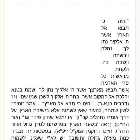
"
והיה כי
תבוא אל
הארץ אשר
ה
'
אלקיך נתן
לך נחלה
וירשתה
וישבת בה
.
ולקחת
מראשית כל
פרי האדמה
אשר תביא מארצך אשר ה
'
אלקיך נתן לך ושמת בטנא
והלכת אל המקום אשר יבחר ה
'
אלקיך לשכן שמו שם
"
וגו
'
(
דברים כו
,
א
-
ב
).
'"
והיה כי תבא אל הארץ
" –
אמר
"
והיה
"
לשון שמחה
,
להעיר שאין לשמוח אלא בישיבת הארץ
,
על
דרך אומרו
(
תהלים קכ״ו
) "
אז ימלא שחוק פינו
"
וגו׳
' (
אור
החיים
). (
ראה
'
בשערי הארץ
'
בפרשתנו למרן גדול הדור
הרה
"
ג חיים דרוקמן זצוק
"
ל זיע
"
א
).
בפשטות זה מברר
כמה מעלה גדולה וחשובה יש לא
"
י שעלינו לשמוח