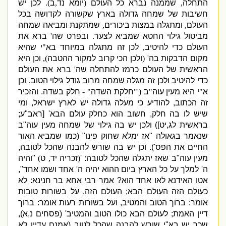
התחלה
,
שממנה נברא כל העולם
(
יומא נד
,
ב
).
לכן יש
חשיבות של שמחה גדולה בארץ שקשורה לקדושה בכל
העולם
,
ומתגלה במצות ביכורים
,
שמתקנת ומביאה שמחה
מביטול גילוי החטא שמביא לצער
.
ובפרט שה
'
ברא את
העולם כדי להיטיב
,
לכן זה מתגלה במיוחד בא
"
י שהיא
מקום הדבקות בה
' (
ולכן הכי קרוב למקור ההטבה
),
וכן היא
הראשית של העולם כרמז להתחלה שה
'
ברא את העולם
כדי להיטיב ולכן זה מגלה שמחה מרוב גודל גילוי הטוב
.
וכן
א
"
י היא מעין עוה
"
ב
('"
חלקת השדה
" -
חלק בשדה
.
והזכיר
זה הכתוב
,
להודיע כי מעלה גדולה יש לארץ ישראל
,
ומי
שיש לו בה חלק
,
חשוב הוא כחלק עולם הבא
' [
ראב
"
ע
;
בראשית לג
,
יט
])
ולכן יש בה גילוי של שמחה מעין עוה
"
ב
שנאמר בגאולה
"
אז ימלא שחוק פינו
" (
כמו שמביא האור
החיים את הפס
').
וכן יש בה שורש להבנה שהכל לטובה
,
מעין עוה
"
ב שאז יתגלה שהכל לטובה
: '
(
זכריה יד
,
ט
)
"
והיה
ה
'
למלך על כל הארץ ביום ההוא יהיה ה
'
אחד ושמו אחד
",
אטו האידנא לאו אחד הוא
?
אמר רבי אחא בר חנינא
:
לא
כעולם הזה העולם הבא
;
העולם הזה
,
על בשורות טובות
אומר
:
ברוך הטוב והמטיב
,
ועל בשורות רעות אומר
:
ברוך
דיין האמת
;
לעולם הבא כולו הטוב והמטיב
' (
פסחים נ
,
א
),
שכך יש בא
"
י שורש להבנה שהכל לטוב
(
אמנם עדיין לא