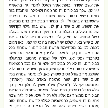
את עשב השדה
.
בזעת אפיך תאכל לחם
"
וגו
' (
בראשית
ג
,
יז
-
יט
),
שכך בביכורים זה מהצומח ולאכילה
;
ומתגלה בזה
צומח בשיא הטוב
,
שזהו שהביכורים משבעת המינים
שהשתבחה בהם א”י
.
לכן במיוחד בביכורים בהם מביאים
את השפע הטוב שה
'
נותן לנו
,
שיש בזה גילוי לקדושה
ושכינה בעולם
,
מתגלה בזה ההיפך מהרעה שיש בעולם
בשל החטא והטומאה
,
ולכן במצווה זו ראוי להדגיש את
הטוב שיש בא
"
י
,
שלכן יש לשמוח בה כגילוי שאין כאן מקום
לצער
.
לכן גם מסתיימת פרשת הביכורים
: “
ושמחת בכל
הטוב אשר נתן לך ה
'
אלקיך ולביתך אתה והלוי והגר אשר
בקרבך
" (
פס יא
),
גילוי של שמחה מהטוב
,
כמתגלה
בביכורים
.
וזה לא רק בביכורים אלא זה גם בכל המציאות
שמושפעת טוב בא
"
י מהקדושה
,
ומכאן משפיעים טוב לכל
העולם
,
מרוב גודל הטוב שפורץ כאן
.
לכן נאמר שמחה בכל
הטוב שה
'
נתן
,
שזה מתגלה באדם עצמו
("
אתה”
),
ומתפשט אף ללוי
(“
והלוי
")
אע
"
פ שאין לו חלק בארץ כך
שלא מגדל בנחלתו
,
בכ
"
ז הגילוי שמחה שמתגלה בהבאת
הביכורים ממשיך גם אליו
,
ולא רק לו אלא אפילו לגר שבא
מהגוים זה משפיע
,
כהמשכיות לגילוי קדושה שמחה וטוב
(
אמנם רש
"
י פירש שזה חל על הבאת הביכורים
,
מי