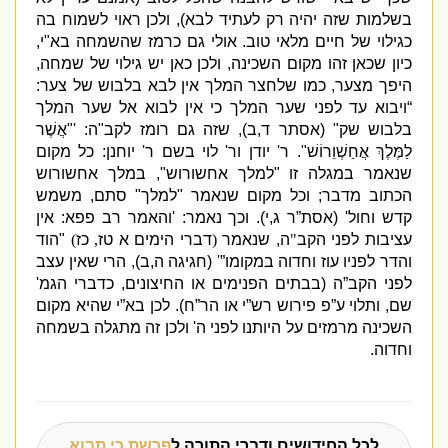
בשלמות שזה יהיה רק לעתיד לבא
),
ולכן ראוי לשמוח בה
כגילוי של חיים מלאי טוב
.
אולי גם כרמז שהשמחה בא
"
י
,
כיון שכאן זהו מקום השכינה
,
ולכן כאן יש גילוי של שמחה
,
היפך מצער
,
כמו שלחצר המלך אין לבא בלבוש של צער
:
“
ויבוא עד לפני שער המלך כי אין לבוא אל שער המלך
בלבוש שק
" (
אסתר ד
,
ב
),
שזה גם רומז לקב
"
ה
: '"
אֲשֶׁר
לַמֶּלֶךְ אֲחַשְׁוֵרוֹשׁ
".
ר
'
יודן ור
'
לוי בשם ר
'
יוחנן
:
כל מקום
שנאמר במגלה זו
"
למלך אחשורוש
",
במלך אחשורוש
הכתוב מדבר
;
וכל מקום שנאמר
"
למלך
"
סתם
,
משמש
קדש וחול
' (
אסת”ר ג
,
י
).
וכך נאמר
: '
והאמר רב פפא
:
אין
עציבות לפני הקב
"
ה
,
שנאמר
(
דברי הימים א טז
,
כז
)
"
הוד
והדר לפניו עוז וחדוה במקומו”
' (
חגיגה ה
,
ב
),
הרי שאין עצב
לפני הקב”ה
(
בבתים הפנימים או החיצונים
,
כדברי הגמ
'
שם
,
ותלוי ע”פ פירוש רש”י או הר”ח
).
לכן בא”י שהיא מקום
השכינה מרמזים על היותנו לפני ה
'
ולכן זה מתגלה בשמחה
וחדוה
.
לכל החידושים ודברי התורה ל
פרשת כי תבוא