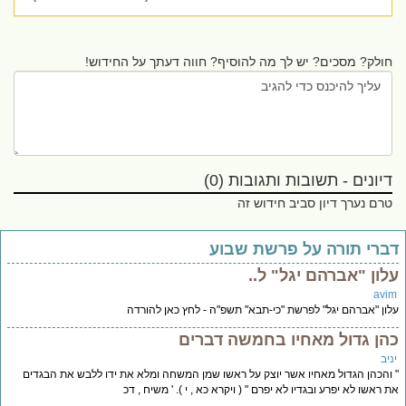
חולק? מסכים? יש לך מה להוסיף? חווה דעתך על החידוש!
דיונים - תשובות ותגובות (0)
טרם נערך דיון סביב חידוש זה
ברי תורה על פרשת שבוע
לון "אברהם יגל" ל..
avi
ון "אברהם יגל" לפרשת "כי-תבא" תשפ"ה - לחץ כאן להורדה
הן גדול מאחיו בחמשה דברים
יב
והכהן הגדול מאחיו א‍שר יוצק על ראשו שמן המשחה ומלא את ידו ללבש את הבגדים
 ראשו לא יפרע ובגדיו לא יפרם " ( ויקרא כא , י ). ' משיח , דכ