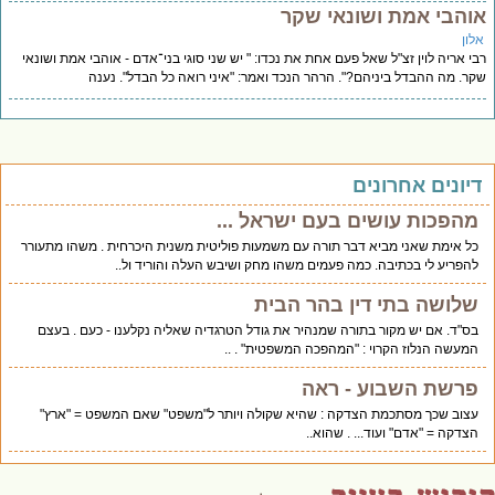
והבי אמת ושונאי שקר
לון
י אריה לוין זצ"ל שאל פעם אחת את נכדו: " יש שני סוגי בני־אדם - אוהבי אמת ושונאי
ר. מה ההבדל ביניהם?". הרהר הנכד ואמר: "איני רואה כל הבדל". נענה
יונים אחרונים
מהפכות עושים בעם ישראל ...
כל אימת שאני מביא דבר תורה עם משמעות פוליטית משנית היכרחית . משהו מתעורר
להפריע לי בכתיבה. כמה פעמים משהו מחק ושיבש העלה והוריד ול..
שלושה בתי דין בהר הבית
בס"ד. אם יש מקור בתורה שמנהיר את גודל הטרגדיה שאליה נקלענו - כעם . בעצם
המעשה הנלוז הקרוי : "המהפכה המשפטית" . ..
פרשת השבוע - ראה
עצוב שכך מסתכמת הצדקה : שהיא שקולה ויותר ל"משפט" שאם המשפט = "ארץ"
הצדקה = "אדם" ועוד... . שהוא..