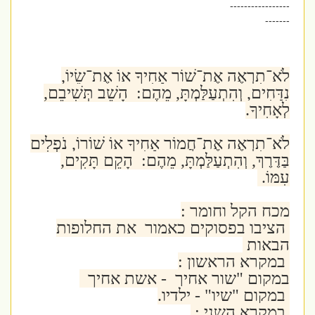
-----------------
-------
לֹא־תִרְאֶה אֶת־שׁוֹר אָחִיךָ אוֹ אֶת־שֵׂיוֹ,
נִדָּחִים, וְהִתְעַלַּמְתָּ, מֵהֶם: הָשֵׁב תְּשִׁיבֵם,
לְאָחִיךָ.
לֹא־תִרְאֶה אֶת־חֲמוֹר אָחִיךָ אוֹ שׁוֹרוֹ, נֹפְלִים
בַּדֶּרֶךְ, וְהִתְעַלַּמְתָּ, מֵהֶם: הָקֵם תָּקִים,
עִמּוֹ.
מכח הקל וחומר :
הציבו בפסוקים כאמור את החלופות
הבאות
במקרא הראשון :
במקום "שור אחיך - אשת אחיך
במקום "שיו" - ילדיו.
במקרא השני :