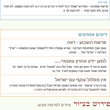
ורן מס
שת שופטים – מפירוש "שפתי כהן" לתורה דברים טז,יט-יז,א: לֹא-תַטֶּה מִשְׁפָּט, לֹא תַכִּיר
ָנִים; וְלֹא-תִקַּח שֹׁחַד ... לֹא-תִטַּע לְךָ א
יונים אחרונים
פרשת השבוע - ראה
עצוב שכך מסתכמת הצדקה : שהיא שקולה ויותר ל"משפט" שאם המשפט = "ארץ"
הצדקה = "אדם" ועוד... . שהוא..
למען יידע אחרון צאצאיי.....
פעם הראה לי הזקן זקן אחר, שכל כולו כעין "פקעת" אדם . שהוא כל כך כפוף. עד
שדומה שעוד מעט ופניו נושקים לארץ. אזיי,הו..
אין מסלול עוקף עם ישראל
גם זה צריך שיאמר : מה עושים כשעם ישראל טובל בטינופת מוסרית מנוער מערכיו.
מותר להתאבל בבדידות מדברית. לפרוש מהם [אליהו ירמיה ו..