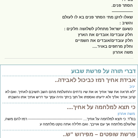
הסתר פנים.
-----------------
שאלו לזקן מתי הסתר פנים בא לו לעולם
והשיב :
כשעם ישראל מתחלק לשלושה חלקים :
חלק עובדים/ אובדים את הארץ
חלק עובדים/אובדים את השמיים
וחלק מרחפים באויר....
משה אהרון
ברי תורה על פרשת שבוע
בידת אחיך רמז כביכול לאבידה..
יב
א תראה את שור אחיך או את שיו נדחים והתעלמת מהם השב תשיבם לאחיך. ואם לא
וב אחיך אליך ולא ידעתו ואספתו אל תוך ביתך והיה עמך עד דרש אחיך אתו והשבתו
י תצא למלחמה על אחיך....
שה אהרון
"ד. כי תצא למלחמה על אחיך.... -------------------------------------------- רמז להם משה,
עולם מלחמה אך עם אוייבך. ואם חלילה אתה נוקט מלחמה ע
רשת שופטים – מפירוש "ש..