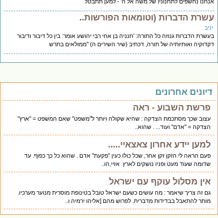
חנו נחשפים לתחנוניו של משה אל ה' - למען תתבטל
שרת הדברות (וטומאות הפורשות..
יב
שרת הדברות גנוזה כל התורה: 'חנניה בן אחי רבי יהושע אומר: בין כל דיבור ודיבור
דוקיה ואותיותיה של תורה, דכתיב (שיר השירים ה) "ממולאים בתרש
יונים אחרונים
פרשת השבוע - ראה
עצוב שכך מסתכמת הצדקה : שהיא שקולה ויותר ל"משפט" שאם המשפט = "ארץ"
הצדקה = "אדם" ועוד... . שהוא..
למען יידע אחרון צאצאיי.....
פעם הראה לי הזקן זקן אחר, שכל כולו כעין "פקעת" אדם . שהוא כל כך כפוף. עד
שדומה שעוד מעט ופניו נושקים לארץ. אזיי,הו..
אין מסלול עוקף עם ישראל
גם זה צריך שיאמר : מה עושים כשעם ישראל טובל בטינופת מוסרית מנוער מערכיו.
מותר להתאבל בבדידות מדברית. לפרוש מהם [אליהו ירמיה ו..