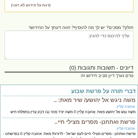
(דווח על חידוש לא ראוי)
חולק? מסכים? יש לך מה להוסיף? חווה דעתך על החידוש!
דיונים - תשובות ותגובות (0)
טרם נערך דיון סביב חידוש זה
ברי תורה על פרשת שבוע
שה ניגש אל יהושע/ שיר מאת: ..
הובה קליין
ֶׁה נִגַּשׁ אֶל יְהוֹשֻׁעַ מֵאֵת: אֲהוּבָה קְלַייְן © מֹשֶׁה יוֹרֵד מֵהַר נְבוֹ דָּבֵק עֲדַיִן בִּתְפִלָּתוֹ חִישׁ
רשת ואתחנן- מסרים מצילי חיי..
הובה קליין
שת ואתחנן - מסרים מצילי חיים לעם ישראל - לדורות! מאת: אהובה קליין © בפרשתנו -