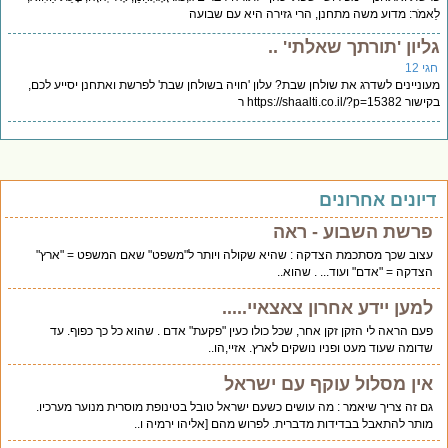
אמֹר: מדוע משה מתחנן, הרי גזירה היא עם שבועה
ליון 'תורתך שאלתי' ..
י 12
וניינים לשדרג את שולחן שבת? עלון 'חויה בשולחן שבת' לפרשת ואתחנן יסייע לכם,
https://shaalti.co.il/?p=1538 ר
יונים אחרונים
פרשת השבוע - ראה
עצוב שכך מסתכמת הצדקה : שהיא שקולה ויותר ל"משפט" שאם המשפט = "ארץ"
הצדקה = "אדם" ועוד... . שהוא..
למען יידע אחרון צאצאיי.....
פעם הראה לי הזקן זקן אחר, שכל כולו כעין "פקעת" אדם . שהוא כל כך כפוף. עד
שדומה שעוד מעט ופניו נושקים לארץ. אזיי,הו..
אין מסלול עוקף עם ישראל
גם זה צריך שיאמר : מה עושים כשעם ישראל טובל בטינופת מוסרית מנוער מערכיו.
מותר להתאבל בבדידות מדברית. לפרוש מהם [אליהו ירמיה ו..