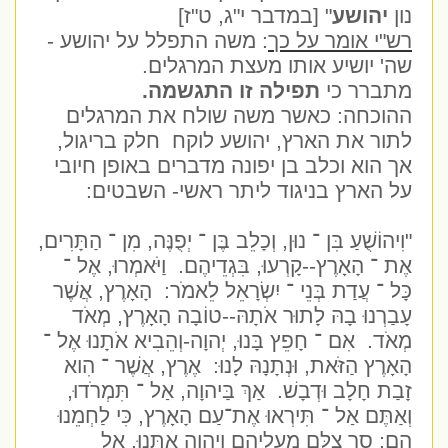
נון
יהושע
" [במדבר י"ג, ט"ז]
רש"י אומר על כך
: משה התפלל על יהושע -
שה' יושיע אותו מעצת המרגלים.
מתברר כי
תפילה זו התגשמה.
ההוכחה: כאשר משה שולח את המרגלים
לתור את הארץ, יהושע לוקח
חלק בריגול,
אך הוא וכלב בן יפונה מדברים באופן חיובי
על הארץ בניגוד ליתר ראשי- השבטים:
"וִיהוֹשֻׁעַ בִּן ־ נוּן, וְכָלֵב בֶּן ־ יְפֻנֶּה, מִן ־ הַתָּרִים,
אֶת ־ הָאָרֶץ--קָרְעוּ, בִּגְדֵיהֶם.
וַיֹּאמְרוּ, אֶל ־
כָּל ־ עֲדַת בְּנֵי ־ יִשְׂרָאֵל לֵאמֹר:
הָאָרֶץ, אֲשֶׁר
עָבַרְנוּ בָהּ לָתוּר אֹתָהּ--טוֹבָה הָאָרֶץ, מְאֹד
מְאֹד.
אִם ־ חָפֵץ בָּנוּ, יְהוָה-וְהֵבִיא אֹתָנוּ אֶל ־
הָאָרֶץ הַזֹּאת, וּנְתָנָהּ לָנוּ:
אֶרֶץ, אֲשֶׁר ־ הִוא
זָבַת חָלָב וּדְבָשׁ.
אַךְ בַּיהוָה, אַל ־ תִּמְרֹדוּ,
וְאַתֶּם אַל ־ תִּירְאוּ אֶת־עַם הָאָרֶץ, כִּי לַחְמֵנוּ
הֵם; סָר צִלָּם מֵעֲלֵיהֶם וַיהוָה אִתָּנוּ, אַל