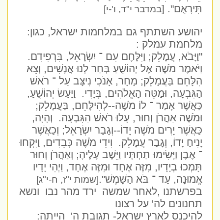
תִּירָאֻם". [
במדבר י"ד, ו'-י]
יהושע השתתף גם במלחמות ישראל, כגון:
מלחמת עמלק :
"וַיָּבֹא, עֲמָלֵק; וַיִּלָּחֶם עִם ־ יִשְׂרָאֵל, בִּרְפִידִם.
וַיֹּאמֶר מֹשֶׁה אֶל יְהוֹשֻׁעַ בְּחַר לָנוּ אֲנָשִׁים, וְצֵא
הִלָּחֵם בַּעֲמָלֵק; מָחָר, אָנֹכִי נִיצָּב עַל ־ רֹאשׁ
הַגִּבְעָה, וּמַטֵּה הָאֱלֹהִים, בְּיָדִי.
וַיַּעַשׂ יְהוֹשֻׁעַ,
כַּאֲשֶׁר אָמַר ־ לוֹ מֹשֶׁה--לְהִילָּחֵם, בַּעֲמָלֵק;
וּמֹשֶׁה אַהֲרֹן וְחוּר, עָלוּ רֹאשׁ הַגִּבְעָה.
וְהָיָה,
כַּאֲשֶׁר יָרִים מֹשֶׁה יָדוֹ--וְגָבַר יִשְׂרָאֵל; וְכַאֲשֶׁר
יָנִיחַ יָדוֹ, וְגָבַר עֲמָלֵק.
וִידֵי מֹשֶׁה כְּבֵדִים, וַיִּקְחוּ
־ אֶבֶן וַיָּשִׂימוּ תַחְתָּיו וַיֵּשֶׁב עָלֶיהָ; וְאַהֲרֹן וְחוּר
תָּמְכוּ בְיָדָיו, מִזֶּה אֶחָד וּמִזֶּה אֶחָד, וַיְהִי יָדָיו
אֱמוּנָה, עַד ־ בֹּא הַשָּׁמֶשׁ".
[שמות י"ז, ח-י"ג]
בפרשתנו ,לאחר שמשה
ירד מהר נבו
ונשא
תחנונים לה' על רצונו
להיכנס לארץ ישראל- תגובת ה'
הייתה: