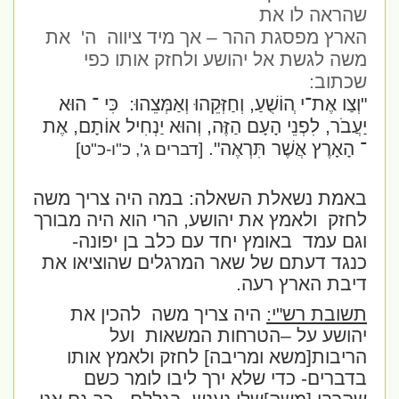
שהראה לו את
הארץ מפסגת ההר – אך מיד ציווה
ה'
את
משה לגשת אל יהושע ולחזק אותו כפי
שכתוב:
"וְצַו אֶת־י ְהוֹשֻׁעַ, וְחַזְּקֵהוּ וְאַמְּצֵהוּ:
כִּי ־ הוּא
יַעֲבֹר, לִפְנֵי הָעָם הַזֶּה, וְהוּא יַנְחִיל אוֹתָם, אֶת
־ הָאָרֶץ אֲשֶׁר תִּרְאֶה".
[דברים ג', כ"ו-כ"ט]
באמת נשאלת השאלה: במה היה צריך משה
לחזק
ולאמץ את יהושע, הרי הוא היה מבורך
וגם עמד
באומץ יחד עם כלב בן יפונה-
כנגד דעתם של שאר המרגלים שהוציאו את
דיבת הארץ רעה.
תשובת רש"י:
היה צריך משה
להכין את
יהושע על –הטרחות המשאות
ועל
הריבות[משא ומריבה] לחזק ולאמץ אותו
בדברים- כדי שלא ירך ליבו לומר כשם