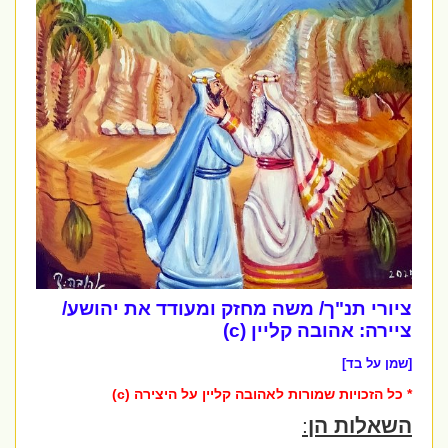
ציורי תנ"ך/ משה מחזק ומעודד את יהושע/
ציירה: אהובה קליין (c)
[שמן על בד]
* כל הזכויות שמורות לאהובה קליין על היצירה (c)
השאלות הן
: