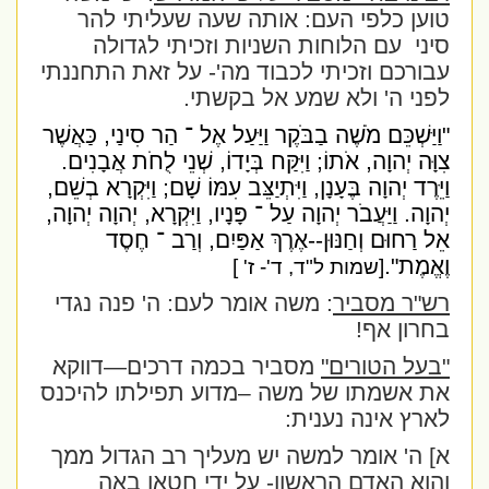
טוען כלפי העם: אותה שעה שעליתי להר
סיני
עם הלוחות השניות וזכיתי לגדולה
עבורכם וזכיתי לכבוד מה'- על זאת התחננתי
לפני ה' ולא שמע אל בקשתי.
"וַיַּשְׁכֵּם מֹשֶׁה בַבֹּקֶר וַיַּעַל אֶל ־ הַר סִינַי, כַּאֲשֶׁר
צִוָּה יְהוָה, אֹתוֹ; וַיִּקַּח בְּיָדוֹ, שְׁנֵי לֻחֹת אֲבָנִים.
וַיֵּרֶד יְהוָה בֶּעָנָן, וַיִּתְיַצֵּב עִמּוֹ שָׁם; וַיִּקְרָא בְשֵׁם,
יְהוָה. וַיַּעֲבֹר יְהוָה עַל ־ פָּנָיו, וַיִּקְרָא, יְהוָה יְהוָה,
אֵל רַחוּם וְחַנּוּן--אֶרֶךְ אַפַּיִם, וְרַב ־ חֶסֶד
וֶאֱמֶת".
[שמות ל"ד, ד'- ז' ]
רש"ר מסביר
: משה אומר לעם: ה' פנה נגדי
בחרון אף!
"בעל הטורים"
מסביר בכמה דרכים—דווקא
את אשמתו של משה –מדוע תפילתו להיכנס
לארץ אינה נענית:
א] ה' אומר למשה יש מעליך רב הגדול ממך
והוא האדם הראשון- על ידי חטאו באה