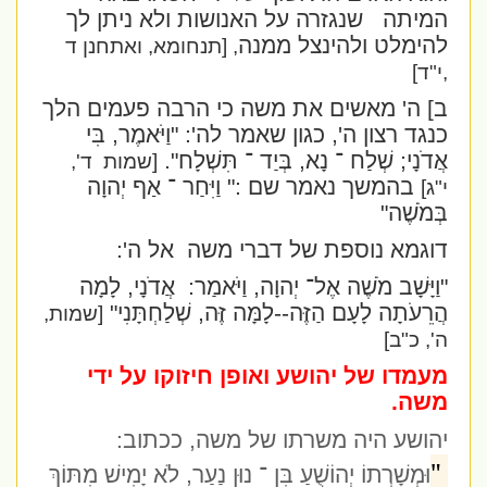
המיתה
שנגזרה על האנושות ולא ניתן לך
להימלט ולהינצל ממנה
, [תנחומא, ואתחנן ד
,י"ד]
ב] ה' מאשים את משה כי הרבה פעמים הלך
כנגד רצון ה', כגון שאמר לה':
"וַיֹּאמֶר, בִּי
אֲדֹנָי; שְׁלַח ־ נָא, בְּיַד ־ תִּשְׁלָח".
[שמות
ד',
בהמשך נאמר שם :" וַיִּחַר ־ אַף יְהוָה
י"ג]
בְּמֹשֶׁה
"
דוגמא נוספת של דברי משה
אל ה':
"וַיָּשָׁב מֹשֶׁה אֶל־ יְהוָה, וַיֹּאמַר:
אֲדֹנָי, לָמָה
הֲרֵעֹתָה לָעָם הַזֶּה--לָמָּה זֶּה, שְׁלַחְתָּנִי
"
[שמות,
ה', כ"ב]
מעמדו של יהושע ואופן חיזוקו על ידי
משה.
יהושע היה משרתו של משה, ככתוב:
"
וּמְשָׁרְתוֹ יְהוֹשֻׁעַ בִּן ־ נוּן נַעַר, לֹא יָמִישׁ מִתּוֹךְ