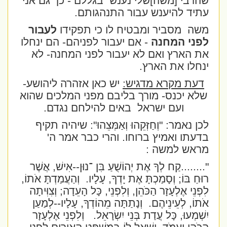
שהרבי [משה]שלי נענש
בגללם - כך גם אני
עתיד להיענש עבור התנהגותם.
משה
מסביר ומבטיח לו כי תפקידו
לעבור
לפני המחנה
- אם יעבור לפניהם- הם ינחלו
את הארץ ואם לא יעבור לפני המחנה- לא
ינחלו את הארץ.
דעת מקרא מדגיש:
יש כאן אזהרה ליהושע-
שלא יכנס- מורך בליבם מפני המלכים שהוא
ועם ישראל
באים להילחם נגדם.
לכן נאמר: "
וְחַזְּקֵהוּ וְאַמְּצֵהוּ": שיהיה תקיף
בדעתו ואמיץ ברוחו. והרי כבר אמר ה'
מראש למשה
:
"........קַח לְךָ אֶת יְהוֹשֻׁעַ בִּן ־נוּן--אִישׁ, אֲשֶׁר
רוּחַ בּוֹ; וְסָמַכְתָּ אֶת יָדְךָ, עָלָיו.
וְהַעֲמַדְתָּ אֹתוֹ,
לִפְנֵי אֶלְעָזָר הַכֹּהֵן, וְלִפְנֵי, כָּל הָעֵדָה; וְצִוִּיתָה
אֹתוֹ, לְעֵינֵיהֶם.
וְנָתַתָּה מֵהוֹדְךָ, עָלָיו--לְמַעַן
יִשְׁמְעוּ, כָּל עֲדַת בְּנֵי יִשְׂרָאֵל.
וְלִפְנֵי אֶלְעָזָר