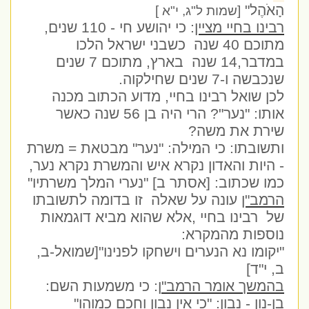
הָאֹהֶל"
[שמות ל"ג, י"א ]
רבינו בחיי מציין
: כי יהושע חי - 110 שנים,
מתוכם 40 שנה כשבני ישראל הלכו
במדבר,14 שנה בארץ, מתוכם 7 שנים
שנכבשה ו-7 שנים שחילקוה.
לכן שואל רבינו בחיי, מדוע הכתוב מכנה
אותו: "נער"? הרי היה בן 56 שנה כאשר
שירת את משה?
ותשובתו: כי המילה: "נער" מבטאת = משרת
- היות והאדון נקרא איש והמשרת נקרא נער,
כמו שכתוב: [אסתר ב] "נערי המלך משרתיו"
הרמב"ן
עונה על שאלה זו בדומה לתשובתו
של רבינו בחיי ,אלא שהוא מביא דוגמאות
נוספות מהמקרא:
"יקומו נא הנערים וישחקו לפנינו"[שמואל-ב,
ב, י"ד]
בהמשך אומר הרמב"
ן: כי משמעות השם:
בן-נון - נבון: "כי אין נבון וחכם כמוהו"