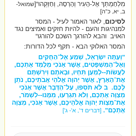
מִלְחַמְתְּךָ אֶל-הָעִיר וְהָרְסָהּ, וְחַזְּקֵהוּ
"[
שמואל-
ב, יא, כ"ה]
לסיכום
, לאור האמור לעיל - המסר
למנהיגות והעם - להיות חזקים ואמיצים נגד
האויב
והבא להורגך השכם להורגו"
המסר האלוקי הבא - תקף לכל הדורות:
"וְעַתָּה יִשְׂרָאֵל, שְׁמַע אֶל־הַחֻקִּים
וְאֶל־הַמִּשְׁפָּטִים, אֲשֶׁר אָנֹכִי מְלַמֵּד אֶתְכֶם,
לַעֲשׂוֹת--לְמַעַן תִּחְיוּ, וּבָאתֶם וִירִשְׁתֶּם
אֶת־הָאָרֶץ, אֲשֶׁר יְהוָה אֱלֹהֵי אֲבֹתֵיכֶם, נֹתֵן
לָכֶם. ב לֹא תֹסִפוּ, עַל־הַדָּבָר אֲשֶׁר אָנֹכִי
מְצַוֶּה אֶתְכֶם, וְלֹא תִגְרְעוּ, מִמֶּנּוּ--לִשְׁמֹר,
אֶת־מִצְוֺת יְהוָה אֱלֹהֵיכֶם, אֲשֶׁר אָנֹכִי, מְצַוֶּה
אֶתְכֶם".
[דברים ד', א'- ג']