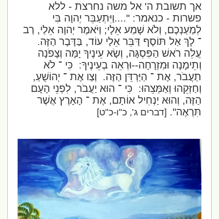
אך תשובת ה' אל משה נחרצת - ללא
פשרות - כנאמר:
"....וַיִּתְעַבֵּר יְהוָה בִּי
לְמַעַנְכֶם, וְלֹא שָׁמַע אֵלָי; וַיֹּאמֶר יְהוָה אֵלַי, רַב
־ לָךְ אַל תּוֹסֶף דַּבֵּר אֵלַי עוֹד, בַּדָּבָר הַזֶּה.
עֲלֵה רֹאשׁ הַפִּסְגָּה, וְשָׂא עֵינֶיךָ יָמָּה וְצָפֹנָה
וְתֵימָנָה וּמִזְרָחָה--וּרְאֵה בְעֵינֶיךָ:
כִּי ־ לֹא
תַעֲבֹר, אֶת ־ הַיַּרְדֵּן הַזֶּה.
וְצַו אֶת ־ יְהוֹשֻׁעַ,
וְחַזְּקֵהוּ וְאַמְּצֵהוּ:
כִּי ־ הוּא יַעֲבֹר, לִפְנֵי הָעָם
הַזֶּה, וְהוּא יַנְחִיל אוֹתָם, אֶת ־ הָאָרֶץ אֲשֶׁר
תִּרְאֶה".
[דברים ג', כ"ו-כ"ט]