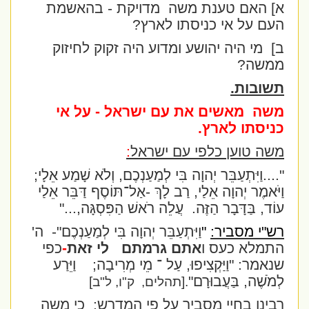
א] האם טענת משה
מדויקת - בהאשמת
העם על אי כניסתו לארץ?
ב]
מי היה יהושע ומדוע היה זקוק לחיזוק
ממשה?
תשובות.
משה
מאשים את עם ישראל - על אי
כניסתו לארץ.
משה טוען כלפי עם ישראל
:
"....וַיִּתְעַבֵּר יְהוָה בִּי לְמַעַנְכֶם, וְלֹא שָׁמַע אֵלָי;
וַיֹּאמֶר יְהוָה אֵלַי, רַב לָךְ -אַל־תּוֹסֶף דַּבֵּר אֵלַי
עוֹד, בַּדָּבָר הַזֶּה.
עֲלֵה רֹאשׁ הַפִּסְגָּה,..."
רש"י מסביר:
"
וַיִּתְעַבֵּר יְהוָה בִּי לְמַעַנְכֶם
"-
ה'
התמלא כעס ו
אתם גרמתם
לי זאת
-
כפי
שנאמר:
"וַיַּקְצִיפוּ, עַל ־ מֵי מְרִיבָה;
וַיֵּרַע
לְמֹשֶׁה, בַּעֲבוּרָם"
.
[תהלים,
ק"ו, ל"ב]
רבינו בחיי מסביר על פי המדרש
:
כי משה