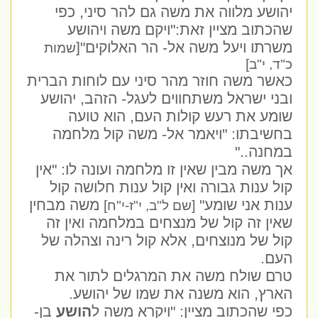
יהושע מלווה את משה גם להר סיני, כפי
שהכתוב מציין זאת:"ויקם משה ויהושע
משרתו ויעל משה אל- הר האלוקים"[
שמות
כ"ד, י"ב]
כאשר משה חוזר מהר סיני עם לוחות הברית
ובני ישראל משתחווים לעגל- הזהב, יהושע
שומע את רעש קולות העם, הוא טועה
בחשיבתו: "ויאמר אל- משה קול מלחמה
במחנה.."
אך משה מבין שאין זו מלחמה ועונה לו: "אין
קול ענות גבורה ואין קול ענות חלושה קול
ענות אני שומע"
משה מבחין
[שם ל"ב, י"ז-י"ח]
שאין זה קול של מנצחים במלחמה ואין זה
קול של מנוצחים, אלא קול רינה וצהלה של
העם.
טרם שולח משה את המרגלים לתור את
הארץ, הוא משנה את שמו של יהושע.
כפי שהכתוב מציין: "ויקרא משה ל
הושע
בן-