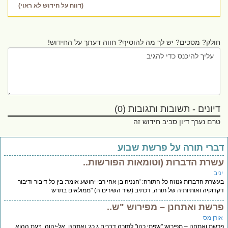
(דווח על חידוש לא ראוי)
חולק? מסכים? יש לך מה להוסיף? חווה דעתך על החידוש!
דיונים - תשובות ותגובות (0)
טרם נערך דיון סביב חידוש זה
ברי תורה על פרשת שבוע
שרת הדברות (וטומאות הפורשות..
יב
שרת הדברות גנוזה כל התורה: 'חנניה בן אחי רבי יהושע אומר: בין כל דיבור ודיבור
דוקיה ואותיותיה של תורה, דכתיב (שיר השירים ה) "ממולאים בתרש
רשת ואתחנן – מפירוש "ש..
ורן מס
שת ואתחנן – מפירוש "שפתי כהן" לתורה דברים ג,כג: וָאֶתְחַנַּן, אֶל-יְהוָה, בָּעֵת הַהִוא,