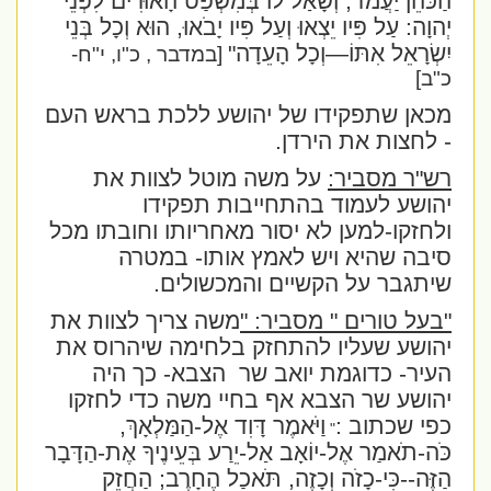
הַכֹּהֵן יַעֲמֹד, וְשָׁאַל לוֹ בְּמִשְׁפַּט הָאוּרִים לִפְנֵי
יְהוָה: עַל פִּיו יֵצְאוּ וְעַל פִּיו יָבֹאוּ, הוּא וְכָל בְּנֵי
יִשְׂרָאֵל אִתּוֹ—וְכָל הָעֵדָה
"
[במדבר , כ"ו, י"ח-
כ"ב]
מכאן שתפקידו של יהושע ללכת בראש העם
- לחצות את הירדן.
רש"ר מסביר:
על משה מוטל לצוות את
יהושע לעמוד בהתחייבות תפקידו
ולחזקו-למען לא יסור מאחריותו וחובתו מכל
סיבה שהיא ויש לאמץ אותו- במטרה
שיתגבר על הקשיים והמכשולים.
"בעל טורים " מסביר: "
משה צריך לצוות את
יהושע שעליו להתחזק בלחימה שיהרוס את
העיר- כדוגמת יואב שר
הצבא- כך היה
יהושע שר הצבא אף בחיי משה כדי לחזקו
כפי שכתוב :
וַיֹּאמֶר דָּוִד אֶל-הַמַּלְאָךְ,
"
כֹּה-תֹאמַר אֶל-יוֹאָב אַל-יֵרַע בְּעֵינֶיךָ אֶת-הַדָּבָר
הַזֶּה--כִּי-כָזֹה וְכָזֶה, תֹּאכַל הֶחָרֶב; הַחֲזֵק