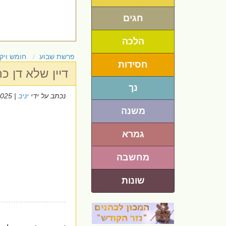
חגים
הלכה
פרשת שבוע
חומש ויק
חסידות
דיין שלא דן כ
נך
נכתב על ידי
יניב
| 20/7/2025
משנה
גמרא
מחשבה
שונות