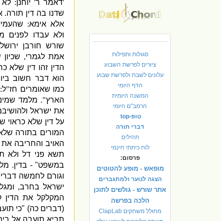
'
דאמר ר
'
יוחנן
:
לא 
שדנו בה דין תורה
.
א
אלא אימא
:
שהעמידו
ולא עבדו לפנים מ
שורש חורבן ירושלי
סגולות ותפילות
אמת לגמרי
,
שכיון 
ציורים לפרשת השבוע
הדין זהו דין שלא כר
עלונים לשבת ולפרשת שבוע
הוא דבר חשוב ביו
הדף היומי
כמו שאומרים חז
"
ל
"
המשנה היומית
הארץ
"
.
מלמד שמינוי
הרמב"ם היומי
את ישראל ולהושיב
טופ-top
על דין שלא כראוי 
דברי תורה
המורים בתורה שלא
תהילים
האויב והחריבה את 
לוח כיתתי חינמי
תשא פני דל ולא ת
פרסום:
במשפט
" -
בדין
.
מלמ
מופאש - מופע להטוטים
וגורם לחמשה דברי
הצגה לנוער ולמתגברים
ישראל בחרב
,
ומגל
אתר שורש - גולשים לתוכן
המקלקל את הדין קר
הלכה בפרשה
(
דברים כה
) "
כי תוע
מחולל משחקים ClapLab
תביא תועבה אל בית