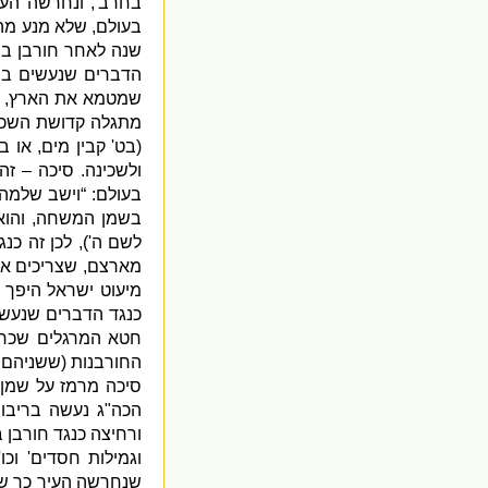
בחרב
',
ונחרשה העי
בעולם
,
שלא מנע מהם
שנה לאחר חורבן בי
הדברים שנעשים בשל
שמטמא את הארץ
,
מתגלה קדושת השכ
(
בט
'
קבין מים
,
או ב
ולשכינה
.
סיכה – זה
בעולם
: “
וישב שלמה 
בשמן המשחה
,
והו
לשם ה
'),
לכן זה כנג
מארצם
,
שצריכים א
מיעוט ישראל היפך 
כנגד הדברים שנעשו
חטא המרגלים שכחל
החורבנות
(
ששניהם ז
סיכה מרמז על שמ
הכה
"
ג נעשה בריבוי
ורחיצה כנגד חורבן 
וגמילות חסדים
'
וכו
[
שנחרשה העיר כך שא