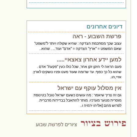
דיונים אחרונים
פרשת השבוע - ראה
עצוב שכך מסתכמת הצדקה : שהיא שקולה ויותר ל"משפט"
שאם המשפט = "ארץ" הצדקה = "אדם" ועוד... . שהוא..
למען יידע אחרון צאצאיי.....
פעם הראה לי הזקן זקן אחר, שכל כולו כעין "פקעת" אדם .
שהוא כל כך כפוף. עד שדומה שעוד מעט ופניו נושקים לארץ.
אזיי,הו..
אין מסלול עוקף עם ישראל
גם זה צריך שיאמר : מה עושים כשעם ישראל טובל בטינופת
מוסרית מנוער מערכיו. מותר להתאבל בבדידות מדברית.
לפרוש מהם [אליהו ירמיה ו..