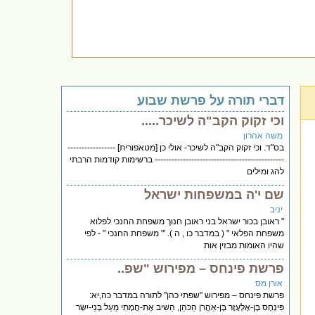
דברי תורה על פרשת שבוע
וכי זקוק הקב"ה לשיכר.....
משה אהרון
בס"ד. וכי זקוק הקב"ה לשיכר- אולי כן [מטאפורית] -----------------
---------------------------------------------- ברשימות קודמות הרבתי
להג ומילים
שם י'ה במשפחות ישראל
יניב
" ראובן בכור ישראל בני ראובן חנוך משפחת החנכי לפלוא
משפחת הפלאי " ( במדבר כו , ה ). '" משפחת החנכי " - לפי
שהיו האומות מבזין אות
פרשת פינחס – מפירוש "שפ..
אורן מס
פרשת פינחס – מפירוש "שפתי כהן" לתורה במדבר כה,יא:
פִּינְחָס בֶּן-אֶלְעָזָר בֶּן-אַהֲרֹן הַכֹּהֵן, הֵשִׁיב אֶת-חֲמָתִי מֵעַל בְּנֵי-יִשְׂר