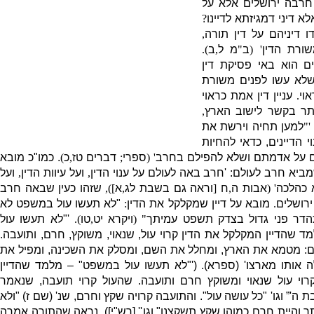
חרבה ירושלים אלא על
לא דיני דמגיזתא לדיינו
?
 דיניהם על דין תורה
,
שורת הדין
' (
ב
"
מ ל
,
ב
).
ם הוא באי פסיקת דין
שלא עשו לפנים משורת
אוי
.
עניין דין אמת כראוי
תר בקשר לישוב הארץ
,
: '
למען תחיה וירשת את
 הדיינים
,
כדאי להחיות
ם על אדמתם ושלא להפילם בחרב
' (
ספרי
;
דברים טז
,
כ
)
.
כמו
"
כ מובא
שמביא חרב לעולם
:
'
חרב באה לעולם על ענוי הדין
,
ועל עיוות הדין
,
ועל
 כהלכה
' (
אבות ה
,
ח
[
וראה גם בשבת לג
,
א
]),
שזהו כעין שבאה חרב
ירושלים
.
מובא על דיין שמקלקל את הדין
:
"
לא תעשו עול במשפט לא
הדר פני גדול בצדק תשפט עמיתך
" (
ויקרא יט
,
טו
).
'"
לא תעשו עול
ד שהדיין המקלקל את הדין קרוי עול
,
שנאוי
,
משוקץ
,
חרם
,
ותועבה
.
ם
:
מטמא את הארץ
,
ומחלל את השם
,
ומסלק את השכינה
,
ומפיל את
ה אותו מארצו
' (
ספרא
). ('"
לא תעשו עול במשפט
" –
מלמד שהדיין
וי עול שנאוי ומשוקץ חרם ותועבה
.
שהעול קרוי תועבה
,
שנאמר
בת ה
'”
וגו
' "
כל עושה עול
".
והתועבה קרויה שקץ וחרם
,
שנ
' (
שם ז
) "
ולא
ך והיית חרם כמוהו שקץ תשקצנו
"
וגו
'' [
רש
"
י
]).
נראה שהתורה אמרה