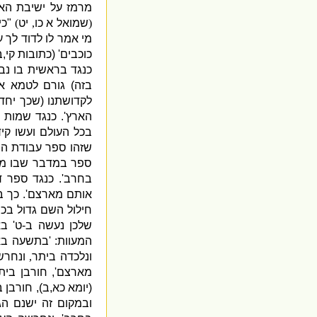
מרמז על ישיבת הא
(
שמואל א כו
,
יט
)
"
כי
מי אמר לו לדוד לך 
כוכבים
' (
כתובות קי
,
ב
כנגד בראשית בו נ
בזה
)
גורם לטמא א
לקדושתנו
(
שכך יחד 
הארץ
'.
כנגד שמות ב
בכל העולם ועשו קי
שזהו ספר עבודת המ
ספר במדבר שבו מת
בחרב
'.
כנגד ספר ד
אותם מארצם
'.
כך ב
חילול השם גדול בכ
שלכן נעשה ב
-
ט
'
בא
המעוות
: '
בתשעה באב
ונלכדה ביתר
,
ונחרש
מארצם
',
חורבן בית
(
יומא כא
,
ב
),
חורבן ב
ובמקום זה ישנם הג