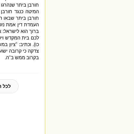
חורבן ביתר שנהרגו
המיטה כנגד חורבן 
חורבן ביתר שבאו ה
העמדת דין אמת נזכ
ברוך הוא לישראל
:
א
לכם בית המקדש ויש
כו
).
וכתיב
: "
ציון במ
צדקה כי קרובה ישוע
בקרוב ממש ב
"
ה
.
לכל ה