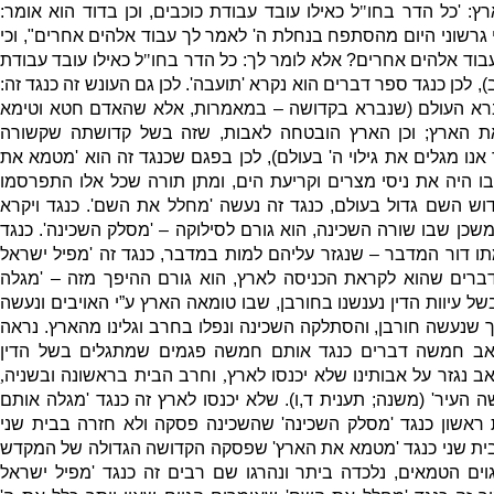
רץ
: '
כל הדר בחו
"
ל כאילו עובד עבודת כוכבים
,
וכן בדוד הוא אומר
:
 גרשוני היום מהסתפח בנחלת ה
'
לאמר לך עבוד אלהים אחרים
",
וכי
עבוד אלהים אחרים
?
אלא לומר לך
:
כל הדר בחו
"
ל כאילו עובד עבודת
),
לכן כנגד ספר דברים הוא נקרא
'
תועבה
'.
לכן גם העונש זה כנגד זה
:
ברא העולם
(
שנברא בקדושה – במאמרות
,
אלא שהאדם חטא וטימא
ת הארץ
;
וכן הארץ הובטחה לאבות
,
שזה בשל קדושתה שקשורה
אנו מגלים את גילוי ה
'
בעולם
),
לכן בפגם שכנגד זה הוא
'
מטמא את
ו היה את ניסי מצרים וקריעת הים
,
ומתן תורה שכל אלו התפרסמו
דוש השם גדול בעולם
,
כנגד זה נעשה
'
מחלל את השם
'.
כנגד ויקרא
שכן שבו שורה השכינה
,
הוא גורם לסילוקה –
'
מסלק השכינה
'.
כנגד
ו דור המדבר – שנגזר עליהם למות במדבר
,
כנגד זה
'
מפיל ישראל
ברים שהוא לקראת הכניסה לארץ
,
הוא גורם ההיפך מזה –
'
מגלה
של עיוות הדין נענשנו בחורבן
,
שבו טומאה הארץ ע”י האויבים ונעשה
ך שנעשה חורבן
,
והסתלקה השכינה ונפלו בחרב וגלינו מהארץ
.
נראה
ב חמשה דברים כנגד אותם חמשה פגמים שמתגלים בשל הדין
 נגזר על אבותינו שלא יכנסו לארץ
,
וחרב הבית בראשונה ובשניה
,
ה העיר
' (
משנה
;
תענית ד
,
ו
).
שלא יכנסו לארץ זה כנגד
'
מגלה אותם
 ראש
ון כנגד
'
מסלק השכינה
'
שהשכינה פסקה ולא חזרה בבית שני
ית שני כנגד
'
מטמא את הארץ
'
שפסקה הקדושה הגדולה של המקדש
וים הטמאים
,
נלכדה ביתר ונהרגו שם רבים זה כנגד
'
מפיל ישראל