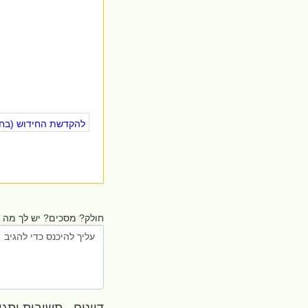
להקדשת החידוש (בחינ
חולק? מסכים? יש לך מה ל
דיונים - תשובות ותגובו