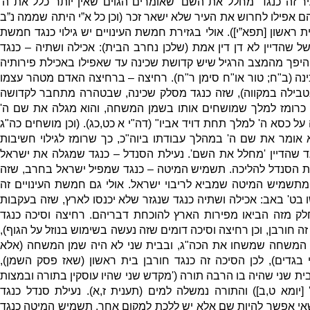
ר זה כנגד
'
מחלל את השם
'
שאומרים הגוים שאין יותר כלל את ה
'
 אפילו לחרוש את העיר שלא ישאר זכר
(
וכן כל א”י היתה שממה נ”ב
ת ראשון
[
תפא”י
]).
אולי בגזירת חמשת העינויים יש גילוי כנגד חמשת
 שהדיין לא דן דין אמת
(
שלכן נחרב הבית
):
אכילה ושתיה – כנגד
היפך מהמצב הרגיל שיש קדושת שכינה עד שאפילו באכילת פירותיה
ינה
(
ב
"
ח
;
טור או
"
ח סימן ר
"
ח
).
רחיצה – ברחיצה האדם מטהר עצמו
טבילה במקווה
),
שזה כנגד מסלק שכינה
,
שבטהרה מתחבר לקדושה
 כרומז למלך שמושחים אותו בשמן המשחה
,
והוא מגלה את שם ה
'
על כסא ה
'
למלך תחת דויד אביו
" (
דה
"
י א כט
,
כג
). (
וכן מושחים כה
"
ג
א אומר את שם ה
'
במהלך עבודתו ביוה
"
כ
,
כך שרומז לגילוי חשיבות
ד שהדיין
'
מחלל את השם
'.
נעילת הסנדל – כנגד שמגלה את ישראל
ת הסנדל להליכה
.
תשמיש המיטה – כנגד שמפיל ישראל בחרב
,
שזה
מתשמיש המיטה שמביא לריבוי ישראל
.
אולי גם חמשת העינויים זה
 בט
'
באב
:
אכילה ושתיה כנגד שנגזר שלא יכנסו לארץ
,
שזה בעקבות
ק מזה הביאו מפירות הארץ להוכחת דבריהם
.
רחיצה וסיכה כנגד
ה חורבן
,
וכן רחיצה וסיכה דומים שזה נעשה בשימוש בנוזל על הגוף
),
ן המשחה שמשחו את הכה
"
ג
,
ובבית שני לא היה שמן המשחה
(
אלא
 בגדים
),
לכן הסיכה זה כנגד חורבן בית ראשון
(
שאז פסק השמן
),
בית שני שהיה בו הרבה תורה
('
מקדש שני שהיו עוסקין בתורה ובמצות
' 
יומא ט
,
ב
])
והתורה נמשלה למים
(
תענית ז
,
א
).
נעילת סנדל כנגד
י אפשר להיות שם אלא יש ללכת למקום אחר
.
תשמיש המיטה כנגד