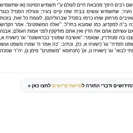
 שם רבים היפך מהבאת חיים לעולם ע
"
י תשמיש המיטה
(
או שתשמיש
העיר
,
שתשמיש עושים בבית שזה קיים בעיר
;
ונעילת הסנדל כנגד
אויבים מרחוק שזהו כרמז בסנדל שברגליהם
).
לעומת כל זאת
,
בזכות
ה ב
"
ה למקדש
,
כמו שמובא בחז
"
ל
: '"
ואלה המשפטים”
.
אמר הקדוש
ם עשיתם אתם את הדין ואין אתם מזדקקין לפני אמות העולם
,
אבנה
בו בה סנהדרין
,
שנאמר
: "
ואשיבה שפטיך כבראשונה
"
וגו
' (
ישעיה א
,
שפט תפדה
"
וגו
' (
ישעיה א
,
כז
),
וכתיב
: "
כה אמר ה
'
שמרו משפט ועשו
תי לבוא
"
וגו
' (
ישעיה נו
,
א
)' (
תנחומא
"
משפטים
"
סימן ג
),
יה
"
ר שנזכה
חידושים ודברי התורה ל
פרשת קדושים
לחצו כאן »