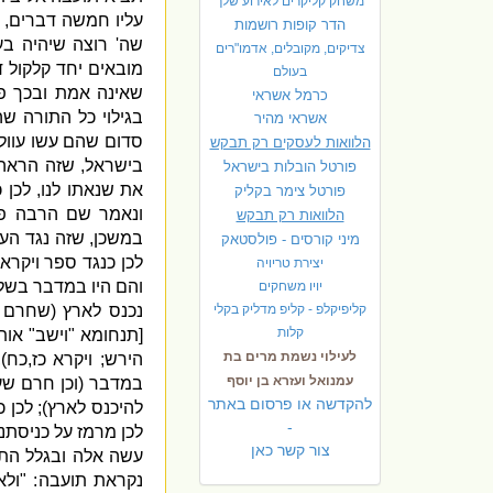
משחק קליקרים לאירוע שלך
עליו חמשה דברים
,
הדר קופות רושמות
שה
'
רוצה שיהיה בע
צדיקים, מקובלים, אדמו"רים
מובאים יחד קלקול ד
בעולם
שאינה אמת ובכך פו
כרמל אשראי
בגילוי כל התורה ש
אשראי מהיר
סדום שהם עשו עוול
הלוואות לעסקים רק תבקש
בישראל
,
שזה הראה
פורטל הובלות בישראל
את שנאתו לנו
,
לכן 
פ
ורטל צימר בקליק
ונאמר שם הרבה פ
הלוואות רק תבקש
במשכן
,
שזה נגד הע
מיני קורסים - פולסטאק
לכן כנגד ספר ויקרא
יצירת טריויה
והם היו במדבר בשל
יויו משחקים
קליפיקלפ - קליפ מדליק בקלי
נכנס לארץ
(
שחרם ז
קלות
[
תנחומא
"
וישב
"
אות
לעילוי נשמת מרים בת
הירש
;
ויקרא כז
,
כח
,
עמנואל ועזרא בן יוסף
במדבר
(
וכן חרם שע
להקדשה או פרסום באתר
להיכנס לארץ
);
לכן 
-
לכן מרמז על כניסתנ
צור קשר כאן
עשה אלה ובגלל הת
נקראת תועבה
: "
ולא