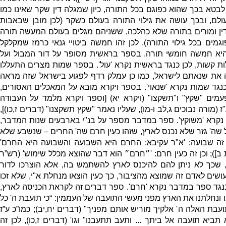
לבטא בכך שהוא כפוגם בכל התורה
,
כיון שמגלה דין שקר שאינו כמו
ולם
,
ובכך עושה את גילוי התורה בעולם כשקר
(
לכן מובן שבאבות
ין ומורים בתורה שלא כהלכה
,
ששניהם מגלים בעולם המעשה תורה
גמים בכל גילוי התורה
).
לכן זהו חמשה ביטויי גנאי כרמז שמקלקל
היא חמשה חומשי תורה
.
בספר בראשית מסופר על דור המבול ועל
ות קשות
,
לכן כנגד בראשית נקרא
'
עול
'.
בספר שמות מצרים התעללו
 את שנאתם לישראל
,
כמו כן עמלק רדף לפגוע בישראל שזה מראה
כנגד שמות נקרא
'
שנאוי
'.
בספר ויקרא מובא על המאכלים האסורים
,
עמים
"
שקץ
"
ו
"
תשקצו
" (
ויקרא יא
) [
וספר ויקרא מלמד על העבודה
"
ז
(
מורה נבוכים ג
,
לב ו
-
מו
),
שעליו נאמר
"
שקץ תשקצנו
" (
דברים ז
,
כו
)],
 נקרא
'
משוקץ
'.
ספר במדבר מספר על בנ
"
י בארבעים שנות המדבר
,
 שה
'
גזר שלא נכנס לארץ
,
שזהו כעין חרם שה
'
החרים – שנשבע שלא
ה שבועה
: '
א
"
ר עקיבא
:
החרם היא השבועה והשבועה היא החרם
'
 ב
]);
וכן זה כעין חרם
: '
״חרם״ הוא דבר שהוצא מכלל שימוש
' (
רש”ר
)
שכך לא ניתן להם להיכנס לארץ להשתמש בה
,
אלא הוצרכו לדור
ושים לאדם זה שמוצא מהציבור
,
כך כעין הוצאו מנחלת א
"
י
,
שלא זכו
כנגד ספר במדבר נקרא
'
חרם
'.
ספר דברים זה לקראת הכניסה לארץ
,
ו ונחלתנו את הארץ מפני מעשי התועבה של העממין
: “
כי תועבת ה
'
כל
ועבת האלה ה
'
אלקיך מוריש אותם מפניך
" (
דברים יח
,
יב
);
כמו”כ ע”ז
 תביא תועבה אל ביתך
...
ותעב תתעבנו
"
וגו
' (
דברים ז
,
כו
),
לכן זה