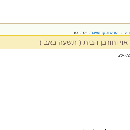
רא
פרשת קדושים
יט
טו
ראוי וחורבן הבית ( תשעה באב )