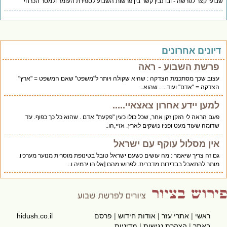
ועי קצר לפרשה - ובו נבין קשר בין פרשות השבוע לספירת העומר ולמסר הכרחי
יונים אחרונים
פרשת השבוע - ראה
עצוב שכך מסתכמת הצדקה : שהיא שקולה ויותר ל"משפט" שאם המשפט = "ארץ"
הצדקה = "אדם" ועוד... . שהוא..
למען יידע אחרון צאצאיי.....
פעם הראה לי הזקן זקן אחר, שכל כולו כעין "פקעת" אדם . שהוא כל כך כפוף. עד
שדומה שעוד מעט ופניו נושקים לארץ. אזיי,הו..
אין מסלול עוקף עם ישראל
גם זה צריך שיאמר : מה עושים כשעם ישראל טובל בטינופת מוסרית מנוער מערכיו.
מותר להתאבל בבדידות מדברית. לפרוש מהם [אליהו ירמיה ו..
ראשי
|
אתרי עזר
|
אודות חידוש
|
פרסם
hidush.co.il
באתר
|
הצהרת נגישות
|
מדיניות