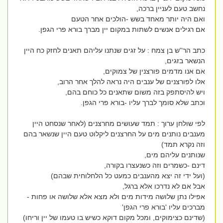
נחשב טעם לעניין ברכה,
ואם היה יותר מאחד בשש -הולכים אחר הטעם
אם רגילים אנשים לשתות במקום יין מברך בורא פרי הגפן.
כתב הר''ש בן צמח : על זגים שנתנו עליהם תאנים לחזק כח היין
הנשאר בזגים,
אם אנו מדמים פורצנין של צמוקים,
אלו לפורצנים של ענבים היה נראה להלך אחר הרוב,
ויש להיסתפק בזה משום שתאנים כל כוחם בהם,
וכתב שלא סומך לברך עליו -בורא פרי הגפן.
לפי שולחן ערוך : תמד שעושים מחרצנים (לאחר שנסחט היין
מענבים נותנים מים על החרצנים ליקלוט טעם היין שנשאר בהם
וזה נקרא תמד)
שנותנים עליהם מים,
דינם -כשמרים וזה כשנעצרו בקורה,
(ועל ידי זה יצא מהענבים כמעט כל הלחלוחית שבהם)
אבל אם לא נדרכו אלא ברגל,
אפילו נתן שלושה מידות מים ולא מצא אלא שלושה או פחות -
מברכים עליו 'בורא פרי הגפן'
(שדינם כצימוקים, ומכל מקום דוקא כשיש בו טעמו של יין וריחו)