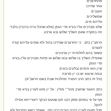
מהחרצנים
אחר שדרכו
הענבים
שמשליכים
עליהם מים,
שלא מברכים עליו בורא פרי הגפן (אלא שהכל נהיה בדברו) בלבד
וזה במקרה שאם השליך שלוש ובא ארבע.
הרמב''ן כתב : כי החרצנים שנדרכו ברגל ולא שמים עליהם קורה
לעצרם
ונשאר בהם לחלוחית יין וגרעינים
שאפילו השליך בו שלוש ובאו שלוש או פחות מברכים עליו-בורא
פרי הגפן
שיין הוא והמים נבלעים בזגים
ובמה שיוצא יש בו יין מרובה
(וכל זה כתב הרב המגיד מהלכות שבת בשם הרשב"א).
כתב האגור שהשיב מהר''י מולין : על יין מזוג לעניין בורא פרי
הגפן
אף על פי בסתם פסק רבנו תם שטעם כעיקר דאורייתא אפילו
להקל,
מכל מקום לעניין ברכה הוכיח רבנו תם : שאחד בשש מתבטל ולא