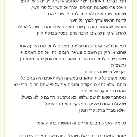
חבל בברכה האחרונה יש להסתפק -וישתה יין ויברך על הגפן
ויאכל פרי משבעת המינים ויברך על העץ ועל פרי העץ,
שדומה שהתאנים לא פתר להם יין שפרי הם
לדעת הראש צריך לברך על העץ
ואפשר שהתמד הזה דין שכר תאנים יש לו ומברך שהכל אפילו
להרא''ש כיוון שיש בו הרבה מים ונפטר בברכת היין
לפי הרמ''א : זגים שנתנו עליהם תאנים לחזק כוח היין (שאחר
שהוציאו היין מן הענבים ונשארו הזגים, נתן עליהם תאנים או
שאר פירות לחזק כוח היין הנשאר בהם ולהוסיף באדמימותו)
(תשב"ץ)
אף על פי שהזגים הרוב
מכל מקום כל כוח התאנים במשקה (שהתאנים היה בהם כל
כוחם, שלא נתמצו מקודם והזגים אף על פי שהם הרוב -הרי יצא
מהם כבר עיקר הלחלוחית,
ומסתבר שאפילו שם שלוש ובא ארבע ויותר גם כן לא מועיל,
שלעולם אמרנו שעיקר המשקין הוא מהתאנים)
-ולא מברך בורא פרי הגפן
כל מה שאני כותב בסוגריים זה המשנה ברורה אומר
אומר המשנה ברורה : אלה שהכל, שזה כשכר תאנים שברכתו