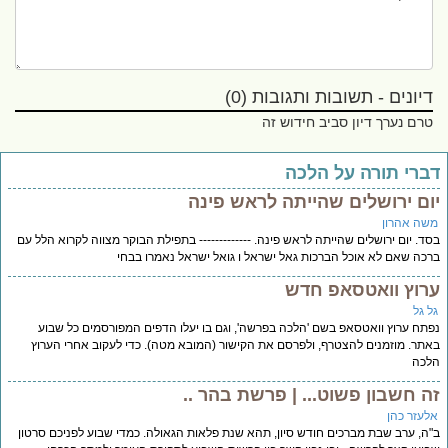
דיונים - תשובות ותגובות (0)
טרם נערך דיון סביב חידוש זה
ברי תורה על הלכה
ום ירושלים שהייתה לראש פינה
שה אהרון
ד. יום ירושלים שהייתה לראש פינה. ------------- בתפילת הבוקר מצווה לקרוא הלל עם
כה שאם לא אוכל הברכות גאל ישראל ו גואל ישראל נאמרו בבחי
רוץ וואטסאפ חדש
ל גל
תח ערוץ וואטסאפ בשם 'הלכה בפרשה', וגם בו יעלו הדפים המפורסמים כל שבוע
תר. מוזמנים להצטרף, ולפרסם את הקישור (המובא מטה). כדי לעקוב אחרי הערוץ
לכה
ה חשבון פשוט... | פרשת בהר ..
לעזר כהן
ה, ערב שבת מברכים חודש סיון, תהא שנת פלאות הגאולה. כמדי שבוע לפניכם סרטון