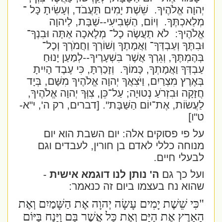
יְהוָה אֱלֹהֶיךָ.
שֵׁשֶׁת יָמִים תַּעֲבֹד, וְעָשִׂיתָ כָּל ־
מְלַאכְתֶּךָ.
וְיוֹם, הַשְּׁבִיעִי--שַׁבָּת, לַיהוָה
אֱלֹהֶיךָ:
לֹא תַעֲשֶׂה כָל־ מְלָאכָה אַתָּה וּבִנְךָ־
וּבִתֶּךָ וְעַבְדְּךָ־ וַאֲמָתֶךָ וְשׁוֹרְךָ וַחֲמֹרְךָ וְכָל־
בְּהֶמְתֶּךָ, וְגֵרְךָ אֲשֶׁר בִּשְׁעָרֶיךָ--לְמַעַן יָנוּחַ
עַבְדְּךָ וַאֲמָתְךָ, כָּמוֹךָ.
וְזָכַרְתָּ, כִּי עֶבֶד הָיִיתָ
בְּאֶרֶץ מִצְרַיִם, וַיֹּצִאֲךָ יְהוָה אֱלֹהֶיךָ מִשָּׁם, בְּיָד
חֲזָקָה וּבִזְרֹעַ נְטוּיָה; עַל־כֵּן, צִוְּךָ יְהוָה אֱלֹהֶיךָ,
לַעֲשׂוֹת, אֶת־יוֹם הַשַּׁבָּת".
[דברים, רק ה', י"א-
ט"ו]
על פי פסוקים אלה: יום השבת הוא יום
מנוחה כללי לאדם בן חורין, לעבדים וגם
לבעלי חיים.
ועל כך גם
ה' נותן לנו דוגמא אישית
-
שהוא נח בעצמו ביום זה כנאמר:
"כִּי שֵׁשֶׁת יָמִים עָשָׂה יְהוָה אֶת הַשָּׁמַיִם וְאֶת
הָאָרֶץ אֶת הַיָּם וְאֶת כָּל אֲשֶׁר בָּם וַיָּנַח בַּיּוֹם