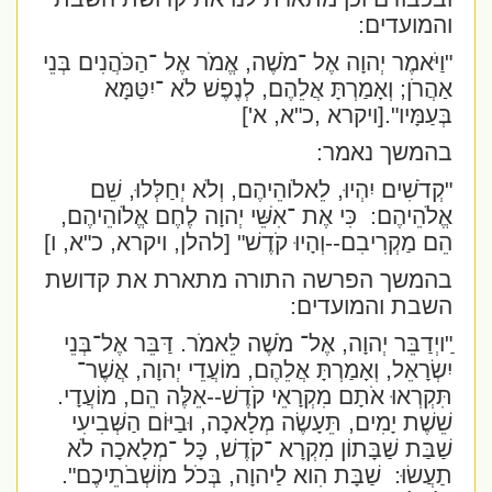
והמועדים:
"וַיֹּאמֶר יְהוָה אֶל ־מֹשֶׁה, אֱמֹר אֶל ־הַכֹּהֲנִים בְּנֵי
אַהֲרֹן; וְאָמַרְתָּ אֲלֵהֶם, לְנֶפֶשׁ לֹא ־יִטַּמָּא
בְּעַמָּיו".
[ויקרא ,כ"א, א']
בהמשך נאמר:
"קְדֹשִׁים יִהְיוּ, לֵאלֹוהֵיהֶם, וְלֹא יְחַלְּלוּ, שֵׁם
אֱלֹהֵיהֶם:
כִּי אֶת ־אִשֵּׁי יְהוָה לֶחֶם אֱלֹוהֵיהֶם,
הֵם מַקְרִיבִם--וְהָיוּ קֹדֶשׁ
" [להלן, ויקרא, כ"א, ו]
בהמשך הפ
רשה התורה מתארת את קדושת
השבת והמועדים:
ַ"ויְדַבֵּר יְהוָה, אֶל־ מֹשֶׁה לֵּאמֹר. דַּבֵּר אֶל־בְּנֵי
יִשְׂרָאֵל, וְאָמַרְתָּ אֲלֵהֶם, מוֹעֲדֵי יְהוָה, אֲשֶׁר־
תִּקְרְאוּ אֹתָם מִקְרָאֵי קֹדֶשׁ--אֵלֶּה הֵם, מוֹעֲדָי.
שֵׁשֶׁת יָמִים, תֵּעָשֶׂה מְלָאכָה, וּבַיּוֹם הַשְּׁבִיעִי
שַׁבַּת שַׁבָּתוֹן מִקְרָא ־קֹדֶשׁ, כָּל ־מְלָאכָה לֹא
תַעֲשׂוּ:
שַׁבָּת הִוא לַיהוָה, בְּכֹל מוֹשְׁבֹתֵיכֶם".