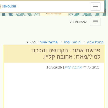
|
ENGLISH
Toggle
navigation
כניסה ומדורים
Toggle
navigation
פרשת שבוע
חומש ויקרא
פרשת אמור
כג
ג
פרשת אמור- הקדושה והכבוד
למי?/מאת: אהובה קליין.
נכתב על ידי
אהובה קליין
| 16/5/2025