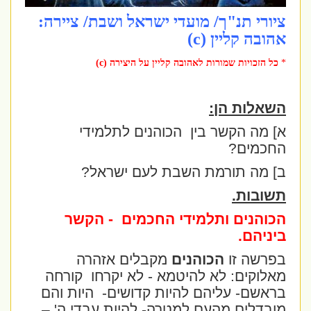
ציורי תנ"ך/ מועדי ישראל ושבת/ ציירה:
אהובה קליין (c)
*
כל הזכויות שמורות לאהובה קליין על היצירה (c)
השאלות הן:
א] מה הקשר בין
הכוהנים לתלמידי
החכמים?
ב] מה תורמת השבת לעם ישראל?
תשובות.
הכוהנים ותלמידי החכמים
- הקשר
ביניהם.
בפרשה זו
הכוהנים
מקבלים אזהרה
מאלוקים: לא להיטמא - לא יקרחו
קורחה
בראשם- עליהם להיות קדושים-
היות והם
מובדלים מהעם למטרה- להיות עבדי ה' –