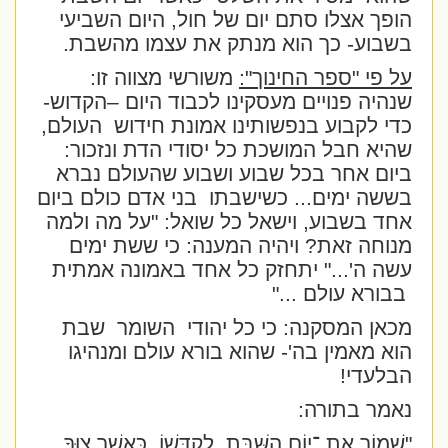
הופך אצלו סתם יום של חול, היום השביעי
בשבוע- כך הוא מנתק את עצמו מהשבת.
על פי "ספר החינוך":
משורשי מצווה זו:
שנהיה פנויים מעסקינו לכבוד היום –הקדוש-
כדי לקבוע בנפשותינו אמונת חידוש
העולם,
שהיא חבל המושכת כל יסודי הדת ונזכור:
ביום אחר בכל שבוע ושבוע שהעולם נברא
בששה ימים... כשישבתו
בני אדם כולם ביום
אחד בשבוע, וישאל כל שואל: "על מה ולמה
מנוחה זאת? ויהיה המענה: כי ששת ימים
עשה ה'..." יתחזק כל אחד באמונה אמתית
בבורא עולם ..."
מכאן המסקנה: כי כל יהודי
השומר
שבת
הוא מאמין בה'- שהוא בורא עולם ומנהיגו
הבלעדי!
נאמר בתורה:
"שָׁמוֹר אֶת ־יוֹם הַשַּׁבָּת, לְקַדְּשׁוֹ, כַּאֲשֶׁר צִוְּךָ,