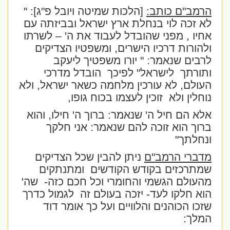
הרמב"ם כותב:
[הלכות שמיטה ויובל פ"ג]: "
לא זכה לוי בנחלת ארץ ישראל ובביזתה עם
אחיו , מפני שהובדל לעבוד את ה' – לשרתו
ולהורות דרכיו הישרים, ומשפטיו הצדיקים
לרבים שנאמר: " יורו משפטיך ליעקב
ותורתך
לישראל" לפיכך
הובדל מדרכי
העולם, לא עורכין מלחמה כשאר ישראל, ולא
נוחלין ולא
זוכין לעצמו בכוח גופו,
אלא הם חיל ה' שנאמר: ברוך ה' חילו, והוא
ברוך הוא זוכה להם שנאמר: אני חלקך
ונחלתך"
מדברי הרמב"ם
ניתן להבין שכל הצדיקים
שמתרכזים בקודש הקודשים
ומתנתקים
מהעולם הגשמי והחומרי וכל חכם כזה-
שה'
הוא חלקו לעד- יזכה בעולם זה
לגמול כדרך
שזכו הכוהנים והלוויים ועל כך אומר דוד
המלך: