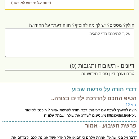
(דווח על חידוש לא ראוי)
חולק? מסכים? יש לך מה להוסיף? חווה דעתך על החידוש!
דיונים - תשובות ותגובות (0)
טרם נערך דיון סביב חידוש זה
ברי תורה על פרשת שבוע
טיפ החכם להדרכת ילדים בצורה..
י 12
צה להיערך לשבת עם רעיונות ודברי תורה לפרשת אמור ? היכנסו לקישור
https://did.li/ מעוניינים לשדרג את שולחן שבת? עלון 'ח
רשת השבוע - אמור
לון
ּבֵּר אֶל בְּנֵי יִשְׂרָאֵל וְאָמַרְתָּ אֲלֵהֶם כִּי תָבֹואוּ אֶל הָאָרֶץ אֲשֶׁר אֲנִי נֹתֵן לָכֶם וּקְצַרְתֶּם אֶת