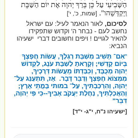
הַשְּׁבִיעִי עַל כֵּן בֵּרַךְ יְהוָה אֶת יוֹם הַשַּׁבָּת
וַיְקַדְּשֵׁהו"
.
[שמות, כ', י']
לסיכום,
לאור הנאמר לעיל: עם ישראל
נחשב לעם - נבחר ה' וקדוש שתפקידו
להאיר לגויים ! ויפים וחשובים דברי
ישעיהו
הנביא:
"
אִם־ תָּשִׁיב מִשַּׁבָּת רַגְלֶךָ, עֲשׂוֹת חֲפָצֶךָ
בְּיוֹם קָדְשִׁי; וְקָרָאתָ לַשַּׁבָּת עֹנֶג, לִקְדוֹשׁ
יְהוָה מְכֻבָּד, וְכִבַּדְתּוֹ מֵעֲשׂוֹת דְּרָכֶיךָ,
מִמְּצוֹא חֶפְצְךָ וְדַבֵּר דָּבָר.
אָז, תִּתְעַנַּג עַל־
יְהוָה, וְהִרְכַּבְתִּיךָ, עַל־ במותי בָּמֳתֵי אָרֶץ;
וְהַאֲכַלְתִּיךָ, נַחֲלַת יַעֲקֹב אָבִיךָ--כִּי פִּי יְהוָה,
דִּבֵּר
"
[ישעיהו נ"ח, י"ג- י"ד]