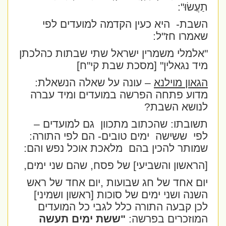
תַעֲשׂוּ":
השבת-
היא כעין הקדמה למועדים לפי
שאמרו חז"ל:
"אלמלי משמרין ישראל שתי שבתות כהלכתן
מיד נגאלין" [מסכת שבת קי"ח]
הגאון מוילנא
– עונה על שאלה הנשאלת:
מדוע פתחה הפרשה במועדים ומיד עברה
לנושא השבת?
תשובתו: שהכתוב מתכוון
גם למועדים –
לפי
ששישה
ימים טובים- הם לפי התורה:
שמותר להכין בהם
מלאכת אוכל נפש והם:
[הראשון והשביעי] של פסח, שהם שני ימים,
יום אחד של חג שבועות ,יום אחד של ראש
השנה ושני ימים של סוכות [ראשון ושמיני]
לכן קבעה התורה כלל לגבי כל המועדים
המוזכרים בפרשה:
"ששת ימים תעשה