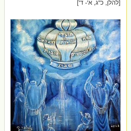
[להלן, כ"ג, א'- ד']