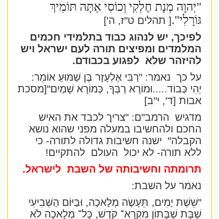
"יְהוָה מְנָת חֶלְקִי וְכוֹסִי אַתָּה תּוֹמִיךְ
גּוֹרָלִי
."
[ תהלים ט"ז, ה']
לפיכך, יש לנהוג כבוד בתלמידי חכמים
המלמדים ומפיצים תורה לעם ישראל ויש
להיזהר שלא
לפגוע בכבודם.
על כך
נאמר:
"רַבִּי אֶלְעָזָר בֶּן שַׁמּוּעַ אוֹמֵר:
יְהִי כְּבוֹד
.....
וּמוֹרָא רַבְּךָ, כְּמוֹרָא שָׁמַיִם"
[מסכת
אבות [ד', י"ב]
מדגיש
הרמב"ם: "צריך לכבד את האיש
החכם ולהחשיבו במעלה מפני שהוא נושא
הקבלה"
ישנה חשיבות גדולה לתורה- כי
ללא תורה- לא יכול
העולם
להתקיים!
תרומתה וחשיבותה של השבת
לישראל.
נאמר על השבת:
"שֵׁשֶׁת יָמִים, תֵּעָשֶׂה מְלָאכָה, וּבַיּוֹם הַשְּׁבִיעִי
שַׁבַּת שַׁבָּתוֹן מִקְרָא־ קֹדֶשׁ, כָּל־ מְלָאכָה לֹא