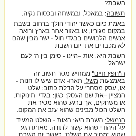
השבת?
תשובה
: במאכל, ובמשתה ובכסות נקיה.
באמת כיום כאשר יהודי הולך ברחוב בשבת
במקום מגוריו, או באזור אחר בארץ ורואה
אנשים הלבושים בבגדי חול - ישר מבין שהם
לא מכבדים את
יום השבת.
השבת היא: אות –היינו - סימן בין ה' לעם
ישראל.
ה"חפץ חיים"
ממחיש מסר חשוב זה
באמצעות
משל:
תארו- אדם שיש לו חנות -
או, עסק מסחרי על הדלת כתוב: שלט
המציין –את שם העסק: כגון: בגדי
תינוקות.
או משחקים, אך ברגע שהוא מסיר את
השלט הכול מבינים שהוא עזב את המקום.
הנמשל:
השבת היא: האות - השלט המעיד
על היהודי שהוא קשור לתורה. מאותו רגע
שהוא "מסיר את השלט" כאשר יום השבת