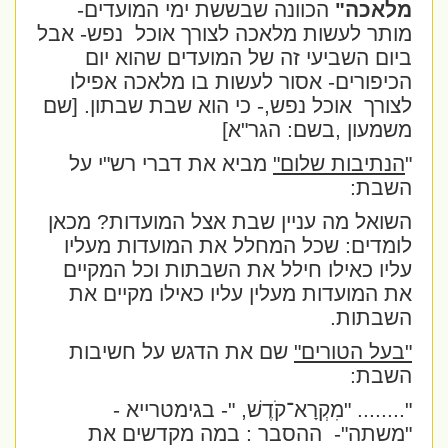
מלאכה"
הכוונה שבששת ימי המועדים-
מותר לעשות מלאכה לצורך אוכל
נפש- אבל
ביום השביעי זה של המועדים שהוא יום
הכיפורים- אסור לעשות בו מלאכה אפילו
לצורך
אוכל נפש,- כי הוא שבת שבתון. [שם
משמעון ,בשם: הגר"א]
"
הנתיבות שלום"
מביא את דברי רש"י על
השבת:
השואל מה עניין שבת אצל המועדות? מכאן
לומדים: שכל המחלל את המועדות מעליו
עליו כאילו חילל את השבתות וכל המקיים
את המועדות מעלין עליו כאילו מקיים את
השבתות.
"בעל הטורים"
שם את הדגש על חשיבות
השבת:
"........ "מִקְרָא־קֹדֶשׁ, "
- בגימטרייא -
"משתה"-
ההסבר : במה מקדשים את