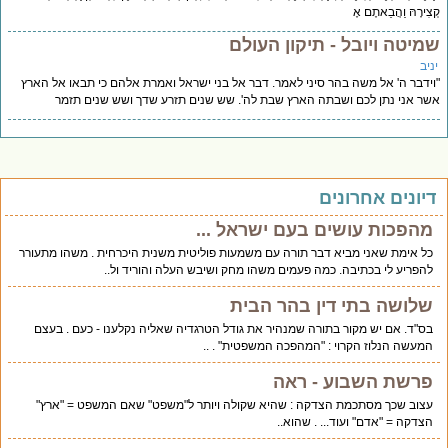
צִירָהּ וַהֲבֵאתֶם אֶ
מיטה ויובל - תיקון העולם
יב
ידבר ה' אל משה בהר סיני לאמר. דבר אל בני ישראל ואמרת אלהם כי תבאו אל הארץ
ר אני נתן לכם ושבתה הארץ שבת לה'. שש שנים תזרע שדך ושש שנים תזמר
יונים אחרונים
מהפכות עושים בעם ישראל ...
כל אימת שאני מביא דבר תורה עם משמעות פוליטית משנית היכרחית . משהו מתעורר
להפריע לי בכתיבה. כמה פעמים משהו מחק ושיבש העלה והוריד ול..
שלושה בתי דין בהר הבית
בס"ד. אם יש מקור בתורה שמנהיר את גודל הטרגדיה שאליה נקלענו - כעם . בעצם
המעשה הנלוז הקרוי : "המהפכה המשפטית" . ..
פרשת השבוע - ראה
עצוב שכך מסתכמת הצדקה : שהיא שקולה ויותר ל"משפט" שאם המשפט = "ארץ"
הצדקה = "אדם" ועוד... . שהוא..