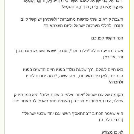
*דַּבֵּ֞ר אֶל־בְּנֵ֤י יִשְׂרָאֵל֙ לֵאמֹ֔ר אִשָּׁה֙ כִּ֣י תַזְרִ֔יעַ וְיָלְדָ֖ה זָכָ֑ר וְטָֽמְאָה֙
שִׁבְעַ֣ת יָמִ֔ים כִּימֵ֛י נִדַּ֥ת דְּוֺתָ֖הּ תִּטְמָֽא*׃
השבת קוראים שתי פרשות מחוברות *ולשתיהן יש קשר ליום
הזכרון לחללי מערכות ישראל וליום העצמאות*.
הנה הקשר לפניכם
אשה תזריע תחילה *וילדה זכר*, אם כן ישמע השומע ויזכה בבן
זכר, עד כאן.
באו חיים לעולם, *רך שכעת נולד* בפניו חיים חדשים בפניו
הבחירה, לאן פניו מועדות, ומה יעשה, *במה יתרום לחייו
ולחברה*.
תקומה של עם ישראל *אחרי אלפיים שנות גלות* היא כמו תינוק
שנולד, עם המפוזר ומופרד בין העמים חוזר לארצו להתאחד יחד.
הוא שאמר הכתוב *"בהתאסף ראשי עם יחד שבטי ישראל"*
(דברים לג, ה).
לא כן מצורע.