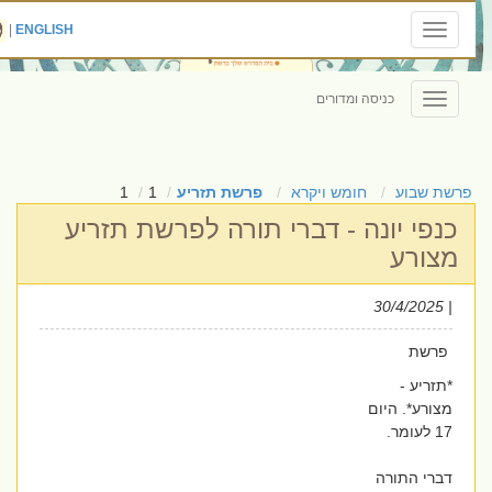
|
ENGLISH
Toggle
navigation
כניסה ומדורים
Toggle
navigation
פרשת שבוע
חומש ויקרא
פרשת תזריע
1
1
כנפי יונה - דברי תורה לפרשת תזריע
מצורע
| 30/4/2025
פרשת
*תזריע -
מצורע*. היום
17 לעומר.
דברי התורה