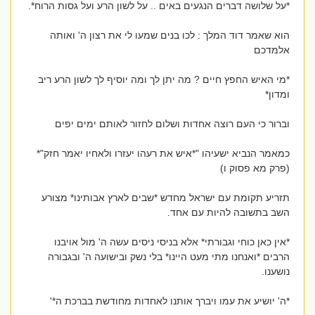
*על שלושה דברים הנגעים באים .. על לשון הרע ועל גסות הרוח*.
הוא שאמר דוד המלך : לכו בנים שמעו לי את רצון ה' ואותה
אלמדכם
*מי האיש החפץ חיים ? מה יתן לך ומה יוסיף לך לשון הרע ריב
ומדון*
וברור כי העם רוצה אחדות ושלום לחזור לאותם ימים יפים
כמאמר הנביא ישעיהו "*איש את רעהו יעזרו ולאחיו יאמר חזק"*
(פרק מא פסוק ו)
תזריע תקומת עם ישראל מחדש *שבים לארץ אבותינו* מצורע
השב בתשובה להיות עם אחד.
*אין כאן כוחי וגבורתי* אלא בניסי ניסים עשה ה' מול אויבנו
הרבים *ואנחנו מתי מעט היינו* בלי נשק ובישועה ה' ובגבורה
נושענו.
*ה' יושיע את עמו ויברך אותנו לאחדות מחודשת בברכת ה*'