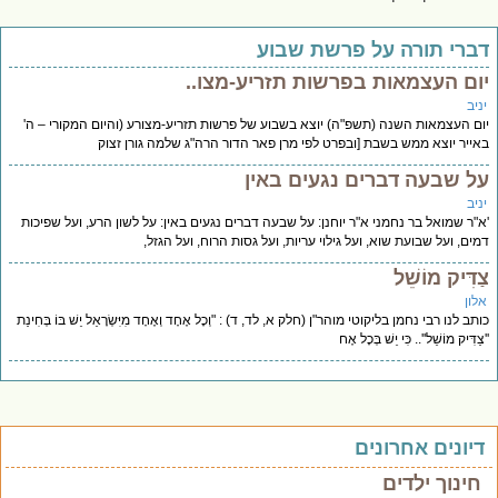
ברי תורה על פרשת שבוע
ום העצמאות בפרשות תזריע-מצו..
יב
ם העצמאות השנה (תשפ"ה) יוצא בשבוע של פרשות תזריע-מצורע (והיום המקורי – ה'
ייר יוצא ממש בשבת [ובפרט לפי מרן פאר הדור הרה"ג שלמה גורן זצוק
ל שבעה דברים נגעים באין
יב
"ר שמואל בר נחמני א"ר יוחנן: על שבעה דברים נגעים באין: על לשון הרע, ועל שפיכות
ים, ועל שבועת שוא, ועל גילוי עריות, ועל גסות הרוח, ועל הגזל,
דִּיק מוֹשֵׁל
לון
תב לנו רבי נחמן בליקוטי מוהר"ן (חלק א, לד, ד) : "וְכָל אֶחָד וְאֶחָד מִיִּשְׂרָאֵל יֵשׁ בּוֹ בְּחִינַת
ַדִּיק מוֹשֵׁל''.. כִּי יֵשׁ בְּכָל אֶח
יונים אחרונים
חינוך ילדים