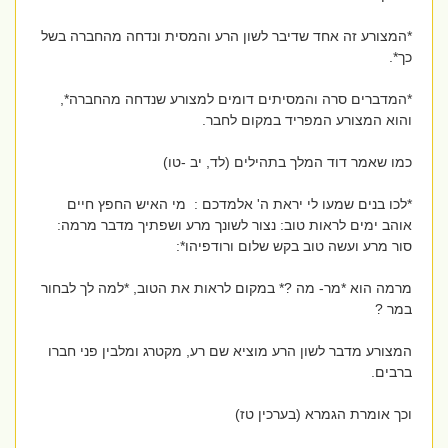
*המצורע זה אחד שדיבר לשון הרע והמסית ונדחה מהחברה בשל
כך*.
*המדברים סרה והמסיתים דומים למצורע שנדחה מהחברה*,
והוא המצורע המפריד במקום לחבר.
כמו שאמר דוד המלך בתהילים (לד, יב -טו)
*לכו בנים שמעו לי יראת ה' אלמדכם : מי האיש החפץ חיים
אוהב ימים לראות טוב: נצור לשונך מרע ושפתיך מדבר מרמה:
סור מרע ועשה טוב בקש שלום ורודפיהו*:
מרמה הוא *מר- מה ?* במקום לראות את הטוב, *למה לך לבחור
במר ?
המצורע מדבר לשון הרע מוציא שם רע, מקטרג ומלבין פני חברו
ברבים.
וכך אומרת הגמרא (בערכין טז)