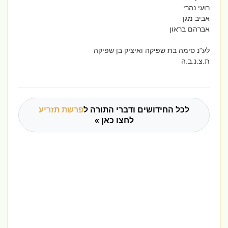
רועי נהרי
אביב מגן
אברהם בראון
לע"נ סימה בת שפיקה ואיציק בן שפיקה
ת.צ.נ.ב.ה
לכל החידושים ודברי התורה ל
פרשת תזריע
לחצו כאן »