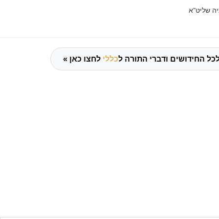
ה שליט"א
כל החידושים ודברי התורה ל
כללי
לחצו כאן »