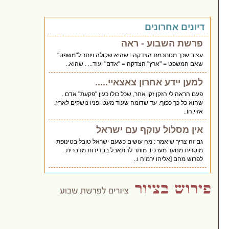
דיונים אחרונים
פרשת השבוע - ראה
עצוב שכך מסתכמת הצדקה : שהיא שקולה ויותר ל"משפט"
שאם המשפט = "ארץ" הצדקה = "אדם" ועוד... . שהוא..
למען יידע אחרון צאצאיי.....
פעם הראה לי הזקן זקן אחר, שכל כולו כעין "פקעת" אדם .
שהוא כל כך כפוף. עד שדומה שעוד מעט ופניו נושקים לארץ.
אזיי,הו..
אין מסלול עוקף עם ישראל
גם זה צריך שיאמר : מה עושים כשעם ישראל טובל בטינופת
מוסרית מנוער מערכיו. מותר להתאבל בבדידות מדברית.
לפרוש מהם [אליהו ירמיה ו..