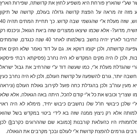
ר שע”י שהארץ פורחת היא משפיע לחוץ את קדושתה
,
שפירות הארץ
 מזה זה מראה על הפצת קדושה גדולה בעולם
,
קדושה של תיקון
וש
,
שזה מעלת א”י שהגשמי שבה קדוש
.
כך תחיית המתים תהיה
40
שיח
,
מדוע
?-
אלא שכמו שיצאו ממצרים שזה ביאת הגואל
,
וניכנסו רק
החיבור לארץ יהיה נחשב בשלמותו לאחר
40
שנה כנגדם
,
שהמתים
פיעה קדושתה
,
ולכן יקומו דווקא אז
.
גם על דוד נאמר שלא הקים את
ות
,
ולכן לו היה מקים המקדש לא היה נחרב
(
פסיקתא רבתי פיסקא
רי שהגדלת מעלת א”י
,
כמו שעשה דוד ע”י שהרחיב את גבול ישראל
חשבה יותר
,
גורם להשפעה על קדושת העולם
,
ולכן לא היה נחרב כעין
א מעין עוה”ב ולכן בהגדלת כחה פועל לקירוב גאולת העולם
(
וניראה
מו שצריך וכובש את כל א”י קודם להכל
,
היתה באה הגאולה
,
אלא שלא
 שלכן כיבושי חו”ל שלו נחשבים כיבוש יחיד
,
מימלא לא היה ראוי
מותה אלא רק ניצוץ ממנה שזה בא לידי ביטוי במקדש בשל שהוא
לחמותיו היו כהעלאת קורבנות
[
כמובא שם שההרוגים כקרבן
])
לכן
בים גורמים להפצת קדושת א”י לעולם ובכך מקרבים את הגאולה
.