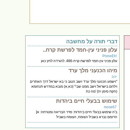
דברי תורה על מחשבה
עלון פניני עין-חמד לפרשת קרח..
PnineEH
עלון פניני עין-חמד לפרשת קרח-486. להורדה לחץ כאן
מיהו הכנעני מלך ערד
יניב
"וישמע הכנעני מלך ערד יושב הנגב כי בא ישראל דרך האתרים
וילחם בישראל וישב ממנו שבי" (כא,א) מובא במדרש תנחומא
(חקת סימן יח) 'מה כת
שימוש בבעלי חיים ביהדות
mose67
ב'ה שימוש בבעלי חיים ביהדות: סדר הבריאה ומטרתה: א]
הדומם נברא בשביל הצומח, הצומח בשביל