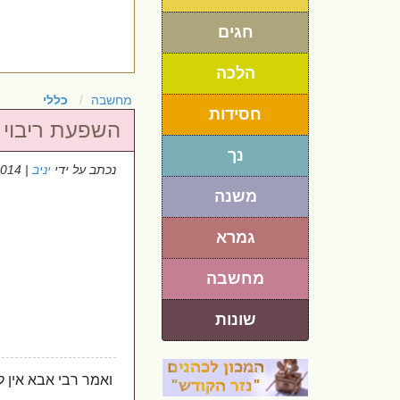
חגים
הלכה
מחשבה
כללי
חסידות
השפעת ריבוי 
נך
נכתב על ידי
יניב
| 22/6/2014
משנה
גמרא
מחשבה
שונות
ואמר רבי אבא אין 