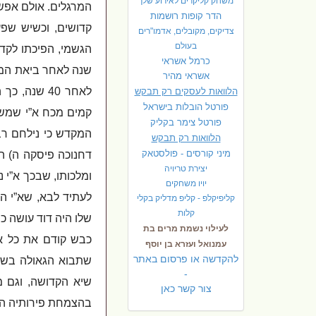
משחק קליקרים לאירוע שלך
המרגלים
.
אולם אפש
הדר קופות רושמות
קדושים
,
וכשיש שפע
צדיקים, מקובלים, אדמו"רים
בעולם
הגשמי
,
הפיכתו לקד
כרמל אשראי
שנה לאחר ביאת המ
אשראי מהיר
לאחר
40
שנה
,
כך 
הלוואות לעסקים רק תבקש
פורטל הובלות בישראל
קמים מכח א”י שמש
פ
ורטל צימר בקליק
המקדש כי נילחם רב
הלוואות רק תבקש
מיני קורסים - פולסטאק
דחנוכה פיסקה ה
)
ה
יצירת טריויה
ומלכותו
,
שבכך א”י נ
יויו משחקים
לעתיד לבא
,
שא”י הי
קליפיקלפ - קליפ מדליק בקלי
קלות
שלו היה דוד עושה כ
לעילוי נשמת מרים בת
כבש קודם את כל א”י
עמנואל ועזרא בן יוסף
להקדשה או פרסום באתר
שתבוא הגאולה בשל
-
שיא הקדושה
,
וגם מ
צור קשר כאן
בהצמחת פירותיה הר