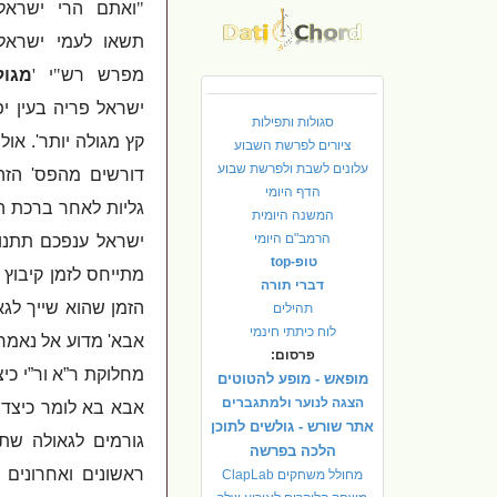
"
ואתם הרי ישראל
תשאו לעמי ישראל
מפרש רש
"
י
'
מגו
ישראל פריה בעין יפ
סגולות ותפילות
קץ מגולה יותר
'.
אול
ציורים לפרשת השבוע
עלונים לשבת ולפרשת שבוע
דורשים מהפס
'
הזה
הדף היומי
גליות לאחר ברכת 
המשנה היומית
הרמב"ם היומי
ישראל ענפכם תתנו 
טופ-top
מתייחס לזמן קיבוץ 
דברי תורה
הזמן שהוא שייך לגא
תהילים
לוח כיתתי חינמי
אבא
'
מדוע אל נאמר
פרסום:
מחלוקת ר”א ור”י כ
מופאש - מופע להטוטים
הצגה לנוער ולמתגברים
אבא בא לומר כיצד 
אתר שורש - גולשים לתוכן
גורמים לגאולה שת
הלכה בפרשה
ראשונים ואחרונים 
מחולל משחקים ClapLab