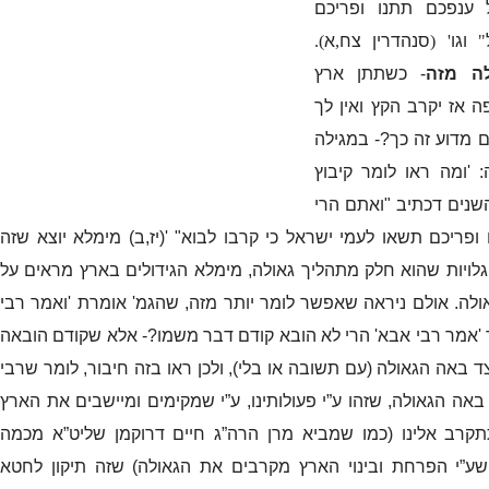
 ענפכם תתנו ופריכם
"
וגו
' (
סנהדרין צח
,
א
).
לה מזה
-
כשתתן ארץ
ה אז יקרב הקץ ואין לך
ם מדוע זה כך
?-
במגילה
: '
ומה ראו לומר קיבוץ
השנים דכתיב
"
ואתם הרי
ופריכם תשאו לעמי ישראל כי קרבו לבוא
" '(
יז
,
ב
)
מימלא יוצא שזה
גלויות שהוא חלק מתהליך גאולה
,
מימלא הגידולים בארץ מראים על
ולה
.
אולם ניראה שאפשר לומר יותר מזה
,
שהגמ
'
אומרת
'
ואמר רבי
'
אמר רבי אבא
'
הרי לא הובא קודם דבר משמו
?-
אלא שקודם הובאה
יצד באה הגאולה
(
עם תשובה או בלי
),
ולכן ראו בזה חיבור
,
לומר שרבי
באה הגאולה
,
שזהו ע”י פעולותינו
,
ע”י שמקימים ומיישבים את הארץ
תקרב אלינו
(
כמו שמביא מרן הרה”ג חיים דרוקמן שליט”א מכמה
שע”י הפרחת ובינוי הארץ מקרבים את הגאולה
)
שזה תיקון לחטא