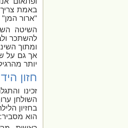
ופתאום אנו
באמת צריך ל
"ארור המן" 
השיטה השני
להשתכר ולב
ומתוך השינה
אך גם על ש
יותר מהרגיל
חזון היד
זכינו והתג
השולחן ערוך
בחזיון הליל
הוא מסביר:
ראשית, מהי 