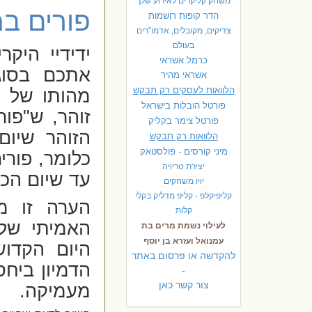
משחק קליקרים לאירוע שלך
פורים במ
הדר קופות רושמות
צדיקים, מקובלים, אדמו"רים
בעולם
ידידיי היק
כרמל אשראי
אתכם בסוג
אשראי מהיר
הלוואות לעסקים רק תבקש
מהותו של יו
פורטל הובלות בישראל
זוהר, ש"פור
פ
ורטל צימר בקליק
הזוהר שיום 
הלוואות רק תבקש
מיני קורסים - פולסטאק
כלומר, פורי
יצירת טריויה
עד שיום הכי
יויו משחקים
קליפיקלפ - קליפ מדליק בקלי
הערה זו מ
קלות
האמיתי של 
לעילוי נשמת מרים בת
עמנואל ועזרא בן יוסף
היום הקדו
להקדשה או פרסום באתר
הדמיון ביח
-
צור קשר כאן
מעמיקה.