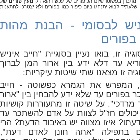
מתכוון בפשוטו שיום הכיפורים של עכשיו הוא רק
מעין פורים של
ו שלעתיד לבוא יתנהגו ביום כיפור כמו בפורים ולא יצטרכו להתענות
ניש לבסומי - הבנת מהות
בפורים
גיה זו, בואו נעיין בסוגיית "חייב איניש
ריא עד דלא ידע בין ארור המן לברוך
גיה זו מצאנו שתי שיטות עיקריות:
, המפרש את הגמרא כפשוטה - חייב
בפורים עד שלא ידע להבחין בין "ארור
 מרדכי". על שיטה זו מתעוררות קושיות
יכולים חז"ל לצוות על אדם להשתכר עד
תו? איזו מצווה יש באיבוד הדעת? הרי
ם בתפילה "אתה חונן לאדם דעת",