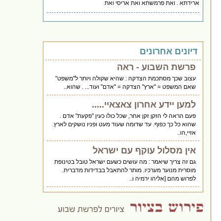
ארידתא . ואת פרמשתא ואת אריסי ואת
דיונים אחרונים
פרשת השבוע - ראה
עצוב שכך מסתכמת הצדקה : שהיא שקולה ויותר ל"משפט"
שאם המשפט = "ארץ" הצדקה = "אדם" ועוד... . שהוא..
למען יידע אחרון צאצאיי.....
פעם הראה לי הזקן זקן אחר, שכל כולו כעין "פקעת" אדם .
שהוא כל כך כפוף. עד שדומה שעוד מעט ופניו נושקים לארץ.
אזיי,הו..
אין מסלול עוקף עם ישראל
גם זה צריך שיאמר : מה עושים כשעם ישראל טובל בטינופת
מוסרית מנוער מערכיו. מותר להתאבל בבדידות מדברית.
לפרוש מהם [אליהו ירמיה ו..