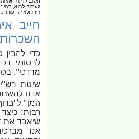
חשוב לדעת שהזוהר 
לעתיד לבוא
, דהיינ
היות ולא יהיו עוונות.
חייב אי
השכרות 
כדי להבין סו
לבסומי בפו
מרדכי". בסו
שיטת רש"י
אדם להשתכר 
המן" ל"ברוך
רבות: כיצד 
שיאבד את דע
אנו מברכי