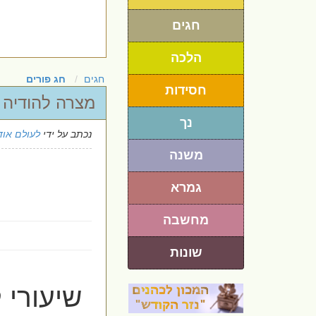
חגים
הלכה
חגים
חג פורים
חסידות
מצרה להודיה 
נך
נכתב על ידי
לעולם אוד
משנה
גמרא
מחשבה
שונות
שיעורי 