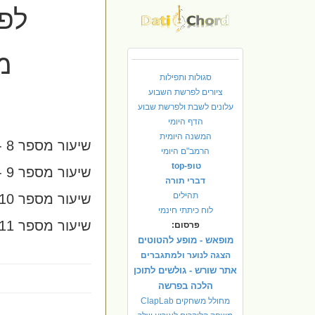
לפו
מ
סגולות ותפילות
ציורים לפרשת השבוע
עלונים לשבת ולפרשת שבוע
הדף היומי
המשנה היומית
שיעור מספר 8 - פורים נקרא על שם יום הכיפורים ------- עמוד 5
הרמב"ם היומי
טופ-top
שיעור מספר 9 - פורים וקרבן תודה אינם בטלים לעולם --- עמוד 9
דברי תורה
תהילים
שיעור מספר 10 - פור המן נהפך לפורינו --------------- עמוד 15
לוח כיתתי חינמי
שיעור מספר 11 - כיצד נוצר פנקס ההודיה --------------- עמוד 22
פרסום:
מופאש - מופע להטוטים
הצגה לנוער ולמתגברים
אתר שורש - גולשים לתוכן
הלכה בפרשה
מחולל משחקים ClapLab