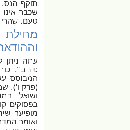
תוקף הנס. 
שכבר אינו י
טעם, שהרי ה
מחילת 
וההודאה
עתה ניתן לה
פורים". כו
המבוסס על
(פרק ו'). שם
ושואל המד
בפסוקים קו
מופיעה שיר
ואומר המדר