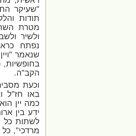
"שעיקר החי
תודות והל
מטרת השתי
ולשיר ולש
נפתח כראוי
שנאמר "ויין
בחופשיות, 
הקב"ה.
וכעת מסביר
באו חז"ל ו
כמה יין הוא
ידע בין ארו
לשתות כל עו
מרדכי", כל 