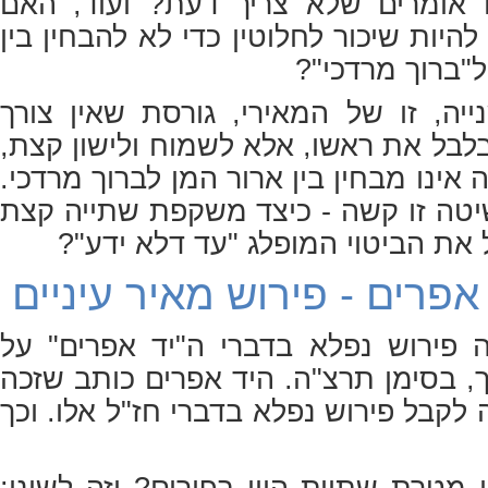
 אומרים שלא צריך דעת? ועוד, האם
היות שיכור לחלוטין כדי לא להבחין בין
ל"ברוך מרדכי"?
יה, זו של ה
מאירי
, גורסת שאין צורך
לבל את ראשו, אלא לשמוח ולישון קצת,
 אינו מבחין בין ארור המן לברוך מרדכי.
יטה זו קשה - כיצד משקפת שתייה קצת
 את הביטוי המופלג "עד דלא ידע"?
 אפרים - פירוש מאיר עיניים
לה פירוש נפלא בדברי ה"יד אפרים" על
, בסימן תרצ"ה. היד אפרים כותב שזכה
ה לקבל פירוש נפלא בדברי חז"ל אלו. וכך
מטרת שתיית היין בפורים? וזה לשונו: