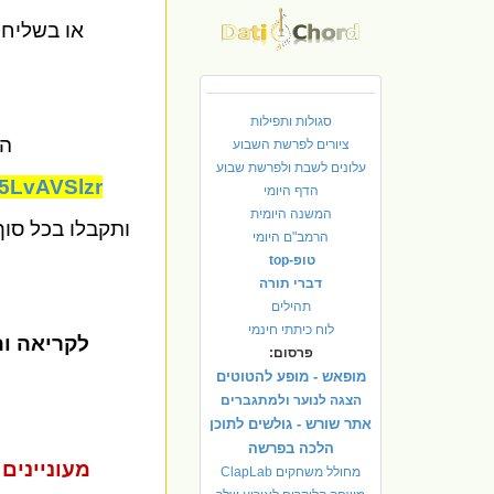
או בשליחת
סגולות ותפילות
הצ
ציורים לפרשת השבוע
עלונים לשבת ולפרשת שבוע
5LvAVSlzr
הדף היומי
המשנה היומית
ותקבלו בכל סוף
הרמב"ם היומי
טופ-top
דברי תורה
תהילים
לוח כיתתי חינמי
לקריאה וה
פרסום:
מופאש - מופע להטוטים
הצגה לנוער ולמתגברים
אתר שורש - גולשים לתוכן
הלכה בפרשה
מעוניינים
מחולל משחקים ClapLab