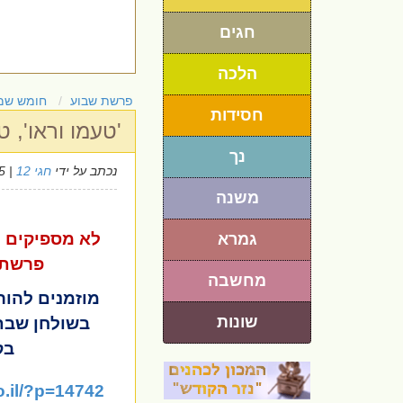
חגים
הלכה
פרשת שבוע
חומש שמ
חסידות
'טעמו וראו',
נך
נכתב על ידי
חגי 12
| 13/2/2025
משנה
לא מספיקים ל
גמרא
פרשת 
מחשבה
מוזמנים להורי
שונות
בשולחן שבת
בק
co.il/?p=14742