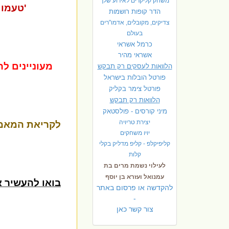
משחק קליקרים לאירוע שלך
'טעמו 
הדר קופות רושמות
צדיקים, מקובלים, אדמו"רים
בעולם
כרמל אשראי
אשראי מהיר
מעוניינים ל
הלוואות לעסקים רק תבקש
פורטל הובלות בישראל
פ
ורטל צימר בקליק
הלוואות רק תבקש
מיני קורסים - פולסטאק
יצירת טריויה
לקריאת המאמר
יויו משחקים
קליפיקלפ - קליפ מדליק בקלי
קלות
לעילוי נשמת מרים בת
עמנואל ועזרא בן יוסף
בואו להעשיר 
להקדשה או פרסום באתר
-
צור קשר כאן