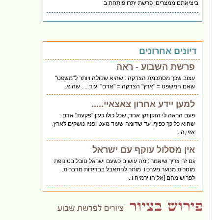
ביציאתם ממצרים. פרשת יתרו פותחת ב
דיונים אחרונים
פרשת השבוע - ראה
עצוב שכך מסתכמת הצדקה : שהיא שקולה ויותר ל"משפט"
שאם המשפט = "ארץ" הצדקה = "אדם" ועוד... . שהוא..
למען יידע אחרון צאצאיי.....
פעם הראה לי הזקן זקן אחר, שכל כולו כעין "פקעת" אדם .
שהוא כל כך כפוף. עד שדומה שעוד מעט ופניו נושקים לארץ.
אזיי,הו..
אין מסלול עוקף עם ישראל
גם זה צריך שיאמר : מה עושים כשעם ישראל טובל בטינופת
מוסרית מנוער מערכיו. מותר להתאבל בבדידות מדברית.
לפרוש מהם [אליהו ירמיה ו..