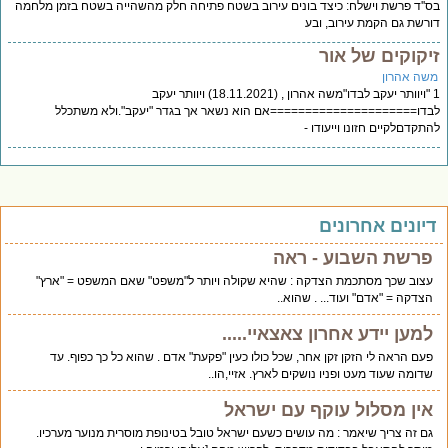
''ד פרשת וישלח: כיצד בונים עירוב בשטח פתיחה חלק מהשהייה בשטח בזמן מלחמה
רשת גם הקמת עירוב, ובע
יקוקים של אור
שה אהרון
1 "ויוותר יעקב לבדו"משה אהרון , (18.11.2021) ויוותר יעקב
דו=====================אם הוא נשאר אך בגדר "יעקב".ולא משתכלל
תקדםלקיים חזונו וייעודו -
יונים אחרונים
פרשת השבוע - ראה
עצוב שכך מסתכמת הצדקה : שהיא שקולה ויותר ל"משפט" שאם המשפט = "ארץ"
הצדקה = "אדם" ועוד... . שהוא..
למען יידע אחרון צאצאיי.....
פעם הראה לי הזקן זקן אחר, שכל כולו כעין "פקעת" אדם . שהוא כל כך כפוף. עד
שדומה שעוד מעט ופניו נושקים לארץ. אזיי,הו..
אין מסלול עוקף עם ישראל
גם זה צריך שיאמר : מה עושים כשעם ישראל טובל בטינופת מוסרית מנוער מערכיו.