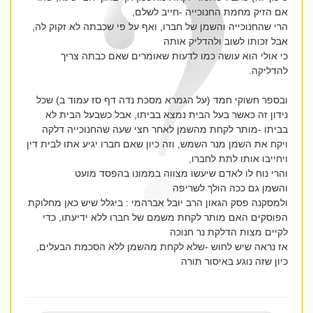
אם הזיק מחמת החנוכייה -חייב לשלם,
הרי שהחנוכייה והשמן של חברו, ואף על פי שכבתה לא זקוק לה,
אבל זכותו לשוב ולהדליק אותה
כי אולי הוא עושה כמו לדעות שאומרים שאם כבתה צריך
להדליקה.
ובספר חשוקי חמד (על הגמרא מסכת נדה דף סז עמוד ב) שכל
נידון זה כאשר בעל הבית נמצא בביתו, אבל כשבעל הבית לא
בביתו -מותר לקחת מהשמן לאחר חצי שעה שהחנוכייה דלקה
ויקח את השמן מנר השמש, וזה כיון שאם חברו יגיע אתו לבית דין
ויחייבו אותו לתת לחברו,
והרי נוח לו לאדם שיעשו מצווה בממונו בהפסד מועט
והשמן גם ככה הולך לשריפה
ולמסקנה פסק הגאון הרב יובל אברהמי : ביגלל שיש כאן מחלוקת
הפוסקים האם מותר לקחת משמם של חברו ללא ידיעתו, כדי
לקיים מצות הדלקת נר חנוכה
אז נראה שיש לחוש -שלא לקחת מהשמן ללא הסכמת הבעלים,
כיון שזה נוגע באיסור תורה