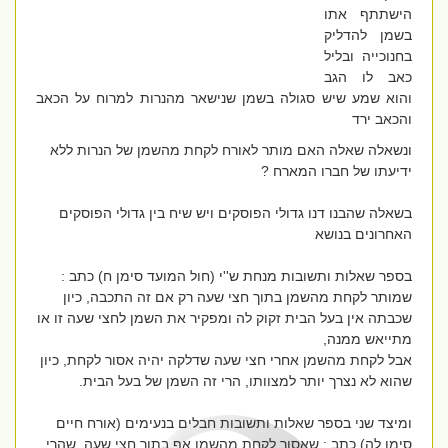
הישתתף אתו
בשמן להדליק
בחנוכייה ובליל
כאב לו הגב
והוא שמע שיש סגולה בשמן שנישאר מהנרות למרוח על הכאב
והכאב ירד
ונשאלה שאלה האם מותר לאורח לקחת מהשמן של הנרות ללא
ידיעתו של חברו המארח ?
בשאלה שהבנו דנו גדולי הפוסקים ויש שיח בין גדולי הפוסקים
האחרונים בנושא
בספר שאלות ותשובות מנחת ש''י (חול המועד סימן ח) כתב :
שמותר לקחת מהשמן בתוך חצי שעה רק אם זה התכבה, כיון
שכבתה אין בעל הבית זקוק לה ומפקיר את השמן לחצי שעה זו או
מתייאש ממנה,
אבל לקחת מהשמן אחרי חצי שעה שדלקה יהיה אסור לקחת, כיון
שהוא לא נצרך יותר למצוותו, הרי זה השמן של בעל הבית.
ומיצד שני בספר שאלות ותשובות חבלים בנעימים (אורח חיים
סימן לה) כתב : שאסור לקחת מהשמן אף בתוך חצי שעה, שהרי