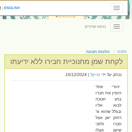
|
ENGLISH
Toggle
navigation
כניסה ומדורים
Toggle
navigation
הלכה
הלכות חנוכה
לקחת שמן מחנוכיית חבירו ללא ידיעתו
נכתב על ידי
מייקל
| 15/12/2024
יהודי אחד
הזמין את חברו
בחג חנוכה
לבוא אליו
ובגלל שהוא גר
רחוק ישן אצל
חברו ולפני
שישן אצלו