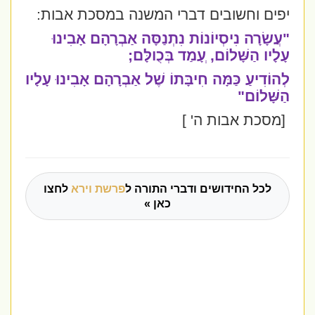
יפים וחשובים דברי המשנה במסכת אבות:
"עֲשָׂרָה נִיסְיוֹנוֹת נִתְנַסָּה אַבְרָהָם אָבִינוּ
עָלָיו הַשָּׁלוֹם, ְעָמַד בְּכֻולָּם;
לְהוֹדִיעַ כַּמָּה חִיבָּתוֹ שֶׁל אַבְרָהָם אָבִינוּ עָלָיו
הַשָּׁלוֹם"
[מסכת אבות ה' ]
לכל החידושים ודברי התורה ל
פרשת וירא
לחצו
כאן »