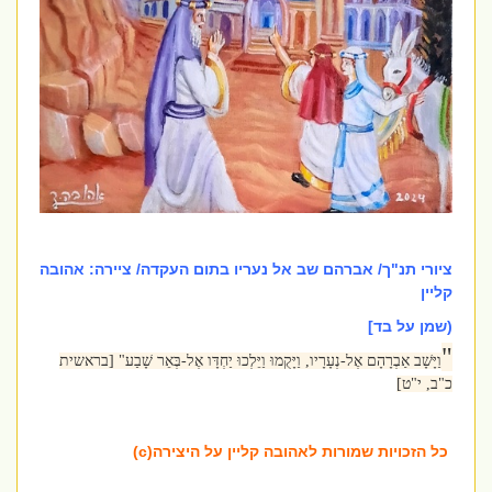
ציורי תנ"ך/ אברהם שב אל נעריו בתום העקדה/ ציירה: אהובה
קליין
(שמן על בד]
"
וַיָּשָׁב אַבְרָהָם אֶל-נְעָרָיו, וַיָּקֻמוּ וַיֵּלְכוּ יַחְדָּו אֶל-בְּאֵר שָׁבַע" [בראשית
כ"ב, י"ט]
כל הזכויות שמורות לאהובה קליין על היצירה(c)