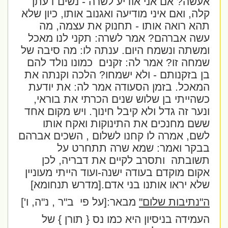
אעשה? אם אני אודיע לשרה - נשים דעתן
קלה, ואם איני מודיעה ואגנוב אותו, כיון שלא
תהא רואה אותו - תחנוק את עצמה, מה
עשה אברהם? אמר לשרה: תקני לנו מאכל
ומשתה ונשמח היום. ענתה לו: מה סיבה של
שמחה זו? אמר לה: זקנים
כמונו נולד להם
בן בזקנותם - ולא ישמחו? הלכה וקנתה את
המאכל. בזמן הסעודה אמר לה: את יודעת
כשהייתי בן שלוש שנים הכרתי את בוראי,
ונער זה גדל ולא קיבל חינוך. ויש מקום אחד
ששם מחנכים את התינוקות ואקח אותו
לשם, אמרה לו קחנו לשלום , השכים אברהם
בבקר ואמר: שמא שרה תתחרט על
תשובתה
ותסרב לקיים את דבריה, לכן
אקום מוקדם בעודה ישנה-ועוד הייתי מעוניין
שלא יראו אותנו בני אדם.[מדרש תנחומא]
ה"נתיבות שלום"
מבאר:[על פי
ב"ר , נ"ה, ו']
העמידה בניסיון היא כמו נס { תורן } של