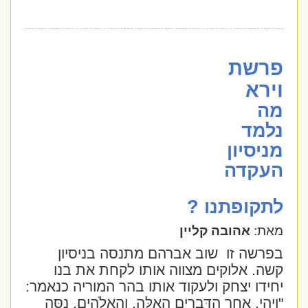
פרשת
וירא
מה
נלמד
מניסיון
העקדה
לתקופתנו ?
מאת:
אהובה קליין
בפרשה זו
שוב אברהם מתנסה בניסיון
קשה. אלוקים מצווה אותו לקחת את בנו
יחידו יצחק ולעקוד אותו בהר המוריה כנאמר:
"וַיְהִי, אַחַר הַדְּבָרִים הָאֵלֶּה, וְהָאֱלֹהִים, נִסָּה