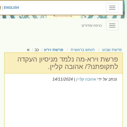
|
ENGLISH
Toggle
navigation
כניסה ומדורים
Toggle
navigation
פרשת שבוע
חומש בראשית
פרשת וירא
כב
א
פרשת וירא-מה נלמד מניסיון העקדה
לתקופתנו?/ אהובה קליין.
נכתב על ידי
אהובה קליין
| 14/11/2024