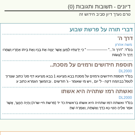
דיונים - תשובות ותגובות (0)
טרם נערך דיון סביב חידוש זה
ברי תורה על פרשת שבוע
רך ה'
שה אהרון
ד. "דרך ה'..." ----------------- " כִּי יְדַעְתִּיו לְמַעַן אֲשֶׁר יְצַוֶּה אֶת בָּנָיו וְאֶת בֵּיתוֹ אַחֲרָיו וְשָׁמְרוּ
רֶךְ ה' לַעֲשׂוֹת
וספת חידושים ורמזים על מסכת..
DL200
בס"ד תוספת חידושים ורמזים על מסכת בבא מציעא 1 בבא מציעא דף סט' כתוב שצריך
פל בבהמה דקה - ל' יום , ויש מי שאומר - ג' חודשים . ובהמשך הגמרא כתוב ע
אשתה רמז שתהיה היא אשתו
DL200
"ד ואשתה רמז שתהיה היא אשתו בראשית כד יד (פרשת חיי-שרה) וְהָיָה הַנַּעֲרָ, אֲשֶׁר
ַר אֵלֶיהָ הַטִּי-נָא כַדֵּךְ וְאֶשְׁתֶּה, וְאָמְרָה שְׁתֵ