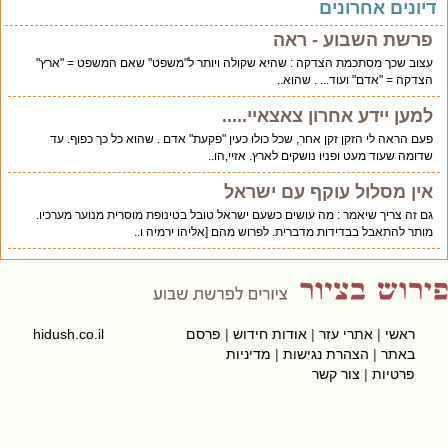
יונים אחרונים
פרשת השבוע - ראה
עצוב שכך מסתכמת הצדקה : שהיא שקולה ויותר ל"משפט" שאם המשפט = "ארץ"
הצדקה = "אדם" ועוד... . שהוא..
למען יידע אחרון צאצאיי.....
פעם הראה לי הזקן זקן אחר, שכל כולו כעין "פקעת" אדם . שהוא כל כך כפוף. עד
שדומה שעוד מעט ופניו נושקים לארץ. אזיי,הו..
אין מסלול עוקף עם ישראל
גם זה צריך שיאמר : מה עושים כשעם ישראל טובל בטינופת מוסרית מנוער מערכיו.
מותר להתאבל בבדידות מדברית. לפרוש מהם [אליהו ירמיה ו..
ראשי
|
אתרי עזר
|
אודות חידוש
|
פרסם
hidush.co.il
באתר
|
הצהרת נגישות
|
מדיניות
פרטיות
|
צור קשר