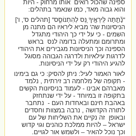
ספינה שהכול רואים
אותו מרחוק - היות
והוא גבוה מאד, כמו שנאמר בתהלים:
"נָ֘תַ֤תָּה לִּֽירֵאֶ֣יךָ נֵּ֭ס לְהִתְנוֹסֵ֑ס" [תהלים ס', ו']
הניסיונות שה' מביא ליראיו הם מתנה מן
השמים - כי על ידי כך היהודי מתגדל
ומתרומם ומתעלה בדומה לנס
בראש
הספינה וכך הניסיונות מגבירים את היהודי
לדרגות עילאיות ולדרגה הגבוהה מסוגל
להגיע היהודי רק על ידי הניסיונות.
לאור האמור לעיל: ניתן להסיק: כי גם בימינו
- תקופה של מלחמה רב זירתית , נלמד
מאברהם אבינו - לעמוד בניסיונות הקשים
בתקופה זו במיוחד - על ידי שנתחזק
באהבת חינם ובאחדות העם -
נתחבר
לתורה הקדושה , נרבה במצוות וחסדים
ובאופן
זה נקיים את השליחות של עם
ישראל – להיות ממלכת כוהנים וגוי קדוש
וכך נוכל להאיר – ולשמש אור לגויים.