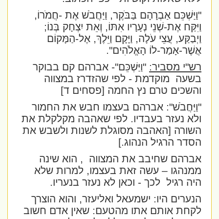
"וַיַּשְׁכֵּם אַבְרָהָם בַּבֹּקֶר, וַיַּחֲבֹשׁ אֶת -חֲמֹרוֹ,
וַיִּקַּח אֶת-שְׁנֵי נְעָרָיו אִתּוֹ, וְאֵת יִצְחָק בְּנוֹ;
וַיְבַקַּע, עֲצֵי עֹלָה, וַיָּקָם וַיֵּלֶךְ, אֶל-הַמָּקוֹם
אֲשֶׁר-אָמַר-לוֹ הָאֱלֹהִים".
רש"י מסביר:
"וַיַּשְׁכֵּם"- אברהם קם בבוקר
בשעה
מוקדמת - לפי שהזדרז במצווה
והשכים טרם נץ החמה [פסחים ד]
"וַיַּחֲבֹשׁ": אברהם בעצמו חבש את החמור
ולא נעזר בעבדיו. לפי שאהבה מקלקלת את
השורה [האהבה מסוגלת לשנות ולשבש את
הסדר הרגיל הנהוג.]
אברהם שחיבב את המצווה
, הוא שינה
ממנהגו – עשה זאת בעצמו, למרות שלא
היה רגיל
לכך - וכאן לא נעזר בנעריו.
הנערים היו: ישמעאל ואליעזר, והוא הוצרך
לקחת אותם אתו מהטעם: שאין אדם חשוב