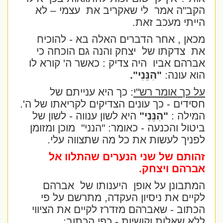
הקב"ה אמר
לי שאקריב את
עצמי – לא
הייתי מעכב זאת.
מכאן , אחר הדברים האלה בא - להוכיח
את
צדקתו של
יצחק והנה גם הוכחה כי
אברהם אביו
היה צדיק : כאשר ה' קורא לו
הוא עונה:
"הִנֵּנִי".
על כך אומר רש"י
: כך היא ענייתם של
חסידים - כך עונים הצדיקים לקריאתו של ה'.
המילה :
"הִנֵּנִי"
היא לשון ענווה - לשון של
ביטול והכנעה - כאומר: "הנני"
מוכן ומזומן
לפניך לעשות את כל מה שתצווה עלי.
זהותם של שני הנערים שהתלוו אל
אברהם ויצחק.
המתבונן על אופן
היענותו של
אברהם
לקיים את ניסיון העקדה, מתרשם על פי
הכתוב - שאברהם מזדרז לקיים את הציווי
ללא שאלות וקושיות - כפי הכתוב: