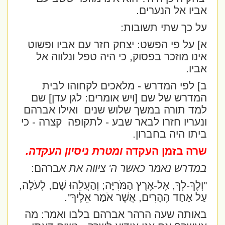
אביו אל הנערים.
על כך שתי תשובות:
א] על פי הפשט: יצחק חזר עם אביו ופשוט
אינו מוזכר בפסוק, כי היה טפל ונלווה אל
אביו.
ב] לפי המדרש - מלאכים לקחוהו לבית
המדרש של שם [ויש אומרים: לגן עדן] שם
למד תורה במשך שלוש שנים
ואילו אברהם
ונעריו חזרו לבאר שבע - לתקופה
קצרה - כי
ביתו היה בחברון.
שרה בזמן העקדה
ומטרת ניסיון העקדה.
במדרש נאמר כאשר ה' ציווה את א
ברהם:
"וְלֶךְ-לְךָ, אֶל-אֶרֶץ הַמֹּרִיָּה; וְהַעֲלֵהוּ שָׁם, לְעֹלָה,
עַל אַחַד הֶהָרִים, אֲשֶׁר אֹמַר אֵלֶיךָ".
באותה שעה הרהר אברהם בלבו ואמר: מה