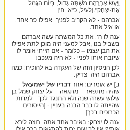
וַיַּעַשׂ אַבְרָהָם מִשְׁתֶּה גָדוֹל, בְּיוֹם הִגָּמֵל
אֶת-יִצְחָק".
[לעיל, כ"א, ח']
אברהם - לא הקריב לפניך
אפילו פר אחד,
או איל אחד.
ענה לו ה': את כל המשתה עשה אברהם
בשביל בנו ,אבל למעני היה מוכן לתת אפילו
את הבן עצמו – כלומר - אם הייתי אומר לו
שיזבח אותו לפניי - לא היה מעכב!
לכן הניסיון הזה של העקדה בא להוכיח: כמה
אברהם היה
צדיק.
ב] יש אומרים: אחר
דבריו של ישמעאל
-
שהיה מתפאר – מתגאה -
על יצחק שמל בן
שלוש עשרה שנה ולא התנגד לכך - למרות
שהייתה לו כבר הבנה בעניין - [הייסורים
הכרוכים בכך]
ענה לו יצחק: באיבר אחד אתה
רוצה לירא
אותי? אין לך שום זכות להתגאות בכך אילו