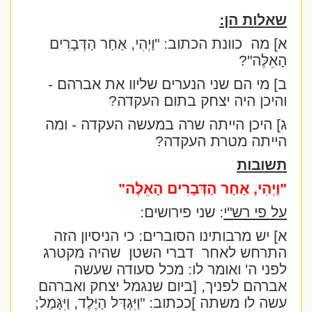
שאלות הן:
א] מה
כוונת הכתוב:
"וַיְהִי, אַחַר הַדְּבָרִים
הָאֵלֶּה"
?
ב] מי הם שני הנערים שליוו את אברהם -
והיכן היה יצחק בתום העקדה?
ג] היכן הייתה שרה במעשה העקדה - ומה
הייתה מטרת העקדה?
תשובות
"וַיְהִי, אַחַר הַדְּבָרִים הָאֵלֶּה"
על פי רש"י
: שני פירושים:
א] יש מרבותינו הסוברים: כי הניסיון הזה
התרחש לאחר
דברי השטן
שהיה מקטרג
לפני ה' ואומר לו: מכל סעודה שעשה
אברהם לפניך, [ביום שנגמל יצחק ואברהם
עשה לו משתה ]ככתוב:
"וַיִּגְדַּל הַיֶּלֶד, וַיִּגָּמַל;