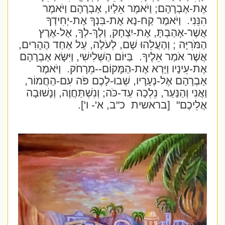
אֶת-אַבְרָהָם; וַיֹּאמֶר אֵלָיו, אַבְרָהָם וַיֹּאמֶר
הִנֵּנִי.
וַיֹּאמֶר קַח-נָא אֶת-בִּנְךָ אֶת-יְחִידְךָ
אֲשֶׁר-אָהַבְתָּ, אֶת-יִצְחָק, וְלֶךְ-לְךָ, אֶל-אֶרֶץ
הַמֹּרִיָּה ; וְהַעֲלֵהוּ שָׁם, לְעֹלָה, עַל אַחַד הֶהָרִים,
אֲשֶׁר אֹמַר אֵלֶיךָ.
בַּיּוֹם הַשְּׁלִישִׁי, וַיִּשָּׂא אַבְרָהָם
אֶת-עֵינָיו וַיַּרְא אֶת-הַמָּקוֹם--מֵרָחֹק.
וַיֹּאמֶר
אַבְרָהָם אֶל-נְעָרָיו, שְׁבוּ-לָכֶם פֹּה עִם-הַחֲמוֹר,
וַאֲנִי וְהַנַּעַר, נֵלְכָה עַד-כֹּה; וְנִשְׁתַּחֲוֶה, וְנָשׁוּבָה
אֲלֵיכֶם"
[בראשית
כ"ב, א'- ו'].