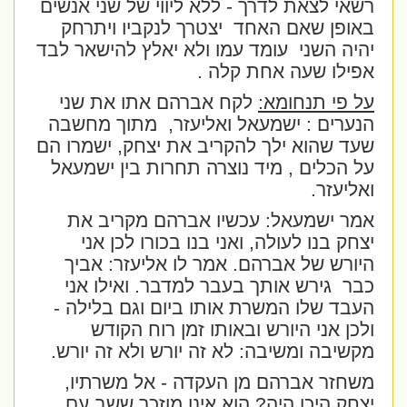
רשאי לצאת לדרך - ללא ליווי של שני אנשים
באופן שאם האחד
יצטרך לנקביו ויתרחק
יהיה השני
עומד עמו ולא יאלץ להישאר לבד
אפילו שעה אחת קלה .
על פי תנחומא:
לקח אברהם אתו את שני
הנערים : ישמעאל ואליעזר,
מתוך מחשבה
שעד שהוא ילך להקריב את יצחק, ישמרו הם
על הכלים , מיד נוצרה תחרות בין ישמעאל
ואליעזר.
אמר ישמעאל: עכשיו אברהם מקריב את
יצחק בנו לעולה, ואני בנו בכורו לכן אני
היורש של אברהם. אמר לו אליעזר: אביך
כבר
גירש אותך בעבר למדבר. ואילו אני
העבד שלו המשרת אותו ביום וגם בלילה -
ולכן אני היורש ובאותו זמן רוח הקודש
מקשיבה ומשיבה: לא זה יורש ולא זה יורש.
משחזר אברהם מן העקדה - אל משרתיו,
יצחק היכן היה? הוא אינו מוזכר ששב עם