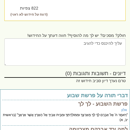
822 צפיות
(דווח על חידוש לא ראוי)
חולק? מסכים? יש לך מה להוסיף? חווה דעתך על החידוש!
דיונים - תשובות ותגובות (0)
טרם נערך דיון סביב חידוש זה
ברי תורה על פרשת שבוע
רשת השבוע - לך לך
לון
ַיֹּאמֶר ה' אֶל אַבְרָם לֶךְ לְךָ מֵאַרְצְךָ וּמִמּוֹלַדְתְּךָ וּמִבֵּית אָבִיךָ אֶל הָאָרֶץ אֲשֶׁר אַרְאֶךָּ" (בראשית
, א)
מה ירד אברהם מצריימה