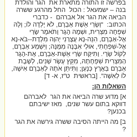
בפרשה זו התורה מתארת את
הגר והולדת
בנה – ישמעאל : הכול
החל מהרגע ששרה
הביאה את הגר אל אברהם
- כדברי
הכתוב:
"וְשָׂרַי אֵשֶׁת אַבְרָם, לֹא יָלְדָה לוֹ; וְלָהּ
שִׁפְחָה מִצְרִית, וּשְׁמָהּ הָגָר וַתֹּאמֶר שָׂרַי
אֶל-אַבְרָם, הִנֵּה-נָא עֲצָרַנִי יְהוָה מִלֶּדֶת--בֹּא-נָא
אֶל-שִׁפְחָתִי, אוּלַי אִבָּנֶה מִמֶּנָּה; וַיִּשְׁמַע אַבְרָם,
לְקוֹל שָׂרָי. וַתִּיקַּח שָׂרַי אֵשֶׁת-אַבְרָם, אֶת-הָגָר
הַמִּצְרִית שִׁפְחָתָהּ, מִקֵּץ עֶשֶׂר שָׁנִים, לְשֶׁבֶת
אַבְרָם בְּאֶרֶץ כְּנָעַן; וַתִּיתֵּן אֹתָהּ לְאַבְרָם אִישָׁהּ,
לוֹ לְאִשָּׁה".
[בראשית
ט"ז, א- ד]
השאלות הן:
א] מדוע שרה הביאה את הגר
לאברהם
דווקא בתום עשר שנים,
מאז ישיבתם
בכנען?
ב] מה הייתה הסיבה ששרה גירשה את הגר
?