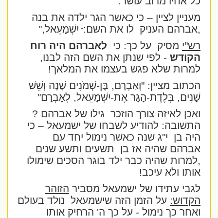
כל אחיו מרוב עושר.
מעניין לציין – כי כאשר הגר ילדה את בנה
,אברהם העניק
לו את השם:
יִשְׁמָעֵאל,"
"
רש"י
מסיק
על כך: כי
לאברהם היה רוח
הקודש
- לפי שנתן את השם הזה לבנו,
למרות שלא פגש בעצמו את המלאך!
הכתוב מציין: "
וְאַבְרָם, בֶּן-שְׁמֹנִים שָׁנָה וְשֵׁשׁ
שָׁנִים, בְּלֶדֶת-הָגָר אֶת-יִשְׁמָעֵאל, לְאַבְרָם"
ואכן לאיזה צורך הוזכר
גילו של אברהם ?
התשובה: להודיע לשבחו של ישמעאל – כי
היה בן
י"ג שנה כאשר נימול יחד עם
אברהם שהיה אז בן
תשעים ותשע שנים
,למרות שהיה כבר ילד בוגר הסכים שימולו
אותו ולא עיכב!
לגבי עתידו של ישמעאל מסביר
הזוהר
הקדוש:
על הזמן הזה שישמעאל
נולד בעולם
ואחר כך נימול - על כך ה' הרחיק אותו