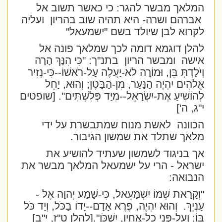
המלאך מבשר להגר: כי כאשר תשוב אל
אברהם ושרה- היא תהיה שוב בהריון
ועליה
לקרוא לבן שיולד בשם "ישמעאל"
להלן דוגמא דומה לכך שמלאך פונה אל
אישה
ומבשר הריון
בתנ"ך: "
כִּי הִנָּךְ הָרָה
וְיֹלַדְתְּ בֵּן, וּמוֹרָה לֹא-יַעֲלֶה עַל-רֹאשׁוֹ--כִּי-נְזִיר
אֱלֹהִים יִהְיֶה הַנַּעַר, מִן-הַבָּטֶן; וְהוּא, יָחֵל
לְהוֹשִׁיעַ אֶת-יִשְׂרָאֵל--מִיַּד פְּלִשְׁתִּים". [שופטים
י"ג, ה']
הכוונה
לאשת מנוח שמתבשרת על ידי
מלאך שתלד את שמשון הגיבור.
אך בניגוד לשמשון שעתיד להושיע את
ישראל - הרי על ישמעאל המלאך מבשר את
הנבואה:
"וְקָרָאת שְׁמוֹ יִשְׁמָעֵאל, כִּי-שָׁמַע יְהוָה אֶל -
עָנְיֵךְ.
וְהוּא יִהְיֶה, פֶּרֶא אָדָם--יָדוֹ בַכֹּל, וְיַד כֹּל
בּוֹ; וְעַל-פְּנֵי כָל-אֶחָיו, יִשְׁכֹּן".
[להלן ט"ז, י"ב]