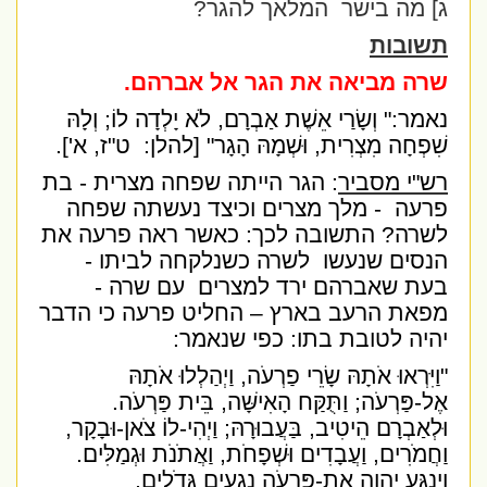
ג] מה בישר
המלאך להגר?
תשובות
שרה מביאה את הגר אל אברהם.
נאמר:" וְשָׂרַי אֵשֶׁת אַבְרָם, לֹא יָלְדָה לוֹ; וְלָהּ
שִׁפְחָה מִצְרִית, וּשְׁמָהּ הָגָר" [להלן:
ט"ז, א'].
רש"י מסביר
: הגר הייתה שפחה מצרית - בת
פרעה
- מלך מצרים וכיצד נעשתה שפחה
לשרה? התשובה לכך: כאשר ראה פרעה את
הנסים שנעשו
לשרה כשנלקחה לביתו -
בעת שאברהם ירד למצרים
עם שרה -
מפאת הרעב בארץ – החליט פרעה כי הדבר
יהיה לטובת בתו: כפי שנאמר:
"וַיִּרְאוּ אֹתָהּ שָׂרֵי פַרְעֹה, וַיְהַלְלוּ אֹתָהּ
אֶל-פַּרְעֹה; וַתֻּקַּח הָאִישָּׁה, בֵּית פַּרְעֹה.
וּלְאַבְרָם הֵיטִיב, בַּעֲבוּרָהּ; וַיְהִי-לוֹ צֹאן-וּבָקָר,
וַחֲמֹרִים, וַעֲבָדִים וּשְׁפָחֹת, וַאֲתֹנֹת וּגְמַלִּים.
וַיְנַגַּע יְהוָה אֶת-פַּרְעֹה נְגָעִים גְּדֹלִים,