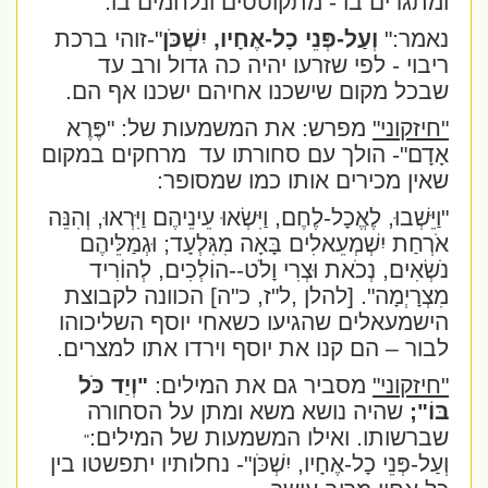
ומתגרים בו - מתקוטטים ונלחמים בו.
נאמר:"
וְעַל-פְּנֵי כָל-אֶחָיו, יִשְׁכֹּן
"
-זוהי ברכת
ריבוי - לפי שזרעו יהיה כה גדול ורב עד
שבכל מקום שישכנו אחיהם ישכנו אף הם.
"חיזקוני"
מפרש: את המשמעות של:
"פֶּרֶא
אָדָם
"- הולך עם סחורתו עד
מרחקים במקום
שאין מכירים אותו כמו שמסופר:
"וַיֵּשְׁבוּ, לֶאֱכָל-לֶחֶם, וַיִּשְׂאוּ עֵינֵיהֶם וַיִּרְאוּ, וְהִנֵּה
אֹרְחַת יִשְׁמְעֵאלִים בָּאָה מִגִּלְעָד; וּגְמַלֵּיהֶם
נֹשְׂאִים, נְכֹאת וּצְרִי וָלֹט--הוֹלְכִים, לְהוֹרִיד
מִצְרָיְמָה".
[להלן ,ל"ז, כ"ה] הכוונה לקבוצת
הישמעאלים שהגיעו כשאחי יוסף השליכוהו
לבור – הם קנו את יוסף וירדו אתו למצרים.
"חיזקוני"
מסביר גם את המילים:
"וְיַד כֹּל
בּוֹ";
שהיה נושא משא ומתן על הסחורה
שברשותו. ואילו המשמעות של המילים:
"
וְעַל-פְּנֵי כָל-אֶחָיו, יִשְׁכֹּן
"- נחלותיו יתפשטו בין