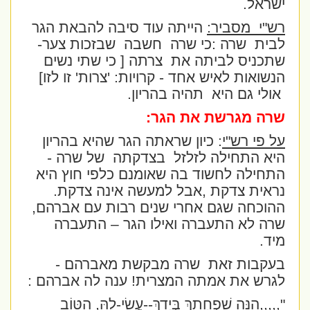
ישראל.
רש"י
מסביר:
הייתה עוד סיבה להבאת הגר
לבית
שרה :כי שרה
חשבה
שבזכות צער-
שתכניס לביתה את
צרתה [ כי שתי נשים
הנשואות לאיש אחד - קרויות: 'צרות' זו לזו]
אולי גם היא
תהיה בהריון.
שרה מגרשת את הגר:
על פי רש"י
: כיון שראתה הגר שהיא בהריון
היא התחילה לזלזל
בצדקתה
של שרה -
התחילה לחשוד בה שאומנם כלפי חוץ היא
נראית צדקת ,אבל למעשה אינה צדקת.
ההוכחה שגם אחרי שנים רבות עם אברהם,
שרה לא התעברה ואילו הגר – התעברה
מיד.
בעקבות זאת
שרה מבקשת מאברהם -
לגרש את אמתה המצרית! ענה לה אברהם :
",,,,,הִנֵּה שִׁפְחָתֵךְ בְּיָדֵךְ--עֲשִׂי-לָהּ, הַטּוֹב