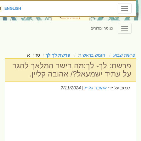
|
ENGLISH
Toggle
navigation
כניסה ומדורים
Toggle
navigation
פרשת שבוע
חומש בראשית
פרשת לך לך
טז
א
פרשת: לך- לך:מה בישר המלאך להגר
על עתיד ישמעאל?/ אהובה קליין.
נכתב על ידי
אהובה קליין
| 7/11/2024