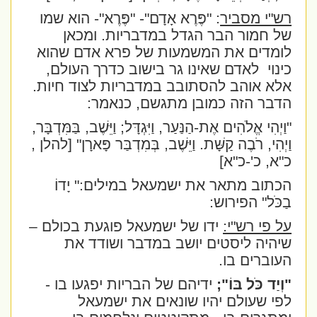
רש"י מסביר
:
"פֶּרֶא אָדָם
"-
"פֶּרֶא
"- הוא שמו
של חמור הבר הגדל במדבריות. ומכאן
לומדים את המשמעות של פרא אדם שהוא
כינוי
לאדם שאינו גר בישוב כדרך העולם,
אלא אוהב להסתובב במדבריות לצוד חיות.
הדבר הזה כמובן מתגשם, כנאמר:
"וַיְהִי אֱלֹהִים אֶת-הַנַּעַר, וַיִּגְדָּל; וַיֵּשֶׁב, בַּמִּדְבָּר,
וַיְהִי, רֹבֶה קַשָּׁת. וַיֵּשֶׁב, בְּמִדְבַּר פָּארָן
" [להלן ,
כ"א, כ'-כ"א]
הכתוב מתאר את ישמעאל במילים:"
יָדוֹ
בַכֹּל"
הפירוש:
על פי רש"י:
ידו של ישמעאל פוגעת בכולם –
שיהיה ליסטים יושב במדבר ושודד את
העוברים בו.
"וְיַד כֹּל בּוֹ";
ידיהם של הבריות יפגעו בו -
לפי שעולם יהיו שונאים את ישמעאל