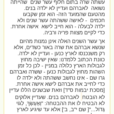
עשתה שרה בתום חלוף עשר שנים
שהייתה
נשואה
לאברהם ועדיין לא ילדה בנים.
מהטעם שהמועד הזה- הוא זמן שקבעו
חכמים
- לאישה ששהתה עשר שנים ולא
ילדה לבעלה - הוא חייב לישא
אישה אחרת.
כדי לקיים מצוות פריה ורביה.
אך עשר השנים האלה אינן נמנות מהיום
שנשא אברהם את שרה באור כשדים, אלא
רק משנכנסו לארץ כנען - ועדיין לא ילדה.
כוונת הכתוב ללמדנו: שאין ישיבה מחוץ
לגבולות הארץ כלולה במניין - לכן כל זמן
השהות מחוץ לגבולות כנען - ששרה ואברהם
גרו שם - אינו נחשב ששהתה ולא ילדה לו
כדי לחייב את אברהם לישא אישה אחרת.
[מסכת יבמות ס"ד] וזאת שבשנים הללו עדיין
לא הובטח
לאברהם בנים. שעדיין אלוקים
לא הבטיח לו את ההבטחה:
"וְאֶעֶשְׂךָ, לְגוֹי
גָּדוֹל
..."[ שם י"ב, ב'] אלא עד שיגיע לארץ