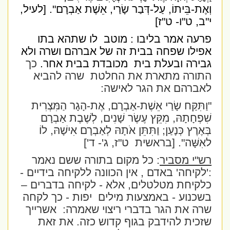
וְאֶת-בֵּיתוֹ, עַל-דְּבַר שָׂרַי, אֵשֶׁת אַבְרָם".
[לעיל,
י"ב, ט"ו- ט"ז]
פרעה אמר בליבו : מוטב
לו שתהא בתו
אפילו שפחה בבית זה של אברהם ושרה ולא
גבירה ובעלת בית
מכובדת בבית אחר.
כך
התורה מתארת את החלטת
שרה להביא
לאברהם את הגר לאישה:
"וַתִּקַּח שָׂרַי אֵשֶׁת-אַבְרָם, אֶת-הָגָר הַמִּצְרִית
שִׁפְחָתָהּ, מִקֵּץ עֶשֶׂר שָׁנִים, לְשֶׁבֶת אַבְרָם
בְּאֶרֶץ כְּנָעַן; וַתִּתֵּן אֹתָהּ לְאַבְרָם אִישָׁהּ, לוֹ
לאִשָּׁה".
[בראשית
ט"ז, ג'- ד']
רש"י מסביר
: כל מקום בתורה ששם נאמר
:'לקיחה' באדם , אין הכוונה ללקיחה בידיים -
כלקיחת מטלטלים, אלא - לקיחה בדברים –
בשכנוע - באמצעות מילים
יפות - כך לקחה
שרה את הגר בדברי ריצוי שאמרה:
אשרייך
שזכית להידבק בגוף קדוש כזה. את זאת