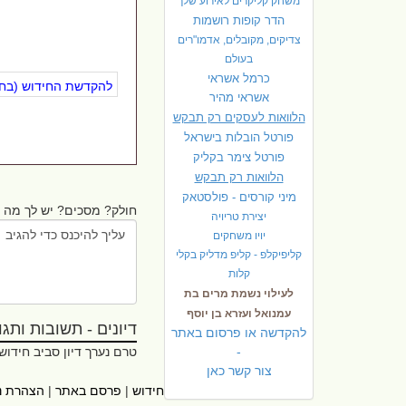
משחק קליקרים לאירוע שלך
הדר קופות רושמות
צדיקים, מקובלים, אדמו"רים
בעולם
כרמל אשראי
להקדשת החידוש (בחינ
אשראי מהיר
הלוואות לעסקים רק תבקש
פורטל הובלות בישראל
פ
ורטל צימר בקליק
הלוואות רק תבקש
מיני קורסים - פולסטאק
חולק? מסכים? יש לך מה ל
יצירת טריויה
יויו משחקים
קליפיקלפ - קליפ מדליק בקלי
קלות
לעילוי נשמת מרים בת
עמנואל ועזרא בן יוסף
דיונים - תשובות ותגובו
להקדשה או פרסום באתר
-
טרם נערך דיון סביב חידוש
צור קשר כאן
ראשי
|
אתרי עזר
|
אודות חידוש
|
פרסם באתר
|
הצהרת נ