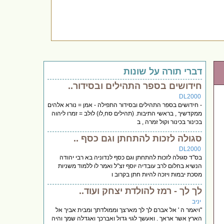
דברי תורה על שונות
חידושים בספר התהילים ובסידור..
DL2000
- חידושים בספר התהילים ובסידור התפילה - אמן = נורא אלהים
ממקדשיך , בראשי התיבות. (תהילים סח,לו) לולב = זמרו ליהוה
בכינור בכינור וקול זמרה , ב
סגולה לזכות להתחתן וגם כסף ..
DL2000
בס"ד סגולה לזכות להתחתן וגם כסף לנדוניה בא רבי יהודה
הנשיא בחלום לרב עובדיה יוסף זצ"ל ואמר לו ללמוד משניות
מסכת יבמות ויזכה להיות חתן בקרוב ו
לך לך - רמז להולדת יצחק ועוד..
יניב
"ויאמר ה ' אל אברם לך לך מארצך וממולדתך ומבית אביך אל
הארץ אשר אראך . ואעשך לגוי גדול ואברכך ואגדלה שמך והיה