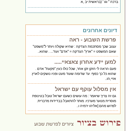
ברכה " וגו ' (בראשית יב ,א
דיונים אחרונים
פרשת השבוע - ראה
עצוב שכך מסתכמת הצדקה : שהיא שקולה ויותר ל"משפט"
שאם המשפט = "ארץ" הצדקה = "אדם" ועוד... . שהוא..
למען יידע אחרון צאצאיי.....
פעם הראה לי הזקן זקן אחר, שכל כולו כעין "פקעת" אדם .
שהוא כל כך כפוף. עד שדומה שעוד מעט ופניו נושקים לארץ.
אזיי,הו..
אין מסלול עוקף עם ישראל
גם זה צריך שיאמר : מה עושים כשעם ישראל טובל בטינופת
מוסרית מנוער מערכיו. מותר להתאבל בבדידות מדברית.
לפרוש מהם [אליהו ירמיה ו..