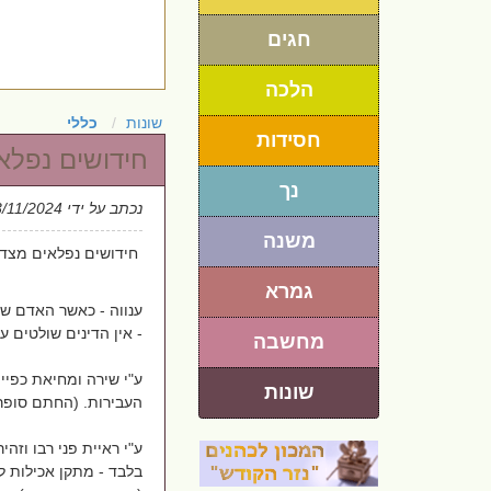
חגים
הלכה
שונות
כללי
חסידות
חידושים נפלאי
נך
נכתב על ידי
3/11/2024
משנה
חידושים נפלאים מצדיק
גמרא
ענווה - כאשר האדם שפ
- אין הדינים שולטים על
מחשבה
ע"י שירה ומחיאת כפיי
שונות
העבירות. (החתם סופר
ע"י ראיית פני רבו וזהי
בלבד - מתקן אכילות לא