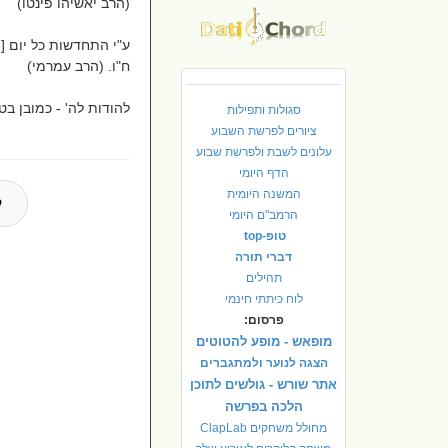
(הרב יאשיהו פינטו)
ע"י התחדשות כל יום [ה
ח"ו. (הרב עמרמי)
להודות לה' - כמובן בט
סגולות ותפילות
ציורים לפרשת השבוע
עלונים לשבת ולפרשת שבוע
הדף היומי
המשנה היומית
ל
הרמב"ם היומי
טופ-top
דברי תורה
תהילים
לוח כיתתי חינמי
פרסום:
מופאש - מופע להטוטים
הצגה לנוער ולמתגברים
אתר שורש - גולשים לתוכן
הלכה בפרשה
מחולל משחקים ClapLab