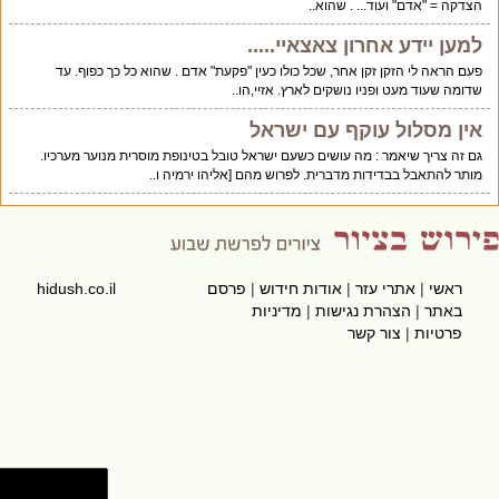
הצדקה = "אדם" ועוד... . שהוא..
למען יידע אחרון צאצאיי.....
פעם הראה לי הזקן זקן אחר, שכל כולו כעין "פקעת" אדם . שהוא כל כך כפוף. עד
שדומה שעוד מעט ופניו נושקים לארץ. אזיי,הו..
אין מסלול עוקף עם ישראל
גם זה צריך שיאמר : מה עושים כשעם ישראל טובל בטינופת מוסרית מנוער מערכיו.
מותר להתאבל בבדידות מדברית. לפרוש מהם [אליהו ירמיה ו..
ראשי
|
אתרי עזר
|
אודות חידוש
|
פרסם
hidush.co.il
באתר
|
הצהרת נגישות
|
מדיניות
פרטיות
|
צור קשר