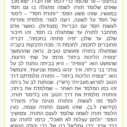
בחיצוני – עד שלומד כדי ללמד את חברו. יוצא מכך
שאדם שלומד תורה לשמה מתגלה בו גם חסד
במעשיו, שזהו פשט הפס': '"ותורת חסד" – לימוד
של חסד על לשונה, רוצה לומר: מלמדת ומזרזת
לעשות חסד עם הבריות' (מצודות). כאשר אדם
מתחבר לתורה עד שמתגלה בו חסד, זהו חיבור
שלם, עד שלכן "פיה פתחה בחכמה", דבריה
מחוברים לחכמה, לחכמת ה'; מכח הדבקות בקב"ה
שמתגלה בתורה ומעשים טובים. נראה שההמשך
"צופיה הליכות ביתה" מרמז על שתי הדעות,
שהפשט הוא: '"צופיה" – היא בביתה נותנת לב על
צורכי בני ביתה, איך ינהגו באמת וצניעות', והנמשל
הוא: '"צופיה הליכות ביתה" – התורה מלמדתם דרך
הטוב לפרוש מעבירה' (רש"י). שנותנת לב על ביתה
זהו כמו המלמד את האחר – שמלמדת את ביתה;
והתורה מלמדת את דרך הטוב זהו בלימוד תורה,
לומד מה לעשות, והתורה מגינה עליו מיצה"ר
(קידושין ל,ב), שזהו מעצם התורה עצמה, כעין
הלומד תורה לשמה שלומד לעצם התורה. וממשיך
הפס': “ולחם עצלות לא תאכל", כרמז לתורה עם
דרך ארץ: 'רבן גמליאל בנו של רבי יהודה הנשיא