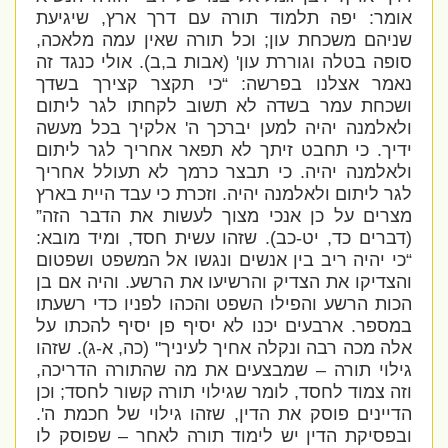
אומר: יפה תלמוד תורה עם דרך ארץ, שיגיעת
שניהם משכחת עון; וכל תורה שאין עמה מלאכה,
סופה בטלה וגוררת עון' (אבות ב,ב). אולי כנגד זה
נאמר אצלנו בפרשה: “כי תקצר קצירך בשדך
ושכחת עמר בשדה לא תשוב לקחתו לגר ליתום
ולאלמנה יהיה למען יברכך ה' אלקיך בכל מעשה
ידיך. כי תחבט זיתך לא תפאר אחריך לגר ליתום
ולאלמנה יהיה. כי תבצר כרמך לא תעולל אחריך
לגר ליתום ולאלמנה יהיה. וזכרת כי עבד היית בארץ
מצרים על כן אנכי מצוך לעשות את הדבר הזה”
(דברים כד, יט-כב). שזהו עשית חסד, ומיד מובא:
“כי יהיה ריב בין אנשים ונגשו אל המשפט ושפטום
והצדיקו את הצדיק והרשיעו את הרשע. והיה אם בן
הכות הרשע והפילו השפט והכהו לפניו כדי רשעתו
במספר. ארבעים יכנו לא יסיף פן יסיף להכתו על
אלה מכה רבה ונקלה אחיך לעיניך" (כה, א-ג). שזהו
גילוי תורה – שמבצעים את מה שהתורה הדריכה,
וזה צמוד לחסד, לומר שגילוי תורה קשור לחסד; וכן
הדיינים פוסק את הדין, שזהו גילוי של חכמת ה'.
ובפסיקת הדין יש לימוד תורה לאחר – שפוסק לו