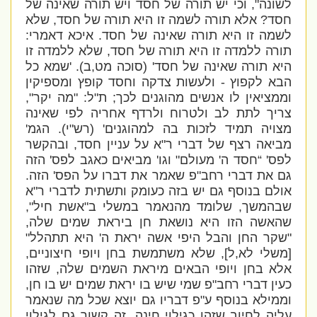
לשונה", וכי יש תורה של חסד ויש תורה שאינה של
חסד? אלא תורה לשמה זו היא תורה של חסד, שלא
לשמה זו היא תורה שאינה של חסד. איכא דאמרי:
תורה ללמדה זו היא תורה של חסד, שלא ללמדה זו
היא תורה שאינה של חסד' (סוכה מט,ב). 'שמא כל
הבא לקפוץ - ולעשות צדקה וחסד קופץ ומספיקין
וממציאין לו אנשים מהוגנים לכך; ת"ל: "מה יקר",
צריך לתת לב ולטרוח ולרדף אחריה לפי שאינה
מצויה תמיד לזכות בה למהוגנים' (רש"י). הגמ'
מביאה רצף של דברי ר"א על עניין חסד, ובהקשר
לפס' “חסד ה' מעולם" וגו' מביאים כאגב לפס' הזה
גם את דברי רחב"פ שאמר את דברו על הפס' הזה.
אולם בנוסף גם יש בזה כעומק ותשתית לדברי ר"א
שבהמשך, שלומד מהנאמר במשלי ב"אשת חיל",
שהאשה הזו היא נושאת חן ביראת שמים שלה,
"שקר החן והבל היפי אשה יראת ה' היא תתהלל"
[משלי לא,ל], שלא משתמשת בחן ויופי חיצוניים,
אלא בחן ויופי הבאים מיראת השמים שלה, שזהו
כעין דברי רחב"פ שמי שיש בו יראת שמים יש בו חן,
וממילא בנוסף ע"פ דבריו גם יוצא שכל מה שנאמר
עליה לחיוב שזהו כגילוי חינה, זה קשור גם לגילוי