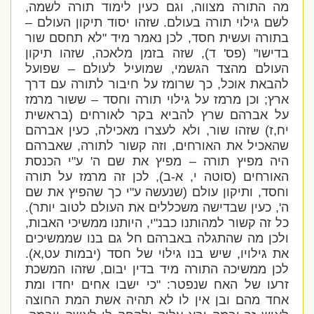
מה התורה מצווה, וגם כעין לימוד תורה לשמה,
לשם גילוי תורה בעולם. שזהו יסוד תיקון העולם –
בתורה ועשית חסד, לכן נאמר מיד "לא תחסם שור
בדישו" (פס' ד), שזה בזמן מלאכה, שזהו תיקון
העולם מהצד הגשמי, שמועיל לעולם – שפועל
להבאת אוכל, כך שרומז על חיבור לתורה עם דרך
ארץ; וכן מרמז על גילוי תורה וחסד – ששור מרמז
על אברהם שרץ להביא בקר לאורחים (בראשית
יח,ז) שזהו שור, ולא לעצרו מאכילה, כעין אברהם
שהאכיל את האורחים, וזה קשור לתורה, שאברהם
היה מפיץ תורה – מפיץ את שם ה' ע"י הכנסת
האורחים (סוטה י, א-ב), לכן זה מרמז על תורה
וחסד, ותיקון עולם (שנעשה ע"י כך שהפיץ את שם
ה', כעין שבדישה משכללים את העולם לטוב יותר).
כל זה קשור למהותנו כבנ"י, היותנו ממשיכי האבות,
ולכן מה שהתגלה באברהם חל גם בנו שממשיכים
את גילויו, שיש בנו גילוי של חסד (יבמות עט,א).
לכן ממשיכה התורה מיד בדין יבום, שזהו המשכת
זרעו של האח שנפטר: "כי ישבו אחים יחדו ומת
אחד מהם ובן אין לו לא תהיה אשת המת החוצה