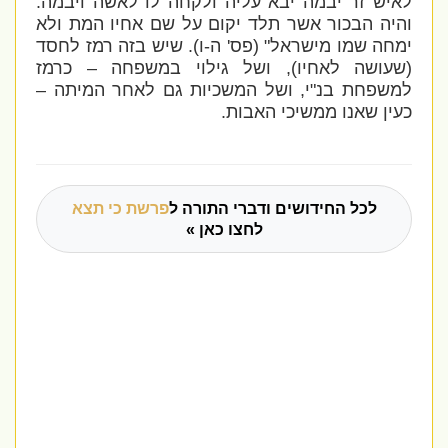
לאיש זר יבמה יבא עליה ולקחה לו לאשה ויבמה.
והיה הבכור אשר תלד יקום על שם אחיו המת ולא
ימחה שמו מישראל" (פס' ה-ו). שיש בזה רמז לחסד
(שעושה לאחיו), ושל גילוי במשפחה – כרמז
למשפחת בנ"י, ושל המשכיות גם לאחר המיתה –
כעין שאנו ממשיכי האבות.
לכל החידושים ודברי התורה ל
פרשת כי תצא
לחצו כאן »