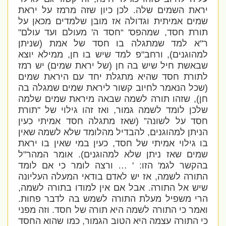
יראת השמים שלה. לכן כיון שזה מרמז על יראת
שמים אמיתית וגדולה אז מובן שלמדים מכאן על
תורת חסד, שמהפס' “חסד ה' מעולם ועד עולם"
ר"א למד שמתגלה בו חסד של אמת (שניתן
למהוגנים), ורחב"פ למד שיש בו חן, ממילא יוצא
שבאשת חיל שיש בה חן (של יראת שמים) יש רמז
לתורת חסד שהיא מתגלת יחד עם היראת שמים
(שכל הנאמר לחיוב קשור ליראת שמים שמגלה בה
חן), שזהו תורה לשמה שבאה מיראת שמים שלמה
שלכן לומד לשמה גמור, ואז זהו גילוי של "תורת
חסד על לשונה” (שאז מתגלה חסד אמיתי כעין
הניתן למהוגנים, להבדיל מהלומד שלא לשמה שאין
בו גילוי אמיתי של חסד, כעין במי שאין בו יראת
שמים שאז ניתן שלא למהוגנים). אומר המהר"ל
בהקשר לגמ' הזו: ' … ורצה לומר כי אם לומד
התורה לשמה, אז יש לאדם בודאי המעלה העליונה
שיש אל התורה. אבל אם אין למודו בתורה לשמה,
הרי משפיל מעלת התורה לשמש בה לדבר פחות.
ואמר כי התורה לשמה היא תורה של חסד. וזה מפני
כי התורה עצמה היא הטוב הגמור, כמו שהוא החסד