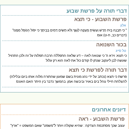
ברי תורה על פרשת שבוע
רשת השבוע - כי תצא
לון
ִּי תִבְנֶה בַּיִת חָדָשׁ וְעָשִׂיתָ מַעֲקֶה לְגַגֶּךָ וְלֹא תָשִׂים דָּמִים בְּבֵיתֶךָ כִּי יִפֹּול הַנֹּופֵל מִמֶּנּוּ"
ברים כב, ח-ט) אומ
כור השנואה
ל סייג
 תצא: וירא ה' כי שנואה לאה – דע שלאה התפללה הרבה תפלות על זה ולכן התרגיל
שה לבן ליעקוב שנתן לו קודם כול את לאה הוא רק עלול
בר תורה לפרשת כי תצא
שת כי תצא (נכתב על ידי נהג מונית בשם שמעון שהתורה מלוה אותו ביום ובלילה)
צלחת חיילי צהל בים באויר וביבשה אמן. בהמשך נדבר בין היתר האם האונס
יונים אחרונים
פרשת השבוע - ראה
עצוב שכך מסתכמת הצדקה : שהיא שקולה ויותר ל"משפט" שאם המשפט = "ארץ"