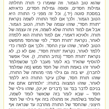
שהוא טוב הגמור. וזה שאמרו כי תורה תחלתה
גמילות חסדים, וסופה גמילות חסדים, כדאיתא
במסכת סוטה (יד.), וכל זה מפני כי התורה היא
הטוב הגמור. ולכך אם למד התורה לשמה נקראת
"תורת חסד", שזהו עצמה של תורה, הטוב הגמור.
אבל אם למוד התורה שלא לשמה, אין זה עצמה של
תורה. ולאיכא דאמרי, אם למוד התורה הוא ללמדה
לאחר, נקראת "תורת חסד", לפי שהחסד מתפשט
הטוב לאחר, שזהו ענין החסד. ולכך אם למודו כדי
ללמד לאחר, נקראת "תורת חסד", ואם לא כן, לא
נקראת "תורת חסד"' (נתיב התורה, ז). אולי אפשר
להוסיף שהא"ד בא לומר מעבר לכך שכשמלמד
לאחר זהו באמת תורה של חסד ממש (מה שמלמד
לחברו), יש בזה גם גילוי מהי מהותה של התורה,
שזהו תורת חסד, שלכן עיקר התורה היא ללמד
לאחר, שזהו המצווה בתורה: “ולמדתם אתם את
בניכם לדבר בם" וגו' (דברים יא,יט), שזהו גילוי של
חסד – שבא לומר בזה שכאשר לומד לשמה,
שלומד בשלמות, אז מתגלה בזה אף גילוי של חסד
חיצוני, שהחסד של התורה מתרבה עד שנראה אף