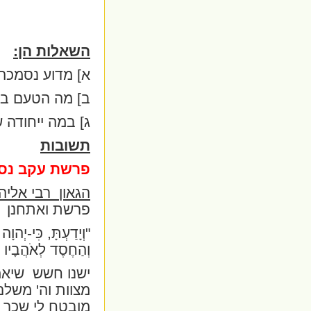
השאלות הן:
א] מדוע נסמכה
ב] מה הטעם בב
ג] במה ייחודה 
תשובות
פרשת עקב נסמ
הגאון
רבי אליהו
פרשת ואתחנן
"וְיָדַעְתָּ, כִּי-יְהו
וְהַחֶסֶד לְאֹהֲבָיו 
ישנו חשש
שיאמ
מצוות וה' משלם
מובטח לי שכר ב