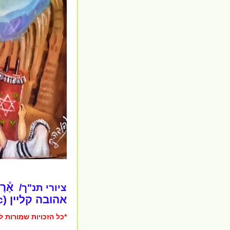
אֶ֕ר
ציורי תנ"ך/
אהובה קליין (c)
*כל הזכויות שמורות לא