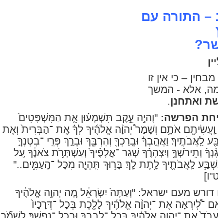
– התורה עם
ר?
ין
בחין – כי אין זו
ה, אלא - המשך
ת ואתחנן
.
חת הפרשה:
"וָהיָ֣ה עֵ֣קֶב תִּשְׁמְע֗וּן אֵ֤ת הַמִּשְׁפָּטִים֙
 וַֽעֲשִׂיתֶ֖ם אֹתָ֑ם וְשָׁמַר֩ יְהוָ֨ה אֱלֹהֶ֜יךָ לְךָ֗ אֶֽת ־הַבְּרִית֙ וְאֶת
 לַֽאֲבֹתֶֽיךָ׃ וַאֲהֵ֣בְךָ֔ וּבֵֽרַכְךָ֖ וְהִרְבֶּ֑ךָ וּבֵרַ֣ךְ פְּרִֽי ־בִטְנְךָ֣
֨נְךָ֜ וְתִֽירֹשְׁךָ֣ וְיִצְהָרֶ֗ךָ שְׁגַר ־אֲלָפֶ֨יךָ֙ וְעַשְׁתְּרֹ֣ת צֹאנֶ֔ךָ עַ֚ל
בַּ֥ע לַֽאֲבֹתֶ֖יךָ לָ֥תֶת לָֽךְ׃ בָּר֥וּךְ תִּֽהְיֶ֖ה מִכָּל ־הָֽעַמִּ֑ים
.."
"ו]
דורש מעם ישראל:
"וְעַתָּה֙ יִשְׂרָאֵ֔ל מָ֚ה יְהוָ֣ה אֱלֹהֶ֔יךָ
י אִם ־לְ֠יִרְאָה אֶת ־יְהוָ֨ה אֱלֹהֶ֜יךָ לָלֶ֤כֶת בְּכָל ־דְּרָכָיו֙
ַֽעֲבֹד֙ אֶת ־יְהוָ֣ה אֱלֹהֶ֔יךָ בְּכָל ־לְבָֽבְךָ֖ וּבְכָל ־נַפְשֶֽׁךָ׃ לִשְׁמֹ֞ר