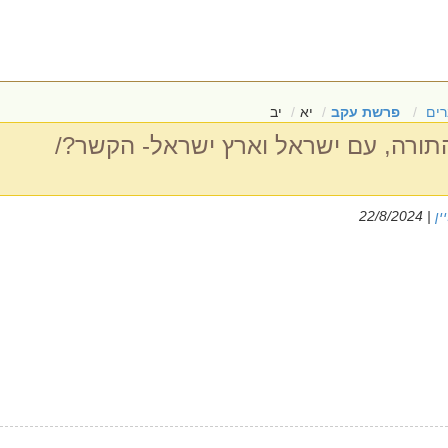
ים
פרשת עקב
יא
יב
ורה, עם ישראל וארץ ישראל- הקשר?/
ין
| 22/8/2024