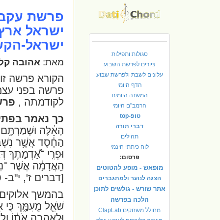
פרשת עקב 
ישראל ארץ
ישראל-הקש
סגולות ותפילות
מאת:
אהובה קלי
ציורים לפרשת השבוע
עלונים לשבת ולפרשת שבוע
הקורא פרשה זו מ
הדף היומי
פרשה בפני עצמ
המשנה היומית
לקודמתה ,
פרש
הרמב"ם היומי
טופ-top
כך נאמר בפתי
דברי תורה
הָאֵ֔לֶּה וּשְׁמַרְתֶּ֥ם
תהילים
הַחֶ֔סֶד אֲשֶׁ֥ר נִשְׁבַּ֖ע
לוח כיתתי חינמי
וּפְרִֽי ־אַ֠דְמָתֶךָ דְּגָ
פרסום:
הָֽאֲדָמָ֔ה אֲשֶׁר ־נִשְׁ
מופאש - מופע להטוטים
[דברים ז', י"ב- ט
הצגה לנוער ולמתגברים
אתר שורש - גולשים לתוכן
בהמשך אלוקים 
הלכה בפרשה
שֹׁאֵ֖ל מֵֽעִמָּ֑ךְ כִּ֣
מחולל משחקים ClapLab
וּלְאַֽהֲבָ֣ה אֹת֔וֹ וְל