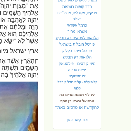
משחק קליקרים לאירוע שלך
אֶת ־מִצְוֺ֤ת יְהוָה֙ וְא
הדר קופות רושמות
אֱלֹהֶ֔יךָ הַשָּׁמַ֖יִם ו
צדיקים, מקובלים, אדמו"רים
יְהוָ֖ה לְאַֽהֲבָ֣ה אוֹתָ
בעולם
כרמל אשראי
הַזֶּֽה׃ וּמַלְתֶּ֕ם אֵ֖ת
אשראי מהיר
אֱלֹֽהֵיכֶ֔ם ה֚וּא אֱלֹהֵ
הלוואות לעסקים רק תבקש
אֲשֶׁר֙ לֹֽא ־יִשָּׂ֣א פָ
פורטל הובלות בישראל
ארץ ישראל מיו
פ
ורטל צימר בקליק
הלוואות רק תבקש
"וְהָאָ֗רֶץ אֲשֶׁ֨ר אַתֶ
מיני קורסים - פולסטאק
הַשָּׁמַ֖יִם תִּשְׁתֶּה ־
יצירת טריויה
יְהוָ֤ה אֱלֹהֶ֨יךָ֙ בָּ֔הּ
יויו משחקים
קליפיקלפ - קליפ מדליק בקלי
קלות
לעילוי נשמת מרים בת
עמנואל ועזרא בן יוסף
להקדשה או פרסום באתר
-
צור קשר כאן