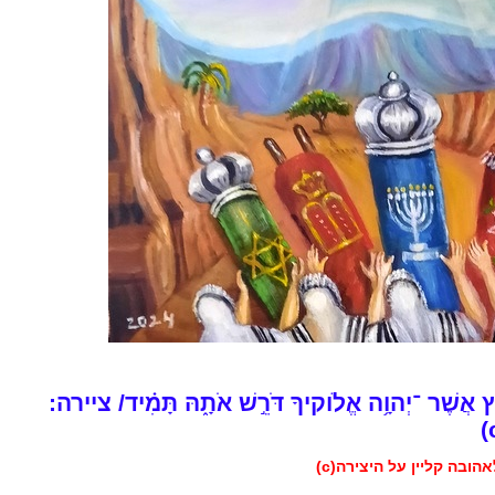
ֶץ אֲשֶׁר ־יְהוָ֥ה אֱלֹוקיךָ דֹּרֵ֣שׁ אֹתָ֑הּ תָּמִ֗יד/ ציירה:
הובה קליין על היצירה(c)