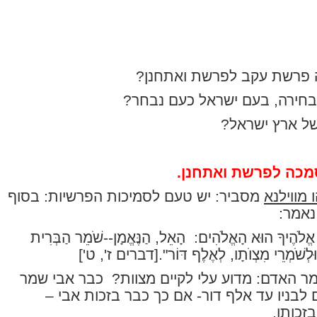
 פרשת עקב לפרשת ואתחנן?
חירה, בעם ישראל כעם נבחר?
של ארץ ישראל?
כה לפרשת ואתחנן.
 מווילנא
מסביר: יש טעם לסמיכות הפרשיות: בסוף
נאמר:
ָה אֱלֹהֶיךָ הוּא הָאֱלֹהִים:
הָאֵל, הַנֶּאֱמָן--שֹׁמֵר הַבְּרִית
וּלְשֹׁמְרֵי מִצְוֺתָו, לְאֶלֶף דּוֹר".[דברים ז', ט']
ר האדם: מדוע עלי לקיים מצוות?
כבר אבי שמר
 לבניו עד אלף דור- אם כך כבר בזכות אבי –
זכותו.