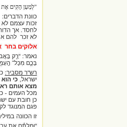
"לְמַעַן הָקִים אֶת בְּר
כוונת הדברים:
זכות עצמם לא
לחסד. אך הדור
לא זכר
להם את
אלוקים בחר
א
נאמר: "
רַ֧ק בַּֽאֲב
בָּכֶ֛ם מִכָּל־ הָֽעַמִּ֖י
רש"ר מסביר:
כי
ישראל,
כי הוא
מצא אותם ראו
מכל העמים - כ
כן חובת עם יש
פגם המנוגד לק
זו הכוונה במילי
"וּמַלְתֶּ֕ם אֵ֖ת