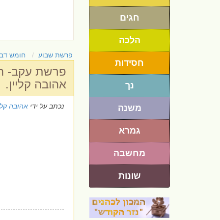
חגים
הלכה
פרשת שבוע
חומש דבר
חסידות
פרשת עקב- הת
אהובה קליין.
נך
נכתב על ידי
אהובה קלי
משנה
גמרא
מחשבה
שונות