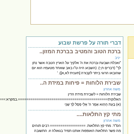
דברי תורה על פרשת שבוע
ברכת הטוב והמטיב בברכת המזון..
יניב
"ואכלת ושבעת וברכת את ה' אלקיך על הארץ הטבה אשר נתן
לך" (דברים ח,י). (השבוע היה ט"ו באב שאחד מטעמיו הוא יום
שהובאו הרוגי ביתר לקבורה [תענית לא,א]). '
שבירת הלוחות = פיחות במידת ה..
משה אהרון
שבירת הלוחות = לשבירת מידת הדין
האלוקית===========================================.במקרא:===
(א) בָּעֵת הַהִוא אָמַר ה' אֵלַי פְּסָל לְךָ שְׁנֵי
מתי קץ התלאות....
משה אהרון
הס"ד. מתי קץ התלאות. ================= רבים תוהים
מה פשר התלאות האופפות אותנו תמיד בגאולה זו. התשובה