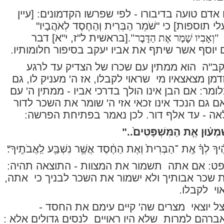
אדם טועה בדיבורו - לפי שפרשו הקדמונים: [עיין
י תוספות] כי "
שֹׁמֵר הַבְּרִית וְהַחֶסֶד לְאֹהֲבָיו
"
"
וְאָבִיו שָׁמַר אֶת הַדָּבָר"
.
[בראשית ל"ז, י"א] דבר
יוסף אשר שיתף את אביו יעקב בסיפור חלומותיו.
קב"ה
הוא ממתין עם שכרו של הצדיק עד לרגע
זדמן מצאצאיו מי
שראוי לקבלו, אז ה' מעניק לו, גם
ומר: אם הבן אינו הולך בדרכי אביו - ממתין ה' עם
אם גם הנכד אינו זכאי אזי ה' שומר את השכר לדור
לאה - עד אלף דור. לכן נאמר בפתיחת הפרשה:
ׁמְע֗וּן אֵ֤ת הַמִּשְׁפָּטִים֙.."
ֶ֜יךָ לְךָ֗ אֶֽת ־הַבְּרִית֙ וְאֶת הַחֶ֔סֶד אֲשֶׁ֥ר נִשְׁבַּ֖ע לַֽאֲבֹתֶֽיךָ"׃
פט: אם אתה
תשמור את המצוות - התוצאה תהיה:
ת שכר אבותיך ולא ישמור את השכר לבניך כי
אתה,
וי
לקבלו.
ל יוצאי
מצרים שה' קיים עימם את החסד -
אברהם למרות
שלא היו ראויים
לנסים גדולים אלא :