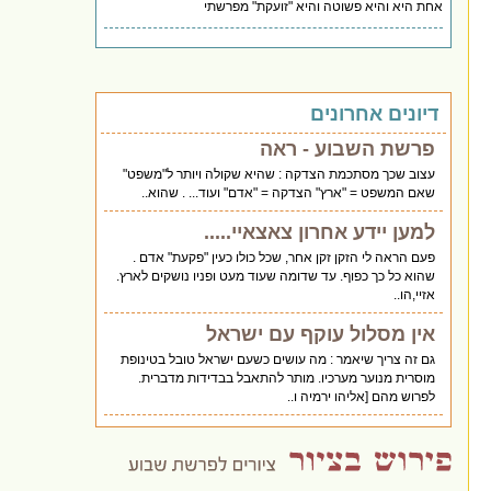
אחת היא והיא פשוטה והיא "זועקת" מפרשתי
דיונים אחרונים
פרשת השבוע - ראה
עצוב שכך מסתכמת הצדקה : שהיא שקולה ויותר ל"משפט"
שאם המשפט = "ארץ" הצדקה = "אדם" ועוד... . שהוא..
למען יידע אחרון צאצאיי.....
פעם הראה לי הזקן זקן אחר, שכל כולו כעין "פקעת" אדם .
שהוא כל כך כפוף. עד שדומה שעוד מעט ופניו נושקים לארץ.
אזיי,הו..
אין מסלול עוקף עם ישראל
גם זה צריך שיאמר : מה עושים כשעם ישראל טובל בטינופת
מוסרית מנוער מערכיו. מותר להתאבל בבדידות מדברית.
לפרוש מהם [אליהו ירמיה ו..