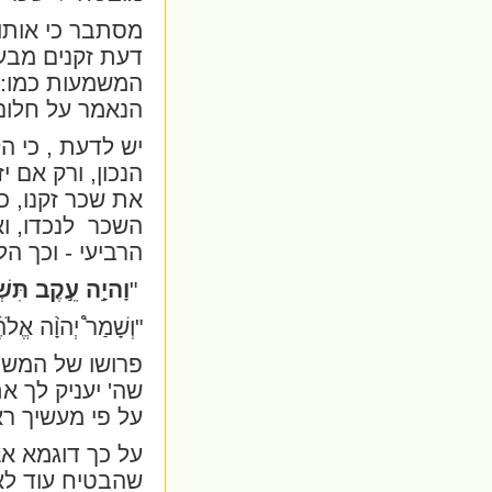
מסתבר כי אותו 
דעת זקנים מבעל
המשמעות כמו:
הנאמר על חלום 
יש לדעת , כי ה
הנכון, ורק אם י
את שכר זקנו, כל
השכר
לנכדו, ו
הרביעי - וכך ה
"
וָהיָ֣ה עֵ֣קֶב תִּשְ
"וְשָׁמַר֩ יְהוָ֨ה אֱלֹה
פרושו של המש
שה' יעניק לך א
על פי מעשיך רא
על כך דוגמא אצ
שהבטיח עוד ל