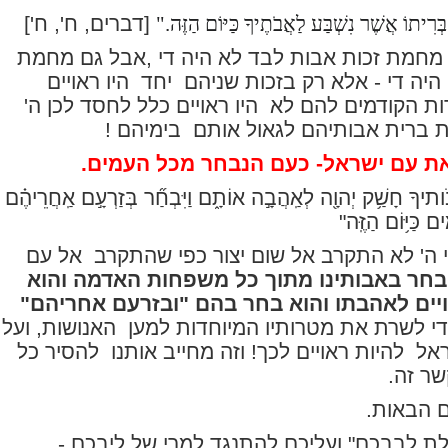
ִיתוֹ אֲשֶׁר נִשְׁבַּע לַאֲבֹתֶיךָ כַּיּוֹם הַזֶּה
".
[דברים, ח', ח']
מחמת זכות אבות לבד לא היה די ,אבל גם מחמת
היה די - אלא רק בזכות שניהם
יחד
היו ראויים
ות הקודמים להם לא
היו ראויים כלל לחסד לכן ה'
 ברית אבותיהם לגאול אותם
בימיהם !
ת עם ישראל- כעם הנבחר מכל העמים.
ֹותיךָ חָשַׁ֥ק יְהוָ֖ה לְאַֽהֲבָ֣ה אוֹתָ֑ם וַיִּבְחַ֞ר בְּזַרְעָ֣ם אַֽחֲרֵיהֶ֗ם
ם כַּיּ֥וֹם הַזֶּֽה
"
 ה' לא התקרב אל שום יצור כפי שהתקרב
אל עם
 בחר באבותינו מתוך כל משפחות האדמה והוא
יים לאהבתו והוא בחר בהם "ובזרעם אחריהם"
די לשרת את מטרותיו המיוחדות למען
האנושות, ועל
ראל
להיות ראויים לכך! וזה מחייב אותנו
להסיר כל
שר זה.
ם הבאות.
 עָרְלַ֣ת לְבַבְכֶ֑ם" ועליכם להתנגד למרי של ליבכם
-