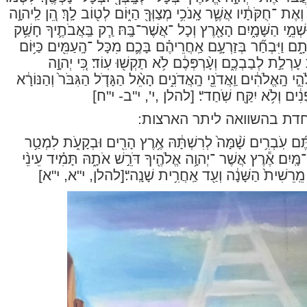
ֶת ־חֻקֹּתָ֔יו אֲשֶׁ֛ר אָֽנֹכִ֥י מְצַוְּךָ֖ הַיּ֑וֹם לְט֖וֹב לָֽךְ׃ הֵ֚ן לַֽיהוָ֣ה
ּשְׁמֵ֣י הַשָּׁמָ֑יִם הָאָ֖רֶץ וְכָל ־אֲשֶׁר־בָּֽהּ׃ רַ֧ק בַּֽאֲבֹתֶ֛יךָ חָשַׁ֥ק
֑ם וַיִּבְחַ֞ר בְּזַרְעָ֣ם אַֽחֲרֵיהֶ֗ם בָּכֶ֛ם מִכָּל ־הָֽעַמִּ֖ים כַּיּ֥וֹם
 עָרְלַ֣ת לְבַבְכֶ֑ם וְעָ֨רְפְּכֶ֔ם לֹ֥א תַקְשׁ֖וּ עֽוֹד׃ כִּ֚י יְהוָ֣ה
֣י הָֽאֱלֹהִ֔ים וַֽאֲדֹנֵ֖י הָֽאֲדֹנִ֑ים הָאֵ֨ל הַגָּדֹ֤ל הַגִּבֹּר֙ וְהַנּוֹרָ֔א
נִ֔ים וְלֹ֥א יִקַּ֖ח שֹֽׁחַד"׃
[להלן ,י', י"ב- י"ח]
חדת בהשוואה ליתר הארצות:
ּ֜ם עֹֽבְרִ֥ים שָׁ֨מָּה֙ לְרִשְׁתָּ֔הּ אֶ֥רֶץ הָרִ֖ים וּבְקָעֹ֑ת לִמְטַ֥ר
מָּֽיִם׃ אֶ֕רֶץ אֲשֶׁר ־יְהוָ֥ה אֱלֹהֶ֖יךָ דֹּרֵ֣שׁ אֹתָ֑הּ תָּמִ֗יד עֵינֵ֨י
 מֵֽרֵשִׁית֙ הַשָּׁנָ֔ה וְעַ֖ד אַֽחֲרִ֥ית שָׁנָֽה"׃
[להלן, י"א, י"א]