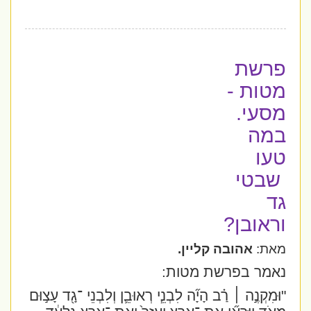
פרשת
מטות -
מסעי.
במה
טעו
שבטי
גד
וראובן?
מאת:
אהובה קליין.
נאמר בפרשת מטות:
"וּמִקְנֶ֣ה ׀ רַ֗ב הָיָ֞ה לִבְנֵ֧י רְאוּבֵ֛ן וְלִבְנֵי ־גָ֖ד עָצ֣וּם