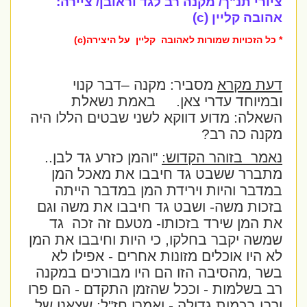
ציורי תנ"ך/ מקנה רב לגד וראובן/ ציירה:
אהובה קליין (c)
* כל הזכויות שמורות לאהובה קליין על היצירה(c)
דעת מקרא
מסביר: מקנה –דבר קנוי
ובמיוחד עדרי צאן.
באמת נשאלת
השאלה: מדוע דווקא לשני שבטים הללו היה
מקנה כה רב?
נאמר
בזוהר הקדוש:
"והמן כזרע גד לבן..
מתברר ששבט גד חיבבו את מאכל המן
במדבר והיות וירידת המן במדבר הייתה
בזכות משה- ושבט גד חיבבו את משה וגם
את המן שירד בזכותו- מטעם זה זכה
גד
שמשה יקבר בחלקו, כי היות וחיבבו את המן
לא היו אוכלים מזונות אחרים - אפילו לא
בשר ,מהסיבה הזו הם היו מבורכים במקנה
רב בשלמות - וככל שהזמן התקדם - הם פרו
ורבו בכמות גדולה -
ואמרו חז"ל
: שצאנו של