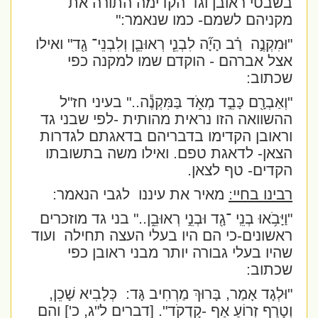
בשבטי ראובן וגד הקדימה התורה את
מקניהם לשמם- כמו שנאמר:"
"וּמִקְנֶ֣ה
רַ֗ב הָיָ֞ה לִבְנֵ֧י רְאוּבֵ֛ן וְלִבְנֵי־ גָ֖ד"
ואילו
אצל אברהם - הוקדם שמו למקנה כפי
שכתוב:
"וְאַבְרָ֖ם כָּבֵ֣ד מְאֹ֑ד בַּמִּקְנֶ֕ה
.." בעיני חז"ל
ההשוואה הזו נראית מהותית -לפי שבני גד
וראובן הקדימו בדבריהם בדאגתם לגדרות
הצאן- לדאגת טפם. ואילו משה בתשובתו
הקדים- טף לצאן.
רבינו בחיי:
מאיר את עיננו
לגבי הנאמר:
"וַיָּבֹ֥אוּ בְנֵֽי ־גָ֖ד וּבְנֵ֣י רְאוּבֵ֑ן
.." בני גד מוזכרים
ראשונים-כי הם היו בעלי העצה תחילה
ועוד
שהיו בעלי גבורה יותר מבני ראובן כפי
שכתוב:
"וּלְגָד אָמַר, בָּרוּךְ מַרְחִיב גָּד:
כְּלָבִיא שָׁכֵן,
וְטָרַף זְרוֹעַ אַף -קָדְקֹד".
[דברים ל"ג, כ'] והם