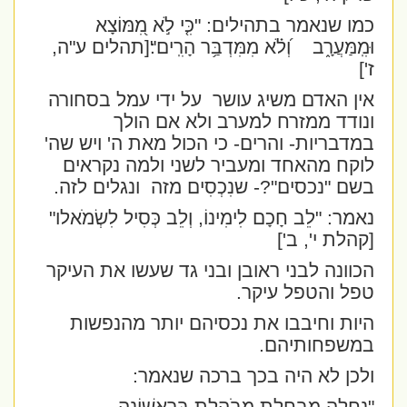
כמו שנאמר בתהילים:
"כִּ֤י לֹ֣א מִ֭מּוֹצָא
וּמִֽמַּעֲרָ֑ב
וְ֝לֹ֗א מִמִּדְבַּ֥ר הָרִֽים"׃
[תהלים ע"ה,
ז']
אין האדם משיג עושר
על ידי עמל בסחורה
ונודד ממזרח למערב ולא אם הולך
במדבריות- והרים- כי הכול מאת ה' ויש שה'
לוקח מהאחד ומעביר לשני ולמה נקראים
בשם "נכסים"?- ש
נִכְסִים
מזה
ונגלים לזה.
נאמר: "
לֵב חָכָם לִימִינוֹ, וְלֵב כְּסִיל לִשְׂמֹאלו
"
[קהלת י', ב']
הכוונה לבני ראובן ובני גד שעשו את העיקר
טפל והטפל עיקר.
היות וחיבבו את נכסיהם יותר מהנפשות
במשפחותיהם.
ולכן לא היה בכך ברכה שנאמר: