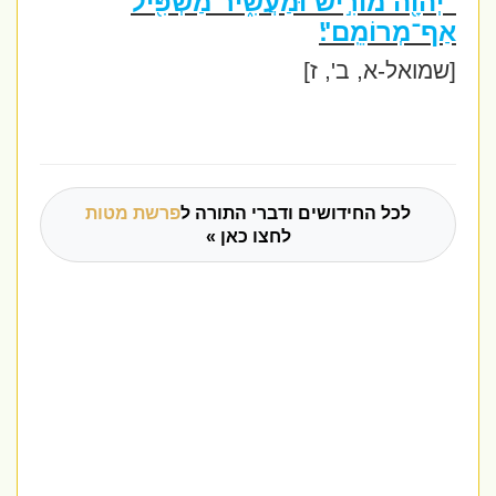
"יְהֹוָ֖ה מוֹרִ֣ישׁ וּמַעֲשִׁ֑יר מַשְׁפִּ֖יל
אַף־מְרוֹמֵֽם"׃
[שמואל-א, ב', ז]
לכל החידושים ודברי התורה ל
פרשת מטות
לחצו כאן »