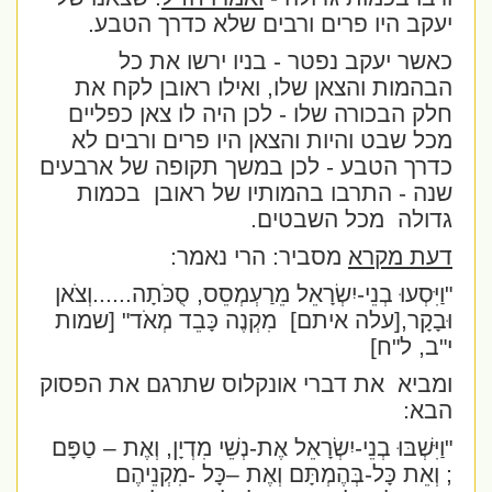
יעקב היו פרים ורבים שלא כדרך הטבע.
כאשר יעקב נפטר - בניו ירשו את כל
הבהמות והצאן שלו, ואילו ראובן לקח את
חלק הבכורה שלו - לכן היה לו צאן כפליים
מכל שבט והיות והצאן היו פרים ורבים לא
כדרך הטבע - לכן במשך תקופה של ארבעים
שנה - התרבו בהמותיו של ראובן
בכמות
גדולה
מכל השבטים.
דעת מקרא
מסביר: הרי נאמר:
"וַיִּסְעוּ בְנֵי-יִשְׂרָאֵל מֵרַעְמְסֵס, סֻכֹּתָה......וְצֹאן
וּבָקָר,[עלה איתם]
מִקְנֶה כָּבֵד מְאֹד
" [שמות
י"ב, ל"ח]
ומביא
את דברי אונקלוס שתרגם את הפסוק
הבא:
"וַיִּשְׁבּוּ בְנֵי-יִשְׂרָאֵל אֶת-נְשֵׁי מִדְיָן, וְאֶת – טַפָּם
; וְאֵת כָּל-בְּהֶמְתָּם וְאֶת –כָּל -מִקְנֵיהֶם