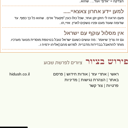
הצדקה = "אדם" ועוד... . שהוא..
למען יידע אחרון צאצאיי.....
פעם הראה לי הזקן זקן אחר, שכל כולו כעין "פקעת" אדם . שהוא כל כך כפוף. עד
שדומה שעוד מעט ופניו נושקים לארץ. אזיי,הו..
אין מסלול עוקף עם ישראל
גם זה צריך שיאמר : מה עושים כשעם ישראל טובל בטינופת מוסרית מנוער מערכיו.
מותר להתאבל בבדידות מדברית. לפרוש מהם [אליהו ירמיה ו..
ראשי
|
אתרי עזר
|
אודות חידוש
|
פרסם
hidush.co.il
באתר
|
הצהרת נגישות
|
מדיניות
פרטיות
|
צור קשר