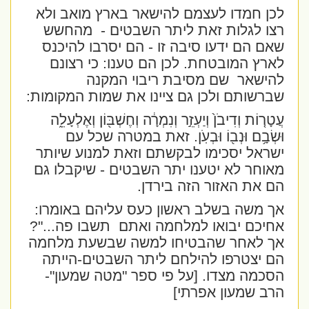
לכן חמדו לעצמם להישאר בארץ מואב ולא
רצו לגלות זאת ליתר השבטים -
מהחשש
שאם הם ידעו סיבה זו - הם יסרבו להיכנס
לארץ המובטחת. לכן הם טענו: כי רצונם
להישאר
שם מסיבת ריבוי המקנה
שברשותם ולכן גם ציינו את שמות המקומות:
עֲטָר֤וֹת וְדִיבֹן֙ וְיַעְזֵ֣ר וְנִמְרָ֔ה וְחֶשְׁבּ֖וֹן וְאֶלְעָלֵ֑ה
וּשְׂבָ֥ם וּנְב֖וֹ וּבְעֹֽן
. זאת במטרה שכל עם
ישראל יסכימו לבקשתם וזאת למנוע שיותר
מאוחר לא יטענו יתר השבטים - שיקבלו גם
הם את האזור הזה בירדן.
אך משה בשלב ראשון כעס עליהם באומרו:
אחיכם יבואו למלחמה ואתם
תשבו פה..."?
אך לאחר שהבטיחו למשה שבשעת מלחמה
הם יצטרפו להילחם ליתר השבטים-הייתה
הסכמה מצדו. [על פי ספר "מטה שמעון"-
הרב שמעון אפרתי]