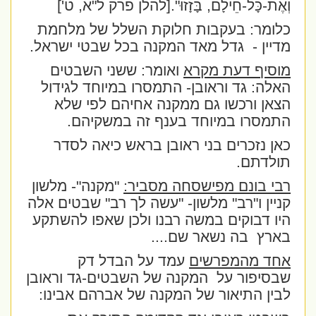
וְאֶת-כָּל-חֵילָם, בָּזָזוּ".
[להלן פרק ל"א, ט']
כלומר: בעקבות חלוקת השלל של מלחמת
מדיין -
גדל מאד המקנה בכל שבטי ישראל.
מוסיף דעת מקרא
ואומר: ששני השבטים
האלה: גד וראובן- התמסרו במיוחד לגידול
הצאן ורכשו גם ממקנה אחיהם לפי שלא
התמסרו במיוחד בענף זה במשקיהם.
כאן נזכרים בני ראובן בראש כיאה לסדר
תולדתם.
רבי בונם מפישסחה מסביר:
"מקנה"- מלשון
קניין ו"רב" מלשון- "עשה לך רב" שבטים אלה
היו דבוקים במשה רבנו ולכן שאפו להשתקע
בארץ
בה נשאר שם....
אחד מהמפרשים
עמד על הבדל דק
שבסיפור על
המקנה של השבטים-גד וראובן
לבין התיאור של המקנה של אברהם אבינו: