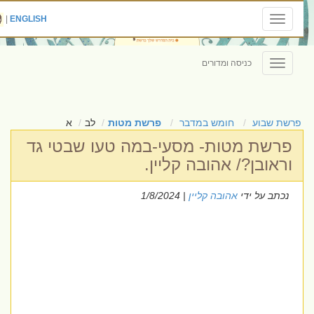
|
ENGLISH
Toggle
navigation
כניסה ומדורים
Toggle
navigation
פרשת שבוע
חומש במדבר
פרשת מטות
לב
א
פרשת מטות- מסעי-במה טעו שבטי גד
וראובן?/ אהובה קליין.
נכתב על ידי
אהובה קליין
| 1/8/2024