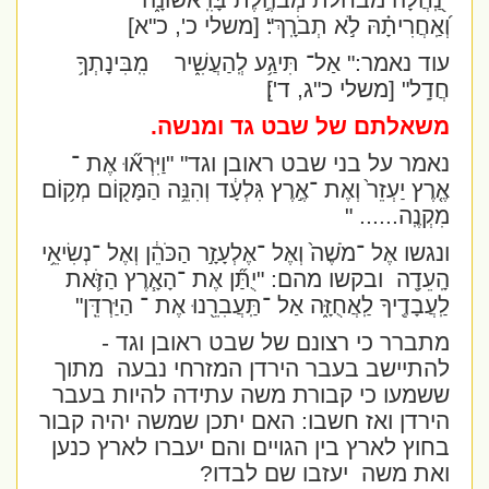
"נַֽ֭חֲלָה מבחלת מְבֹהֶ֣לֶת בָּרִֽאשׁוֹנָ֑ה
וְ֝אַֽחֲרִיתָ֗הּ לֹ֣א תְבֹרָֽךְ"׃
[משלי כ', כ"א]
עוד נאמר:"
אַל־ תִּיגַ֥ע לְֽהַעֲשִׁ֑יר
מִֽבִּינָתְךָ֥
חֲדָֽל" [משלי כ"ג, ד']׃
משאלתם של שבט גד ומנשה.
נאמר על בני שבט ראובן וגד"
"וַיִּרְא֞וּ אֶת ־
אֶ֤רֶץ יַעְזֵר֙ וְאֶת ־אֶ֣רֶץ גִּלְעָ֔ד וְהִנֵּ֥ה הַמָּק֖וֹם מְק֥וֹם
מִקְנֶֽה
...... "
ונגשו אֶל ־מֹשֶׁה֙ וְאֶל ־אֶלְעָזָ֣ר הַכֹּהֵ֔ן וְאֶל ־נְשִׂיאֵ֥י
הָֽעֵדָ֖ה
ובקשו מהם:
"יֻתַּ֞ן אֶת ־הָאָ֧רֶץ הַזֹּ֛את
לַֽעֲבָדֶ֖יךָ לַֽאֲחֻזָּ֑ה אַל ־תַּֽעֲבִרֵ֖נוּ אֶת ־ הַיַּרְדֵּֽן"
מתברר כי רצונם של שבט ראובן וגד -
להתיישב בעבר הירדן המזרחי נבעה
מתוך
ששמעו כי קבורת משה עתידה להיות בעבר
הירדן ואז חשבו: האם יתכן שמשה יהיה קבור
בחוץ לארץ בין הגויים והם יעברו לארץ כנען
ואת משה
יעזבו שם לבדו?