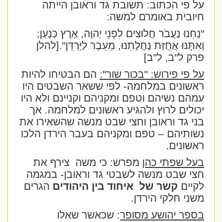
על פי הכתוב: תשובת גד וראובן הייתה
חיובית באומרם למשה:
"נַחְנוּ נַעֲבֹר חֲלוּצִים לִפְנֵי יְהוָה, אֶרֶץ כְּנָעַן;
וְאִתָּנוּ אֲחֻזַּת נַחֲלָתֵנוּ, מֵעֵבֶר לַיַּרְדֵּן".
[להלן
פרק ל"ב, ל"ב]
על פי פירוש: "בכור שור":
הם הבטיחו להיות
ראשונים במלחמה- לפי ששאר השבטים היו
עמהם נשיהם וטפם ומקניהם וקניינם ולא היו
יכולים לרוץ ולהגיע ראשונים למלחמה. אך
בני גד וראובן וחצי שבט מנשה שהשאירו את
נשותיהם – טפם ומקניהם בעבר הירדן הלכו
ראשונים.
בעל שפתי כהן
מפרש: כי משה
צירף את
חצי שבט מנשה לשבטי גד וראובן- במגמה
לקיים
קשר של
איחוד בין היהודים
הגרים
משני חלקי הירדן.
בספר יהושע מסופר
: שכאשר שאלו