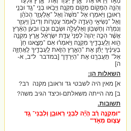
מְאֹ֑ד וַיִּרְא֞וּ אֶת ־אֶ֤רֶץ יַעְזֵר֙ וְאֶת ־אֶ֣רֶץ גִּלְעָ֔ד
וְהִנֵּ֥ה הַמָּק֖וֹם מְק֥וֹם מִקְנֶֽה׃ וַיָּבֹ֥אוּ בְנֵֽי ־גָ֖ד וּבְנֵ֣י
רְאוּבֵ֑ן וַיֹּֽאמְר֤וּ אֶל ־מֹשֶׁה֙ וְאֶל ־אֶלְעָזָ֣ר הַכֹּהֵ֔ן
וְאֶל ־נְשִׂיאֵ֥י הָֽעֵדָ֖ה לֵאמֹֽר׃ עֲטָר֤וֹת וְדִיבֹן֙ וְיַעְזֵ֣ר
וְנִמְרָ֔ה וְחֶשְׁבּ֖וֹן וְאֶלְעָלֵ֑ה וּשְׂבָ֥ם וּנְב֖וֹ וּבְעֹֽן׃ הָאָ֗רֶץ
אֲשֶׁ֨ר הִכָּ֤ה יְהוָה֙ לִפְנֵי֙ עֲדַ֣ת יִשְׂרָאֵ֔ל אֶ֥רֶץ מִקְנֶ֖ה
הִ֑וא וְלַֽעֲבָדֶ֖יךָ מִקְנֶֽה׃ וַיֹּֽאמְר֗וּ אִם ־מָצָ֤אנוּ חֵן֙
בְּעֵינֶ֔יךָ יֻתַּ֞ן אֶת ־הָאָ֧רֶץ הַזֹּ֛את לַֽעֲבָדֶ֖יךָ לַֽאֲחֻזָּ֑ה
אַל־ תַּֽעֲבִרֵ֖נוּ אֶת ־הַיַּרְדֵּֽן"
[במדבר
ל"ב, א-
ה]
השאלות הן:
א] מאין היה לשבטי גד וראובן מקנה
רב?
ב] מה הייתה משאלתם-וכיצד הגיב משה?
תשובות.
"וּמִקְנֶ֣ה רַ֗ב הָיָ֞ה לִבְנֵ֧י רְאוּבֵ֛ן וְלִבְנֵי־ גָ֖ד
עָצ֣וּם מְאֹ֑ד
"