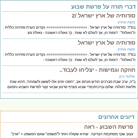
ברי תורה על פרשת שבוע
ודותיה של ארץ ישראל /2
שה אהרון
"ד. סודותיה של ארץ ישראל . =================== נקדים הערת פתיחה כללית :
גאולות" : דומות הן ,אך לעולם לא שוות . כך גאולה ראשונה - גאולת מצ
ודותיה של ארץ ישראל
שה אהרון
"ד. סודותיה של ארץ ישראל . =================== נקדים הערת פתיחה כללית :
גאולות" : דומות הן ,אך לעולם לא שוות . כך גאולה ראשונה -
וזקה וגמישות - יצליחו לעבוד..
לעזר כהן
ה, ערב שבת מברכים חודש מנחם אב, 'יהפכו ימים אלו לששון ולשמחה', תהא שנת
אות דגולות. שלום וברכה!כמדי שבוע מצרף סרטון שבועי קצר לפרשת השבוע והפעם
יונים אחרונים
פרשת השבוע - ראה
עצוב שכך מסתכמת הצדקה : שהיא שקולה ויותר ל"משפט" שאם המשפט = "ארץ"