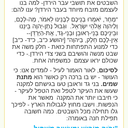
השבטים את תושבי עבר הירדן- למה בנו
לעצמם מזבח מיוחד בעבר הירדן? ענו להם:
"מָחָר, יֹאמְרוּ בְנֵיכֶם לְבָנֵינוּ לֵאמֹר, מַה-לָּכֶם,
וְלַיהוָה אֱלֹהֵי יִשְׂרָאֵל.
וּגְבוּל נָתַן-יְהוָה בֵּינֵנוּ
וּבֵינֵיכֶם בְּנֵי-רְאוּבֵן וּבְנֵי-גָד, אֶת-הַיַּרְדֵּן--
אֵין-לָכֶם חֵלֶק, בַּיהוָה
" [יהושע כ"ב, כ"ד- כ"ב]
כדי למנוע התפתחות כזאת - חלק משה את
שבט מנשה והושיבם בשני צדי הירדן.- כדי
שכולם יראו עצמם
כמשפחה אחת.
לסיכום
, לאור האמור לעיל - לומדים אנו: כי
העושר - יש בו ברכה רק כאשר הוא
מתנת
שמים.
בני גד וראובן טעו בגישתם למקנה
שעשו את העיקר לטפל ואת הטפל לעיקר -
כי חיבבו יותר את המקנה
מאשר את
הנפשות. וישבו מחוץ לגבולות הארץ - לפיכך
גלו תחילה מכל השבטים. כמה חשובה
תפילת חנה באומרה: