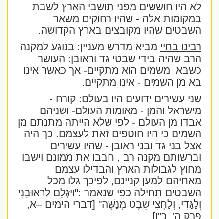
לא היו חוששים מפני תושבי הארץ לשבת
במקומות אלה - שהיו רחוקים משאר
השבטים שהיו מקובצים בארץ הקדושה.
רבינו בחיי
מביא מדרש מעניין: בנוגע למקנה
הרב שהיה בידי שבטי גד וראובן: העושר
כשבא
משמים הוא מתקיים- אך כאשר אינו
בא מן השמים - אינו מתקיים.
שני עשירים ידועים היו בעולם: קורח -
מישראל והמן - מאומות העולם- ושניהם
אבדו מן העולם - לפי שלא הייתה מתנתם מן
השמים כי היו חוטפים זאת לעצמם. כך היה
אצל בני גד ובני ראובן - שהיו עשירים
וברשותם מקנה רב , חבבו את ממונם וישבו
מחוץ לגבולות הארץ והבדילו עצמם
מאחיהם למען קניינם, לפיכך גלו מכל
השבטים תחילה כפי שנאמר :
"וַיַּגְלֵם לָראוּבֵנִי
וְלַגָּדִי, וְלַחֲצִי שֵׁבֶט מְנַשֶּׁה"
[דברי הימים –א,
פרק ה', כ"ו]