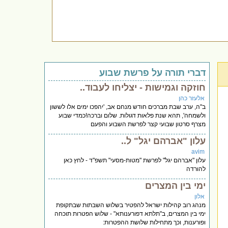
דברי תורה על פרשת שבוע
חוזקה וגמישות - יצליחו לעבוד..
אלעזר כהן
ב"ה, ערב שבת מברכים חודש מנחם אב, 'יהפכו ימים אלו לששון
ולשמחה', תהא שנת פלאות דגולות. שלום וברכה!כמדי שבוע
מצרף סרטון שבועי קצר לפרשת השבוע והפעם
עלון "אברהם יגל" ל..
avim
עלון "אברהם יגל" לפרשת "מטות-מסעי" תשפ"ד - לחץ כאן
להורדה
ימי בין המצרים
אלון
מנהג רוב קהילות ישראל להפטיר בשלוש השבתות שבתקופת
ימי בין המצרים, ב"תלתא דפורענותא" - שלוש הפטרות תוכחה
ופורענות, וכך מתחילות שלושת ההפטרות: