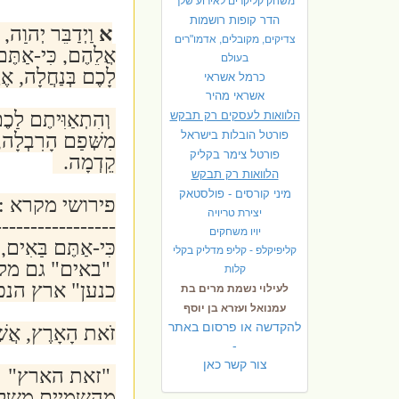
משחק קליקרים לאירוע שלך
הדר קופות רושמות
א
וַיְדַבֵּר יְהוָ
צדיקים, מקובלים, אדמו"רים
אֲלֵהֶם, כִּי-אַתֶּם
בעולם
לָכֶם בְּנַחֲלָה, אֶרֶ
כרמל אשראי
אשראי מהיר
וְהִתְאַוִּיתֶם לָכ
הלוואות לעסקים רק תבקש
פורטל הובלות בישראל
מִשְּׁפָם הָרִבְלָה, 
פ
ורטל צימר בקליק
קֵדְמָה.
הלוואות רק תבקש
מיני קורסים - פולסטאק
פירושי מקרא :
יצירת טריויה
-----------------
יויו משחקים
כִּי-אַתֶּם בָּאִים,
קליפיקלפ - קליפ מדליק בקלי
"באים" גם מלש
קלות
כנען" ארץ הנכ
לעילוי נשמת מרים בת
עמנואל ועזרא בן יוסף
להקדשה או פרסום באתר
זֹאת הָאָרֶץ, אֲשֶׁר 
-
צור קשר כאן
"זאת הארץ" :
מהשמיים משל ה