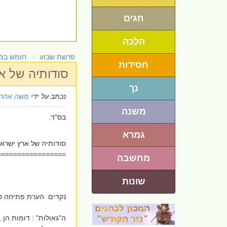
חגים
הלכה
פרשת שבוע
חומש במ
חסידות
סודותיה של א
נך
נכתב על ידי
משה אהרו
משנה
בס"ד.
גמרא
סודותיה של ארץ ישראל
=================
מחשבה
שונות
נקדים הערת פתיחה כל
ה"גאולות" : דומות הן 