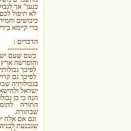
כנען" אך לגבו
לא תיפול לכם 
כיבושים וחמיד
ברי קיימא בידי
הדברים :
-------------
כשם שעם ישרא
והופרשה ארץ 
לפיכך גבולותיה
לפיכך גם קרוי
בגבולותיה שבת
ישראל ולהישאר
הנה כי כן גבו
התורה להוסיף
שבתורה.
וגם אם אלה יכ
שנכנעת לבניה.