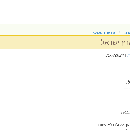
דבר
פרשת מסעי
רץ ישראל
ן
| 31/7/2024
 .
==
לית :
,אך לעולם לא שוות .