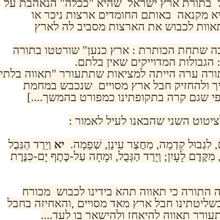
ל בתורת ארץ ישראל שהיא "ככלה" הנאהבת על
יא מקנאה באותם החומדים ארצות ניכר או
וות לכבוש את הארצות מסביב לה לארץ
ה שתחת הכותרת : ארץ כנען" שורטטו בתורה
הגבולות המדוייקים שאין בלתם.
ורה ערה הייתה למציאות שתתעורר "תאווה בלתי
 ולהחזיק חבל ארץ מסויים שנכבש במחמת
פי שגם קרה בתקופתינו כמפורט בהמשך....]
ציטוט השני שהבאנו לעיל לאמור :
ם, לִגְבוּל קֵדְמָה, מֵחֲצַר עֵינָן, שְׁפָמָה.
יא
וְיָרַד הַגְּבֻל
מִקֶּדֶם לָעָיִן; וְיָרַד הַגְּבֻל, וּמָחָה עַל-כֶּתֶף יָם-כִּנֶּרֶת
עה התורה כי תאווה תהא בידינו לכבוש מכורח
בשליטתינו חבל ארץ מאד מסויים ,והאחיזה בחבל
ורר תאווה להיאחז ולהישאר בו לעד....