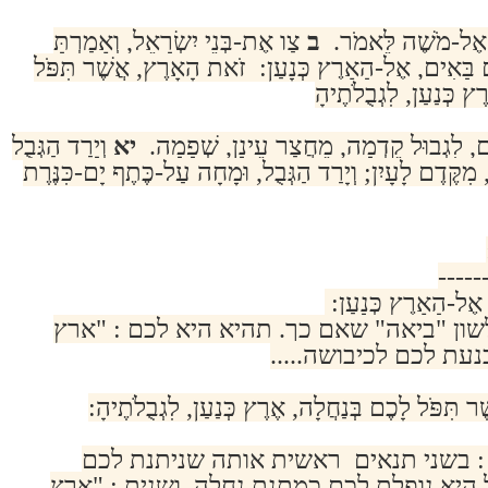
ה, אֶל-מֹשֶׁה לֵּאמֹר.
ב
צַו אֶת-בְּנֵי יִשְׂרָאֵל, וְאָמַרְתָּ
 בָּאִים, אֶל-הָאָרֶץ כְּנָעַן: זֹאת הָאָרֶץ, אֲשֶׁר תִּפֹּל
ץ כְּנַעַן, לִגְבֻלֹתֶיהָ
ֶם, לִגְבוּל קֵדְמָה, מֵחֲצַר עֵינָן, שְׁפָמָה.
יא
וְיָרַד הַגְּבֻל
מִקֶּדֶם לָעָיִן; וְיָרַד הַגְּבֻל, וּמָחָה עַל-כֶּתֶף יָם-כִּנֶּרֶת
-----
 אֶל-הָאָרֶץ כְּנָעַן:
ון "ביאה" שאם כך. תהיא היא לכם : "ארץ
נעת לכם לכיבושה.....
תִּפֹּל לָכֶם בְּנַחֲלָה, אֶרֶץ כְּנַעַן, לִגְבֻלֹתֶיהָ:
 בשני תנאים ראשית אותה שניתנת לכם
יא נופלת לכם כמתנת נחלה. ושנית : "ארץ