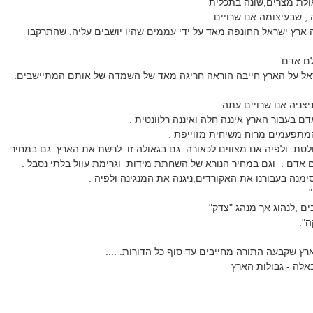
אולת מצרים,שונה בתכלית
, שבעיצומה אנו שרויים
ארץ ישראל החונפה מאד על ידי עממים שהיו יושבים עליה, שהתרקבו
לם אדם.
ראל על הארץ חייבה הוראה חריגה מאד של השמדה של אותם המתיישבים.
יצניה אנו שרויים עתה.
ם בעבור הארץ איננה חלה ואיננה רלוונטית .
המתפעמים מרוח משיחית מזוייפת :
טת ולפיה אנו מצווים לכאורה גם בגאולה זו לרשת את הארץ גם במחיר
 אדם . וגם במחיר הנורא של השחתת מידות וגרימת עוול בלתי נסבל .
ימנה בעבורנו את האקורדים,ניגנה את המנגינה ולפיה :
 .
ים ,לנהוג אך מנהג "צדק"
ה".
רץ שקבעה התורה מחייבים עד סוף כל הדורות. ....
באלה - גבולות הארץ