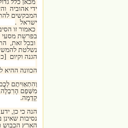
מכאן כלל גדו
ידי אהוביה וה
המבקשים להתא
ישראל .
כאמור זו הסיב
בפרשת מסעי : 
ובכל זאת, הת
נשלטת להמשיך
הגנה וקיום [כ
הכוונה ההיא ל
וְהִתְאַוִּיתֶם לָכֶ
מִשְּׁפָם הָרִבְלָה, 
קֵדְמָה.
הנה כי כן, יד
נסיבות שאינן 
הארץ הכבוש תע