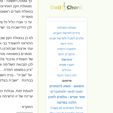
כך גאולה ראשונה - ג
מגאולת הקץ האחרונה.
בגאולת מצרים ראשונה 
מוסרית
עד כי אבדו כליל כל צ
לכן התיישבות בני יש
סגולות ותפילות
ציורים לפרשת השבוע
לא כן בגאולת הקץ שבנ
עלונים לשבת ולפרשת שבוע
ההוראה להשמיד בני אד
הדף היומי
עמי ארצות שבתוכינו,
המשנה היומית
מנפנים במשוואה מוחל
הרמב"ם היומי
של השמדה ואיבוד צלם
טופ-top
לכן הנבואה השלימה וס
דברי תורה
"ציון במשפט תפדה...."
תהילים
על "שביה" - בניה השב
לוח כיתתי חינמי
בבחינת : "ושביה בצדק
פרסום:
מופאש - מופע להטוטים
לעומת זאת, גבולות הא
הצגה לנוער ולמתגברים
עניינה של זו הרשימה 
אתר שורש - גולשים לתוכן
הלכה בפרשה
המקרא :
מחולל משחקים ClapLab
-------------