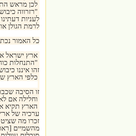
לכן מראש התי
"רזרווה כיבוש
לעניות דעתינו 
לרמת הגולן או 
כל האמור נכתב
ארץ ישראל אינ
"התנחלות כוחנ
זהו איננו כיבו
כלפי הארץ שכ
זו הסיבה שכבר
וחלילה אם לא 
הארץ תקיא אות
ערכיה של ארץ
זכרו מה שציטט
מהשמיים [ראו
סובלים עוולות ו