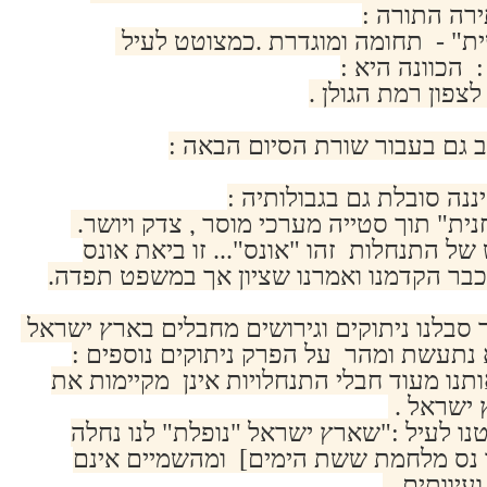
רה התורה :
ית" - תחומה ומוגדרת .כמצוטט לעיל
: הכוונה היא :
לצפון רמת הגולן .
 גם בעבור שורת הסיום הבאה :
נה סובלת גם בגבולותיה :
ית" תוך סטייה מערכי מוסר , צדק ויושר.
ש של התנחלות זהו "אונס"... זו ביאת אונס
בר הקדמנו ואמרנו שציון אך במשפט תפדה.
 סבלנו ניתוקים וגירושים מחבלים בארץ ישראל
נתעשת ומהר על הפרק ניתוקים נוספים :
נו מעוד חבלי התנחלויות אינן מקיימות את
 ישראל .
נו לעיל :"שארץ ישראל "נופלת" לנו נחלה
 נס מלחמת ששת הימים] ומהשמיים אינם
עיוותים ..