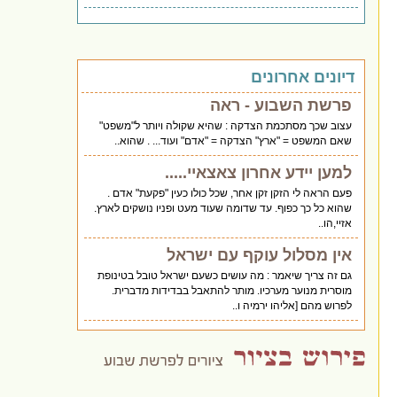
דיונים אחרונים
פרשת השבוע - ראה
עצוב שכך מסתכמת הצדקה : שהיא שקולה ויותר ל"משפט"
שאם המשפט = "ארץ" הצדקה = "אדם" ועוד... . שהוא..
למען יידע אחרון צאצאיי.....
פעם הראה לי הזקן זקן אחר, שכל כולו כעין "פקעת" אדם .
שהוא כל כך כפוף. עד שדומה שעוד מעט ופניו נושקים לארץ.
אזיי,הו..
אין מסלול עוקף עם ישראל
גם זה צריך שיאמר : מה עושים כשעם ישראל טובל בטינופת
מוסרית מנוער מערכיו. מותר להתאבל בבדידות מדברית.
לפרוש מהם [אליהו ירמיה ו..