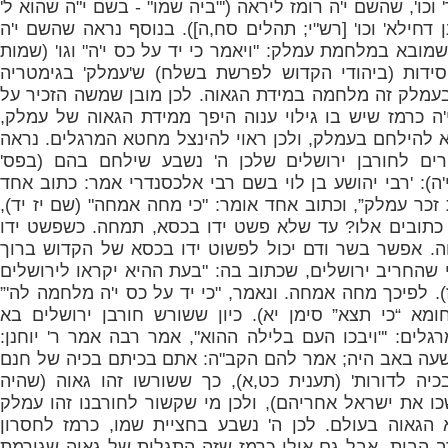
' וכו', שהשם י'ה רומז ליראה ('"ביה שמו" - בשם י"ה שהוא ל'
 דחילא' וכו' [רש"י; תהלים סח,ה]). בנוסף נראה שהשם י'ה
מובא במלחמת עמלק: "ויאמר כי יד על כס י'ה" וגו' (שמות
חסידות (ביהודי הקדוש לפרשת בשלח) ש'עמלק' בגימטריה
עמלק זה מלחמה במידת הגאוה. לכן מובן שמשה הזכיר על
ה כרמז שיש בו גילוי ענוה היפך ממידת הגאוה של עמלק,
א להילחם בעמלק, ולכן ראוי להינצל מחטא המרגלים. נראה
ים לחורבן ירושלים שלכן ה' נשבע שילחם בהם (בפס'
ה): 'רבי יהושע בן לוי בשם רבי אלכסנדרי אמר: כתוב אחד
כר עמלק”, וכתוב אחד אומר: "כי מחה אמחה" (שם יז יד),
י כתובים אלו? עד שלא פשט ידו בכסא, תמחה. כשפשט ידו
. אפשר בשר ודם יכול לפשוט ידו בכסא של הקדוש ברוך
 שהחריב ירושלים, שכתוב בה: "בעת ההיא יקראו לירושלים
יז). לפיכך מחה אמחה. ונאמר, "כי יד על כס י'ה מלחמה לה'”
חומא “כי תצא” סימן יא). כיון ששורש חורבן ירושלים בא
לים: '"ויבכו העם בלילה ההוא", אמר רבה אמר ר' יוחנן:
שעה באב היה; אמר להם הקב"ה: אתם בכיתם בכיה של חנם
כיה לדורות' (תענית כט,א), כך ששורשו זהו גאוה (שהיה
ו את ישראל אחריהם), ולכן מי שקשור לחורבנו זהו עמלק
הגאוה בעולם. לכן ה' נשבע בחציית שמו, כרמז לחסרון
רב הבית, אבל גם אולי כרמז שזה התגלות של גאוה שגורמת