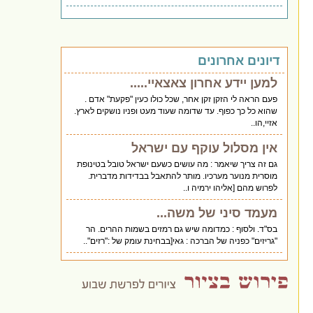
דיונים אחרונים
למען יידע אחרון צאצאיי.....
פעם הראה לי הזקן זקן אחר, שכל כולו כעין "פקעת" אדם .
שהוא כל כך כפוף. עד שדומה שעוד מעט ופניו נושקים לארץ.
אזיי,הו..
אין מסלול עוקף עם ישראל
גם זה צריך שיאמר : מה עושים כשעם ישראל טובל בטינופת
מוסרית מנוער מערכיו. מותר להתאבל בבדידות מדברית.
לפרוש מהם [אליהו ירמיה ו..
מעמד סיני של משה...
בס"ד. ולסוף : כמדומה שיש גם רמזים בשמות ההרים. הר
"גריזים" כפניה של הברכה : גאי[בבחינת עומק של :"רזים"..