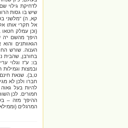
לדחיקת גילוי שם
שיש בו גסות הרוח,
קא, ה) "מלשני בס
אל תקרי אותו אלא
(וכן עמלק חטאו ב
היפך מהשם י'ה ש
הגאוותנים והוא 
הענוה. שורש החו
בחורבן, שהבית נח
בו: ע"ז וגלוי ע
ובמצות וגמילות ח
ט,ב). שנאת חינם
חברו ולכן לא מגי
להיות בעל גאוה 
חמורים. לכן השור
ההיפך מזה – בעל
המרגלים (וממילא 