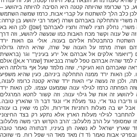
ן שהיא טענה מדוע הוצאה בשל היותה קטנה, ועל זה ענה ה'
ע, כך שכרומז שהיותה קטנה היא הסיבה להיותה ביהושע –
י לכן כלב הלך להשתטח על קברי אבות, כרמז שמשה השתמש
ה משרי והתחלקה באברהם ושרה ('אמר רבי יהושע בן קרחה:
משרי, נחלק חציו לשרה וחציו לאברהם' [שם]) לכן הוא בא
זה של ענוה וקשר מכח האבות כמו שנעשה ליהושע, וזה דרך
כן השתטח כהתבטלות אליהם בענוה. אולי גם האות יו"ד
ם ושרה מרמז על הענוה של שרה, שהיא היתה גדולה
('"ויאמר אלקים אל אברהם אל ירע בעיניך" וגו' (בראשית
ה למד שהיה אברהם טפל לשרה בנביאות' [שמו”ר א,א]) אולם
אה שאברהם הוא העיקרי, שזה מלמד שעל אף גדולתה היא
. לכן האות יו"ד ממנה התחלקה ביניהם, כעין שהיא משפיע
תה, ולכן זה נעשה ע"י האות יו"ד שהיא קטנה כרומז לענוה,
ה הפחתה כרמז לגילוי ענוה שממעט עצמו. לכן האות יו"ד
יהושע זה אות של גילוי ענוה; וזה קשור לחטא המרגלים
ו ודיברו נגד א"י, נגד מעלת א"י ונגד דבר ה' שהארץ טובה.
בל יש בה מעלות רוחניות אדירות, ולכן מי שאין בו ענוה
להתחבר לגילוי מעלות הארץ אלא נתקע רק בצד החיצוני
ו שמסופר על הרב מלעלוב: 'הרב הקדוש רבי משה מלעלוב
ד שארץ ישראל לא נשאה חן בעיניו, דבתורה נאמר טובה
בפרקי אבות נאמר (ד ד) מאד מאד הוי שפל רוח. מי שזוכה