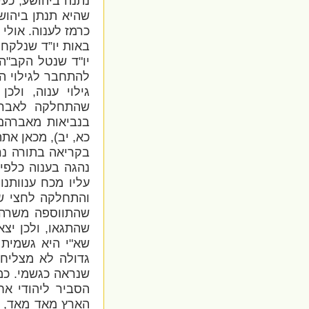
נתנה ביהושע, כעי
שהיא תנתן ביהוש
כרמז לענוה. אול
באות יו”ד שנלקח
יו"ד שנטל הקב"ה 
להתחבר לגילוי ה
גילוי ענוה, ול
שהתחלקה לאברה
בנביאות מאברהם 
כא, יב), מכאן את
בקריאה בתורה נר
נהגה בענוה כלפיו
עליו מכח ענוותנו
והתחלקה לחצי שז
שהתווספה משרה ל
שהתגאו, ולכן יצא
שא"י היא גשמית א
גדולה לא מצליח 
שנראה כגשמי. כמ
הסביר ליהודי אח
הארץ מאד מאד, ו