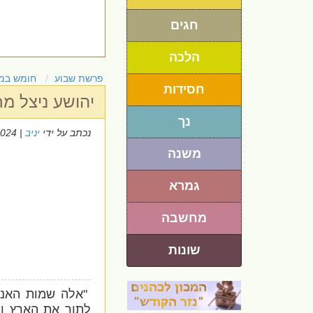
חגים
הלכה
פרשת שבוע
חומש במ
חסידות
יהושע ניצל מ
נך
נכתב על ידי
יניב
| 28/7/2024
משנה
גמרא
מחשבה
שונות
"אלה שמות האנ
לתור את הארץ ו