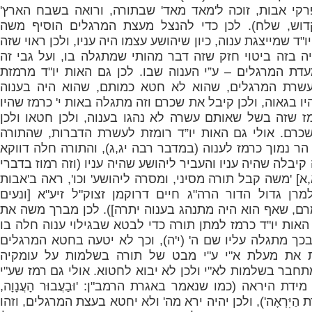
קי אבות, זוכה ל'מאד מאד' שבתורה, ורואה בשבח הארץ'
קדוש, שלח). לכן כדי להנצל מעצת המרגלים הוסיף משה
"ד שמייצגת ענוה, כיון שיהושע עצמו היה עניו, ולכן ראוי שזה
ה בזה ביטוי חזק שזה דבר מהותי שמתגלה בו, ועל גבי זה
עדת המרגלים – ע”י הענוה שבו. לכן גם האות יו"ד מרמזת
רת המרגלים, שהוא לא חטא כמותם, שהוא היה בענוה
 בגאוה, ולכן קיבל את שכרם וזה מתגלה באות י' כרמז שהיו
 שזה בשל שאותם עשרה לא נהגו בענוה, ולכן חטאו ולכן
כרם. אולי גם האות יו”ד רומזת לעשרת הדברות, שהתורה
הר נמוך כרמז לענוה (במדבר רבה יג,ג), והתורה חלה דווקא
 קיבלה שהיה עניו והעביר ליהושע שהיה עניו (וזה רמוז בדברי
] 'משה קבל תורה מסיני, ומסרה ליהושע' וכו', ראה ב'אבות
מרן גדול הדור הרה"ג חיים דרוקמן זצוק"ל זיע"א [ונעים
ם, שאף הוא היה מתנהג בענוה יתרה]). לכן מברך משה את
האות יו"ד כרמז למתן תורה כדי לבטא שבגילוי ענוה חלה בו
כך מתגלה עליו שם ה' (י'ה), וכך לא יטעה בחטא המרגלים
ות את מעלת א"י ע"י מבט של תורה בשלמות על עומקיה
תחבר בשלמות לא"י ולכן לא יבוא לחטוא. אולי גם רמז שע"י
דת היראה (כמו שנאמר באגרת הרמב"ן: 'וּבַעֲבוּר הָעֲנָוָה,
 מִדַּת הַיִּרְאָה'), ולכן יהיה ירא מה' ולא יחטא בעצת המרגלים, וזהו