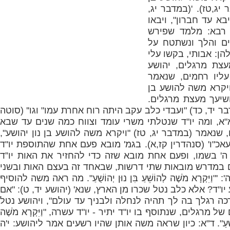
 יג,טז). '(במדבר יג,
יבא עד חברון", ויבאו
רבא: מלמד שפירש
ם והלך ונשתטח על
הן: אבותי, בקשו עלי
צת מרגלים, יהושע
יו רחמים, שנאמר
ויקרא משה להושע בן
יושיעך מעצת מרגלים.
בר יד, כד) "ועבדי כלב עקב היתה רוח אחרת עמו" וגו'' (סוטה
א"א, ומה יו"ד שנטלתי משרי עומד וצווח כמה שנים עד שבא
, שנאמר (במדבר יג, טז) "ויקרא משה להושע בן נון יהושע",
כ"ו' (סנהדרין קז,א). בגמ' מובא פעם אחת שהתוספת יו"ד
ה' בשמו, ופעם אחת מובא שזה כדי להחזיר את האות יו”ד
 במדרש מובאות שתי דרשות, שבאחד זה בעצם האות ובשני
וַיִּקְרָא מֹשֶׁה לְהוֹשֵׁעַ בִּן נוּן יְהוֹשֻׁעַ". מה ראה משה להוסיף
יו"ד? אלא כלב נטל שכרו מן הארץ, שנא' (יהושע יד, ט): "אם
ה רגלך בה לך תהיה לנחלה ולבניך עד עולם", ויהושע נטל
מרגלים, שנתוסף בו יו"ד יתיר - יו"ד עשרה, "וַיִּקְרָא מֹשֶׁה
ן יְהוֹשֻׁעַ". ד"א: כיון שראה משה אותן שהיו רשעים אמר ליהושע: י'ה