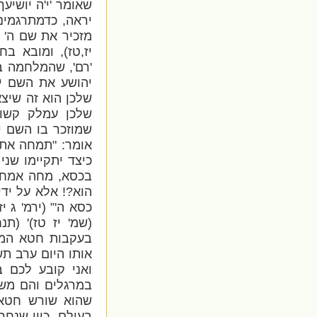
שאומר 'י'ה יושיעך
יראה, כדמתרגמינן
מזכיר את שם ה' ש
יז,טז), ומובא ב
'רם', שהמלחמה ב
יהושע את השם י'
שלכן הוא זה שיצ
שלכן עמלק קשור
שמוזכר בו השם י'
אומר: "תמחה את ז
כיצד יתקיימו שנ
בכסא, מחה אמחה
הוא?! אלא על ידי
כסא ה'” (ירמ' ג 
(שמ' יז טז)' (תנ
בעקבות חטא המרג
אותו היום ערב ת
ואני קובע לכם ב
במרגלים והם משכ
שהוא שורש חטא 
בעולם, כיון שנח