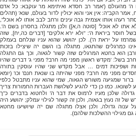
 ה' מהעולם ('אמר רב חסדא ואיתימא מר עוקבא: כל אדם
 אמר הקב"ה: אין אני והוא יכולין לדור בעולם, שנא' (תהלים
תר רעהו אותו אצמית גבה עינים ורחב לבב אותו לא אוכל",
 אתו לא אוכל' [סוטה ה,א]) ולכן מתגלה בחסרון בשם ה'.
של חוסר ביראת ה': "ולא ירא אלקים” [דברים כה,יח], שזה
מרמז על יראת ה'). לכן יהושע שהוא עניו שנלחם בעמלק
אינו כמרגלים שהתגאו, מתגלה בו השם י'ה שיצילו בזכות
רבן הוא בחטא המרגלים שזה קשור לגאוה, וכך גם התגלה
רב בשל: 'מקדש ראשון מפני מה חרב? מפני ג' דברים שהיו
ריות ושפיכות דמים … אבל מקדש שני שהיו עוסקין בתורה
סדים מפני מה חרב? מפני שהיתה בו שנאת חנם' וכו' (יומא
 ברור שמגיעה משורש הגאוה, שמי שהוא עניו מתבטל כלפי
ע לשונאו. כמו כן כדי להגיע לשלושת העברות החמורות צריך
גדולה שלכן מעיז לרמוס את דבר ה' ולחטוא בדברים כ"ך
ש של זה נעוץ בגאוה, ולכן זה קשור לגילוי עמלק; יהושע היה
 ענוה גדולה, ולכן אצלו מתגלה שם י'ה שיושיעו מחטא
גם מגילוי ההשלכות שלהם).