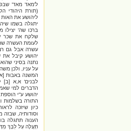
ל'מאד מאד' שבפר
(תורת היהודי ה
ליהושע את האות יו
יתגלה בשמו שיהי
ברכו שה' יצילו מ
שלקח את שכר עש
לעומת העשרה שהיו
עשרה אבל גם רמז
יהושע קיבל את ש
נתנה בסיני שהוא 
על עניו, ולכן משה
המשנה באבות [א,א
לבנים' א,א [ב] ל
הדברים למי שאמר
יהושע ע"י הוספת 
התורה בשלמות וב
כיון שיזכה לרא
וסודותיה, שבזה מ
הענוה תתגלה בו מי
תַּעֲלֶה עַל לִבְּךָ