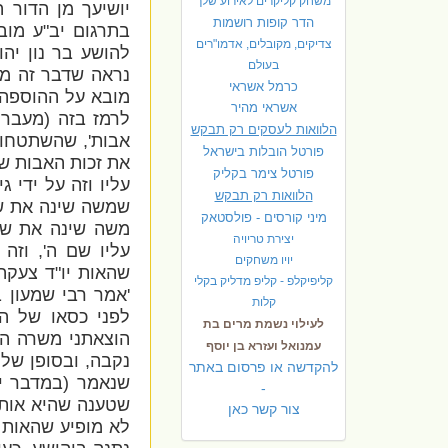
משחק קליקרים לאירוע שלך
יושיעך מן הדור ה
הדר קופות רושמות
בתרגום יב"ע מוב
צדיקים, מקובלים, אדמו"רים
להושע בר נון יהו
בעולם
נראה שדבר זה מס
כרמל אשראי
מובא על ההוספה 
אשראי מהיר
לרמז בזה (מעבר
הלוואות לעסקים רק תבקש
אבות', שהשתטחו
פורטל הובלות בישראל
את זכות האבות ש
פ
ורטל צימר בקליק
עליו וזה על ידי 
הלוואות רק תבקש
שמשה שינה את שמו
מיני קורסים - פולסטאק
משה שינה את שמ
יצירת טריויה
עליו שם ה', וזה
יויו משחקים
שהאות יו"ד צעקה
קליפיקלפ - קליפ מדליק בקלי
'אמר רבי שמעון ב
קלות
לפני כסאו של הק
לעילוי נשמת מרים בת
הוצאתני משרה ה
עמנואל ועזרא בן יוסף
נקבה, ובסופן של 
להקדשה או פרסום באתר
שנאמר (במדבר יג)
-
שטענה שהיא אות 
צור קשר כאן
לא מופיע שהאות 