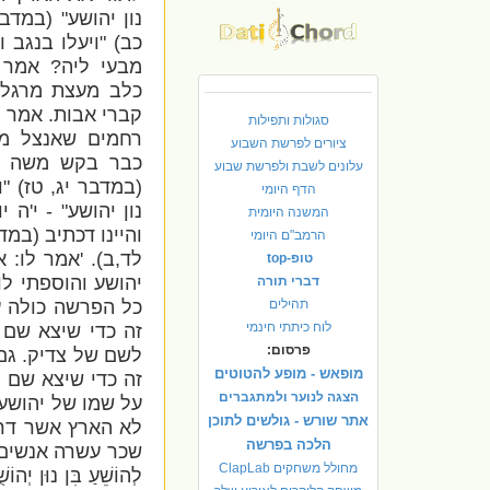
נון יהושע" (במדבר
כב) "ויעלו בנגב ו
מבעי ליה? אמר 
כלב מעצת מרגלי
קברי אבות. אמר ל
סגולות ותפילות
רחמים שאנצל מע
ציורים לפרשת השבוע
כבר בקש משה על
עלונים לשבת ולפרשת שבוע
(במדבר יג, טז) "
הדף היומי
נון יהושע" - י'ה 
המשנה היומית
והיינו דכתיב (במד
הרמב"ם היומי
לד,ב). 'אמר לו: 
טופ-top
יהושע והוספתי לו
דברי תורה
תהילים
כל הפרשה כולה עא
לוח כיתתי חינמי
זה כדי שיצא שם 
פרסום:
לשם של צדיק. גם
מופאש - מופע להטוטים
זה כדי שיצא שם ה': '"
הצגה לנוער ולמתגברים
על שמו של יהושע 
אתר שורש - גולשים לתוכן
לא הארץ אשר דרכ
הלכה בפרשה
שכר עשרה אנשים של 
מחולל משחקים ClapLab
לְהוֹשֵׁעַ בִּן נוּ