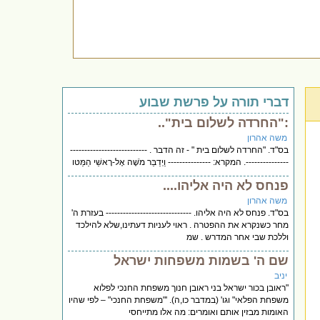
דברי תורה על פרשת שבוע
:"החרדה לשלום בית"..
משה אהרון
בס"ד. "החרדה לשלום בית " - זה הדבר . ---------------------------
---------------. המקרא: --------------- וַיְדַבֵּר מֹשֶׁה אֶל-רָאשֵׁי הַמַּטּו
פנחס לא היה אליהו....
משה אהרון
בס"ד. פנחס לא היה אליהו. ------------------------------ בעזרת ה'
מחר כשנקרא את ההפטרה . ראוי לעניות דעתינו,שלא להילכד
וללכת שבי אחר המדרש . שמ
שם ה' בשמות משפחות ישראל
יניב
"ראובן בכור ישראל בני ראובן חנוך משפחת החנכי לפלוא
משפחת הפלאי" וגו' (במדבר כו,ה). '"משפחת החנכי" – לפי שהיו
האומות מבזין אותם ואומרים: מה אלו מתייחסי