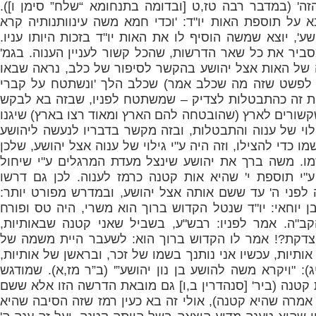
זה' (במדבר רבה טז,ט [ובדומה בתנחומא “שלח” סימן ו]).
א על תוספת האות יו"ד: 'וכדי חמא משה עינוותנותיה קרא
שע', יוצא שמשה הוסיף לו את האות יו"ד בזכות היותו עניו.
ביר את כל שאר הדרשות, שהכל קשור לעניין הענוה. בגמ'
של האות אצל יהושע בהקשר לסיפור של כלב, נראה שבאו
 לפשט שזה מה שכלב אמר) שכלב הלך 'ונשתטח על קברי
ת זה כהתבטלות לצדיק – שמשתטח לפניו, שבזה בא לבקש
קשורים לארץ (שהובטחה להם הארץ ומאוד רצו בארץ) שיגנו
גילוי של ענוה והתבטלות, ובזה מקשר בדבריו לנעשה ליהושע
 כדי להצילו, וזה היה ע"י גילוי של ענוה אצל יהושע, שלכן
ו. משה ברך את יהושע שינצל מעדת המרגלים ע"י שיחול
 ע"י תוספת י' שהיא אות קטנה כרמז לענוה. לכן גם דרשו
 לפני ה' עד ששם אותה אצל יהושע, ובמדרש מפורט יותר:
ן יוחאי: יו"ד שנטל הקדוש ברוך הוא משרי, היה טס ופורח
ב"ה. אמר לפניו: רבש"ע, בשביל שאני קטנה שבאותיות,
צדקת?! אמר לו הקדוש ברוך הוא: לשעבר היית משמה של
אותיות, עכשיו אני נותנך בשמו של זכר, ובראשן של אותיות,
: "ויקרא משה להושע בן נון יהושע”' (ב”ר מז,א). שמודגש
קטנה (ביר' [סנהדרין ב,ו] גם מובאת הדרשה הזו אלא ששם
אמרה שהיא קטנה), אולי זה בא כעין רמז שזה הסיבה שהיא