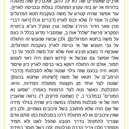
אויבים שאומרים שה
'
לא יכל להגן
,
אולם כיון שזה מתגלה
בדורות אז יש בזה עקרון המתגלה בגלות ובכניסה לארץ
).
עוד אפשר שהיה קטרוג על משה בעקבות חטא המרגלים
שלכן ה
'
אמר לו שלא יכנס לארץ
(
דברים א
,
לז
[
ראה דברי
מרן פאר הדור הרה
"
ג שלמה גורן זצוק
"
ל זיע
"
א ב
'
תורת
המקרא
'
פרשת “שלח” אות ב
,
שמסביר מדוע בכלל ה
'
כעס
על משה בחטא המרגלים
]),
ולכן עכשיו שנענש זה התגלה
על גבי העונש של אי כניסה לארץ בעקבות המרגלים
,
שעכשיו ה
'
נשבע וקיבע זאת שלא יוכל משה לכפר על כך
.
אולי אפשר גם שבשל אי קידוש השם היה ראוי לעונש
חמור
,
אולם זה התגלה דווקא באי כניסה לארץ כיון שיסוד
חטאו היה בכעס שזה גילוי שנטה שלא לסבלנות
(
כדברי
הרמב
"
ם על חטאו של משה
[
לשיטתו שחטא בכעס
]:
'
שנטה לצד אחד מן הקצוות ממעלת המידות
,
והיא
:
הסבלנות
.
כאשר נטה לצד הרגזנות באמרו
: "
שמעו נא
המורים
"
(
במדבר כ
,
י
)' (
שמונה פרקים
,
ד
).
נראה שהעניין
הזה של אי סבלנות מתגלה במשה כיון שהיה בגילוי מידה
של שם הויה שלא מתעכב בשל עיכובים גשמיים
,
ולכן כיון
שאין עיכובים אז לא מתגלת דרכו בסבלנות כמו סתם אדם
שצריך להתנהל בדרך הטבע שהכל לאט ולא תמיד
מסתדר
(
ולכן צריך הרבה סבלנות
),
ולכן בשל חוסר במידת