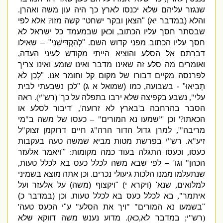
שנגזר עליהם שלא יכנסו לארץ כך היה עון משה ואהרן
.
והלא
(
במדבר יא
) "
הצאן ובקר ישחט
"
קשה מזו
?
אלא לפי
שבסתר חסך עליו הכתוב
,
וכאן שבמעמד כל ישראל לא
חסך עליו הכתוב מפני קדוש השם
.
"
לְהַקְדִּישֵׁנִי
" –
שאילו
דברתם אל הסלע והוציא הייתי מקודש לעיני העדה
,
ואומרים מה סלע זה שאינו מדבר ואינו שומע ואינו צריך
לפרנסה מקיים דבורו של מקום קל וחומר אנו
.
"
לָכֵן לֹא
תָבִיאוּ
" -
בשבועה
,
כמו
(
שמואל א ג
) "
לכן נשבעתי לבית
עלי
",
נשבע בקפיצה שלא ירבו בתפלה על כך
' (
רש
"
י
).
ראה
הסבר בהרחבה ב
'
בארץ לא זרועה
', '
דיבור לסלע או
הכאתו
?'
וכן
'”
שמעו נא המורים
" –
כעסו של משה ב
"
מי
מריבה
"',
למרן גדול הדור הרה
"
ג חיים דרוקמן זצוק
"
ל
זיע
"
א
.
רש
"
י בפרשת מטות מביא שמשה טעה בעקבות
כעסו
,
וכעסו התגלה בעוד כמה מקומות
: '
"
ויאמר אלעזר
הכהן
"
וגו
'
–
לפי שבא משה לכלל כעס בא לכלל טעות
,
שנתעלמו ממנו הלכות גיעולי נכרים
.
וכן אתה מוצא בשמיני
למלואים
,
שנא
' (
ויקרא י
) "
ויקצוף
(
משה
)
על אלעזר ועל
איתמר
",
בא לכלל כעס בא לכלל טעות
.
וכן
(
במדבר כ
)
"
בשמעו נא המורים
" "
ויך את הסלע
"
ע
"
י הכעס טעה
'
(
רש
"
י
;
במדבר לא
,
כא
).
מדוע נענש משה דווקא שלא