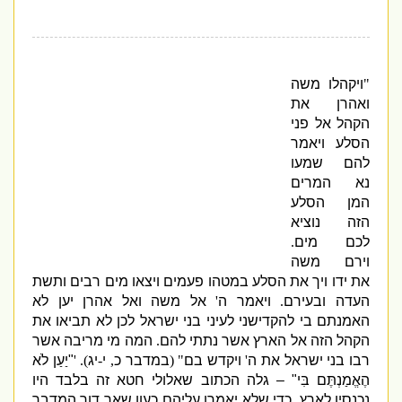
"
ויקהלו משה
ואהרן את
הקהל אל פני
הסלע ויאמר
להם שמעו
נא המרים
המן הסלע
הזה נוציא
לכם מים
.
וירם משה
את ידו ויך את הסלע במטהו פעמים ויצאו מים רבים ותשת
העדה ובעירם
.
ויאמר ה
'
אל משה ואל אהרן יען לא
האמנתם בי להקדישני לעיני בני ישראל לכן לא תביאו את
הקהל הזה אל הארץ אשר נתתי להם
.
המה מי מריבה אשר
רבו בני ישראל את ה
'
ויקדש בם
" (
במדבר כ
,
י
-
יג
). '
"
יַעַן לֹא
הֶאֱמַנְתֶּם בִּי
" –
גלה הכתוב שאלולי חטא זה בלבד היו
נכנסין לארץ
,
כדי שלא יאמרו עליהם כעון שאר דור המדבר