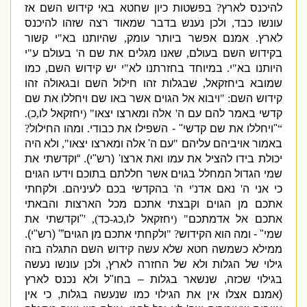
להיכנס לארץ
?
בפשטות כיון שחטא באי קידוש השם אז
עונשו כבד
,
ולכן נענש בדבר שמאוד רצה שזהו להיכנס
לארץ
.
אמנם אפשר ביותר עומק
,
שהיותנו בא
"
י קשור
בקידוש השם בעולם
,
שאנו מגלים את שם ה
'
בעולם ע
"
י
היותנו בא
"
י
.
במיוחד בחזרתנו לא
"
י יש קידוש השם
,
כמו
שמובא ביחזקאל
,
שבגלות זהו חילול השם ובגאולה זהו
קידוש השם
: "
ויבוא אל הגוים אשר באו שם ויחללו את שם
קדשי באמר להם עם ה
'
אלה ומארצו יצאו
" (
יחזקאל לו
,
כ
).
“
"
ויחללו את שם קדשי
" -
השפילו את כבודי
.
ומהו החילול
?
באמור אויביהם עליהם
"
עם ה
'
אלה ומארצו יצאו
",
ולא היה
יכולת בידו להציל את עמו ואת ארצו
' (
רש
"
י
).
“
וקדשתי את
שמי הגדול המחלל בגוים אשר חללתם בתוכם וידעו הגוים
כי אני ה
'
נאם אדנ
'
י ה
'
בהקדשי בכם לעיניהם
.
ולקחתי
אתכם מן הגוים וקבצתי אתכם מכל הארצות והבאתי
אתכם אל אדמתכם
" (
יחזקאל לו
,
כג
-
כד
), '
"
וקדשתי את
שמי
" -
ומה הוא הקידוש
? "
ולקחתי אתכם מן הגוים”
' (
רש
"
י
).
ממילא כשמשה חטא שלא עשה קידוש השם התגלה בזה
גילוי של הגלות ולא של החזרה לארץ
,
ולכן עונשו נעשה
בגילוי שכזה
,
שנשאר בגלות – בחו
"
ל ולא נכנס לארץ
(
אמנם אצלו אין את הגילוי כמו שנעשה בגלות
,
כי אין