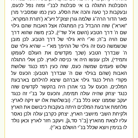
הסבלנות התגלה בו אי סבלנות לבנ
"
י ומזה נפל לכעס
,
ובעקבות כך טעה והכה את הסלע
.
כעין כמו שמסביר מרן
פאר הדור הרה
"
ג שלמה גורן זצוק
"
ל זיע
"
א
('
תורת המקרא
',
“
וארא
")
שזה ההבדל בין המתגלה אצל האבות שהם גילוי
שם ה
'
דרך הטבע
(
השם א
'
ל שד
'
י
),
לבין משה שהוא דרך
שם הויה ב
"
ה
;
וא
"
י היא גילוי של דרך הטבע
.
לכן מובן
שכשמשה כעס זה גילוי של ההיפך מא
"
י – שהיא גילוי שם
ה
'
שבדרך הטבע
(
שכך מקדשים את העולם לעומקו
ותמידי
),
ולכן עונשו היה אי כניסה לארץ
.
לכן אולי התגלה
שלוש פעמים שמשה כעס
,
שזה כעין רמז כנגד שלושת
האבות
(
שהם בגילוי שם ה
'
שבדרך הטבע
):
הכעס על
פקודי החיל כנגד גילוי אברהם שיצא להילחם בארבעת
המלכים
,
הכעס על בני אהרן היה בהקשר לקדשים שזה
כנגד יצחק שהיה עולה תמימה
,
והכעס על בנ
"
י זה כנגד
יעקב שממנו יצאו כלל בנ
"
י
. (
ובשלושת אלו יש זיקה לארץ
:
מלחמת ארבעת המלכים היתה בעקבות כיבושם את הארץ
ולקיחת השבי מיושבי הארץ
,
יצחק כקרבן עולה ולכן נאסר
עליו לצאת מהארץ
[
ב
"
ר סד
,
ג
],
ויעקב חזר לארץ וכאן נולד
לו בנימין ויוצא שכלל בנ
"
י הושלם בא
"
י
).