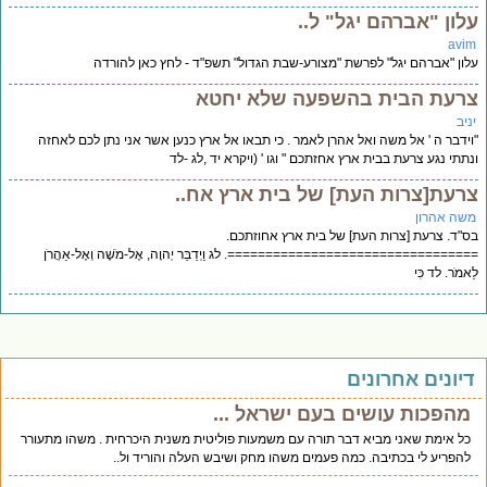
עלון "אברהם יגל" ל..
avim
עלון "אברהם יגל" לפרשת "מצורע-שבת הגדול" תשפ"ד - לחץ כאן להורדה
צרעת הבית בהשפעה שלא יחטא
יניב
"וידבר ה ' אל משה ואל אהרן לאמר . כי תבאו אל ארץ כנען אשר אני נתן לכם לאחזה
ונתתי נגע צרעת בבית ארץ אחזתכם " וגו ' (ויקרא יד ,לג -לד
צרעת[צרות העת] של בית ארץ אח..
משה אהרון
בס"ד. צרעת [צרות העת] של בית ארץ אחוזתכם.
=================================. לג וַיְדַבֵּר יְהוָה, אֶל-מֹשֶׁה וְאֶל-אַהֲרֹן
לֵאמֹר. לד כִּי
דיונים אחרונים
מהפכות עושים בעם ישראל ...
כל אימת שאני מביא דבר תורה עם משמעות פוליטית משנית היכרחית . משהו מתעורר
להפריע לי בכתיבה. כמה פעמים משהו מחק ושיבש העלה והוריד ול..