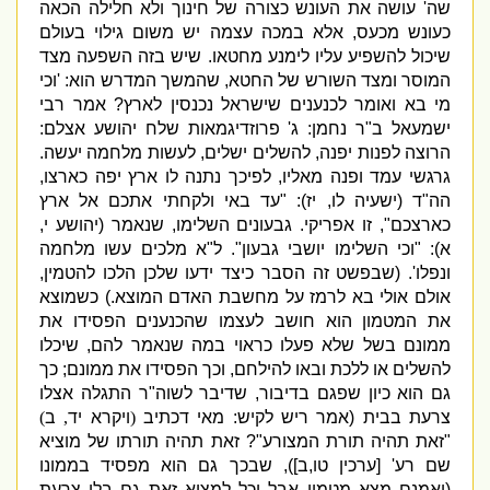
שה
'
עושה את העונש כצורה של חינוך ולא חלילה הכאה
כעונש מכעס
,
אלא במכה עצמה יש משום גילוי בעולם
שיכול להשפיע עליו לימנע מחטאו
.
שיש בזה השפעה מצד
המוסר ומצד השורש של החטא
,
שהמשך המדרש הוא
: '
וכי
מי בא ואומר לכנענים שישראל נכנסין לארץ
?
אמר רבי
ישמעאל ב
"
ר נחמן
:
ג
'
פרוזדיגמאות שלח יהושע אצלם
:
הרוצה לפנות יפנה
,
להשלים ישלים
,
לעשות מלחמה יעשה
.
גרגשי עמד ופנה מאליו
,
לפיכך נתנה לו ארץ יפה כארצו
,
הה
"
ד
(
ישעיה לו
,
יז
): "
עד באי ולקחתי אתכם אל ארץ
כארצכם
",
זו אפריקי
.
גבעונים השלימו
,
שנאמר
(
יהושע י
,
א
): "
וכי השלימו יושבי גבעון
".
ל
"
א מלכים עשו מלחמה
ונפלו
'. (
שבפשט זה הסבר כיצד ידעו שלכן הלכו להטמין
,
אולם אולי בא לרמז על מחשבת האדם המוצא
.)
כשמוצא
את המטמון הוא חושב לעצמו שהכנענים הפסידו את
ממונם בשל שלא פעלו כראוי במה שנאמר להם
,
שיכלו
להשלים או ללכת ובאו להילחם
,
וכך הפסידו את ממונם
;
כך
גם הוא כיון שפגם בדיבור
,
שדיבר לשוה
"
ר התגלה אצלו
צרעת בבית
(
אמר ריש לקיש
:
מאי דכתיב
(
ויקרא יד
,
ב
)
"
זאת תהיה תורת המצורע
"?
זאת תהיה תורתו של מוציא
שם רע
' [
ערכין טו
,
ב
]),
שבכך גם הוא מפסיד בממונו
(
ואמנם מצא מטמון אבל יכל למצוא זאת גם בלי צרעת