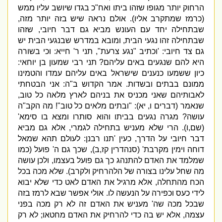
הרחוק יותר מגופו שזהו ביתו ואח
"
כ בגדו שיושב עליו ממש
(
כרמז שמתקרב אליו
).
אולם נראה שיש בזה יותר מזה
,
שבתחילה יחד עם העונש מביא גם דבר חיובי
,
שזהו
שבתחילה זהו נגעי הבית
,
ומובא במדרש שבנגעי הבית יש
גם צד חיובי
: '
וכתיב
"
נגע צרעת
",
תני ר
'
חייא
:
וכי בשורה
היא להם שנגעים באים עליהם
?
תני רבי שמעון בן יוחאי
:
כיון ששמעו כנענים שישראל באים עליהם עמדו והטמינו
ממונם בבתים ובשדות
.
אמר הקדוש ב
"
ה
:
אני הבטחתי
לאבותיהם שאני מכניס את בניהם לארץ מלאה כל טוב
,
שנאמר
(
דברים ו
,
יא
): "
ובתים מלאים כל טוב
"!
מה הקב
"
ה
עושה
?
מגרה נגעים בביתו והוא סותרו ומצא בו סימא
'
(
שם
,
ו
).
הרי שלא מעניש בתחילה לגמרי
,
אלא גם מביא
דבר חיובי על הדרך
,
כעין
'
תנו רבנן
:
לעולם תהא שמאל
דוחה וימין מקרבת
' (
סנהדרין קז
,
ב
),
שכך גם ה
'
פועל
(
כמו
שמלמד את האדם להתנהג כך גם פועל בעצמו
,
ולכן עושה
מה שחל עלינו בצורה של הלהרחיק ולקרב
).
שלא מכה בכל
הכח מהתחלה
,
אלא מרגיל את האדם לאט כדי שלא יבוא
לידי כעס וכפירה על הנעשה לו
.
אולי אפשר שבא לרמז בזה
שבכל מכה שה
'
מעניש את האדם זה לא רק מכה בפני
עצמה
,
אלא יש בה כדי להרחיק את האדם מחטאו
;
לא רק