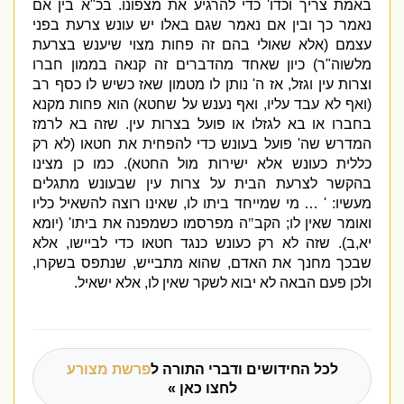
באמת צריך וכדו
'
כדי להרגיע את מצפונו
.
בכ
"
א בין אם
נאמר כך ובין אם נאמר שגם באלו יש עונש צרעת בפני
עצמם
(
אלא שאולי בהם זה פחות מצוי שיענש בצרעת
מלשוה
"
ר
)
כיון שאחד מהדברים זה קנאה בממון חברו
וצרות עין וגזל
,
אז ה
'
נותן לו מטמון שאז כשיש לו כסף רב
(
ואף לא עבד עליו
,
ואף נענש על שחטא
)
הוא פחות מקנא
בחברו או בא לגזלו או פועל בצרות עין
.
שזה בא לרמז
המדרש שה
'
פועל בעונש כדי להפחית את חטאו
(
לא רק
כללית כעונש אלא ישירות מול החטא
).
כמו כן מצינו
בהקשר לצרעת הבית על צרות עין שבעונש מתגלים
מעשיו
: ' …
מי שמייחד ביתו לו
,
שאינו רוצה להשאיל כליו
ואומר שאין לו
;
הקב
"
ה מפרסמו כשמפנה את ביתו
' (
יומא
יא
,
ב
).
שזה לא רק כעונש כנגד חטאו כדי לביישו
,
אלא
שבכך מחנך את האדם
,
שהוא מתבייש
,
שנתפס בשקרו
,
ולכן פעם הבאה לא יבוא לשקר שאין לו
,
אלא ישאיל
.
לכל החידושים ודברי התורה ל
פרשת מצורע
לחצו כאן »