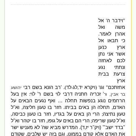
"
וידבר ה
'
אל
משה ואל
אהרן לאמר
.
כי תבאו אל
ארץ כנען
אשר אני נתן
לכם לאחזה
ונתתי נגע
צרעת בבית
ארץ
אחזתכם
"
וגו
' (
ויקרא יד
,
לג
-
לד
).
'
רב הונא בשם רבי
יהושע
'
זכריה חתניה דרבי לוי בשם ר
'
לוי
:
אין בעל
בר אבין
ור
,
הרחמים נוגע בנפשות תחלה … ואף נגעים הבאים על
האדם
,
תחלה הן באים בביתו
.
חזר בו טעון חליצה
,
וא
"
ל
טעון נתיצה
;
הרי הן באים על בגדיו
,
חזר בו טעון כביסה
,
וא
"
ל טעון שריפה
;
הרי הם באים על גופו
,
חזר בו יטהר וא
"
ל
"
בדד ישב
"' (
ויק
"
ר יז
,
ד
).
המדרש מביא שה
'
לא מעניש ישר
את האדם אלא קודם בממונו
,
וגם בזה יש שלבים
,
שקודם