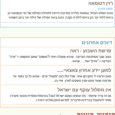
זין דטומאה
שה אהרון
נה הפלא הגדול. טומאת הלידה מחייבת הייתה לתחילה כפילות של ימי הטומאה הן
חס לילוד זכר והן ביחס לילודה נקבה. והנה,באה המילה של הילוד זכר ביום השמיני
יונים אחרונים
פרשת השבוע - ראה
עצוב שכך מסתכמת הצדקה : שהיא שקולה ויותר ל"משפט" שאם המשפט = "ארץ"
הצדקה = "אדם" ועוד... . שהוא..
למען יידע אחרון צאצאיי.....
פעם הראה לי הזקן זקן אחר, שכל כולו כעין "פקעת" אדם . שהוא כל כך כפוף. עד
שדומה שעוד מעט ופניו נושקים לארץ. אזיי,הו..
אין מסלול עוקף עם ישראל
גם זה צריך שיאמר : מה עושים כשעם ישראל טובל בטינופת מוסרית מנוער מערכיו.
מותר להתאבל בבדידות מדברית. לפרוש מהם [אליהו ירמיה ו..