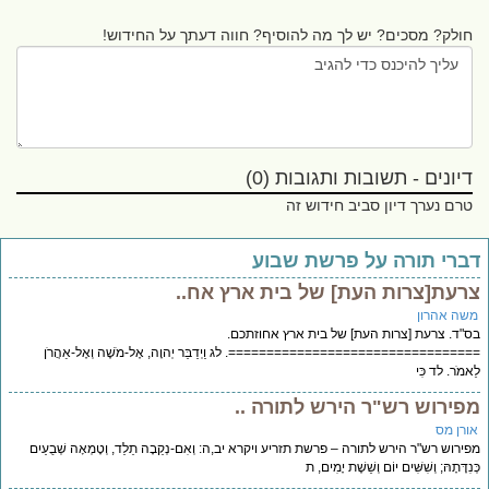
חולק? מסכים? יש לך מה להוסיף? חווה דעתך על החידוש!
דיונים - תשובות ותגובות (0)
טרם נערך דיון סביב חידוש זה
ברי תורה על פרשת שבוע
רעת[צרות העת] של בית ארץ אח..
שה אהרון
"ד. צרעת [צרות העת] של בית ארץ אחוזתכם.
===============================. לג וַיְדַבֵּר יְהוָה, אֶל-מֹשֶׁה וְאֶל-אַהֲרֹן
אמֹר. לד כִּי
פירוש רש"ר הירש לתורה ..
ורן מס
ירוש רש"ר הירש לתורה – פרשת תזריע ויקרא יב,ה: וְאִם-נְקֵבָה תֵלֵד, וְטָמְאָה שְׁבֻעַיִם
נִדָּתָהּ; וְשִׁשִּׁים יוֹם וְשֵׁשֶׁת יָמִים, ת