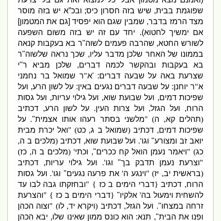
שפוגמת בבית
,
שיש בזה חסרון כיס
;
ובכ”א יש בזה מוסר
מצד הרמז בדבר
,
שמבין שגם הוא יפסיד
[
גם את המטמון
]
אם ימשיך לחטוא
).
יחד עם זה יש בזה משום השפעה
לשורש החטא
,
שהרבה פעמים לשוה
"
ר בא בעקבות קנאה
בממונו של האחר שלכן מדבר עליו
,
שכך נראה שלשוה
"
ר
בא בעקבות ובהקשר לכמה דברים
,
שלכן מביא ר
"
י
שצרעת באה על שבעה דברים
: '
א
"
ר שמואל בר נחמני
א
"
ר יוחנן
:
על שבעה דברים נגעים באין
:
על לשון הרע
,
ועל
שפיכות דמים
,
ועל שבועת שוא
,
ועל גילוי עריות
,
ועל גסות
הרוח
,
ועל הגזל
,
ועל צרות העין
.
על לשון הרע
,
דכתיב
(
תהלים קא
,
ה
) "
מלשני בסתר רעהו אותו אצמית
".
על
שפיכות דמים
,
דכתיב
(
שמואל ב ג
,
כט
) "
ואל יכרת מבית
יואב זב ומצורע
"
וגו
'.
ועל שבועת שוא
,
דכתיב
(
מלכים ב ה
,
כג
) "
ויאמר נעמן הואל קח ככרים
",
וכתי
' (
מלכים ב ה
,
כז
)
"
וצרעת נעמן תדבק בך
"
וגו
'.
ועל גילוי עריות
,
דכתיב
(
בראשית יב
,
יז
) "
וינגע ה
'
את פרעה נגעים
"
וגו
'.
ועל גסות
הרוח
,
דכתיב
{
דברי הימים ב כז
} "
ובחזקתו גבה לבו עד
להשחית וימעול בה
'
אלקיו
"
{
דברי הימים ב כז
} "
והצרעת
זרחה במצחו
".
ועל הגזל
,
דכתיב
(
ויקרא יד
,
לו
) "
וצוה הכהן
ופנו את הבית
",
תנא
:
הוא כונס ממון שאינו שלו
,
יבא הכהן