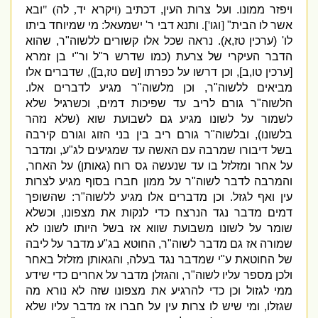
ויפזר ממונו
.
ועל צרות העין
,
דכתיב
(
ויקרא יד
,
לה
) "
ובא
אשר לו הבית
"
[
וגו
'].
ותנא דבי ר
'
ישמעאל
:
מי שמיוחד ביתו
לו
' (
ערכין טז
,
א
).
נראה שכל אלו קשורים ללשוה
"
ר
,
שהוא
הדבר העיקרי של צרעת
(
כמו שדרש ר
"
ל ור
"
י בן זמרא
[
ערכין טו
,
ב
],
וכן דרשו על כפרתו
[
שם טז
,
ב
]),
שדברים אלו
מביאים ללשוה
"
ר
,
וכן מלשוה
"
ר מגיע לדברים אלו
.
הלשוה
"
ר גורם לריב עד שפיכות דמים
,
וכשרגיל שלא
לשמור על לשונו מגיע גם לשבועת שוא
(
שלא נזהר
בלשונו
),
ובלשוה
"
ר גורם ריב בין בני הזוג וגורם קירבה
בשל דיבורו שמרבה עם האשה עד שמגיעים לג
"
ע
,
ומדבר
על אחר ומזלזל בו עד שנעשה גס רוח
(
גאותן
)
על האחר
,
והמרבה לדבר לשוה
"
ר על ממון חברו בסוף מגיע לצרות
עין ואף לגזל
.
וכן מדברים אלו מגיע ללשוה
"
ר
:
שהשופך
דמים מדבר נגד הנרצח כדי לנקות את מצפונו
,
וכשלא
שומר על לשונו משבועת שווא אז בשל היותו לשונו לא
שמורה אז גם מדבר לשוה
"
ר
,
החוטא בג
"
ע מדבר על ליבה
של החוטאת ע
"
י שמדבר נגד בעלה
,
והגאותן מזלזל באחר
ולכן מספר עליו לשוה
"
ר
,
והגזלן מדבר על אחרים כדי שידע
ממי לגזול וכן כדי להרגיע את מצפונו שזה לא נורא מה
שגזלו
,
ומי שיש לו צרות עין על חברו אז מדבר עליו שלא