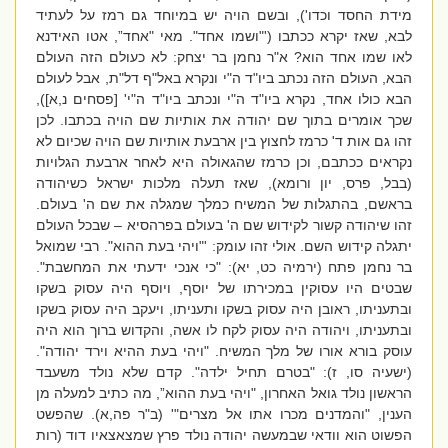
מידת החסד וכדו'), ובשם הויה יש במיוחד גם רמז על לעתיד
לבא, שאז יקרא ככתבו ('"ושמו אחד". מאי "אחד”, אטו האידנא
לאו שמו אחד הוא? א"ר נחמן בר יצחק: לא כעולם הזה העולם
הבא, העולם הזה נכתב ביו"ד ה"י ונקרא באל"ף דל"ת, אבל לעולם
הבא כולו אחד, נקרא ביו"ד ה"י ונכתב ביו"ד ה"י' [פסחים נ,א]),
שכך אומרים בתוך שם יהודה את אותיות שם הויה בכתבו. לכן
זהו גם אות ד' כרמז לחצוץ בין ארבעת אותיות שם הויה שכיום לא
נקראים ככתבם, וכן כרמז שהגאולה היא לאחר ארבעת הגלויות
(בבל, פרס, יון ורומא), שאז תעלה מלכות ישראל כשיהודה
בראשם, בהתגלות של המשיח כמלך שמגלה את שם ה' בעולם.
זהו שיהודה קשור לקידוש שם ה' בעולם בפרהסיא – שבכל העולם
יתגלה קידוש השם. אולי זהו עומק: '"ויהי בעת ההוא". רבי שמואל
בר נחמן פתח (ירמיה כט, יא): "כי אנכי ידעתי את המחשבת".
שבטים היו עסוקין במכירתו של יוסף, ויוסף היה עסוק בשקו
ובתעניתו, ראובן היה עסוק בשקו ותעניתו, ויעקב היה עסוק בשקו
ובתעניתו, ויהודה היה עסוק לקח לו אשה, והקדוש ברוך הוא היה
עוסק בורא אורו של מלך המשיח. "ויהי בעת ההיא וירד יהודה".
(ישעיה סו, ז): "בטרם תחיל ילדה". קדם שלא נולד משעבד
הראשון נולד גואל האחרון, "ויהי בעת ההוא”, מה כתיב למעלה מן
הענין, "והמדנים מכרו אתו אל מצרים"' (ב"ר פה,א). שהפשט
הפשוט הוא וודאי שבמעשה יהודה נולד פרץ שמצאצאיו דוד (רות