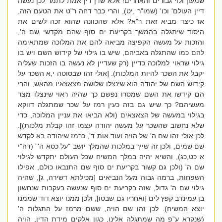
שמעון ולוי גבורים והאחרים! אלא שדן דין אמת לתמר לכן נעשה
דיין העולם' וכו' (שמו"ר ,יט), והרי כבר דחה ר"ט את הטעם הזה,
אז כיצד מביא זאת ר"א? אלא שהכוונה שהוא זכה לשים את
היסוד שיתגלה בהמשך בקריעת ים סוף שהם מקדשי שם ה',
והזכות על מעשה הקפיצה מביאה להם את המלוכה שמתאימה
להם כמו שהתגלה באביהם, שיש בו גילוי של קידוש השם ויש בו
גילוי שראוי למלוכה כדיין (רק שעדיין לא נעשה בו הזכות שעליה
יקבל את השכר להיות המלכות). [אולי זהו שבסוטה י,א השכר על
קידוש השם של יהודה הוא שינצלו שלושה מצאצאיו מהאש, והרי
הם קידשו את השם שמסרו נפשם כך שהיה ראוי שינצלו מצד
מעשיהם? כך שיש גם בזה כעין רמז על שכר שמתגלה דווקא
בגילוי במעשה של הצאצאים (ולא הביאו את עניין המלוכה, כדי
שלא נחשוב שהשכר על מעשה יהודה עצמו זהו קבלת מלכות)].
לכן אולי זהו שם ה' של הויה ועוד אות ד', כרמז שיהודה בא לקדש
שם שמים, ולכן זה שייך במלכות שהמלך יושב "על כסא ה'” (דה"י
א כט,כג), והשיא יהיה במלך המשיח שכל העולם יתקדש לגילוי
שם ה' (ולכן גם קשור בקריעת ים סוף שם התנבאו כולם, אפילו
השפחות, ברמה גבוה מעל הנביאים [מכילתא דשירה, ג], שהיה
גילוי שם ה' גדול, שזה בקריעת ים סוף שנעשה בעקבות שנחשון
בן עמינדב קפץ לים [ואחריו גם שבטו], ולכן ממנו יוצא דוד שממנו
יוצא המשיח). לכן זהו שם הויה, ששם מרמז על התגלות ה'
(שנקרא ע”פ מה שמתגלה אלינו, כגון אלקים מידת הדין, הויה