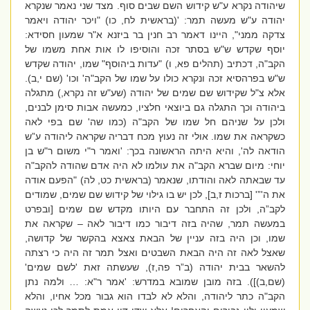
שיהודה נקרא ע"ש קידוש השם שבים סוף. מצד שני נאמר שנקרא
יהודה ע"ש מעשה תמר: '(בראשית לח, כו) "ויכר יהודה ויאמר
צדקה ממני", היינו דאמר רב חנין בר ביזנא א"ר שמעון חסידא:
יוסף שקדש ש"ש בסתר זכה והוסיפו לו אות אחת משמו של
הקב"ה, דכתיב (תהלים פא, ו) "עדות ביהוסף" שמו, יהודה שקדש
ש"ש בפרהסיא זכה ונקרא כולו על שמו של הקב"ה' וכו' (שם י,ב).
אלא צ"ל שקידוש שם שמים של יהודה (שע"ש זה נקרא,) מתגלה
ביהודה וכך התגלה גם ביוצאי חלציו, כמעשה אבות סימן לבנים,
ולכן על שניהם חל שמו של הקב"ה (כמו שה' שם בפי לאה
כשקראה את שמו. אולי זה נעוץ מכח דבריה שקראה ליהודה ע”ש
הודאה לה', והיא היתה הראשונה בכך: 'ואמר ר"י משום ר"ש בן
יוחי: מיום שברא הקב"ה את עולמו לא היה אדם שהודה להקב"ה
עד שבאתה לאה והודתו, שנאמר (בראשית כט, לה) "הפעם אודה
את ה'”' [ברכות ז,ב], לכן יש בו גילוי של קידוש שם שמים, שמודים
לקב”ה, ולכן זה התחבר עם היותו מקדש שם שמים [ובפרט
במעשה תמר, שהיה בזה דיבור כמו דיבור לאה – שקראה את
שמו, וכן היה בזה עניין של הבאת צאצא בהקשר של קדושה,
שאצל לאה זה היה הבאת השבטים ואצל תמר זה היה כי רצתה
להשאר בבית יהודה (ב”ר פה,ז), שעשתה זאת 'לשם שמים'
(שם,ב)]). בזה מובן שמובא במדרש: 'אמר ר"א: … ולמה נתן
הקב"ה כתר ליהודה, והלא לא לבדו הוא גבור מכל אחיו, והלא