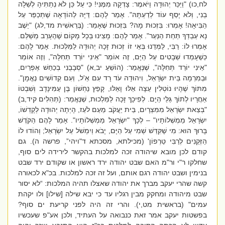
לח,כו) "וַיַּכֵּר יְהוּדָה וַיֹּאמֶר: צָדְקָה מִמֶּנִּי! כִּי עַל כֵּן לֹא נְתַתִּיהָ לְשֵׁלָה
בְנִי, וְלֹא יָסַף עוֹד לְדַעְתָּהּ". אָמַר לָהֶם: דַּיָּהּ לַהוֹדָאָה שֶׁתְּכַפֵּר עַל
הַבִּיאָה! אָמְרוּ: בִּזְכוּת מָה? בִּזְכוּת שֶׁאָמַר: (בְּרֵאשִׁית מד,לג) "יֵשֶׁב
נָא עַבְדְּךָ תַּחַת הַנַּעַר". אָמַר לָהֶם: מָצִינוּ בְּכָל מָקוֹם שֶׁהֶעָרֵב מְשַׁלֵּם.
אָמְרוּ לוֹ: רַבִּי, לַמְּדֵנוּ בְּאֵי זוֹ זְכוּת זָכָה יְהוּדָה לַמַּלְכוּת. אָמַר לָהֶם:
כְּשֶׁעָמְדוּ שְׁבָטִים עַל הַיָּם, זֶה אוֹמֵר "אֵינִי יוֹרֵד תְּחִלָּה", וְזֶה אוֹמֵר
"אֵינִי יוֹרֵד תְּחִלָּה", שֶׁנֶּאֱמַר: (הוֹשֵׁעַ יב,א) "סְבָבֻנִי בְכַחַשׁ אֶפְרַיִם,
וּבְמִרְמָה בֵּית יִשְׂרָאֵל, וִיהוּדָה עֹד רָד עִם אֵ'ל, וְעִם קְדוֹשִׁים נֶאֱמָן".
מִתּוֹךְ שֶׁהָיוּ נוֹטְלִין עֵצָה אֵלּוּ וָאֵלּוּ, קָפַץ נַחְשׁוֹן בֶּן עַמִּינָדָב וְשִׁבְטוֹ
אַחֲרָיו לְתוֹךְ גַּלֵּי הַיָּם. לְפִיכָךְ זָכָה לַמַּלְכוּת, שֶׁנֶּאֱמַר: (תְּהִלִּים קיד,ב)
"בְּצֵאת יִשְׂרָאֵל מִמִּצְרָיִם, בֵּית יַעֲקֹב מֵעַם לֹעֵז, הָיְתָה יְהוּדָה לְקָדְשׁוֹ,
יִשְׂרָאֵל מַמְשְׁלוֹתָיו" – לְכָךְ "יִשְׂרָאֵל מַמְשְׁלוֹתָיו". אָמַר לָהֶם הַקֹּדֶשׁ
בָּרוּךְ הוּא: מִי שֶׁקִּדֵּשׁ שְׁמִי עַל הַיָּם, יָבֹא וְיִמְשֹׁל עַל יִשְׂרָאֵל; וְהוֹדוּ לוֹ
הַזְּקֵנִים לְרַבִּי טַרְפוֹן' (מכילתא, מסכתא ד"ויהי”, פרשה ה). גם
קודם לכן מובא שיהודה זכה למלכות בהקשר לירידה לים סוף,
שחלקו ר"י ור"מ האם שבט יהודה ירד ראשון או שקודם ירד שבט
בנימין ושבט יהודה רגם אותם, ועל זה זכה למלכות. בכ"א לכאורה
קשה שהרי יעקב מברך את יהודה שאצלו תהיה המלכות: “לא יסור
שבט מיהודה ומחקק מבין רגליו עד כי יבא שילה [שילו] ולו יקהת
עמים" (בראשית מט,י). והרי זה היה לפני קריעת ים סוף?
בפשטות יעקב אמר זאת כנבואה על העתיד, ולכן אע"פ שעכשיו