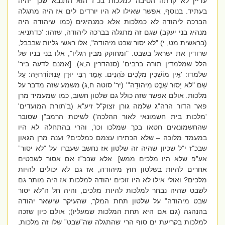
עדיין לא קרתה הסיבה למלכות בכ"ז הוא התנבא שכך יהיה
בעתיד. בנוסף, אפשר שאילו לא היו יורדים לים אז היה מתגלה
הברכה ליהודה לא כמלכות אלא כמנהיגים (כמו שיהודה היה
מנהיג בני יעקב) שגם זה מתגלה בברכה ליהודה, שזהו: 'כדתניא:
(בראשית מט, י) "לא יסור שבט מיהודה", אלו ראשי גליות שבבבל,
שרודין את ישראל בשבט. "ומחוקק מבין רגליו", אלו בני בניו של
הלל שמלמדין תורה ברבים' (סנהדרין ה,א). [אמנם לדעה ביר'
שלמדו: 'אֵין מוֹשְׁכִין מְלָכִים כֹּהֲנִים. אָמַר רִבִּי יוּדָן עַנְתּוֹדְרוּיָה: עַל
שֵׁם "לֹא יָסוּר שֵׁבֶט מִיהוּדָה"' (יר' סוטה ח,ג) משמע שזה מדבר על
מלכות. אולם אפשר שזה כולל גם שלטון חשוב, כמו שמעמיד מרן
פאר הדור הרה"ג שלמה גורן זצוק"ל זיע"א (ב'תורת המועדים'
'מלכות בית חשמונאי לאור ההלכה') לשיטת הרמב"ן שסובר
שהחשמונאים חטאו בכך שמלכו וכו', והרי בהתחלה לא היו
במעמד מלוכה – שלא הכתירו עצמם כמלכים? וענה מרן הגאון
שבכ"ז י"ל שכיון שהיה זה שלטון אז נחשב שעברו על "לא יסור”
אע”פ שלא היו מלכים ממש]. אלא שבכ”ז אם אסור לשבטים
אחרים להיות בשלטון חוץ מיהודה, אז גם לא יכולים להיות
מלכים? ואולי אילו לא היו זוכים יהודה למלכות אז היה מותר גם
לשבט שהיה נבחר למלכות להיות מלכים, והיה חל ה”לא יסור
שבט מיהודה” על שלטון תחת המלך, שהעיקר שישאר יהודה
בהנהגה (גם אם היא תחת המלכות שמעליו); אולם כיון שזכה
למלכות בקריעת ים סוף הרי שהתגלה שה”שבט” שלו זה מלכות,