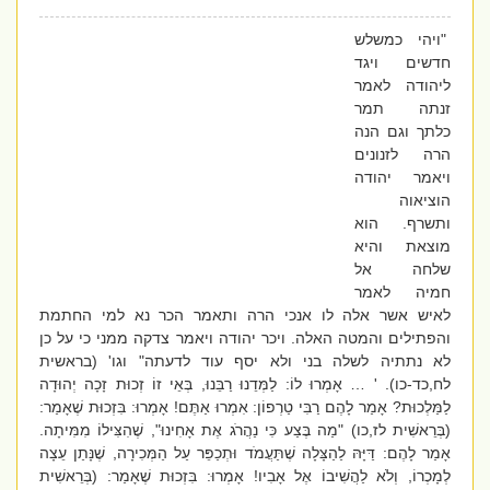
"ויהי כמשלש
חדשים ויגד
ליהודה לאמר
זנתה תמר
כלתך וגם הנה
הרה לזנונים
ויאמר יהודה
הוציאוה
ותשרף. הוא
מוצאת והיא
שלחה אל
חמיה לאמר
לאיש אשר אלה לו אנכי הרה ותאמר הכר נא למי החתמת
והפתילים והמטה האלה. ויכר יהודה ויאמר צדקה ממני כי על כן
לא נתתיה לשלה בני ולא יסף עוד לדעתה" וגו' (בראשית
לח,כד-כו). ' … אָמְרוּ לוֹ: לַמְּדֵנוּ רַבֵּנוּ, בְּאֵי זוֹ זְכוּת זָכָה יְהוּדָה
לַמַּלְכוּת? אָמַר לָהֶם רַבִּי טַרְפוֹן: אִמְרוּ אַתֶּם! אָמְרוּ: בִּזְכוּת שֶׁאָמַר:
(בְּרֵאשִׁית לז,כו) "מַה בֶּצַע כִּי נַהֲרֹג אֶת אָחִינוּ", שֶׁהִצִּילוֹ מִמִּיתָה.
אָמַר לָהֶם: דַּיָּהּ לַהַצָּלָה שֶׁתַּעֲמֹד וּתְכַפֵּר עַל הַמְּכִירָה, שֶׁנָּתַן עֵצָה
לְמָכְרוֹ, וְלֹא לַהֲשִׁיבוֹ אֶל אָבִיו! אָמְרוּ: בִּזְכוּת שֶׁאָמַר: (בְּרֵאשִׁית