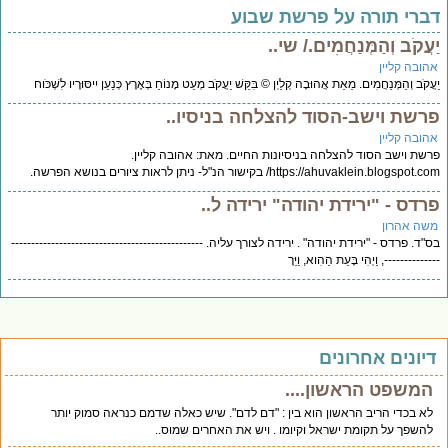
ברי תורה על פרשת שבוע
עֲקֹב וְהַמְּנַחֲמִים./ שי..
הובה קליין
ֲקֹב וְהַמְּנַחֲמִים. מֵאֵת אֲהוּבָה קְלַיְן © בִּקֵּשׁ יַעֲקֹב מְעַט מָנוֹחַ בְּאֶרֶץ כְּנַעַן יִיסּוּרָיו לִשְׁכֹּוח
רשת וישב-הסוד להצלחה בניסיו..
הובה קליין
שת וישב הסוד להצלחה בניסיונות החיים. מאת: אהובה קליין.
https://ahuvaklein.blogspot/ בקישור הנ"ל- ניתן לראות ציורים בנושא הפרשה.
רדס - "ירידת יהודה" ירידה ל..
שה אהרון
"ד. פרדס - "ירידת יהודה" . ירידה לצורך עליה. ------------------------------------------------
-----------, וַיְהִי בָּעֵת הַהִוא, וַיֵּרֶ
יונים אחרונים
המשפט הראשון....
לא בכדי הריב הראשון הוא בין : "דם לדם". שיש כאלה שדמם כנראה סמוק יותר
להשפך על תקומת ישראל וקיומו . ויש את האחרים שמוס..