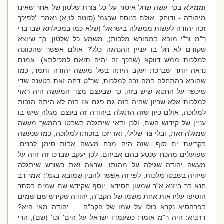
וממילא בכך עשה שחל איסור על כל צורת שלטון של אחר שאינו
מיהודה - ודוחק. אולם בנוסח שבגמ' (סוטה לז,א) נאמר: 'לפיכך
זכה יהודה לעשות ממשלה בישראל' (שלא כמו במכילתא שבדברי
ר"מ ור”י מובא במפורש מלכות), משמע כל שלטון, כך שיוצא
שקודם לא חל בו עניין ההנהגה כלל? אולם אפשר שהכוונה
למלכות ממש דווקא (שבכך זה יהיה תואם למכילתא). אמנם
נראה יותר שברכת יעקב היתה בשל מעשה יהודה ותמר, כמו
שהובא בהתחלה במה זכה למלכות; שר"ט דחה זאת בטענה שדי
שיכפר על החטא שיש בזה, כך שבעצם מצד המעשה היה ראוי
למלכות אלא שכיון שהיה בזה גם פגם אז בזה לא היתה הזכות
למלוכה, אולם כיון שזה התגלה ביהודה זה בעצם מגלה שיש בו
עניין של קידוש השם, ולכן ודאי שיתגלה בשבטו בהמשך מעשה
שמגלה זאת, ובלי צד שלילי, ואז יזכו בזכותו למלוכה, כמו שנעשה
בקריעת ים סוף; שזה היה מכח מעשה אבות סימן לבנים,
שפועלים מהכח שנטע בהם אביהם. לכן יעקב שברכו זה היה על
מעשה יהודה שגילה על מהותו, שראה זאת כשורש שיתגלה
שיהיה בשבטו מלכות. לפי זה אפשר להבין שמובא בגמ': 'אמר רב
חנא בר ביזנא א"ר שמעון חסידא: יוסף שקידש שם שמים בסתר
הוסיפו עליו אות אחת משמו של הקב"ה, יהודה שקידש שם שמים
בפרהסיא נקרא כולו על שמו של הקב"ה … יהודה מאי היא?
דתניא: היה ר"מ אומר: כשעמדו ישראל על הים' וכו' (שם), הרי