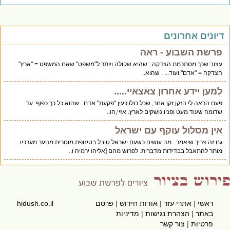
יונים אחרונים
פרשת השבוע - ראה
עצוב שכך מסתכמת הצדקה : שהיא שקולה ויותר ל"משפט" שאם המשפט = "ארץ"
הצדקה = "אדם" ועוד... . שהוא..
למען יידע אחרון צאצאיי.....
פעם הראה לי הזקן זקן אחר, שכל כולו כעין "פקעת" אדם . שהוא כל כך כפוף. עד
שדומה שעוד מעט ופניו נושקים לארץ. אזיי,הו..
אין מסלול עוקף עם ישראל
גם זה צריך שיאמר : מה עושים כשעם ישראל טובל בטינופת מוסרית מנוער מערכיו.
מותר להתאבל בבדידות מדברית. לפרוש מהם [אליהו ירמיה ו..
ראשי
|
אתרי עזר
|
אודות חידוש
|
פרסם
hidush.co.il
באתר
|
הצהרת נגישות
|
מדיניות
פרטיות
|
צור קשר