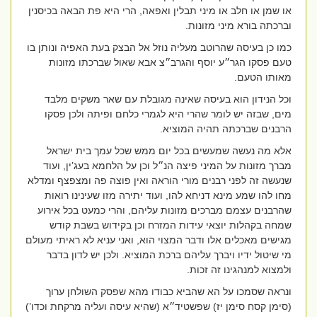
או שמן או חלב או מיני תבלין ואפאה, הרי היא פת הבאה בכיסנין
וברכתה בורא מיני מזונות.
כמו כן בעיסה שהרוטב מעליה נוזל אל הבצק בעת האפיה ונותן בו
טעם פסקו הגר״ע יוסף והגרב״צ אבא שאול שברכתו מזונות
מאותו הטעם.
וכל הנידון הוא בעיסה שאינה מגובלת עם שאר משקים מלבד
מים, שבזה יש לומר שהרי היא לגמרי כלחם ופיתה ולכן פסקו
הרבנים שברכתה תהיה המוציא.
אלא מה נעשה שמעשים בכל יום ממש שכל עמך בית ישראל
מברך מזונות על המיני פיצה הנ״ל וכן על הלחמא בעג’ין, ועוד
שנעשה זה לפני רבנים מורי הוראה ואין פוצה פה ומצפצף ומדלא
מחו להו שמע מינא דניחא להו, ועוד יתירה מזו שעינינו רואות
שהרבנים עצמם מברכים מזונות עליהם, והרי כמעט בכל אירוע
שמחה בקהלות יוצאי עידות המזרח וכן בקידוש בשבת קודש
מגישים מאכלים אלו ודבר המצוי הוא, ואני עניא לא ראיתי מעולם
מי שיטול ידיו ויברך עליהם ברכת המוציא. ולכן יש לדון בדבר
ולמצוא למנהגינו זה זכות.
ונראה שסמכו על הא שהביא כבודו מהא שפסק השולחן ערוך
(סימן קסח סימן יז) שפשטיד״א (שהיא עיסה ועליה מרקחת וכדו’)