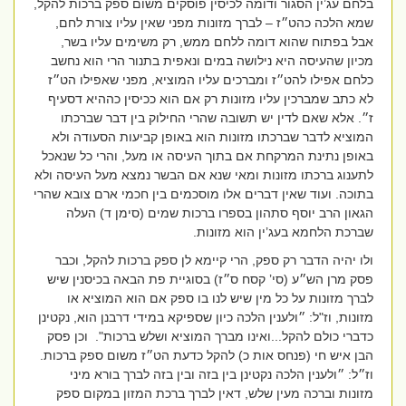
בלחם עג’ין הסגור ודומה לכיסין פוסקים משום ספק ברכות להקל,
שמא הלכה כהט״ז – לברך מזונות מפני שאין עליו צורת לחם,
אבל בפתוח שהוא דומה ללחם ממש, רק משימים עליו בשר,
מכיון שהעיסה היא נילושה במים ונאפית בתנור הרי הוא נחשב
כלחם אפילו להט״ז ומברכים עליו המוציא, מפני שאפילו הט״ז
לא כתב שמברכין עליו מזונות רק אם הוא ככיסין כההיא דסעיף
ז״. אלא שאם לדין יש תשובה שהרי החילוק בין דבר שברכתו
המוציא לדבר שברכתו מזונות הוא באופן קביעות הסעודה ולא
באופן נתינת המרקחת אם בתוך העיסה או מעל, והרי כל שנאכל
לתענוג ברכתו מזונות ומאי שנא אם הבשר נמצא מעל העיסה ולא
בתוכה. ועוד שאין דברים אלו מוסכמים בין חכמי ארם צובא שהרי
הגאון הרב יוסף סתהון בספרו ברכות שמים (סימן ד) העלה
שברכת הלחמא בעג’ין הוא מזונות.
ולו יהיה הדבר רק ספק, הרי קיימא לן ספק ברכות להקל,
וכבר
פסק מרן הש״ע (סי’ קסח ס״ז) בסוגיית פת הבאה בכיסנין שיש
לברך מזונות על כל מין שיש לנו בו ספק אם הוא המוציא או
מזונות, וז"ל: ״ולענין הלכה כיון שספיקא במידי דרבנן הוא, נקטינן
כדברי כולם להקל...ואינו מברך המוציא ושלש ברכות".
וכן פסק
הבן איש חי (פנחס אות כ) להקל כדעת הט״ז משום ספק ברכות.
וז״ל: ״ולענין הלכה נקטינן בין בזה ובין בזה לברך בורא מיני
מזונות וברכה מעין שלש, דאין לברך ברכת המזון במקום ספק