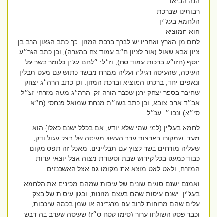
הנה הביאו
רבותינו שברכת
הלחמא בעג"ין
הוא המוציא
לחם מן הארץ ואחריו יש לברך ברכת המזון. כך כתב הגאון הרב בן
ציון אבא שאול (אור לציון ח״ב עמוד צח בהערה), וכן כתב הגר״ע
יוסף (חזו״ע ברכות עמוד סח), וז״ל: ״לחם עג’ין כלומר בשר על
העיסה, שהעיסה רגילה ועליה ממרח מבשר כתוש עם מעט תבלין
ונאפים יחד, ברכתו המוציא וברכת המזון. וכן כתב הרה״ג יצחק
שחיבר בספר יצחק ירנן שכבר הורה זקן הרה״ג משה מזרחי זצ״ל
אב״ד ארם צובא, וכן כתב בשו״ת מנחת שמואל פנחסי (ח״א
סי״א) ונכון״. עכ״ל.
לחמא בעג"ין (למי שמי שלא יודע, אם בכלל ישנם כאלו) הוא
מעדן שמקורו בארצות ערב העשוי מעיסה של בצק עגול ודק,
שעליה מורחים בשר קצוץ עם תבליינים. מאכל זה תפס מקום
כבוד כמעט בכל קידוש שבת וסעודת מצוה אצל יוצאי עדות
המזרח, ולאט לאט מוצא את מקומו גם אצל האשכנזים.
ואמנם ישנם סוגים שונים של עיסות שמהם מכינים את הלחמא
בעג"ין. ישנם עיסות שהם בעצם מזונות, וכגון עיסות של בצק
עלים שהם מרוחות לרוב עם מרגרינה או שמן בכמה שיכבות,
וכבר פסק השולחן ערוך (סימן קסח ס״ז) שעיסה שערב בה דבש