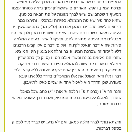
הנאפית בתנור בבשר או בדגים או בגבינה מברך עליה המוציא
וברכת המזון, והקשו האחרונים שהשולחן ערוך נראה כסותר עצמו
מסעיף ז’ שכתב שם שיש לברך מזונות על פת הבאה בכיסנין,
שהיא לחד פירושא פת הממולא בפירות ובתבלין. ותירצו כמה
תירוצים לישב הדברים. המגן אברהם (ס״ק מד) כתב שבסעיף יז
העיסה מלאה בשר ודגים שהם בעצמם חשובים כמזון ולכן אין הם
מבטלים את העיסה מתורת לחם, וסעיף ז’ איירי בעיסה המלאה
פירות שהוא דבר הנאכל לקינוח. ועל פי דברים אלו קבעו הרבנים
דלעיל יסוד זה שברכת המיני פיצה והלחמא בעג’ין הינו המוציא
שהרי הם מלאים גבינה ובשר. אולם הט״ז (ס״ק כ’) כתב שדין
ממולא בבשר ודגים שווה לממולא בפירות ושאר דברי מתיקה
והחילוק בין הסעיפים הוא בין אדם שקבע סעודה ללא קבע. ולפי
דבריו אלו ודאי האוכל את אלו המאכלים בדרך כלל אינו קובע
סעודה, שכן הדרך הוא לאכול אחד או שניים כאלו לתיאבון.
והנה הריא״ז (ברכות פ״ו הלכה א’ אות י״ג) כתב שכל מאכל
שהדרך לאוכלו לקביעות ברכתו המוציא, ואם הדרך לאוכלו בארעי
ברכתו מזונות,
והשתא נותר לברר הלכה כמאן, ואם לא נדע, יש לברר איך לפסוק
בספק דברכות.