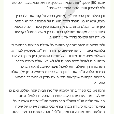
עמוד 50) פסק: ״ופת הבאה בכיסנין, פירוש, הבא בעבור כסיסה
ולא לריעבון והוא הפת העשוי בבשמים״.
וכן העלה מרן הרב חיד״א (מחזיק ברכה סי’ קנח אות ה’) בדין
מצה, שמנהג בני ספרד לברך מזונות על המצה אחר חג הפסח
כיון שרוב העולם מחשיבים את המצה כעין כיסנין. וכנ״ל נמצא
בעוד הרבה מקומות שחילקו רבותינו בין מאכל הנאכל בקביעות
סעודה לזה שנאכל בדרך ארעי לתענוג.
ולפי שיטה זו נראה שמברך מזונות על אכילת
הפיצות הקטנות וכן
בלחמא בעג’ין. ונראה שמשום כך הורה הגר״מ פינשטיין לברך על
משולש פיצה אחד מזונות, ועל שניים המוציא, כיון שדרך העולם
בזמנו היה לאכול פיצה כחטיף ולא לשובע, אולם בימינו הדבר
השתנה ודרך העולם הוא לאכול פיצה לשובע (וזאת הברכה
בבירור הלכה ס״ה אות ד’ וכן הוא בברכת שמואל סימן יא), אולם
הפיצות הקטנות שנקראות מיני פיצה עדיין נאכלות רק לתענוג
כחטיף.
והנה אנן בני ספרד בתר גלימתו של מרן הבית יוסף אזלינן, ואם כן
יש לעיין מה היא דעתו בישוב סתירת הפסקים דלעיל. וכתב
הביאור הלכה הנ״ל שהב״י סבר כדעת הט״ז שאדם שאינו אוכל
בשיעור קביעת סעודה מברך בורא מיני מזונות אפילו על עיסה
המליאה בשר וגבינה וכדומה, וז״ל: ״
והנה באמת כד נעיין היטב