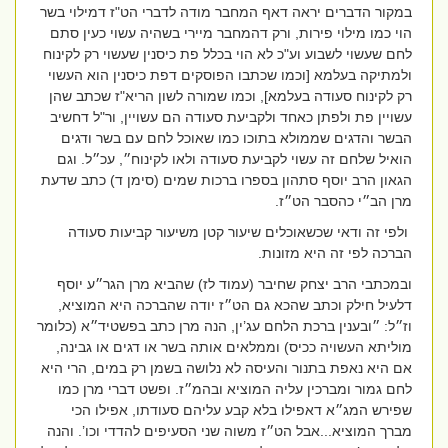
במקור הדברים יראה דאף המחבר מודה לדברי הט"ז דמילוי בשר
הוי כמו מילוי פירות, ורק דהמחבר מיירי בשהיה עשוי כעין סתם
לחם שעשוי לשבוע וע"כ לא הוי בכלל פת כיסנין שעשוי רק לקינוח
ולמתיקה בעלמא [וכמו שכתבו הפוסקים דפת כיסנין הוא העשוי
רק לקינוח סעודה בעלמא], וכמו שמורה לשון הריא"ז שכתב שהן
עשויין פת ולפתן כאחד ולקביעת סעודה הם עשויין, ור"ל דחשיב
הבשר והדגים שממולא בתוכו כמו שאוכל לחם עם בשר ודגים
הואיל שלחם זה עשוי לקביעת סעודה ולאו לקינוח״, עכ״ל. וגם
הגאון הרב יוסף סתהון בספרו ברכות שמים (סימן ד) כתב שדעת
מרן הב״י כהסבר הט״ז.
ולפי זה ודאי שכשאוכלים שיעור קטן משיעור קביעות סעודה
הברכה לפי זה היא מזונות.
ובמכתבי הרב יצחק שחיבר (עמוד לז) שהביא מרן הגר״ע יוסף
דלעיל חילק וכתב שהכא גם הט״ז יודה שהברכה היא המוציא,
וז״ל: ״ובענין ברכת הלחם עג’ין, הנה מרן כתב בפשטיד״א (כלומר
מוליתא העשויה ככיס) וממלאים אותה בשר או דגים או גבינה,
אם היא נאפת בתנור והעיסה לא נלושה בשמן רק במים, הרי היא
לחם גמור ומברכין עליה המוציא ובהמ״ז. ופשט דברי מרן כמו
שפירש המג״א דאפילו בלא קבע עליהם סעודתו, אפילו הכי
מברך המוציא...אבל הט״ז משוה שני הסעיפים להדדי וכו’. והנה