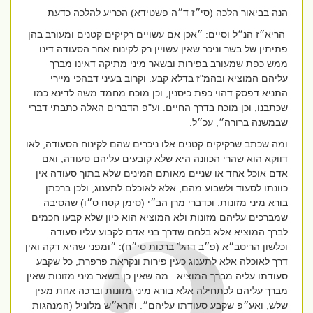
הנה בביאור הלכה (סי״ז ד״ה פשטידא) הכריע להלכה כדעת
הריא״ז הנ״ל וסיים:
״
אכן אם עשויים רקיקים קטנים ומעורב בהן
פתיתין של בשר וניכר שאין עשויין רק לקינוח אחר הסעודה דינו
ממש כפת שמעורב בפירות ובשאר מיני מתיקה דאינו מברך
עליהם המוציא ובהמ"ז בדלא קבע. וקרוב בעיני דבהכי מיירי
התניא דפסק דהוי כפת כיסנין, וכן מוכח מחמד משה לדינא כמו
שכתבנו, וכן מוכח בדרך החיים. וע"פ הדברים האלה כתבתי דברי
שבמשנה ברורה״, עכ״ל.
ומה שכתב שרקיקים קטנים אלו ניכרים שהם לקינוח הסעודה, לאו
דווקא הוא שהרי הכוונה היא שלא קובעים עליהם סעודה, ואם
אדם אוכל אחד או שניים מאותם המינים שלא בתוך סעודה אין
כוונתו לסעוד ולשבוע מהם, אלא לאוכלם לתענוג, ולכן ברכתן
בורא מיני מזונות. וכדברי מרן הב״י (סימן קסח ס״ו) שהסיבה
שמברכים עליהם מזונות ולא המוציא הוא כיון שלא קבעו חכמים
לברך המוציא אלא בלחם שדרך בני אדם לקבוע עליו סעודה.
וכלשון הריטב״א (פ״ב דהל’ ברכות סי״ח): ״ומפני שהיא דקה ואין
דרך לאוכלה אלא לתענוג כעין פירות ונקראת פרפרת, כל שקבע
סעודתו עליה מברך המוציא...מה שאין כן בשאר מיני מזונות שאין
מברך עליהם לכתחילה אלא בורא מיני מזונות וברכה אחת מעין
שלש, ואע״פ שקבע סעודתו עליהם״. והרא״ש מלוניל (המנהגות