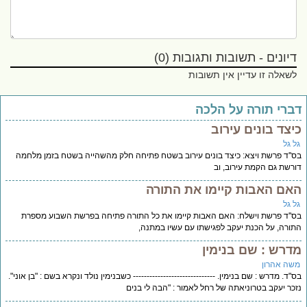
דיונים - תשובות ותגובות (0)
לשאלה זו עדיין אין תשובות
ברי תורה על הלכה
יצד בונים עירוב
ל גל
''ד פרשת ויצא: כיצד בונים עירוב בשטח פתיחה חלק מהשהייה בשטח בזמן מלחמה
רשת גם הקמת עירוב, וב
אם האבות קיימו את התורה
ל גל
''ד פרשת וישלח: האם האבות קיימו את כל התורה פתיחה בפרשת השבוע מספרת
ורה, על הכנת יעקב לפגישתו עם עשיו במתנה,
דרש : שם בנימין
שה אהרון
"ד. מדרש : שם בנימין. ------------------------------ כשבנימין נולד ונקרא בשם : "בן אוני".
כר יעקב בטרוניאתה של רחל לאמור : "הבה לי בנים