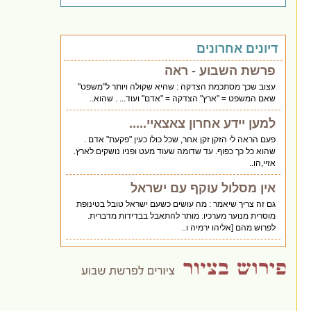
דיונים אחרונים
פרשת השבוע - ראה
עצוב שכך מסתכמת הצדקה : שהיא שקולה ויותר ל"משפט"
שאם המשפט = "ארץ" הצדקה = "אדם" ועוד... . שהוא..
למען יידע אחרון צאצאיי.....
פעם הראה לי הזקן זקן אחר, שכל כולו כעין "פקעת" אדם .
שהוא כל כך כפוף. עד שדומה שעוד מעט ופניו נושקים לארץ.
אזיי,הו..
אין מסלול עוקף עם ישראל
גם זה צריך שיאמר : מה עושים כשעם ישראל טובל בטינופת
מוסרית מנוער מערכיו. מותר להתאבל בבדידות מדברית.
לפרוש מהם [אליהו ירמיה ו..