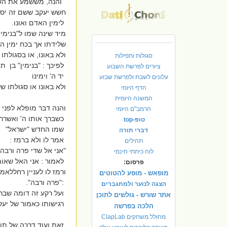
והנה, מששמע את השם 
חשש יעקב ששם זה יסי
לימין האדם ואונו.
מיד שינה שמו ל"בנימין"
שלידתו אך בכח ימין ה
ולא באונו, או בסגולת
סגולות ותפילות
לפיכך : "בנימין" בן תו
ציורים לפרשת השבוע
יד ה' וימינו
עלונים לשבת ולפרשת שבוע
ולא באונו או סגולתו ש
הדף היומי
המשנה היומית
והנה דבר מופלא לפני 
הרמב"ם היומי
כשברך אותו ה' ואשרר 
טופ-top
שמו החדש "ישראל"
דברי תורה
אמר לו ולא ברמז :
תהילים
"אני אל שדי פרה ורבה..
לוח כיתתי חינמי
לאמור : אני האל שאומ
פרסום:
ורמז לו לעניין רחללאמ
מופאש - מופע להטוטים
:"פרה ורבה".
הצגה לנוער ולמתגברים
ועל רקע זה דומה שברו
אתר שורש - גולשים לתוכן
רגישותו כאמור של יעק
הלכה בפרשה
מחולל משחקים ClapLab
זאת ועוד דרכה של תו