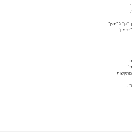
.
"בן" ל "ימין"
ימין" י.
ם
ם"
מתקשות
 :