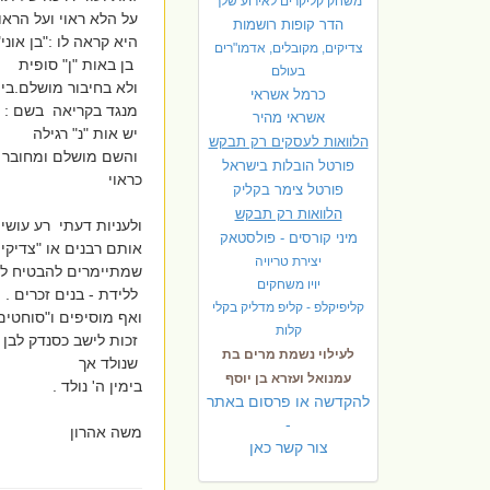
משחק קליקרים לאירוע שלך
על הלא ראוי ועל הראוי
הדר קופות רושמות
היא קראה לו :"בן אוני"
צדיקים, מקובלים, אדמו"רים
בן באות "ן" סופית
בעולם
ולא בחיבור מושלם.בין :
כרמל אשראי
מנגד בקריאה בשם : "בנ
אשראי מהיר
יש אות "נ" רגילה
הלוואות לעסקים רק תבקש
והשם מושלם ומחובר
פורטל הובלות בישראל
כראוי
פ
ורטל צימר בקליק
הלוואות רק תבקש
ולעניות דעתי רע עושי
מיני קורסים - פולסטאק
אותם רבנים או "צדיקי
יצירת טריויה
שמתיימרים להבטיח ל
יויו משחקים
ללידת - בנים זכרים .
קליפיקלפ - קליפ מדליק בקלי
ואף מוסיפים ו"סוחטים"
קלות
זכות לישב כסנדק לבן
לעילוי נשמת מרים בת
שנולד אך
עמנואל ועזרא בן יוסף
בימין ה' נולד .
להקדשה או פרסום באתר
-
משה אהרון
צור קשר כאן