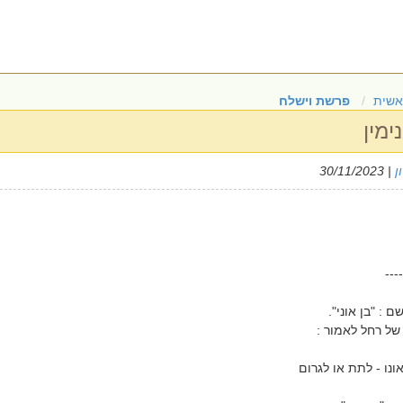
אשית
פרשת וישלח
מין
ן
| 30/11/2023
----
ם : "בן אוני".
של רחל לאמור :
נו - לתת או לגרום