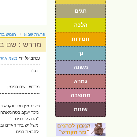
חגים
הלכה
פרשת שבוע
חומש בר
חסידות
מדרש : שם בני
נך
נכתב על ידי
משה אהרו
משנה
בס"ד.
גמרא
מדרש : שם בנימין.
--------------------------
מחשבה
כשבנימין נולד ונקרא בש
שונות
נזכר יעקב בטרוניאתה 
"הבה לי בנים...".
משל יש ביד האדם ובאו
להבאת בנים.