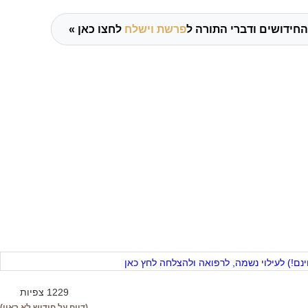
החידושים ודברי התורה ל
פרשת וישלח
לחצו כאן »
ם!) לעילוי נשמה, לרפואה ולהצלחה לחץ כאן
1229 צפיות
(דווח על חידוש לא ראוי)