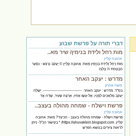
דברי תורה על פרשת שבוע
מות רחל ולידת בנימין/ שיר מא..
אהובה קליין
מוֹת רָחֵל וְלֵידַת בִּנְיָמִין מֵאֵת: אֲהוּבָה קְלַייְן © יַעֲקֹב נִרְגָּשׁ - נִסְעָר
הַבְטָחַת ה' בְּלִבּוֹ
מדרש : יעקב האחר
משה אהרון
בס"ד. מדרש : יעקב האחר. --------------------------------. יִּשְׁלַח
יַעֲקֹב מַלְאָכִים לְפָנָיו, אֶל-עֵשָׂו אָחִיו, אַרְצָה שֵׂעִיר, שְׂדֵה אֱד
פרשת וישלח - שמחה מהולה בעצב..
אהובה קליין
פרשת וישלח - שמחה מהולה בעצב - הכיצד? מאת: אהובה
קליין. https://ahuvaklein.blogspot.com/ * בקישור הנ"ל- ניתן
לראות ציורים בנושא הפרש