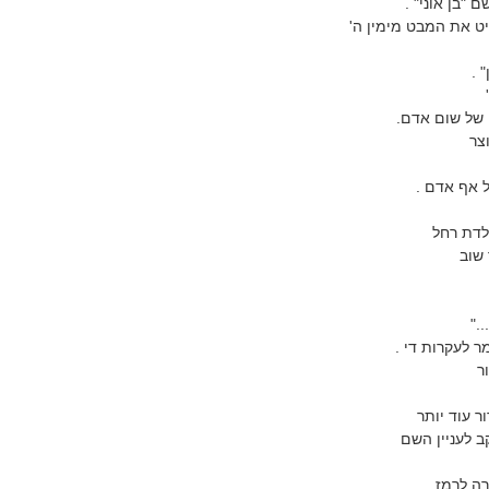
"בן אוני" .
ט את המבט מימין ה'
 .
'
ו של שום אדם.
צר
ל אף אדם .
לדת רחל
שוב
."
ר לעקרות די .
ור
ר עוד יותר
ב לעניין השם
רה לרמז