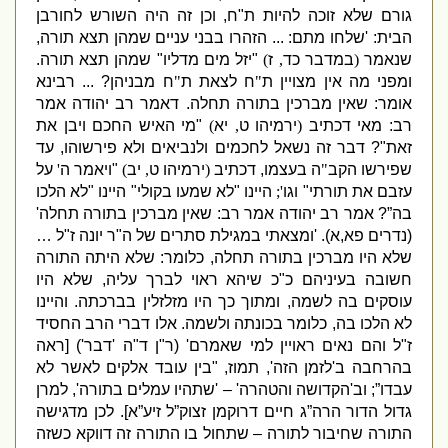
גורם שלא זוכה להיות ת
"
ח
,
וכן זה היה השורש לחורבן
הבית
: '
שלחו מתם
: ...
הזהרו בבני עניים שמהן תצא תורה
,
שנאמר
(
במדבר כד
,
ז
)
"
יזל מים מדליו
"
שמהן תצא תורה
.
ומפני מה אין מצויין ת
"
ח לצאת ת
"
ח מבניהן
? ...
רבינא
אומר
:
שאין מברכין בתורה תחלה
.
דאמר רב יהודה אמר
רב
:
מאי דכתיב
(
ירמיהו ט
,
יא
)
"
מי האיש החכם ויבן את
זאת
"?
דבר זה נשאל לחכמים ולנביאים ולא פירשוהו
,
עד
שפירשו הקב
"
ה בעצמו
,
דכתיב
(
ירמיהו ט
,
יב
)
"
ויאמר ה
'
על
עזבם את תורתי
"
וגו
';
היינו
"
לא שמעו בקולי
"
היינו
"
לא הלכו
בה”
?
אמר רב יהודה אמר רב
:
שאין מברכין בתורה תחלה
'
(
נדרים פא
,
א
). '
ומצאתי במגילת סתרים של ה
"
ר יונה ז
"
ל …
שלא היו מברכין בתורה תחלה
,
כלומר
:
שלא היתה התורה
חשובה בעיניהם כ
"
כ שיהא ראוי לברך עליה
,
שלא היו
עוסקים בה לשמה
,
ומתוך כך היו מזלזלין בברכתה
.
והיינו
לא הלכו בה
,
כלומר בכונתה ולשמה
.
אלו דברי הרב החסיד
ז
"
ל והם נאים ראויין למי שאמרם
' (
ר
"
ן ד
"
ה
'
דבר
') [
ראה
בהרחבה ב
'
לזמן הזה
',
תמוז
, "
בין עובד אלקים לאשר לא
עבדו”
;
וב
'
הקדושה והטהרה
' – '
שתהיו עמלים בתורה
',
למרן
גדול הדור הרה”ג חיים דרוקמן זצוק”ל זיע”א
].
לכן מדגישה
התורה שחיבור לתורה – שתחול בו התורה זה
דווקא כשזה