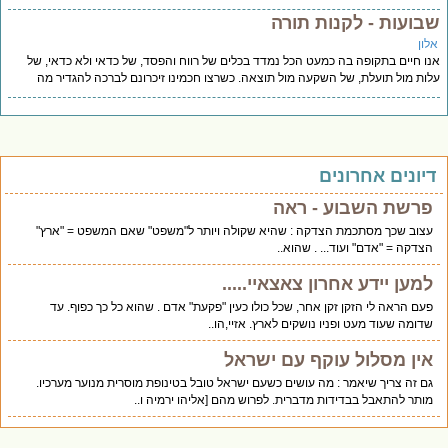
בועות - לקנות תורה
לון
ו חיים בתקופה בה כמעט הכל נמדד בכלים של רווח והפסד, של כדאי ולא כדאי, של
ות מול תועלת, של השקעה מול תוצאה. כשרצו חכמינו זיכרונם לברכה להגדיר מה
יונים אחרונים
פרשת השבוע - ראה
עצוב שכך מסתכמת הצדקה : שהיא שקולה ויותר ל"משפט" שאם המשפט = "ארץ"
הצדקה = "אדם" ועוד... . שהוא..
למען יידע אחרון צאצאיי.....
פעם הראה לי הזקן זקן אחר, שכל כולו כעין "פקעת" אדם . שהוא כל כך כפוף. עד
שדומה שעוד מעט ופניו נושקים לארץ. אזיי,הו..
אין מסלול עוקף עם ישראל
גם זה צריך שיאמר : מה עושים כשעם ישראל טובל בטינופת מוסרית מנוער מערכיו.
מותר להתאבל בבדידות מדברית. לפרוש מהם [אליהו ירמיה ו..