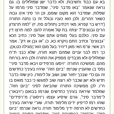
בא עם כבוד וחשיבות
,
ולא כדבר ישן שמזלזלים בו
.
גם
נראה שנאמר
"
באו מדבר סיני
",
שמדבר סיני מרמז על
שפלות
,
שמדבר הוא מקום שומם
,
וכן הר סיני אינו גבוה
כשאר ההרים
,
ולכן הוא כעניו ובגלל זה בו נתנה התורה
('
דרש בר קפרא
:
מאי דכתיב
(
תהלים סח
,
יז
)
"
למה תרצדון
הרים גבנונים
"?
יצתה בת קול ואמרה להם
:
למה תרצו דין
עם סיני
,
כולכם בעלי מומים אתם אצל סיני
;
כתיב הכא
"
גבנונים
"
וכתיב התם
(
ויקרא כא
,
כ
)
"
או גבן או דק
".
אמר
רב אשי
:
ש
"
מ האי מאן דיהיר בעל מום הוא
' [
מגילה כט
,
א
]).
כך רמז לבני עניים שמהם תצא תורה
,
שלא כבני ת
"
ח
שמזלזלים ולא מכבדים מספיק את התורה ולכן היא בורחת
מהם
.
ממשיכה התורה
: “
ויסעו מרפידים ויבאו מדבר סיני
"
(
פס
'
ב
)
שהעניין שנרמז
"
ביום הזה
"
שיהיו בעיניך כחדשים
זה גם כדי שבכך יחזור שוב ושוב על לימודו
,
כיון שזה כדבר
חדש ולא ישן שכבר לא רוצה שוב לפוגשו כי כבר מואס בו
ח
"
ו
.
לכן ממשיכה התורה שהביאה לסיני
"
ביום הזה”
,
שמלמד שיראה בעיניך כחדשים שנרמז בבואם
(“
ויבאו
")
ל
"
מדבר סיני”
,
גורם שיסיע עצמו
(“
ויסעו
")
מ
"
רפידים
"
שזהו רמז לריפיון ידים מלימוד תורה
,
שע
"
י שיראה בעיניך
כחדשים לא תרפה ידיך מלימוד תורה
.
נראה שנרמז
"
ביום
הזה
",
ש
"
הזה
"
בגימטריה
'
טוב
',
שתראה התורה בעיניך