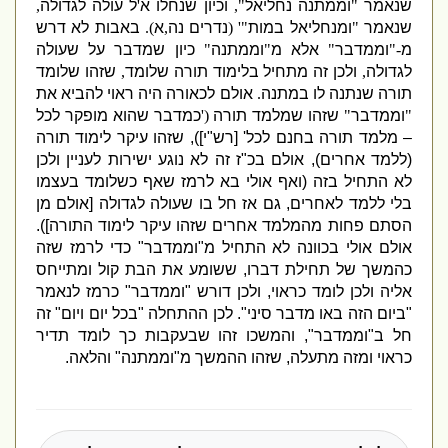
שנאמר
"
וממתנה נחליאל
",
וכיון שנחלו א
'
ל עולה לגדולה
,
שנאמר
"
ומנחליאל במות
"' (
נדרים נה
,
א
).
באבות לא דרש
מ
-"
וממדבר
"
אלא מ
"
וממתנה
"
כיון שמדבר על שעולה
לגדולה
,
ולכן זה מתחיל בלימוד תורה
שלומד
,
שזהו שלומד
תורה שנתנה לו במתנה
.
אולם לכאורה היה ראוי להביא את
"
וממדבר
"
שזהו שמלמד תורה
('
כמדבר שהוא מופקר לכל
–
מלמד תורה בחנם לכל
' [
רש
"
י
]),
שזהו עיקר לימוד תורה
(
ללמד אחרים
),
אולם בכ
"
ז זה לא נוגע ישירות לעניין ולכן
לא התחיל בזה
(
ואף אולי בא לרמז שאף כשלומד בעצמו
בלי ללמד לאחרים
,
גם אז חל בו שעולה לגדולה
[
אולם מן
הסתם פחות מהמלמד אחרים שזהו עיקר לימוד התורה
]).
אולם אולי בכוונה לא התחיל מ
"
וממדבר
"
כדי לרמז שזה
כהמשך של תחילת דברו
,
ששומע את הבת קול ומתייחס
אליה ולכן לומד כראוי
,
ולכן דורש
"
וממדבר
"
כרמז לנאמר
"
ביום הזה באו מדבר סיני
".
לכן ההתחלה
"
בכל יום ויום
"
זה
חל ב
"
וממדבר
",
והמשכו זהו שבעקבות כך לומד תדיר
כראוי ומזה מתעלה
,
שזהו ההמשך מ
"
וממתנה
"
והלאה
.