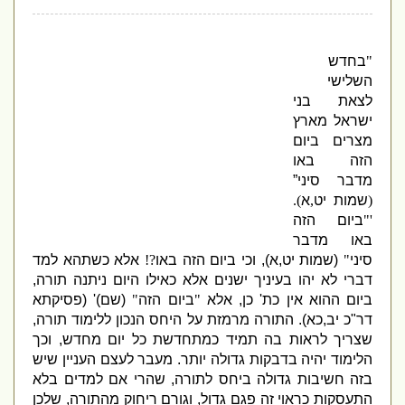
"
בחדש
השלישי
לצאת בני
ישראל מארץ
מצרים ביום
הזה באו
מדבר סיני”
(
שמות יט
,
א
).
'"
ביום הזה
באו מדבר
סיני
"
(
שמות יט
,
א
),
וכי ביום הזה באו
?!
אלא כשתהא למד
דברי לא יהו בעיניך ישנים אלא כאילו היום ניתנה תורה
,
ביום ההוא אין כת
'
כן
,
אלא
"
ביום הזה
"
(
שם
)' (
פסיקתא
דר
"
כ יב
,
כא
).
התורה מרמזת על היחס הנכון ללימוד תורה
,
שצריך לראות בה תמיד כמתחדשת כל יום מחדש
,
וכך
הלימוד יהיה בדבקות גדולה יותר
.
מעבר לעצם העניין שיש
בזה חשיבות גדולה ביחס לתורה
,
שהרי אם למדים בלא
התעסקות כראוי זה פגם גדול
,
וגורם ריחוק מהתורה
,
שלכן