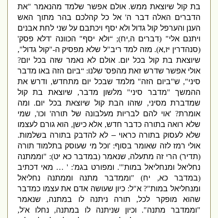
בת קול שיוצאת ממש
.
אולם אפשר שלמד מהנאמר
"
את
הדברים האלה דבר ה
'
אל כל קהלכם בהר מתוך האש
הענן והערפל קול גדול ולא יסף ויכתבם על שני לחת אבנים
ויתנם אלי
" (
דברים ה
,
יח
); “
ולא יסף
"
הכוונה
'
דלא פסק
'
(
סנהדרין יז
,
א
).
מזה למד ריב
"
ל שלא מפסיק ה
-"
קול גדול
",
שיוצאת בת קול בכל יום
.
אולם לא נאמר שזה בכל יום
?
אולי אפשר שדרש זאת מהפס
'
שלנו
: “
ביום הזה באו מדבר
סיני
",
ש
"
ביום הזה
"
מלמד שבכל יום מתחדש
,
ודרש את
ההמשך
"
מדבר סיני
"
מלשון מדבר
,
שיוצאת בת קול
שמדברת מסיני
,
שזהו הבת קול שיוצאת בכל יום
.
ומה
אומרת
? '
אוי להם לבריות מעלבונה של תורה
'
וכו
',
שמי
שלא רואה בתורה כדבר חדש
,
אלא כישן
,
הוא גורם לעצמו
שלא לעסוק בתורה כראוי – לא להדבק בתורה בשלמות
.
אולי רמז לזה שאומר בסוף
: '
וכל מי שעוסק בתלמוד תורה
(
תדיר
)
הרי זה מתעלה
,
שנאמר
(
במדבר כא יט
): "
וממתנה
נחליאל ומנחליאל במות
"'.
ומפורט בגמ
': ' …
מאי דכתיב
(
במדבר כא
,
יח
) "
וממדבר מתנה וממתנה נחליאל
ומנחליאל במות
"?
א
"
ל
:
כיון שעושה אדם את עצמו כמדבר
שהוא מופקר לכל
,
תורה ניתנה לו במתנה
,
שנאמר
"
וממדבר מתנה
".
וכיון שניתנה לו במתנה
,
נחלו א
'
ל
,