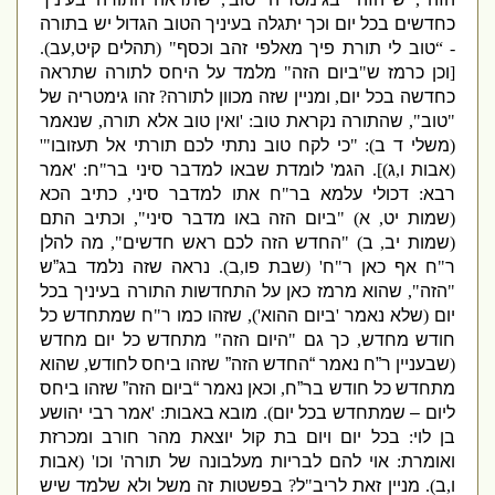
כחדשים בכל יום וכך יתגלה בעיניך הטוב הגדול יש בתורה
- “
טוב לי תורת פיך מאלפי זהב וכסף
" (
תהלים קיט
,
עב
).
[
וכן כרמז ש
"
ביום הזה
"
מלמד על היחס לתורה שתראה
כחדשה בכל יום
,
ומניין שזה מכוון לתורה
?
זהו גימטריה של
"
טוב
",
שהתורה נקראת טוב
: '
ואין טוב אלא תורה
,
שנאמר
(
משלי ד ב
): "
כי לקח טוב נתתי לכם תורתי אל תעזובו
"'
(
אבות ו
,
ג
)].
הגמ
'
לומדת שבאו למדבר סיני בר
"
ח
: '
אמר
רבא
:
דכולי עלמא בר
"
ח אתו למדבר סיני
,
כתיב הכא
(
שמות יט
,
א
) "
ביום הזה באו מדבר סיני
",
וכתיב התם
(
שמות יב
,
ב
) "
החדש הזה לכם ראש חדשים
",
מה להלן
ר
"
ח אף כאן ר
"
ח
' (
שבת פו
,
ב
).
נראה שזה נלמד בג”ש
"
הזה
",
שהוא מרמז כאן על התחדשות התורה בעיניך בכל
יום
(
שלא נאמר
'
ביום ההוא
'),
שזהו כמו ר
"
ח שמתחדש כל
חודש מחדש
,
כך גם
"
היום הזה
"
מתחדש כל יום מחדש
(
שבעניין ר”ח נאמר “החדש הזה” שזהו ביחס לחודש
,
שהוא
מתחדש כל חודש בר”ח
,
וכאן נאמר “ביום הזה” שזהו ביחס
ליום – שמתחדש בכל יום
).
מובא באבות
: '
אמר
רבי יהושע
בן לוי
:
בכל יום ויום בת קול יוצאת מהר חורב ומכרזת
ואומרת
:
אוי להם לבריות מעלבונה של תורה
'
וכו
' (
אבות
ו
,
ב
).
מניין זאת לריב
"
ל
?
בפשטות זה משל ולא שלמד שיש