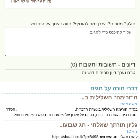
(דווח על חידוש לא ראוי)
חולק? מסכים? יש לך מה להוסיף? חווה דעתך על החידוש!
דיונים - תשובות ותגובות (0)
טרם נערך דיון סביב חידוש זה
ברי תורה על חגים
"זרימה" השלילית ב..
שה אהרון
"ד. הזרימה השלילית בעשרת הדברות. ==========================. הסדר
היררכיה בעשרת הדברות, בנויים על עקרון של פיראמידה . בסיס הפירמידה הוא
ליון תורתך שאלתי - חג שבועו..
י 12
רדת גליון חג השבועותhttps://shaalti.co.il/?p=8498