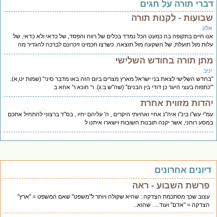
ברי תורה על חגים
בועות - לקנות תורה
לון
ו חיים בתקופה בה כמעט הכל נמדד בכלים של רווח והפסד, של כדאי ולא כדאי, של
ות מול תועלת, של השקעה מול תוצאה. כשרצו חכמינו זיכרונם לברכה להגדיר מה
תן תורה בחודש השלישי
יב
חדש השלישי לצאת בני ישראל מארץ מצרים ביום הזה באו מדבר סיני" (שמות יט,א).
כתפוח בעצי היער כן דודי בין הבנים" (שה"ש ב:ג). ר' חונא ר' אחא ב
הדות מזווית אחרת
"י עש"ו בינ"ו איה"נ אחיי ואחיותי היקרים , ה' עליהם יחיו , בס"ד ברצוני להתחיל אתכם
סע רוחני, אשר יקנה תובנות חשובות וישארו איתנו ל
יונים אחרונים
פרשת השבוע - ראה
עצוב שכך מסתכמת הצדקה : שהיא שקולה ויותר ל"משפט" שאם המשפט = "ארץ"
הצדקה = "אדם" ועוד... . שהוא..