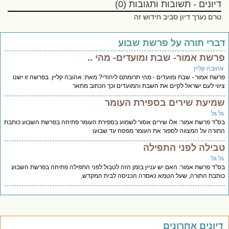
דיונים - תשובות ותגובות (0)
טרם נערך דיון סביב חידוש זה
ברי תורה על פרשת שבוע
רשת אמור- שבת ומועדים- מהי ..
הובה קליין
שת אמור - שבת ומועדים - מהי תרומתם ליהודי? מאת: אהובה קליין. בפרשה זו ישנו
ווי לעם ישראל לקיים את השבת והמועדים וכך הכתוב מתאר
מיעת שירים בספירת העומר
ל גל
''ד פרשת אמור: אלו שירים אסור לשמוע בספירת העומר פתיחה בפרשת השבוע כותבת
ורה על המצווה לספור את העומר מפסח עד שבועו
בילה לפני התפילה
ל גל
''ד פרשת אמור: האם יש עניין בזמן הזה לטבול לפני התפילה פתיחה בפרשת השבוע
תבת התורה, שעל הטמא נאסרה הכניסה לבית המקדש,
יונים אחרונים