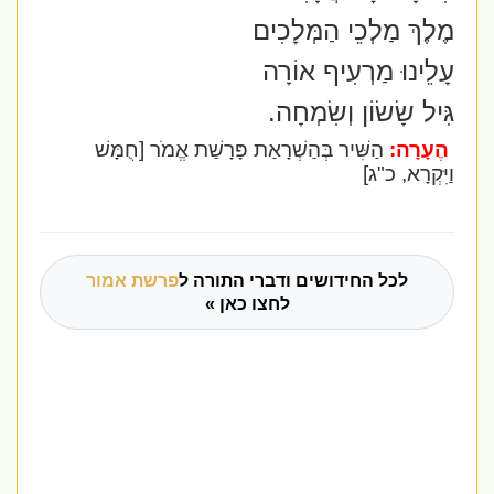
מֶלֶךְ מַלְכֵי הַמְּלָכִים
עָלֵינוּ מַרְעִיף אוֹרָה
גִּיל שָׂשׂוֹן וְשִׂמְחָה.
הֶעָרָה:
הַשִּׁיר בְּהַשְׁרָאַת פָּרָשַׁת אֱמֹר [חֻמָּשׁ
וַיִּקְרָא, כ"ג]
לכל החידושים ודברי התורה ל
פרשת אמור
לחצו כאן »