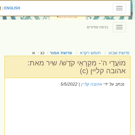
|
ENGLISH
Toggle
navigation
כניסה ומדורים
Toggle
navigation
פרשת שבוע
חומש ויקרא
פרשת אמור
כג
א
מוֹעֲדֵי ה'- מִקְרָאֵי קֹדֶשׁ/ שיר מאת:
אהובה קליין (c)
נכתב על ידי
אהובה קליין
| 5/5/2022