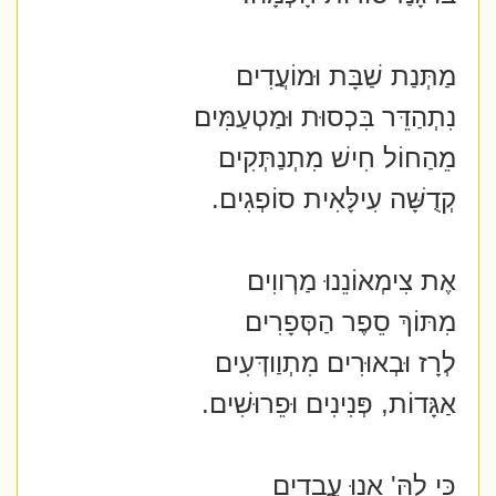
מַתְּנַת שַׁבָּת וּמוֹעֲדִים
נִתְהַדֵּר בִּכְסוּת וּמַטְעַמִּים
מֵהַחוֹל חִישׁ מִתְנַתְּקִים
קְדֻשָּׁה עִילָּאִית סוֹפְגִים.
אֶת צִימְאוֹנֵנוּ מַרְווִים
מִתּוֹךְ סֵפֶר הַסְּפָרִים
לְרָז וּבְאוּרִים מִתְוַודְּעִים
אַגָּדוֹת, פְּנִינִים וּפֵרוּשִׁים.
כִּי לָהּ' אָנוּ עֲבָדִים