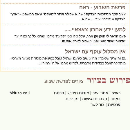
פרשת השבוע - ראה
עצוב שכך מסתכמת הצדקה : שהיא שקולה ויותר ל"משפט" שאם המשפט = "ארץ"
הצדקה = "אדם" ועוד... . שהוא..
למען יידע אחרון צאצאיי.....
פעם הראה לי הזקן זקן אחר, שכל כולו כעין "פקעת" אדם . שהוא כל כך כפוף. עד
שדומה שעוד מעט ופניו נושקים לארץ. אזיי,הו..
אין מסלול עוקף עם ישראל
גם זה צריך שיאמר : מה עושים כשעם ישראל טובל בטינופת מוסרית מנוער מערכיו.
מותר להתאבל בבדידות מדברית. לפרוש מהם [אליהו ירמיה ו..
ראשי
|
אתרי עזר
|
אודות חידוש
|
פרסם
hidush.co.il
באתר
|
הצהרת נגישות
|
מדיניות
פרטיות
|
צור קשר