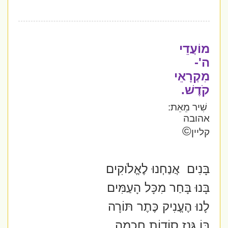
מוֹעֲדֵי
ה'-
מִקְרָאֵי
קֹדֶשׁ.
שִׁיר מֵאֵת:
אהובה
©
קליין
בָּנִים
אֲנַחְנוּ לֶאֱלֹוקִים
בָּנוּ בָּחַר מִכָּל הָעַמִּים
לָנוּ הֶעֱנִיק כֶּתֶר תּוֹרָה
בּוֹ גָּנַז סוֹדוֹת חָכְמָה.