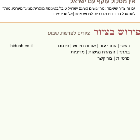
מסלול עוקף עם ישראל
צריך שיאמר : מה עושים כשעם ישראל טובל בטינופת מוסרית מנוער מערכיו. מותר
 בבדידות מדברית. לפרוש מהם [אליהו ירמיה ו..
שי
|
אתרי עזר
|
אודות חידוש
|
פרסם
hidush.co.il
תר
|
הצהרת נגישות
|
מדיניות
טיות
|
צור קשר