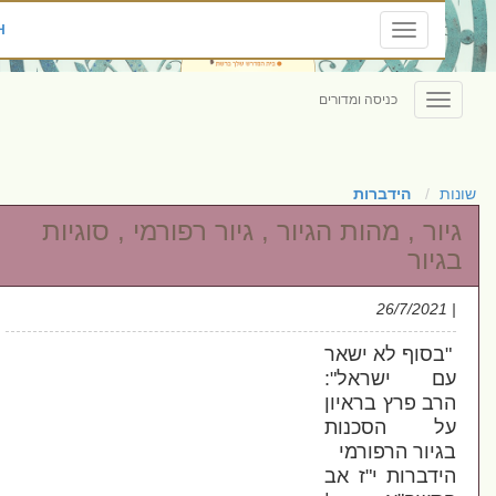
ENGLISH
Toggle
navigation
כניסה ומדורים
Toggle
navigation
הידברות
ור , מהות הגיור , גיור רפורמי , סוגיות
יור
בסוף לא ישאר
ם ישראל":
ב פרץ בראיון
ל הסכנות
יור הרפורמי
דברות י"ז אב