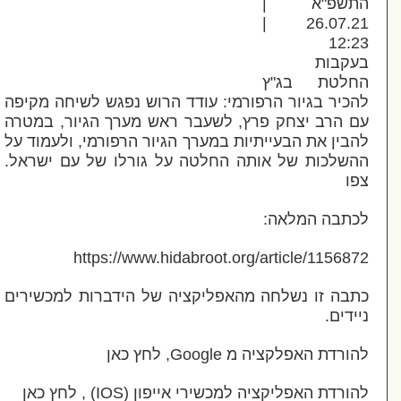
תשפ"א |
26.07.21 |
12:
עקבות
חלטת בג"ץ
כיר בגיור הרפורמי: עודד הרוש נפגש לשיחה מקיפה
 הרב יצחק פרץ, לשעבר ראש מערך הגיור, במטרה
בין את הבעייתיות במערך הגיור הרפורמי, ולעמוד על
שלכות של אותה החלטה על גורלו של עם ישראל.
ו
תבה המלאה:
https://www.hidabroot.org/article/11568
בה זו נשלחה מהאפליקציה של הידברות למכשירים
ידים.
רדת האפלקציה מ Google, לחץ כאן
ורדת האפליקציה למכשירי אייפון (IOS) , לחץ כאן