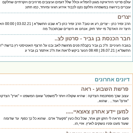
טי היודאיקה מגוון להפליא וכולל שלל דגמים ועיצובים מרהיבים ויוקרתיים שחלקם
ירושה במשפחה וחלקם נקנו לכבוד אירוע חגיגי ומיוחד, כמו חתונ
הרב זמיר כהן - יצרים, רע או טוב? הרב זמיר כהן כ"א שבט התשפ"א | 03.02.21 | 00:00 האם
 האדם? מי יותר חזק, אנחנו או היצרים שבתוכנו? מה
כנסת בן גביר - סרטון לצ..
עיניים: ח"כ בן גביר בקבלת פנים מרגשת לאב ובנו על הרצף האוטיסטי רץ ברשת י"ז אב
"כ איתמר בן גביר ע
ם אחרונים
 השבוע - ראה
כך מסתכמת הצדקה : שהיא שקולה ויותר ל"משפט" שאם המשפט = "ארץ" הצדקה =
עוד... . שהוא..
 יידע אחרון צאצאיי.....
אה לי הזקן זקן אחר, שכל כולו כעין "פקעת" אדם . שהוא כל כך כפוף. עד שדומה
ט ופניו נושקים לארץ. אזיי,הו..