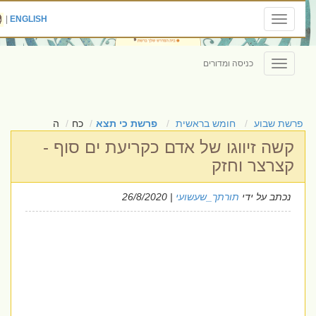
|
ENGLISH
Toggle
navigation
כניסה ומדורים
Toggle
navigation
פרשת שבוע
חומש בראשית
פרשת כי תצא
כח
ה
קשה זיווגו של אדם כקריעת ים סוף -
קצרצר וחזק
נכתב על ידי
תורתך_שעשועי
| 26/8/2020