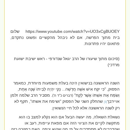
https://www.youtube.com/watch?v=UO3xCgBUOEY
שלום
בית מתוך הפרשה, אם לא ניבהל מהקשיים ופשוט נתקדם,
פתאום יהיו פתרונות.
(סיכום מתוך שיעורו של הרב יגאל שנדורפי - ראש ישיבת ישועת
מרדכי)
השנה הראשונה בנישואין הינה בעלת משמעות מיוחדת, כמאמר
הפסוק, "כִּי יִקַּח אִישׁ אִשָּׁה חֲדָשָׁה... נָקִי יִהְיֶה לְבֵיתוֹ שָׁנָה אֶחָת,
וְשִׂמַּח אֶת אִשְׁתּוֹ אֲשֶׁר לָקָח"
. מסביר הרב שלמה זלמן
(דברים כ"ד ה')
אויירבך
שהחלק השני של הפסוק "ושימח את אשתו", תקף לא
[1]
רק לשנה הראשונה אלא לכל חיי הנשואין.
נשאלת השאלה, מה יעשה הבעל אם הוא נקלע למצב בו הוא
מתקשה לקיים את הציווי הזה אם מפאת עייפות, רעב או
שהדברים לא מסתדרים על פי מה שהוא ציפה. האם במקרה כזה