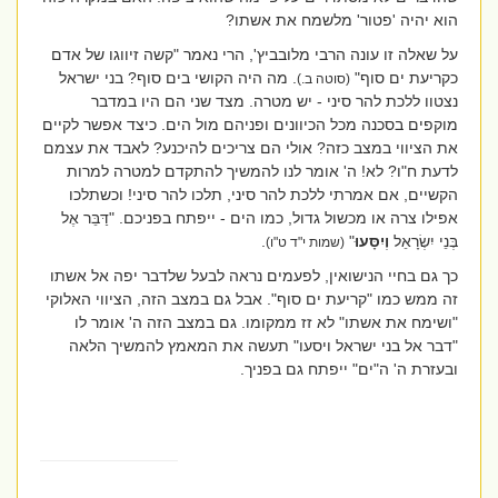
הוא יהיה 'פטור' מלשמח את אשתו?
על שאלה זו עונה הרבי מלובביץ', הרי נאמר "קשה זיווגו של אדם
כקריעת ים סוף"
. מה היה הקושי בים סוף? בני ישראל
(סוטה ב.)
נצטוו ללכת להר סיני - יש מטרה. מצד שני הם היו במדבר
מוקפים בסכנה מכל הכיוונים ופניהם מול הים. כיצד אפשר לקיים
את הציווי במצב כזה? אולי הם צריכים להיכנע? לאבד את עצמם
לדעת ח"ו? לא! ה' אומר לנו להמשיך להתקדם למטרה למרות
הקשיים, אם אמרתי ללכת להר סיני, תלכו להר סיני! וכשתלכו
אפילו צרה או מכשול גדול, כמו הים - ייפתח בפניכם. "דַּבֵּר אֶל
בְּנֵי יִשְׂרָאֵל
וְיִסָּעוּ
"
.
(שמות י"ד ט"ו)
כך גם בחיי הנישואין, לפעמים נראה לבעל שלדבר יפה אל אשתו
זה ממש כמו "קריעת ים סוף". אבל גם במצב הזה, הציווי האלוקי
"ושימח את אשתו" לא זז ממקומו. גם במצב הזה ה' אומר לו
"דבר אל בני ישראל ויסעו" תעשה את המאמץ להמשיך הלאה
ובעזרת ה' ה"ים" ייפתח גם בפניך.