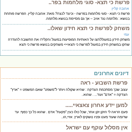
רשת כי תצא- סוגי מלחמות בפר..
הובה קליין
שת כי תצא - סוגי מלחמות בפרשה - וכיצד לנצח? מאת: אהובה קליין. הפרשה פותחת
ושא : מלחמה נגד אויב – אך גם מסיימת בנושא מלחמה.
שחק לפרשת כי תצא חידון שאלו..
מי
חק חידון במעגללחצו על האותיות המופיעות במעגל והקלידו את התשובה להגדרה
קו במשחק חידון במעגל לפרשת כי תצא>> משחקים בנושא פרשת כי תצא
יונים אחרונים
פרשת השבוע - ראה
עצוב שכך מסתכמת הצדקה : שהיא שקולה ויותר ל"משפט" שאם המשפט = "ארץ"
הצדקה = "אדם" ועוד... . שהוא..
למען יידע אחרון צאצאיי.....
פעם הראה לי הזקן זקן אחר, שכל כולו כעין "פקעת" אדם . שהוא כל כך כפוף. עד
שדומה שעוד מעט ופניו נושקים לארץ. אזיי,הו..
אין מסלול עוקף עם ישראל