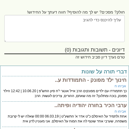
חולק? מסכים? יש לך מה להוסיף? חווה דעתך על החידוש!
דיונים - תשובות ותגובות (0)
טרם נערך דיון סביב חידוש זה
ברי תורה על שונות
ינוך ילד מפונק - התמודדות ע..
ביהו ח
כך תתמודדו עם ילדים מפונקים הרב אייל אונגר י"ח סיון התש"פ | 10.06.20 | 12:42 הילד
ונק, בוכה ומתלונן? זה מה שאתם, ההורים, צריכים לעשות. הרב
רבי הכיר בחורה יהודיה ופיתה..
ביהו ח
אחת ולתמיד על האיסלם כ"ט אדר א' התשע"ט | 06.03.19 00:00 שאלה יש לי קרובת
פחה, שערבי אחד שוטף לה את המוח על האיסלם. אני מעוניין לדון אית