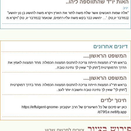
אות יו"ד שהתווספה ליהו..
יב
לה שמות האנשים אשר שלח משה לתור את הארץ ויקרא משה להושע בן נון יהושע"
מדבר יג,טז). '… יהושע כבר בקש משה עליו רחמים, שנאמר (במדבר יג, טז) "ויקרא מ
יונים אחרונים
המשפט הראשון....
בראש תרי"ג המצוות הייתה צריכה להתנוס המצווה הכפולה: מחד המצווה לאמץ את
הדרך הדמוקרטית ["תתן לך" שאין לך נתינה טובה..
המשפט הראשון....
בראש תרי"ג המצוות הייתה צריכה להתנוס המצווה הכפולה: מחד בדרך דמוקרטית
["תתן לך" שאין לך נתינה טובה וחשובה יותר לעצ..
חינוך ילדים
כאן יש סיכום של כל השיעורים של הרב יעקובזון https://effulgent-gnome-
d79f1e.netlify.app/