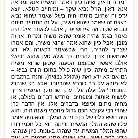
דמורח ודאין
,
ואיהו כיון דאמר דמשיח אנא ומוראה
אנא ודאין
,
הו
"
ל נביא שקר – ומיחייב קטלא
'.
יוצא
ע
"
פ זה שחיוב מיתתו היה בשל שאמר שהוא נביא
בעצם זה שאמר שהוא משיח
,
ועל זה התחייב מיתה
כנביא שקר
.
וזה פירוש יפה
,
אולם לכאורה אילו היה
נאמר בגמ
'
שהיה אומר שהוא משיח ומריח
,
אז זה
מובן
,
אבל כיון שהוא אמר שהוא משיח
,
והם אמרו
שצריך להריח
,
הרי שכשאמר לכאורה לא ידע
שהמשיח צריך להריח
,
כך שלא טען שהוא נביא
?
אולם אפשר שבעצם הטענה שטען שהוא משיח
התחייב מיתה
,
כיון ש
זה כולל בתוכו היותו נביא –
גם אם לא ידע זאת
(
שכולל נבואה
).
והנה ברמב
"
ם
לא מובא על בר כוכבא שהרגוהו
,
אלא רק שנהרג
בעונות
: '
ואל יעלה על דעתך שהמלך המשיח צריך
לעשות אותות ומופתים ומחדש דברים בעולם
,
או
מחיה מתים וכיוצא בדברים אלו
.
אין הדבר כך
!
שהרי רבי עקיבא חכם גדול מחכמי משנה היה
,
והוא
היה נושא כליו של בן כוזיבא המלך
.
והוא היה אומר
עליו שהוא המלך המשיח
,
ודימה הוא וכל חכמי דורו
שהוא המלך המשיח
,
עד שנהרג בעונות
.
כיון שנהרג
,
נודע להם שאינו
,
ולא שאלו ממנו חכמים לא אות