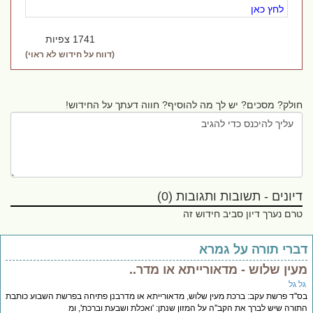
לחץ כאן
1741 צפיות
(דווח על חידוש לא ראוי)
חולק? מסכים? יש לך מה להוסיף? חווה דעתך על החידוש!
דיונים - תשובות ותגובות (0)
טרם נערך דיון סביב חידוש זה
ברי תורה על גמרא
עין שלוש - מדאורייתא או מדר..
ל גל
''ד פרשת עקב: ברכת מעין שלוש, מדאורייתא או מדרבנן פתיחה בפרשת השבוע כותבת
ורה שיש לברך את הקב''ה על המזון שנתן: 'ואכלת ושבעת וברכת', ומ