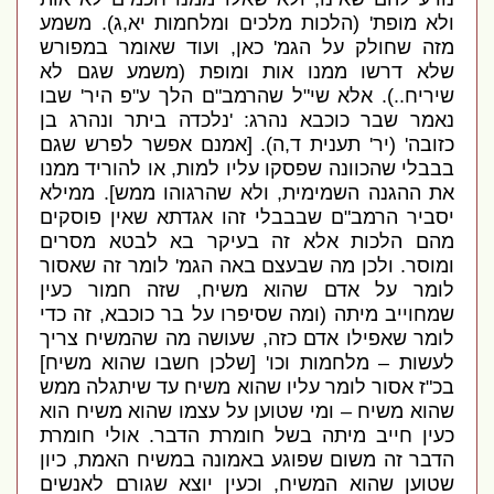
ולא מופת
' (
הלכות מלכים ומלחמות יא
,
ג
).
משמע
מזה שחולק על הגמ
'
כאן
,
ועוד שאומר במפורש
שלא דרשו ממנו אות ומופת
(
משמע שגם לא
שיריח
..).
אלא שי
"
ל שהרמב
"
ם הלך ע
"
פ היר
'
שבו
נאמר שבר כוכבא נהרג
: '
נלכדה ביתר ונהרג בן
כזובה
' (
יר
'
תענית ד
,
ה
). [
אמנם אפשר לפרש שגם
בבבלי שהכוונה שפסקו עליו למות
,
או להוריד ממנו
את ההגנה השמימית
,
ולא שהרגוהו ממש
].
ממילא
יסביר הרמב
"
ם שבבבלי זהו אגדתא שאין פוסקים
מהם הלכות אלא זה בעיקר בא לבטא מסרים
ומוסר
.
ולכן מה שבעצם באה הגמ
'
לומר זה שאסור
לומר על אדם שהוא משיח
,
שזה חמור כעין
שמחוייב מיתה
(
ומה שסיפרו על בר כוכבא
,
זה כדי
לומר שאפילו אדם כזה
,
שעושה מה שהמשיח צריך
לעשות – מלחמות וכו
' [
שלכן חשבו שהוא משיח
]
בכ
"
ז אסור לומר עליו שהוא משיח עד שיתגלה ממש
שהוא משיח – ומי שטוען על עצמו שהוא משיח הוא
כעין חייב מיתה בשל חומרת הדבר
.
אולי חומרת
הדבר זה משום שפוגע באמונה במשיח האמת
,
כיון
שטוען שהוא המשיח
,
וכעין יוצא שגורם לאנשים