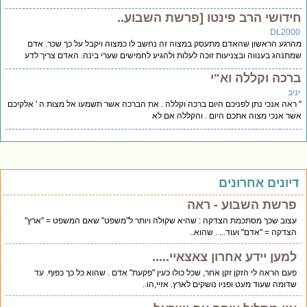
ידושי הרב פינטו [פרשת השבוע..
DL200
רגע הראשון שהאדם מתעסק במצוה זה נחשב לו כמצוה ויקבל על כך שכר. אדם
תנהג בענווה ובצניעות זוכה לעלות ולהגיע לחמישים שערי בינה. האדם צריך לדע
רכה וקללה וא"י
יב
ראה אנכי נתן לפניכם היום ברכה וקללה . את הברכה אשר תשמעו אל מצות ה ' אלקיכם
ר אנכי מצוה אתכם היום . והקללה אם לא
יונים אחרונים
פרשת השבוע - ראה
עצוב שכך מסתכמת הצדקה : שהיא שקולה ויותר ל"משפט" שאם המשפט = "ארץ"
הצדקה = "אדם" ועוד... . שהוא..
למען יידע אחרון צאצאיי.....
פעם הראה לי הזקן זקן אחר, שכל כולו כעין "פקעת" אדם . שהוא כל כך כפוף. עד
שדומה שעוד מעט ופניו נושקים לארץ. אזיי,הו..