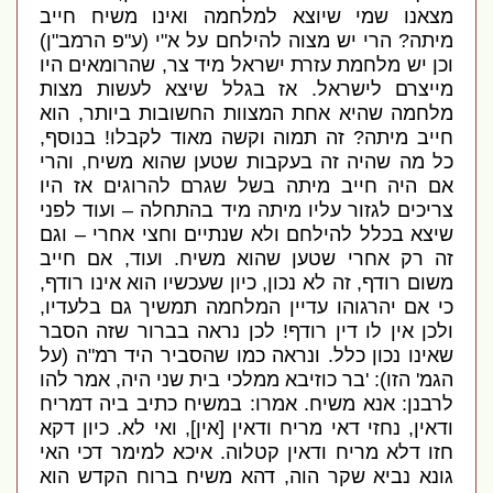
מצאנו שמי שיוצא למלחמה ואינו משיח חייב
מיתה
?
הרי יש מצוה להילחם על א
"
י
(
ע
"
פ הרמב
"
ן
)
וכן יש מלחמת עזרת ישראל מיד צר
,
שהרומאים היו
מייצרם לישראל
.
אז בגלל שיצא לעשות מצות
מלחמה שהיא אחת המצוות החשובות ביותר
,
הוא
חייב מיתה
?
זה תמוה וקשה מאוד לקבלו
!
בנוסף
,
כל מה שהיה זה בעקבות שטען שהוא משיח
,
והרי
אם היה חייב מיתה בשל שגרם להרוגים אז היו
צריכים לגזור עליו מיתה מיד בהתחלה – ועוד לפני
שיצא בכלל להילחם ולא שנתיים וחצי אחרי – וגם
זה רק אחרי שטען שהוא משיח
.
ועוד
,
אם חייב
משום רודף
,
זה לא נכון
,
כיון שעכשיו הוא אינו רודף
,
כי אם יהרגוהו עדיין המלחמה תמשיך גם בלעדיו
,
ולכן אין לו דין רודף
!
לכן נראה בברור שזה הסבר
שאינו נכון כלל
.
ונראה כמו שהסביר היד רמ
"
ה
(
על
הגמ
'
הזו
)
:
'
בר
כוזיבא ממלכי בית שני היה
,
אמר להו
לרבנן
:
אנא משיח
.
אמרו
:
במשיח כתיב ביה דמריח
ודאין
,
נחזי דאי מריח ודאין
[
אין
],
ואי לא
.
כיון דקא
חזו דלא מריח ודאין קטלוה
.
איכא למימר דכי האי
גונא נביא שקר הוה
,
דהא משיח ברוח הקדש הוא