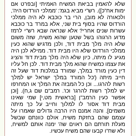
שלא להאמין בביאת המשיח האמיתי
[
ובפרט אם
ימות אח”כ
]).
רש
"
י מביא בגמ
': '
ממלכי הורדוס היה
',
ולכאורה לא מובן
,
הרי בר כוכבא לא היה ממלכי
הורדוס שהיו בסוף בית שני
,
אלא במרד בר כוכבא
עשרות שנים אחרי
?
אלא שנראה שבא רש
"
י לרמז
מדוע הרגוהו בשל שטען שהוא משיח
,
שזה משום
שלא היה מלך מבית דוד
,
ולכן מדגיש שהוא כעין
ממלכי הורדוס שלא היו מבית דוד
.
ממילא לכן היה
מגיע לו מיתה
,
כיון שלא היה מלך מבית דוד והציג
את עצמו כמשיח שהוא מלך מבית דוד
.
לכן חל עליו
דין כעין מורד במלך
,
שמורד במלכות דוד שעל זה
חייב מיתה
('
כל המורד במלך ישראל יש למלך
רשות להרגו
...
וכן כל המבזה את המלך או המחרפו
יש למלך רשות להרגו
'
וכו
'.
רמב
"
ם שם ג
,
ח
). [
וכן
אפשר כעין הרמב
"
ן
[
בראשית מט
,
י
]
שמי שאינו
מבית דוד אסור לו למלוך וחייב על כך מיתה
משמים
].
והנה אמנם היו הרבה גדולים שאמרו על
עצמם שהם בחזקת משיח
,
אולם כוונתם שבשל
מעלת תורתם הם ראוים שה
'
ימנה אותם למשיח
,
ולא שח
"
ו קבעו שהם משיח עכשיו
.