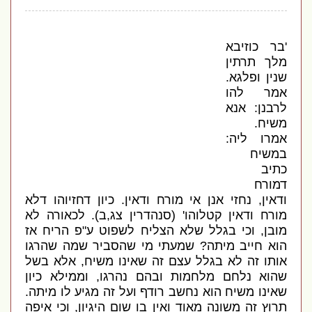
'
בר כוזיבא
מלך תרתין
שנין ופלגא
.
אמר להו
לרבנן
:
אנא
משיח
.
אמרו ליה
:
במשיח
כתיב
דמורח
ודאין
,
נחזי אנן אי מורח ודאין
.
כיון דחזיוהו דלא
מורח ודאין קטלוהו
' (
סנהדרין צג
,
ב
).
לכאורה לא
מובן
,
וכי בגלל שלא הצליח לשפוט ע
"
פ הריח אז
הוא חייב מיתה
?
שמעתי מי שהסביר שמה שהרגו
אותו זה לא בגלל עצם זה שאינו משיח
,
אלא בשל
שהוא נלחם מלחמות ובהם נהרגו
,
וממילא כיון
שאינו משיח הוא נחשב רודף ועל זה מגיע לו מיתה
.
תרוץ זה משונה מאוד ואין בו שום היגיון
,
וכי איפה